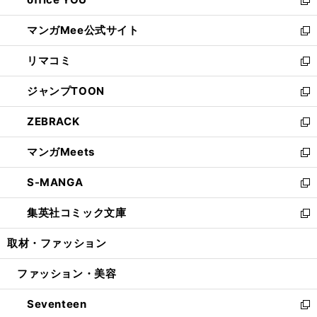
で
ィ
い
新
開
ン
ウ
し
マンガMee公式サイト
く
ド
ィ
い
新
ウ
ン
ウ
し
リマコミ
で
ド
ィ
い
新
開
ウ
ン
ウ
し
ジャンプTOON
く
で
ド
ィ
い
新
開
ウ
ン
ウ
し
ZEBRACK
く
で
ド
ィ
い
新
開
ウ
ン
ウ
し
マンガMeets
く
で
ド
ィ
い
新
開
ウ
ン
ウ
し
S-MANGA
く
で
ド
ィ
い
新
開
ウ
ン
ウ
し
集英社コミック文庫
く
で
ド
ィ
い
新
開
ウ
ン
ウ
し
取材・ファッション
く
で
ド
ィ
い
開
ウ
ン
ウ
ファッション・美容
く
で
ド
ィ
開
ウ
ン
Seventeen
く
で
ド
新