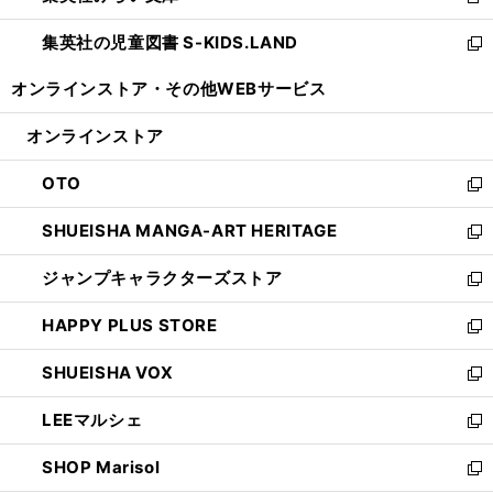
新
開
ウ
ン
し
集英社の児童図書 S-KIDS.LAND
く
で
ド
い
新
開
ウ
ウ
し
オンラインストア・
その他WEBサービス
く
で
ィ
い
開
ン
ウ
オンラインストア
く
ド
ィ
ウ
ン
OTO
で
ド
新
開
ウ
し
SHUEISHA MANGA-ART HERITAGE
く
で
い
新
開
ウ
し
ジャンプキャラクターズストア
く
ィ
い
新
ン
ウ
し
HAPPY PLUS STORE
ド
ィ
い
新
ウ
ン
ウ
し
SHUEISHA VOX
で
ド
ィ
い
新
開
ウ
ン
ウ
し
LEEマルシェ
く
で
ド
ィ
い
新
開
ウ
ン
ウ
し
SHOP Marisol
く
で
ド
ィ
い
新
開
ウ