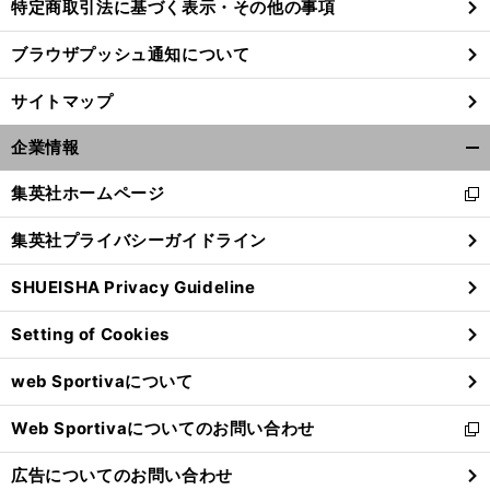
特定商取引法に基づく表示・その他の事項
ブラウザプッシュ通知について
サイトマップ
企業情報
開
く/
集英社ホームページ
新
閉
し
じ
集英社プライバシーガイドライン
い
る
ウ
SHUEISHA Privacy Guideline
ィ
ン
Setting of Cookies
ド
ウ
web Sportivaについて
で
開
Web Sportivaについてのお問い合わせ
く
新
し
広告についてのお問い合わせ
い