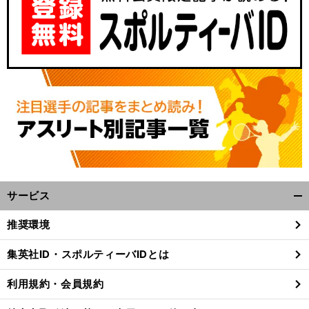
サービス
開
く/
推奨環境
閉
じ
集英社ID・スポルティーバIDとは
る
利用規約・会員規約