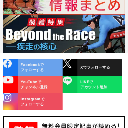
cebo
X
Facebookで
Xでフォローする
ok
フォローする
uTube
LINE
YouTubeで
LINEで
チャンネル登録
アカウント追加
stagra
Instagramで
m
フォローする