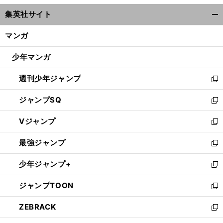
ウ
集英社サイト
ィ
開
ン
く/
マンガ
ド
閉
ウ
じ
少年マンガ
で
る
開
週刊少年ジャンプ
く
新
し
ジャンプSQ
い
新
ウ
し
Vジャンプ
ィ
い
新
ン
ウ
し
最強ジャンプ
ド
ィ
い
新
ウ
ン
ウ
し
少年ジャンプ+
で
ド
ィ
い
新
開
ウ
ン
ウ
し
ジャンプTOON
く
で
ド
ィ
い
新
開
ウ
ン
ウ
し
ZEBRACK
く
で
ド
ィ
い
新
開
ウ
ン
ウ
し