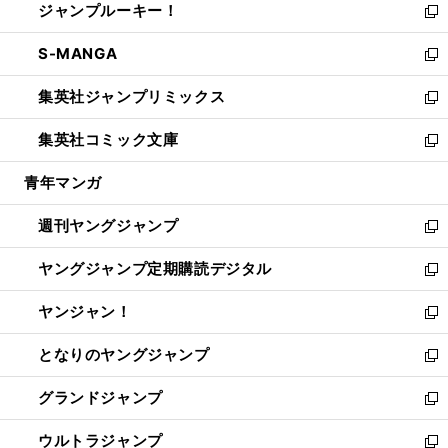
ジャンプルーキー！
く
で
ド
ィ
い
新
開
ウ
ン
ウ
し
S-MANGA
く
で
ド
ィ
い
新
開
ウ
ン
ウ
し
集英社ジャンプリミックス
く
で
ド
ィ
い
新
開
ウ
ン
ウ
し
集英社コミック文庫
く
で
ド
ィ
い
新
開
ウ
ン
ウ
し
青年マンガ
く
で
ド
ィ
い
開
ウ
ン
ウ
週刊ヤングジャンプ
く
で
ド
ィ
新
開
ウ
ン
し
ヤングジャンプ定期購読デジタル
く
で
ド
い
新
開
ウ
ウ
し
ヤンジャン！
く
で
ィ
い
新
開
ン
ウ
し
となりのヤングジャンプ
く
ド
ィ
い
新
ウ
ン
ウ
し
グランドジャンプ
で
ド
ィ
い
新
開
ウ
ン
ウ
し
ウルトラジャンプ
く
で
ド
ィ
い
新