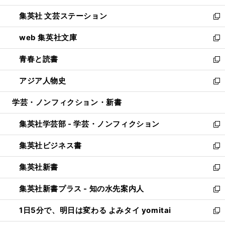
開
ウ
し
集英社 文芸ステーション
く
ィ
い
新
ン
ウ
し
web 集英社文庫
ド
ィ
い
新
ウ
ン
ウ
し
青春と読書
で
ド
ィ
い
新
開
ウ
ン
ウ
し
アジア人物史
く
で
ド
ィ
い
新
開
ウ
ン
ウ
し
学芸・ノンフィクション・新書
く
で
ド
ィ
い
開
ウ
ン
ウ
集英社学芸部 - 学芸・ノンフィクション
く
で
ド
ィ
新
開
ウ
ン
し
集英社ビジネス書
く
で
ド
い
新
開
ウ
ウ
し
集英社新書
く
で
ィ
い
新
開
ン
ウ
し
集英社新書プラス - 知の水先案内人
く
ド
ィ
い
新
ウ
ン
ウ
し
1日5分で、明日は変わる よみタイ yomitai
で
ド
ィ
い
新
開
ウ
ン
ウ
し