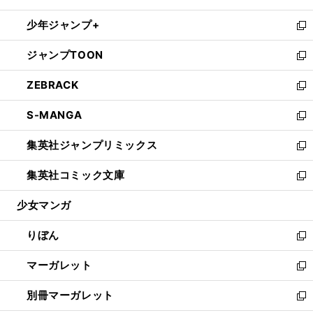
開
ウ
ン
ウ
し
少年ジャンプ+
く
で
ド
ィ
い
新
開
ウ
ン
ウ
し
ジャンプTOON
く
で
ド
ィ
い
新
開
ウ
ン
ウ
し
ZEBRACK
く
で
ド
ィ
い
新
開
ウ
ン
ウ
し
S-MANGA
く
で
ド
ィ
い
新
開
ウ
ン
ウ
し
集英社ジャンプリミックス
く
で
ド
ィ
い
新
開
ウ
ン
ウ
し
集英社コミック文庫
く
で
ド
ィ
い
新
開
ウ
ン
ウ
し
少女マンガ
く
で
ド
ィ
い
開
ウ
ン
ウ
りぼん
く
で
ド
ィ
新
開
ウ
ン
し
マーガレット
く
で
ド
い
新
開
ウ
ウ
し
別冊マーガレット
く
で
ィ
い
新
開
ン
ウ