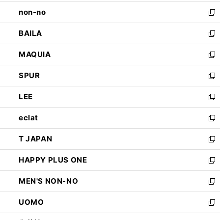
開
ウ
し
non-no
く
で
い
新
開
ウ
し
BAILA
く
ィ
い
新
ン
ウ
し
MAQUIA
ド
ィ
い
新
ウ
ン
ウ
し
SPUR
で
ド
ィ
い
新
開
ウ
ン
ウ
し
LEE
く
で
ド
ィ
い
新
開
ウ
ン
ウ
し
eclat
く
で
ド
ィ
い
新
開
ウ
ン
ウ
し
T JAPAN
く
で
ド
ィ
い
新
開
ウ
ン
ウ
し
HAPPY PLUS ONE
く
で
ド
ィ
い
新
開
ウ
ン
ウ
し
MEN'S NON-NO
く
で
ド
ィ
い
新
開
ウ
ン
ウ
し
UOMO
く
で
ド
ィ
い
新
開
ウ
ン
ウ
し