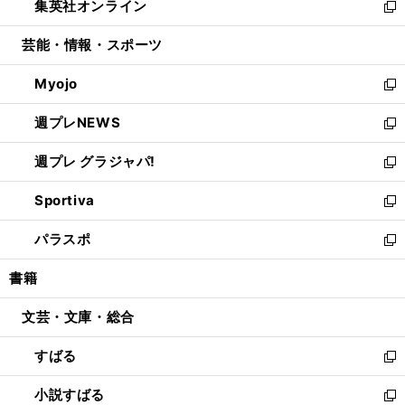
集英社オンライン
く
で
ド
ィ
い
新
開
ウ
ン
ウ
し
芸能・情報・スポーツ
く
で
ド
ィ
い
開
ウ
ン
ウ
Myojo
く
で
ド
ィ
新
開
ウ
ン
し
週プレNEWS
く
で
ド
い
新
開
ウ
ウ
し
週プレ グラジャパ!
く
で
ィ
い
新
開
ン
ウ
し
Sportiva
く
ド
ィ
い
新
ウ
ン
ウ
し
パラスポ
で
ド
ィ
い
新
開
ウ
ン
ウ
し
書籍
く
で
ド
ィ
い
開
ウ
ン
ウ
文芸・文庫・総合
く
で
ド
ィ
開
ウ
ン
すばる
く
で
ド
新
開
ウ
し
小説すばる
く
で
い
新