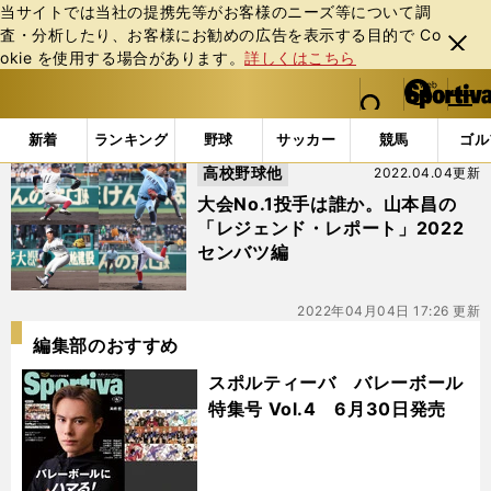
当サイトでは当社の提携先等がお客様のニーズ等について調
査・分析したり、お客様にお勧めの広告を表⽰する⽬的で Co
閉じ
okie を使⽤する場合があります。
詳しくはこちら
る
マイペ
web Sportiva (webスポルティーバ)
検索
メニュ
we
ー
「#榎谷礼央」の最新ニュース・ 情報
b
ジ
新着
ランキング
野球
サッカー
競馬
ゴル
ス
高校野球他
2022.04.04更新
ポ
ル
大会No.1投手は誰か。山本昌の
テ
「レジェンド・レポート」2022
ィ
センバツ編
ー
バ
2022年04月04日 17:26 更新
編集部のおすすめ
スポルティーバ バレーボール
特集号 Vol.4 6月30日発売