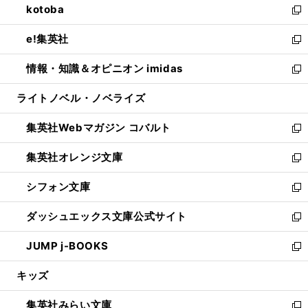
kotoba
く
で
ド
ィ
い
新
開
ウ
ン
ウ
し
e!集英社
く
で
ド
ィ
い
新
開
ウ
ン
ウ
し
情報・知識＆オピニオン imidas
く
で
ド
ィ
い
新
開
ウ
ン
ウ
し
ライトノベル・ノベライズ
く
で
ド
ィ
い
開
ウ
ン
ウ
集英社Webマガジン コバルト
く
で
ド
ィ
新
開
ウ
ン
し
集英社オレンジ文庫
く
で
ド
い
新
開
ウ
ウ
し
シフォン文庫
く
で
ィ
い
新
開
ン
ウ
し
ダッシュエックス文庫公式サイト
く
ド
ィ
い
新
ウ
ン
ウ
し
JUMP j-BOOKS
で
ド
ィ
い
新
開
ウ
ン
ウ
し
キッズ
く
で
ド
ィ
い
開
ウ
ン
ウ
集英社みらい文庫
く
で
ド
ィ