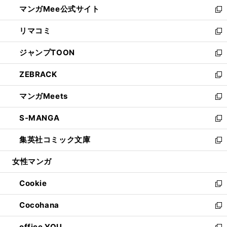
し
マンガMee公式サイト
く
ド
ィ
い
新
ウ
ン
ウ
し
リマコミ
で
ド
ィ
い
新
開
ウ
ン
ウ
し
ジャンプTOON
く
で
ド
ィ
い
新
開
ウ
ン
ウ
し
ZEBRACK
く
で
ド
ィ
い
新
開
ウ
ン
ウ
し
マンガMeets
く
で
ド
ィ
い
新
開
ウ
ン
ウ
し
S-MANGA
く
で
ド
ィ
い
新
開
ウ
ン
ウ
し
集英社コミック文庫
く
で
ド
ィ
い
新
開
ウ
ン
ウ
し
女性マンガ
く
で
ド
ィ
い
開
ウ
ン
ウ
Cookie
く
で
ド
ィ
新
開
ウ
ン
し
Cocohana
く
で
ド
い
新
開
ウ
ウ
し
office YOU
く