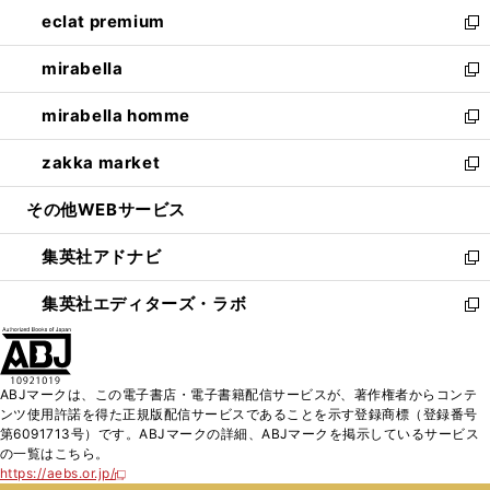
ン
ウ
し
eclat premium
く
で
ド
ィ
い
新
開
ウ
ン
ウ
し
mirabella
く
で
ド
ィ
い
新
開
ウ
ン
ウ
し
mirabella homme
く
で
ド
ィ
い
新
開
ウ
ン
ウ
し
zakka market
く
で
ド
ィ
い
新
開
ウ
ン
ウ
し
その他WEBサービス
く
で
ド
ィ
い
開
ウ
ン
ウ
集英社アドナビ
く
で
ド
ィ
新
開
ウ
ン
し
集英社エディターズ・ラボ
く
で
ド
い
新
開
ウ
ウ
し
く
で
ィ
い
開
ン
ウ
ABJマークは、この電子書店・電子書籍配信サービスが、著作権者からコンテ
く
ド
ィ
ンツ使用許諾を得た正規版配信サービスであることを示す登録商標（登録番号
ウ
ン
第6091713号）です。ABJマークの詳細、ABJマークを掲示しているサービス
で
ド
の一覧はこちら。
開
ウ
https://aebs.or.jp/
新