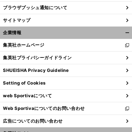
ブラウザプッシュ通知について
サイトマップ
企業情報
開
く/
集英社ホームページ
新
閉
し
じ
集英社プライバシーガイドライン
い
る
ウ
SHUEISHA Privacy Guideline
ィ
ン
Setting of Cookies
ド
ウ
web Sportivaについて
で
開
Web Sportivaについてのお問い合わせ
く
新
し
広告についてのお問い合わせ
い
ウ