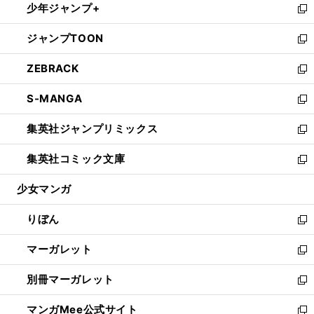
少年ジャンプ+
く
で
ド
ィ
い
新
開
ウ
ン
ウ
し
ジャンプTOON
く
で
ド
ィ
い
新
開
ウ
ン
ウ
し
ZEBRACK
く
で
ド
ィ
い
新
開
ウ
ン
ウ
し
S-MANGA
く
で
ド
ィ
い
新
開
ウ
ン
ウ
し
集英社ジャンプリミックス
く
で
ド
ィ
い
新
開
ウ
ン
ウ
し
集英社コミック文庫
く
で
ド
ィ
い
新
開
ウ
ン
ウ
し
少女マンガ
く
で
ド
ィ
い
開
ウ
ン
ウ
りぼん
く
で
ド
ィ
新
開
ウ
ン
し
マーガレット
く
で
ド
い
新
開
ウ
ウ
し
別冊マーガレット
く
で
ィ
い
新
開
ン
ウ
し
マンガMee公式サイト
く
ド
ィ
い
新