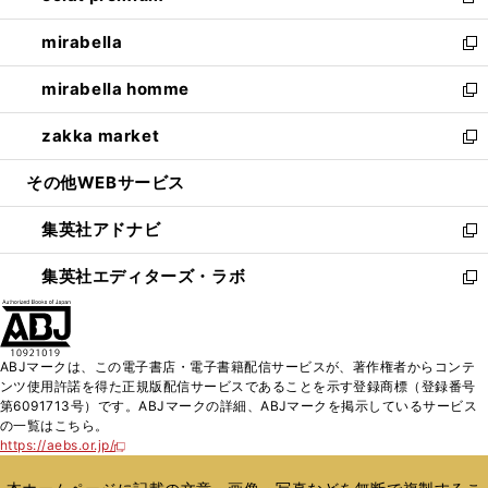
新
開
ウ
ン
ウ
し
mirabella
く
で
ド
ィ
い
新
開
ウ
ン
ウ
し
mirabella homme
く
で
ド
ィ
い
新
開
ウ
ン
ウ
し
zakka market
く
で
ド
ィ
い
新
開
ウ
ン
ウ
し
その他WEBサービス
く
で
ド
ィ
い
開
ウ
ン
ウ
集英社アドナビ
く
で
ド
ィ
新
開
ウ
ン
し
集英社エディターズ・ラボ
く
で
ド
い
新
開
ウ
ウ
し
く
で
ィ
い
開
ン
ウ
ABJマークは、この電子書店・電子書籍配信サービスが、著作権者からコンテ
く
ド
ィ
ンツ使用許諾を得た正規版配信サービスであることを示す登録商標（登録番号
ウ
ン
第6091713号）です。ABJマークの詳細、ABJマークを掲示しているサービス
で
ド
の一覧はこちら。
開
ウ
https://aebs.or.jp/
新
く
で
し
い
開