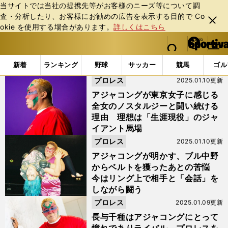
当サイトでは当社の提携先等がお客様のニーズ等について調
査・分析したり、お客様にお勧めの広告を表⽰する⽬的で Co
閉じ
okie を使⽤する場合があります。
詳しくはこちら
る
マイペ
web Sportiva (webスポルティーバ)
検索
メニュ
we
ー
「#極悪女王」の最新ニュース・ 情報
b
ジ
新着
ランキング
野球
サッカー
競馬
ゴル
ス
プロレス
2025.01.10更新
ポ
ル
アジャコングが東京女子に感じる
テ
全女のノスタルジーと闘い続ける
ィ
理由 理想は「生涯現役」のジャ
ー
イアント馬場
バ
プロレス
2025.01.10更新
アジャコングが明かす、ブル中野
からベルトを獲ったあとの苦悩
今はリング上で相手と「会話」を
しながら闘う
プロレス
2025.01.09更新
長与千種はアジャコングにとって