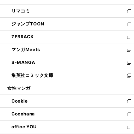
ウ
ン
ウ
し
リマコミ
で
ド
ィ
い
新
開
ウ
ン
ウ
し
ジャンプTOON
く
で
ド
ィ
い
新
開
ウ
ン
ウ
し
ZEBRACK
く
で
ド
ィ
い
新
開
ウ
ン
ウ
し
マンガMeets
く
で
ド
ィ
い
新
開
ウ
ン
ウ
し
S-MANGA
く
で
ド
ィ
い
新
開
ウ
ン
ウ
し
集英社コミック文庫
く
で
ド
ィ
い
新
開
ウ
ン
ウ
し
女性マンガ
く
で
ド
ィ
い
開
ウ
ン
ウ
Cookie
く
で
ド
ィ
新
開
ウ
ン
し
Cocohana
く
で
ド
い
新
開
ウ
ウ
し
office YOU
く
で
ィ
い
新
開
ン