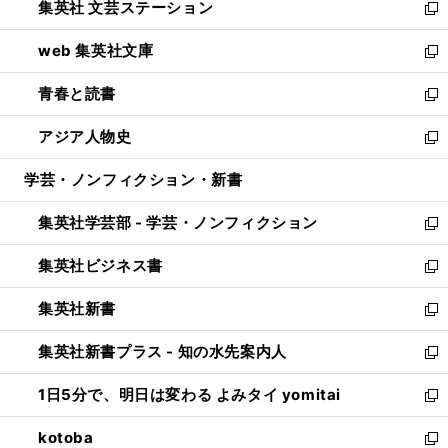
集英社 文芸ステーション
く
ィ
い
新
ン
ウ
し
web 集英社文庫
ド
ィ
い
新
ウ
ン
ウ
し
青春と読書
で
ド
ィ
い
新
開
ウ
ン
ウ
し
アジア人物史
く
で
ド
ィ
い
新
開
ウ
ン
ウ
し
学芸・ノンフィクション・新書
く
で
ド
ィ
い
開
ウ
ン
ウ
集英社学芸部 - 学芸・ノンフィクション
く
で
ド
ィ
新
開
ウ
ン
し
集英社ビジネス書
く
で
ド
い
新
開
ウ
ウ
し
集英社新書
く
で
ィ
い
新
開
ン
ウ
し
集英社新書プラス - 知の水先案内人
く
ド
ィ
い
新
ウ
ン
ウ
し
1日5分で、明日は変わる よみタイ yomitai
で
ド
ィ
い
新
開
ウ
ン
ウ
し
kotoba
く
で
ド
ィ
い
新