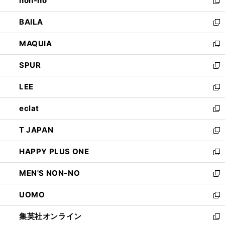
non-no
く
で
い
新
開
ウ
し
BAILA
く
ィ
い
新
ン
ウ
し
MAQUIA
ド
ィ
い
新
ウ
ン
ウ
し
SPUR
で
ド
ィ
い
新
開
ウ
ン
ウ
し
LEE
く
で
ド
ィ
い
新
開
ウ
ン
ウ
し
eclat
く
で
ド
ィ
い
新
開
ウ
ン
ウ
し
T JAPAN
く
で
ド
ィ
い
新
開
ウ
ン
ウ
し
HAPPY PLUS ONE
く
で
ド
ィ
い
新
開
ウ
ン
ウ
し
MEN'S NON-NO
く
で
ド
ィ
い
新
開
ウ
ン
ウ
し
UOMO
く
で
ド
ィ
い
新
開
ウ
ン
ウ
し
集英社オンライン
く
で
ド
ィ
い
新