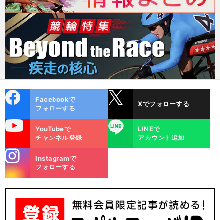
cebo
X
Facebookで
Xでフォローする
ok
フォローする
uTube
LINE
YouTubeで
LINEで
チャンネル登録
アカウント追加
stagra
Instagramで
m
フォローする