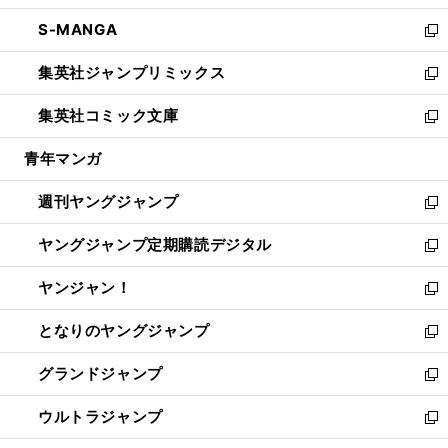
開
ウ
ン
ウ
し
S-MANGA
く
で
ド
ィ
い
新
開
ウ
ン
ウ
し
集英社ジャンプリミックス
く
で
ド
ィ
い
新
開
ウ
ン
ウ
し
集英社コミック文庫
く
で
ド
ィ
い
新
開
ウ
ン
ウ
し
青年マンガ
く
で
ド
ィ
い
開
ウ
ン
ウ
週刊ヤングジャンプ
く
で
ド
ィ
新
開
ウ
ン
し
ヤングジャンプ定期購読デジタル
く
で
ド
い
新
開
ウ
ウ
し
ヤンジャン！
く
で
ィ
い
新
開
ン
ウ
し
となりのヤングジャンプ
く
ド
ィ
い
新
ウ
ン
ウ
し
グランドジャンプ
で
ド
ィ
い
新
開
ウ
ン
ウ
し
ウルトラジャンプ
く
で
ド
ィ
い
新
開
ウ
ン
ウ
し