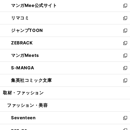
ウ
し
マンガMee公式サイト
く
ド
ィ
い
新
ウ
ン
ウ
し
リマコミ
で
ド
ィ
い
新
開
ウ
ン
ウ
し
ジャンプTOON
く
で
ド
ィ
い
新
開
ウ
ン
ウ
し
ZEBRACK
く
で
ド
ィ
い
新
開
ウ
ン
ウ
し
マンガMeets
く
で
ド
ィ
い
新
開
ウ
ン
ウ
し
S-MANGA
く
で
ド
ィ
い
新
開
ウ
ン
ウ
し
集英社コミック文庫
く
で
ド
ィ
い
新
開
ウ
ン
ウ
し
取材・ファッション
く
で
ド
ィ
い
開
ウ
ン
ウ
ファッション・美容
く
で
ド
ィ
開
ウ
ン
Seventeen
く
で
ド
新
開
ウ
し