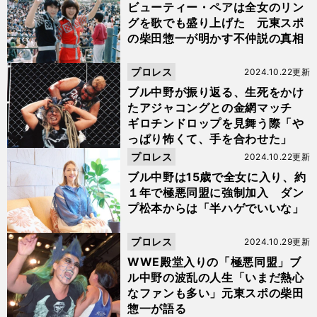
ビューティー・ペアは全女のリン
グを歌でも盛り上げた 元東スポ
の柴田惣一が明かす不仲説の真相
プロレス
2024.10.22更新
ブル中野が振り返る、生死をかけ
たアジャコングとの金網マッチ
ギロチンドロップを見舞う際「や
っぱり怖くて、手を合わせた」
プロレス
2024.10.22更新
ブル中野は15歳で全女に入り、約
１年で極悪同盟に強制加入 ダン
プ松本からは「半ハゲでいいな」
プロレス
2024.10.29更新
WWE殿堂入りの「極悪同盟」ブ
ル中野の波乱の人生「いまだ熱心
なファンも多い」元東スポの柴田
惣一が語る