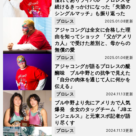
憧れでありライバル プロレスを
続けるきっかけになった「失望の
シングルマッチ」も振り返った
プロレス
2025.01.08更新
アジャコングは全女に合格した理
由を知ってショック 「父がアメリ
カ人」で受けた差別と、母からの
無償の愛
プロレス
2025.01.06更新
アジャコングが語るプロレスの醍
醐味 ブル中野との抗争で見えた
「自分の肉体を通じて人に何かを
伝える」
プロレス
2024.11.13更新
ブル中野より先にアメリカで人気
爆発 全女のタッグチーム「JBエ
ンジェルス」と元東スポ記者が語
り尽くす
プロレス
2024.11.13更新