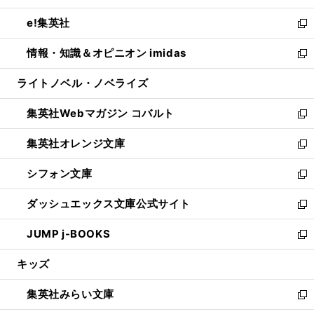
開
ウ
ン
ウ
し
e!集英社
く
で
ド
ィ
い
新
開
ウ
ン
ウ
し
情報・知識＆オピニオン imidas
く
で
ド
ィ
い
新
開
ウ
ン
ウ
し
ライトノベル・ノベライズ
く
で
ド
ィ
い
開
ウ
ン
ウ
集英社Webマガジン コバルト
く
で
ド
ィ
新
開
ウ
ン
し
集英社オレンジ文庫
く
で
ド
い
新
開
ウ
ウ
し
シフォン文庫
く
で
ィ
い
新
開
ン
ウ
し
ダッシュエックス文庫公式サイト
く
ド
ィ
い
新
ウ
ン
ウ
し
JUMP j-BOOKS
で
ド
ィ
い
新
開
ウ
ン
ウ
し
キッズ
く
で
ド
ィ
い
開
ウ
ン
ウ
集英社みらい文庫
く
で
ド
ィ
新
開
ウ
ン
し