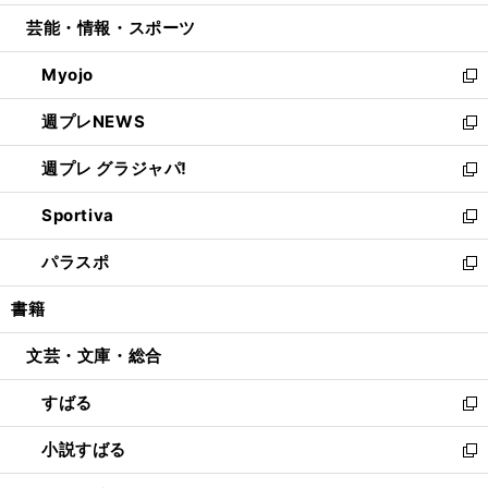
開
ウ
ン
ウ
し
芸能・情報・スポーツ
く
で
ド
ィ
い
開
ウ
ン
ウ
Myojo
く
で
ド
ィ
新
開
ウ
ン
し
週プレNEWS
く
で
ド
い
新
開
ウ
ウ
し
週プレ グラジャパ!
く
で
ィ
い
新
開
ン
ウ
し
Sportiva
く
ド
ィ
い
新
ウ
ン
ウ
し
パラスポ
で
ド
ィ
い
新
開
ウ
ン
ウ
し
書籍
く
で
ド
ィ
い
開
ウ
ン
ウ
文芸・文庫・総合
く
で
ド
ィ
開
ウ
ン
すばる
く
で
ド
新
開
ウ
し
小説すばる
く
で
い
新
開
ウ
し