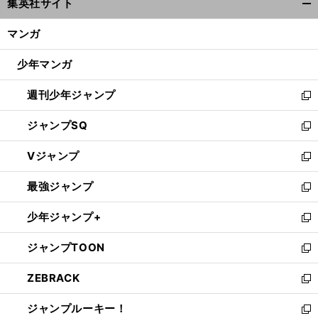
集英社サイト
ィ
開
ン
く/
マンガ
ド
閉
ウ
じ
少年マンガ
で
る
開
週刊少年ジャンプ
く
新
し
ジャンプSQ
い
新
ウ
し
Vジャンプ
ィ
い
新
ン
ウ
し
最強ジャンプ
ド
ィ
い
新
ウ
ン
ウ
し
少年ジャンプ+
で
ド
ィ
い
新
開
ウ
ン
ウ
し
ジャンプTOON
く
で
ド
ィ
い
新
開
ウ
ン
ウ
し
ZEBRACK
く
で
ド
ィ
い
新
開
ウ
ン
ウ
し
ジャンプルーキー！
く
で
ド
ィ
い
新