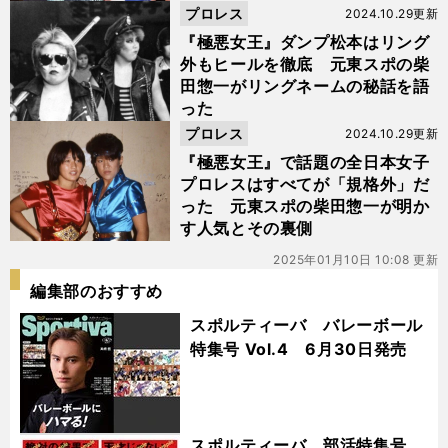
プロレス
2024.10.29更新
『極悪女王』ダンプ松本はリング
外もヒールを徹底 元東スポの柴
田惣一がリングネームの秘話を語
った
プロレス
2024.10.29更新
『極悪女王』で話題の全日本女子
プロレスはすべてが「規格外」だ
った 元東スポの柴田惣一が明か
す人気とその裏側
2025年01月10日 10:08 更新
編集部のおすすめ
スポルティーバ バレーボール
特集号 Vol.4 6月30日発売
スポルティーバ 部活特集号