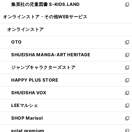
集英社の児童図書 S-KIDS.LAND
く
で
ド
い
新
開
ウ
ウ
し
オンラインストア・
その他WEBサービス
く
で
ィ
い
開
ン
ウ
オンラインストア
く
ド
ィ
ウ
ン
OTO
で
ド
新
開
ウ
し
SHUEISHA MANGA-ART HERITAGE
く
で
い
新
開
ウ
し
ジャンプキャラクターズストア
く
ィ
い
新
ン
ウ
し
HAPPY PLUS STORE
ド
ィ
い
新
ウ
ン
ウ
し
SHUEISHA VOX
で
ド
ィ
い
新
開
ウ
ン
ウ
し
LEEマルシェ
く
で
ド
ィ
い
新
開
ウ
ン
ウ
し
SHOP Marisol
く
で
ド
ィ
い
新
開
ウ
ン
ウ
し
eclat premium
く
で
ド
ィ
い