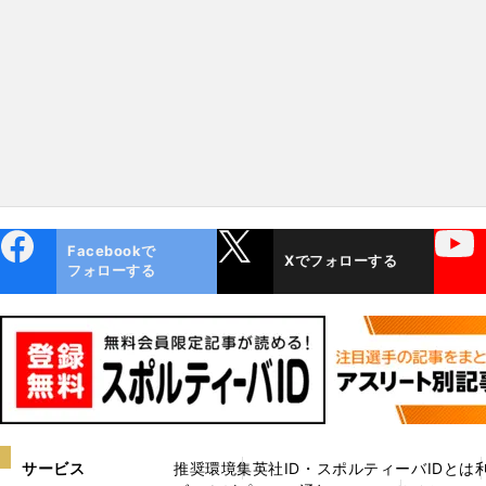
堂々のドラフト候補になった
も12人のドラフト候補が
ebo
X
YouTube
Facebookで
Xでフォローする
ok
フォローする
サービス
推奨環境
集英社ID・スポルティーバIDとは