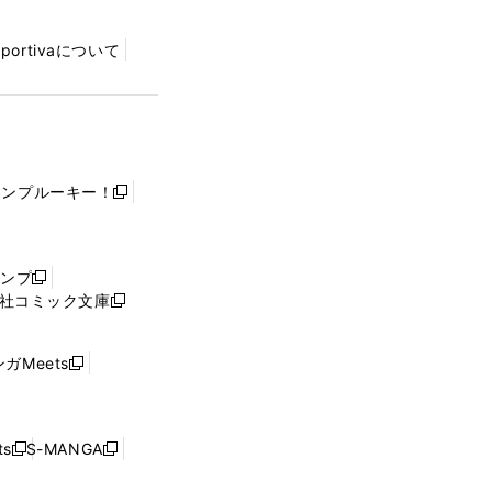
Sportivaについて
ャンプルーキー！
新
し
い
ウ
ャンプ
新
ィ
社コミック文庫
し
新
ン
い
し
ド
ウ
い
ウ
ガMeets
新
ィ
ウ
で
し
ン
ィ
開
い
ド
ン
く
ウ
ウ
ド
s
S-MANGA
新
新
ィ
で
ウ
し
し
ン
開
で