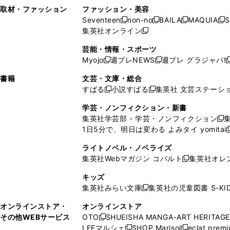
い
し
い
い
ド
ン
ド
ン
取材・ファッション
ファッション・美容
開
く
開
ウ
い
ウ
ウ
ウ
ド
ウ
ド
Seventeen
non-no
BAILA
MAQUIA
S
く
く
新
新
新
新
ィ
ウ
ィ
ィ
で
ウ
で
ウ
集英社オンライン
し
新
し
し
し
ン
ィ
ン
ン
開
で
開
で
い
し
い
い
い
ド
ン
ド
ド
芸能・情報・スポーツ
く
開
く
開
ウ
い
ウ
ウ
ウ
ウ
ド
ウ
ウ
Myojo
週プレNEWS
週プレ グラジャパ!
く
く
新
新
新
ィ
ウ
ィ
ィ
ィ
で
ウ
で
で
し
し
ン
ィ
ン
ン
ン
書籍
文芸・文庫・総合
開
で
開
開
い
い
ド
ン
ド
ド
ド
すばる
小説すばる
集英社 文芸ステーシ
く
開
く
く
新
新
ウ
ウ
ウ
ド
ウ
ウ
ウ
く
し
し
ィ
ィ
学芸・ノンフィクション・新書
で
ウ
で
で
で
い
い
ン
ン
集英社学芸部 - 学芸・ノンフィクション
開
で
開
開
開
新
ウ
ウ
ド
ド
1日5分で、明日は変わる よみタイ yomitai
く
開
く
く
く
し
新
ィ
ィ
ウ
ウ
く
い
ン
ン
ライトノベル・ノベライズ
で
で
ウ
ド
ド
集英社Webマガジン コバルト
集英社オレ
開
開
新
ィ
ウ
ウ
く
く
し
ン
キッズ
で
で
い
ド
集英社みらい文庫
集英社の児童図書 S-KID
開
開
新
ウ
ウ
く
く
し
ィ
オンラインストア・
オンラインストア
で
い
ン
その他WEBサービス
OTO
SHUEISHA MANGA-ART HERITAGE
開
新
ウ
ド
LEEマルシェ
SHOP Marisol
eclat prem
く
し
新
新