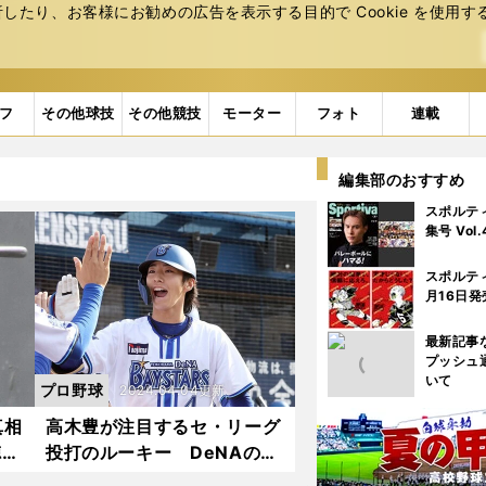
たり、お客様にお勧めの広告を表⽰する⽬的で Cookie を使⽤す
フ
その他球技
その他競技
モーター
フォト
連載
編集部のおすすめ
スポルテ
集号 Vol
スポルテ
月16日発
最新記事
プッシュ
いて
プロ野球
2024.04.04更新
真相
高木豊が注目するセ・リーグ
徳島
投打のルーキー DeNAの度
今年
会隆輝、巨人の西舘勇陽らの