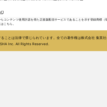
ィ
ウ
ウ
ウ
く
く
く
く
い
し
し
い
し
し
い
ン
で
で
で
ウ
い
い
ウ
い
い
ウ
ド
ボ
開
開
開
新
ィ
ウ
ウ
ィ
ウ
ウ
ィ
ウ
く
く
く
し
らコンテンツ使用許諾を得た正規版配信サービスであることを示す登録商標（登録番
ン
ィ
ィ
ン
ィ
ィ
ン
で
い
覧はこちら。
ド
ン
ン
ド
ン
ン
ド
開
ウ
ウ
ド
ド
ウ
ド
ド
ウ
く
ィ
で
ウ
ウ
で
ウ
ウ
で
ることは法律で禁じられています。全ての著作権は株式会社 集英社
ン
開
で
で
開
で
で
開
ド
HA Inc. All Rights Reserved.
く
開
開
く
開
開
く
ウ
く
く
く
く
で
開
く