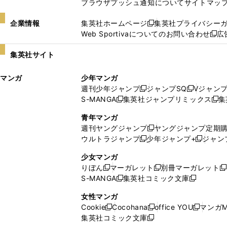
ブラウザプッシュ通知について
サイトマッ
企業情報
集英社ホームページ
集英社プライバシー
新
Web Sportivaについてのお問い合わせ
広
し
新
い
し
集英社サイト
ウ
い
ィ
ウ
マンガ
少年マンガ
ン
ィ
週刊少年ジャンプ
ジャンプSQ
Vジャン
ド
ン
新
新
S-MANGA
集英社ジャンプリミックス
集
ウ
ド
新
し
し
新
で
ウ
し
い
い
し
青年マンガ
開
で
い
ウ
ウ
い
週刊ヤングジャンプ
ヤングジャンプ定期
新
く
開
ウ
ィ
ィ
ウ
ウルトラジャンプ
少年ジャンプ+
ジャン
新
し
新
く
ィ
ン
ン
ィ
し
い
し
ン
ド
ド
ン
少女マンガ
い
ウ
い
ド
ウ
ウ
ド
りぼん
マーガレット
別冊マーガレット
新
新
新
ウ
ィ
ウ
ウ
で
で
ウ
S-MANGA
集英社コミック文庫
し
新
し
新
ィ
ン
ィ
で
開
開
で
い
し
い
し
ン
ド
ン
女性マンガ
開
く
く
開
ウ
い
ウ
い
ド
ウ
ド
Cookie
Cocohana
office YOU
マンガM
く
く
新
新
新
ィ
ウ
ィ
ウ
ウ
で
ウ
集英社コミック文庫
し
新
し
し
ン
ィ
ン
ィ
で
開
で