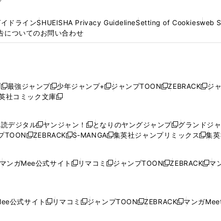
プ
ガイドライン
SHUEISHA Privacy Guideline
Setting of Cookies
web 
告についてのお問い合わせ
プ
最強ジャンプ
少年ジャンプ+
ジャンプTOON
ZEBRACK
ジ
新
新
新
新
新
英社コミック文庫
し
新
し
し
し
し
い
い
し
い
い
い
ウ
ウ
い
ウ
ウ
ウ
購読デジタル
ヤンジャン！
となりのヤングジャンプ
グランドジ
新
新
新
ィ
ィ
ウ
ィ
ィ
ィ
プTOON
ZEBRACK
S-MANGA
集英社ジャンプリミックス
集英
新
し
新
し
新
し
新
ン
ン
ィ
ン
ン
ン
し
い
し
い
し
い
し
ド
ド
ン
ド
ド
ド
い
ウ
い
ウ
い
ウ
い
ウ
ウ
ド
ウ
ウ
ウ
マンガMee公式サイト
リマコミ
ジャンプTOON
ZEBRACK
マン
新
新
新
新
ウ
ィ
ウ
ィ
ウ
ィ
ウ
で
で
ウ
で
で
で
し
し
し
し
し
ィ
ン
ィ
ン
ィ
ン
ィ
開
開
で
開
開
開
い
い
い
い
い
ン
ド
ン
ド
ン
ド
ン
く
く
開
く
く
く
ウ
ウ
ウ
ウ
ウ
ド
ウ
ド
ウ
ド
ウ
ド
ee公式サイト
リマコミ
ジャンプTOON
ZEBRACK
マンガMeet
く
新
新
新
新
ィ
ィ
ィ
ィ
ィ
ウ
で
ウ
で
ウ
で
ウ
し
し
し
し
ン
ン
ン
ン
ン
で
開
で
開
で
開
で