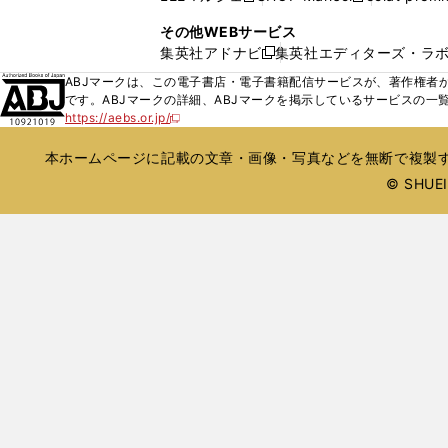
ィ
ウ
い
し
し
ン
その他WEBサービス
で
ウ
い
い
ド
集英社アドナビ
集英社エディターズ・ラ
開
新
ィ
ウ
ウ
ウ
く
し
ABJマークは、この電子書店・電子書籍配信サービスが、著作権者か
ン
ィ
ィ
で
い
です。ABJマークの詳細、ABJマークを掲示しているサービスの一
ド
ン
ン
開
https://aebs.or.jp/
ウ
新
ウ
ド
ド
く
し
ィ
で
ウ
ウ
い
本ホームページに記載の文章・画像・写真などを無断で複製す
ン
開
で
で
ウ
ド
© SHUEIS
ィ
く
開
開
ン
ウ
く
く
ド
で
ウ
開
で
開
く
く