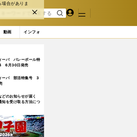
る場合がありま
マイペ
閉じ
検索
メニュ
ー
る
す
ジ
る
動画
インフォ
ィーバ バレーボール特
.4 6月30日発売
ィーバ 部活特集号 3
売
などのお知らせが届く
通知を受け取る方法につ