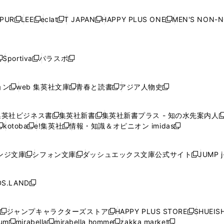
い
い
い
い
ド
ド
ド
ド
ド
開
く
開
く
開
く
開
ウ
ウ
ウ
ウ
ウ
ウ
ウ
ウ
ウ
PUR
LEE
eclat
T JAPAN
HAPPY PLUS ONE
MEN'S NON-
く
く
く
く
新
新
新
新
新
ィ
ィ
ィ
ィ
で
で
で
で
で
し
し
し
し
し
ン
ン
ン
ン
開
開
開
開
開
い
い
い
い
い
ド
ド
ド
ド
く
く
く
く
く
ウ
ウ
ウ
ウ
ウ
ウ
ウ
ウ
ウ
Sportiva
パラスポ
新
新
ィ
ィ
ィ
ィ
ィ
で
で
で
で
し
し
し
ン
ン
ン
ン
ン
開
開
開
開
い
い
い
ド
ド
ド
ド
ド
ョン
web 集英社文庫
青春と読書
アジア人物史
く
く
く
く
新
新
新
新
ウ
ウ
ウ
ウ
ウ
ウ
ウ
ウ
し
し
し
し
ィ
ィ
ィ
で
で
で
で
で
い
い
い
い
ン
ン
ン
集英社ビジネス書
集英社新書
集英社新書プラス - 知の水先案内人
開
開
開
開
開
新
新
新
ウ
ウ
ウ
ウ
ド
ド
ド
kotoba
e!集英社
情報・知識＆オピニオン imidas
く
く
く
く
く
新
し
新
し
新
ィ
ィ
ィ
ィ
ウ
ウ
ウ
し
し
い
し
い
し
ン
ン
ン
ン
で
で
で
い
い
ウ
い
ウ
い
ド
ド
ド
ド
ンジ文庫
シフォン文庫
ダッシュエックス文庫公式サイト
JUMP 
開
開
開
新
新
新
ウ
ウ
ィ
ウ
ィ
ウ
ウ
ウ
ウ
ウ
く
く
く
し
し
し
ィ
ィ
ン
ィ
ン
ィ
で
で
で
で
い
い
い
ン
ン
ド
ン
ド
ン
S.LAND
開
開
開
開
新
ウ
ウ
ウ
ド
ド
ウ
ド
ウ
ド
く
く
く
く
し
ィ
ィ
ィ
ウ
ウ
で
ウ
で
ウ
い
ン
ン
ン
ジャンプキャラクターズストア
HAPPY PLUS STORE
SHUEIS
で
で
開
で
開
で
新
新
新
ウ
ド
ド
ド
ium
mirabella
mirabella homme
zakka market
開
開
く
開
く
開
し
新
新
新
し
新
し