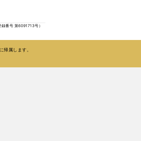
ウ
い
で
ウ
開
ィ
く
号 第6091713号）
ン
ド
ウ
で
に帰属します。
開
く