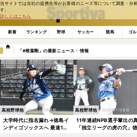
当サイトでは当社の提携先等がお客様のニーズ等について調査・分析し
web Sportiva (webスポルティーバ)
す。
詳しくはこちら
新着
ランキング
野球
サッカー
競馬
ゴル
we
「#椎葉剛」の最新ニュース・ 情報
b
ス
ポ
ル
テ
ィ
ー
バ
高校野球他
高校野球他
2024.07.18更新
2024.07.18更新
大学時代に指名漏れ→徳島イ
11年連続NPB選手輩出の
ンディゴソックスへ 最速157
「独立リーグの虎の穴」
キロ右腕となった工藤泰成は
インディゴソックスには