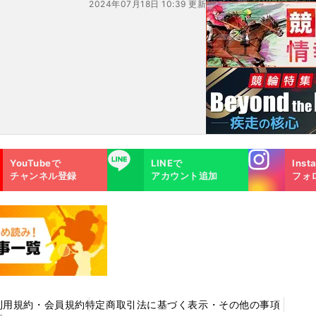
2024年07月18日 10:39 更新
いる
能力と期待を語った
Instagra
LINE
YouTubeで
LINEで
Inst
m
チャンネル登録
アカウント追加
フォ
利用規約・会員規約
特定商取引法に基づく表示・その他の事項