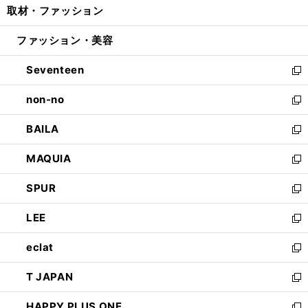
取材・ファッション
く
で
ド
ィ
い
開
ウ
ン
ウ
ファッション・美容
く
で
ド
ィ
開
ウ
ン
Seventeen
く
で
ド
新
開
ウ
し
non-no
く
で
い
新
開
ウ
し
BAILA
く
ィ
い
新
ン
ウ
し
MAQUIA
ド
ィ
い
新
ウ
ン
ウ
し
SPUR
で
ド
ィ
い
新
開
ウ
ン
ウ
し
LEE
く
で
ド
ィ
い
新
開
ウ
ン
ウ
し
eclat
く
で
ド
ィ
い
新
開
ウ
ン
ウ
し
T JAPAN
く
で
ド
ィ
い
新
開
ウ
ン
ウ
し
HAPPY PLUS ONE
く
で
ド