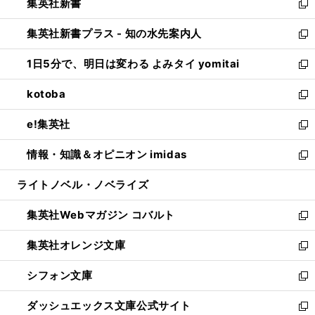
集英社新書
く
で
ィ
い
新
開
ン
ウ
し
集英社新書プラス - 知の水先案内人
く
ド
ィ
い
新
ウ
ン
ウ
し
1日5分で、明日は変わる よみタイ yomitai
で
ド
ィ
い
新
開
ウ
ン
ウ
し
kotoba
く
で
ド
ィ
い
新
開
ウ
ン
ウ
し
e!集英社
く
で
ド
ィ
い
新
開
ウ
ン
ウ
し
情報・知識＆オピニオン imidas
く
で
ド
ィ
い
新
開
ウ
ン
ウ
し
ライトノベル・ノベライズ
く
で
ド
ィ
い
開
ウ
ン
ウ
集英社Webマガジン コバルト
く
で
ド
ィ
新
開
ウ
ン
し
集英社オレンジ文庫
く
で
ド
い
新
開
ウ
ウ
し
シフォン文庫
く
で
ィ
い
新
開
ン
ウ
し
ダッシュエックス文庫公式サイト
く
ド
ィ
い
新