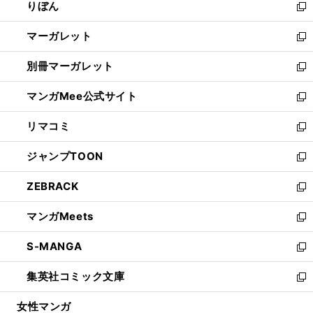
りぼん
く
で
ド
ィ
新
開
ウ
ン
し
マーガレット
く
で
ド
い
新
開
ウ
ウ
し
別冊マーガレット
く
で
ィ
い
新
開
ン
ウ
し
マンガMee公式サイト
く
ド
ィ
い
新
ウ
ン
ウ
し
リマコミ
で
ド
ィ
い
新
開
ウ
ン
ウ
し
ジャンプTOON
く
で
ド
ィ
い
新
開
ウ
ン
ウ
し
ZEBRACK
く
で
ド
ィ
い
新
開
ウ
ン
ウ
し
マンガMeets
く
で
ド
ィ
い
新
開
ウ
ン
ウ
し
S-MANGA
く
で
ド
ィ
い
新
開
ウ
ン
ウ
し
集英社コミック文庫
く
で
ド
ィ
い
新
開
ウ
ン
ウ
し
女性マンガ
く
で
ド
ィ
い