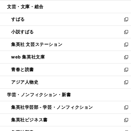
開
ウ
ン
ウ
文芸・文庫・総合
く
で
ド
ィ
開
ウ
ン
すばる
く
で
ド
新
開
ウ
し
小説すばる
く
で
い
新
開
ウ
し
集英社 文芸ステーション
く
ィ
い
新
ン
ウ
し
web 集英社文庫
ド
ィ
い
新
ウ
ン
ウ
し
青春と読書
で
ド
ィ
い
新
開
ウ
ン
ウ
し
アジア人物史
く
で
ド
ィ
い
新
開
ウ
ン
ウ
し
学芸・ノンフィクション・新書
く
で
ド
ィ
い
開
ウ
ン
ウ
集英社学芸部 - 学芸・ノンフィクション
く
で
ド
ィ
新
開
ウ
ン
し
集英社ビジネス書
く
で
ド
い
新
開
ウ
ウ
し