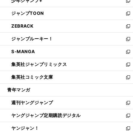
少年ジャンプ+
で
ド
ィ
い
新
開
ウ
ン
ウ
し
ジャンプTOON
く
で
ド
ィ
い
新
開
ウ
ン
ウ
し
ZEBRACK
く
で
ド
ィ
い
新
開
ウ
ン
ウ
し
ジャンプルーキー！
く
で
ド
ィ
い
新
開
ウ
ン
ウ
し
S-MANGA
く
で
ド
ィ
い
新
開
ウ
ン
ウ
し
集英社ジャンプリミックス
く
で
ド
ィ
い
新
開
ウ
ン
ウ
し
集英社コミック文庫
く
で
ド
ィ
い
新
開
ウ
ン
ウ
し
青年マンガ
く
で
ド
ィ
い
開
ウ
ン
ウ
週刊ヤングジャンプ
く
で
ド
ィ
新
開
ウ
ン
し
ヤングジャンプ定期購読デジタル
く
で
ド
い
新
開
ウ
ウ
し
ヤンジャン！
く
で
ィ
い
新