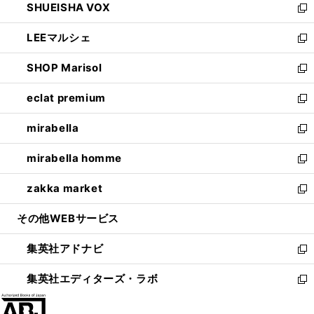
SHUEISHA VOX
で
ド
ィ
い
新
開
ウ
ン
ウ
し
LEEマルシェ
く
で
ド
ィ
い
新
開
ウ
ン
ウ
し
SHOP Marisol
く
で
ド
ィ
い
新
開
ウ
ン
ウ
し
eclat premium
く
で
ド
ィ
い
新
開
ウ
ン
ウ
し
mirabella
く
で
ド
ィ
い
新
開
ウ
ン
ウ
し
mirabella homme
く
で
ド
ィ
い
新
開
ウ
ン
ウ
し
zakka market
く
で
ド
ィ
い
新
開
ウ
ン
ウ
し
その他WEBサービス
く
で
ド
ィ
い
開
ウ
ン
ウ
集英社アドナビ
く
で
ド
ィ
新
開
ウ
ン
し
集英社エディターズ・ラボ
く
で
ド
い
新
開
ウ
ウ
し
く
で
ィ
い