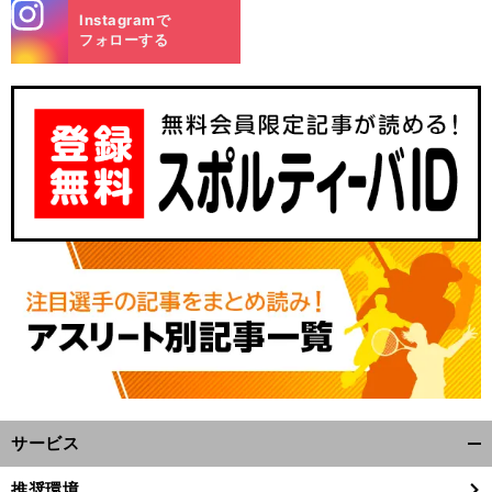
stagra
Instagramで
m
フォローする
サービス
開
く/
推奨環境