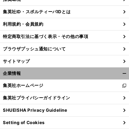
閉
じ
集英社ID・スポルティーバIDとは
る
利用規約・会員規約
特定商取引法に基づく表示・その他の事項
ブラウザプッシュ通知について
サイトマップ
企業情報
開
く/
集英社ホームページ
新
閉
し
じ
集英社プライバシーガイドライン
い
る
ウ
SHUEISHA Privacy Guideline
ィ
ン
Setting of Cookies
ド