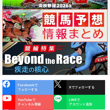
cebo
X
Facebookで
Xでフォローする
ok
フォローする
uTube
LINE
YouTubeで
LINEで
チャンネル登録
アカウント追加