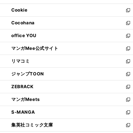
開
ウ
ン
ウ
Cookie
く
で
ド
ィ
新
開
ウ
ン
し
Cocohana
く
で
ド
い
新
開
ウ
ウ
し
office YOU
く
で
ィ
い
新
開
ン
ウ
し
マンガMee公式サイト
く
ド
ィ
い
新
ウ
ン
ウ
し
リマコミ
で
ド
ィ
い
新
開
ウ
ン
ウ
し
ジャンプTOON
く
で
ド
ィ
い
新
開
ウ
ン
ウ
し
ZEBRACK
く
で
ド
ィ
い
新
開
ウ
ン
ウ
し
マンガMeets
く
で
ド
ィ
い
新
開
ウ
ン
ウ
し
S-MANGA
く
で
ド
ィ
い
新
開
ウ
ン
ウ
し
集英社コミック文庫
く
で
ド
ィ
い
新
開
ウ
ン
ウ
し