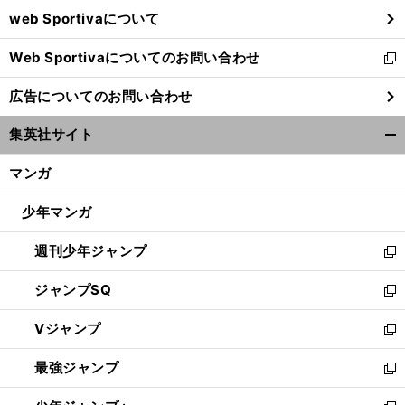
ウ
web Sportivaについて
で
開
Web Sportivaについてのお問い合わせ
く
新
し
広告についてのお問い合わせ
い
ウ
集英社サイト
ィ
開
ン
く/
マンガ
ド
閉
ウ
じ
少年マンガ
で
る
開
週刊少年ジャンプ
く
新
し
ジャンプSQ
い
新
ウ
し
Vジャンプ
ィ
い
新
ン
ウ
し
最強ジャンプ
ド
ィ
い
新
ウ
ン
ウ
し