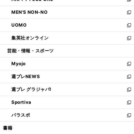
ィ
い
新
開
ウ
ン
ウ
し
MEN'S NON-NO
く
で
ド
ィ
い
新
開
ウ
ン
ウ
し
UOMO
く
で
ド
ィ
い
新
開
ウ
ン
ウ
し
集英社オンライン
く
で
ド
ィ
い
新
開
ウ
ン
ウ
し
芸能・情報・スポーツ
く
で
ド
ィ
い
開
ウ
ン
ウ
Myojo
く
で
ド
ィ
新
開
ウ
ン
し
週プレNEWS
く
で
ド
い
新
開
ウ
ウ
し
週プレ グラジャパ!
く
で
ィ
い
新
開
ン
ウ
し
Sportiva
く
ド
ィ
い
新
ウ
ン
ウ
し
パラスポ
で
ド
ィ
い
新
開
ウ
ン
ウ
し
書籍
く
で
ド
ィ
い