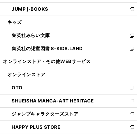
ウ
ン
ウ
し
JUMP j-BOOKS
で
ド
ィ
い
新
開
ウ
ン
ウ
し
キッズ
く
で
ド
ィ
い
開
ウ
ン
ウ
集英社みらい文庫
く
で
ド
ィ
新
開
ウ
ン
し
集英社の児童図書 S-KIDS.LAND
く
で
ド
い
新
開
ウ
ウ
し
オンラインストア・
その他WEBサービス
く
で
ィ
い
開
ン
ウ
オンラインストア
く
ド
ィ
ウ
ン
OTO
で
ド
新
開
ウ
し
SHUEISHA MANGA-ART HERITAGE
く
で
い
新
開
ウ
し
ジャンプキャラクターズストア
く
ィ
い
新
ン
ウ
し
HAPPY PLUS STORE
ド
ィ
い
新
ウ
ン
ウ
し