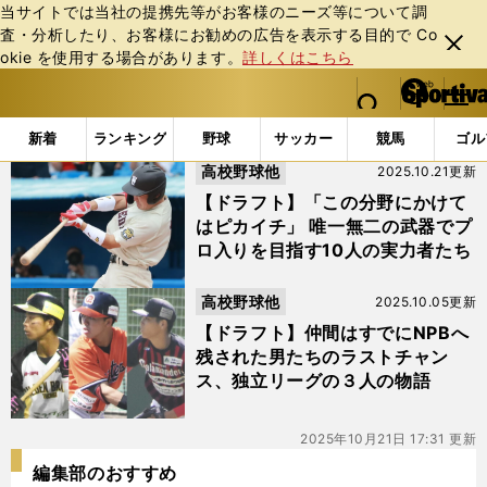
当サイトでは当社の提携先等がお客様のニーズ等について調
査・分析したり、お客様にお勧めの広告を表⽰する⽬的で Co
閉じ
okie を使⽤する場合があります。
詳しくはこちら
る
マイペ
web Sportiva (webスポルティーバ)
検索
メニュ
we
ー
「#桃次郎」の最新ニュース・ 情報
b
ジ
新着
ランキング
野球
サッカー
競馬
ゴル
ス
高校野球他
2025.10.21更新
ポ
ル
【ドラフト】「この分野にかけて
テ
はピカイチ」 唯一無二の武器でプ
ィ
ロ入りを目指す10人の実力者たち
ー
バ
高校野球他
2025.10.05更新
【ドラフト】仲間はすでにNPBへ
残された男たちのラストチャン
ス、独立リーグの３人の物語
2025年10月21日 17:31 更新
編集部のおすすめ