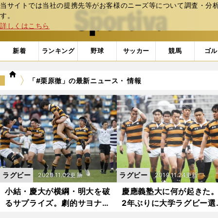
当サイトでは当社の提携先等がお客様のニーズ等について調査・分析し
web Sportiva (webスポルティーバ)
す。
詳しくはこちら
新着
ランキング
野球
サッカー
競馬
ゴル
we
「#栗原徹」の最新ニュース・ 情報
b
ス
ポ
ル
テ
ィ
ー
バ
ラグビー
ラグビー
2020.11.02更新
2019.11.24更新
小結・慶大が横綱・明大を破
慶應義塾大に何が起きた。
るサプライズ。劇的サヨナラ
2年ぶりに大学ラグビー選
PGまでの道程
権出場を逃す