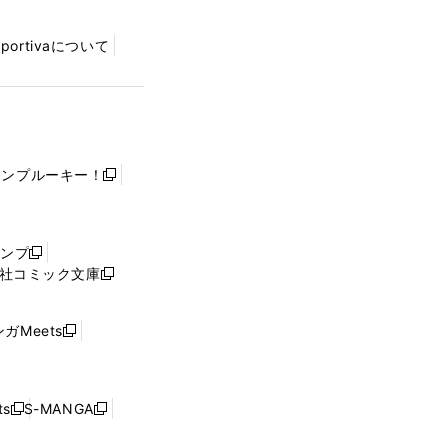
Sportivaについて
ャンプルーキー！
新
し
い
ウ
ャンプ
新
ィ
社コミック文庫
し
新
ン
い
し
ド
ウ
い
ウ
ガMeets
新
ィ
ウ
で
し
ン
ィ
開
い
ド
ン
く
ウ
ウ
ド
s
S-MANGA
新
新
ィ
で
ウ
し
し
ン
開
で