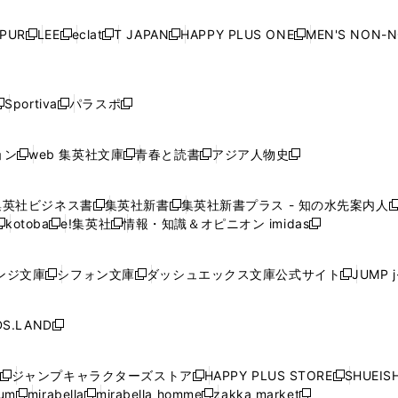
い
い
い
い
ド
ド
ド
ド
ド
開
く
開
く
開
く
開
ウ
ウ
ウ
ウ
ウ
ウ
ウ
ウ
ウ
PUR
LEE
eclat
T JAPAN
HAPPY PLUS ONE
MEN'S NON-
く
く
く
く
新
新
新
新
新
ィ
ィ
ィ
ィ
で
で
で
で
で
し
し
し
し
し
ン
ン
ン
ン
開
開
開
開
開
い
い
い
い
い
ド
ド
ド
ド
く
く
く
く
く
ウ
ウ
ウ
ウ
ウ
ウ
ウ
ウ
ウ
Sportiva
パラスポ
新
新
ィ
ィ
ィ
ィ
ィ
で
で
で
で
し
し
し
ン
ン
ン
ン
ン
開
開
開
開
い
い
い
ド
ド
ド
ド
ド
ョン
web 集英社文庫
青春と読書
アジア人物史
く
く
く
く
新
新
新
新
ウ
ウ
ウ
ウ
ウ
ウ
ウ
ウ
し
し
し
し
ィ
ィ
ィ
で
で
で
で
で
い
い
い
い
ン
ン
ン
集英社ビジネス書
集英社新書
集英社新書プラス - 知の水先案内人
開
開
開
開
開
新
新
新
ウ
ウ
ウ
ウ
ド
ド
ド
kotoba
e!集英社
情報・知識＆オピニオン imidas
く
く
く
く
く
新
し
新
し
新
ィ
ィ
ィ
ィ
ウ
ウ
ウ
し
し
い
し
い
し
ン
ン
ン
ン
で
で
で
い
い
ウ
い
ウ
い
ド
ド
ド
ド
ンジ文庫
シフォン文庫
ダッシュエックス文庫公式サイト
JUMP 
開
開
開
新
新
新
ウ
ウ
ィ
ウ
ィ
ウ
ウ
ウ
ウ
ウ
く
く
く
し
し
し
ィ
ィ
ン
ィ
ン
ィ
で
で
で
で
い
い
い
ン
ン
ド
ン
ド
ン
S.LAND
開
開
開
開
新
ウ
ウ
ウ
ド
ド
ウ
ド
ウ
ド
く
く
く
く
し
ィ
ィ
ィ
ウ
ウ
で
ウ
で
ウ
い
ン
ン
ン
ジャンプキャラクターズストア
HAPPY PLUS STORE
SHUEIS
で
で
開
で
開
で
新
新
新
ウ
ド
ド
ド
ium
mirabella
mirabella homme
zakka market
開
開
く
開
く
開
し
新
新
新
し
新
し