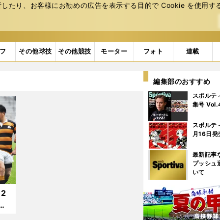
たり、お客様にお勧めの広告を表⽰する⽬的で Cookie を使⽤す
フ
その他球技
その他競技
モーター
フォト
連載
編集部のおすすめ
スポルテ
集号 Vol
スポルテ
月16日発
最新記事
プッシュ
いて
2
手