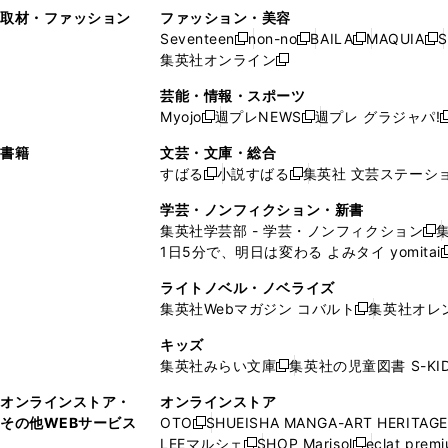
い
し
い
い
ド
ン
ド
ン
取材・ファッション
ファッション・美容
開
く
開
ウ
い
ウ
ウ
ウ
ド
ウ
ド
Seventeen
non-no
BAILA
MAQUIA
S
く
く
新
新
新
新
ィ
ウ
ィ
ィ
で
ウ
で
ウ
集英社オンライン
し
新
し
し
し
ン
ィ
ン
ン
開
で
開
で
い
し
い
い
い
ド
ン
ド
ド
芸能・情報・スポーツ
く
開
く
開
ウ
い
ウ
ウ
ウ
ウ
ド
ウ
ウ
Myojo
週プレNEWS
週プレ グラジャパ!
く
く
新
新
新
ィ
ウ
ィ
ィ
ィ
で
ウ
で
で
し
し
ン
ィ
ン
ン
ン
書籍
文芸・文庫・総合
開
で
開
開
い
い
ド
ン
ド
ド
ド
すばる
小説すばる
集英社 文芸ステーシ
く
開
く
く
新
新
ウ
ウ
ウ
ド
ウ
ウ
ウ
く
し
し
ィ
ィ
学芸・ノンフィクション・新書
で
ウ
で
で
で
い
い
ン
ン
集英社学芸部 - 学芸・ノンフィクション
開
で
開
開
開
新
ウ
ウ
ド
ド
1日5分で、明日は変わる よみタイ yomitai
く
開
く
く
く
し
新
ィ
ィ
ウ
ウ
く
い
ン
ン
ライトノベル・ノベライズ
で
で
ウ
ド
ド
集英社Webマガジン コバルト
集英社オレ
開
開
新
ィ
ウ
ウ
く
く
し
ン
キッズ
で
で
い
ド
集英社みらい文庫
集英社の児童図書 S-KID
開
開
新
ウ
ウ
く
く
し
ィ
オンラインストア・
オンラインストア
で
い
ン
その他WEBサービス
OTO
SHUEISHA MANGA-ART HERITAGE
開
新
ウ
ド
LEEマルシェ
SHOP Marisol
eclat prem
く
し
新
新