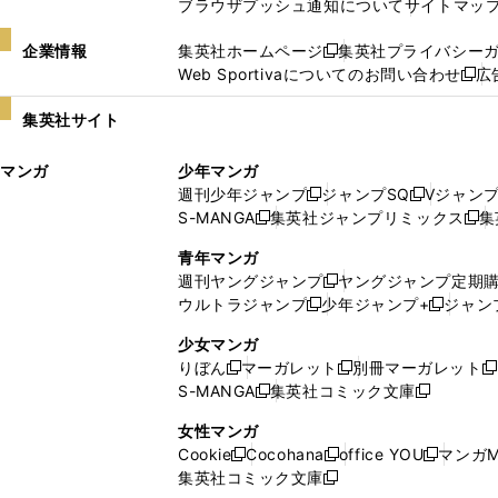
ブラウザプッシュ通知について
サイトマッ
企業情報
集英社ホームページ
集英社プライバシー
新
Web Sportivaについてのお問い合わせ
広
し
新
い
し
集英社サイト
ウ
い
ィ
ウ
マンガ
少年マンガ
ン
ィ
週刊少年ジャンプ
ジャンプSQ
Vジャン
ド
ン
新
新
S-MANGA
集英社ジャンプリミックス
集
ウ
ド
新
し
し
新
で
ウ
し
い
い
し
青年マンガ
開
で
い
ウ
ウ
い
週刊ヤングジャンプ
ヤングジャンプ定期
新
く
開
ウ
ィ
ィ
ウ
ウルトラジャンプ
少年ジャンプ+
ジャン
新
し
新
く
ィ
ン
ン
ィ
し
い
し
ン
ド
ド
ン
少女マンガ
い
ウ
い
ド
ウ
ウ
ド
りぼん
マーガレット
別冊マーガレット
新
新
新
ウ
ィ
ウ
ウ
で
で
ウ
S-MANGA
集英社コミック文庫
し
新
し
新
ィ
ン
ィ
で
開
開
で
い
し
い
し
ン
ド
ン
女性マンガ
開
く
く
開
ウ
い
ウ
い
ド
ウ
ド
Cookie
Cocohana
office YOU
マンガM
く
く
新
新
新
ィ
ウ
ィ
ウ
ウ
で
ウ
集英社コミック文庫
し
新
し
し
ン
ィ
ン
ィ
で
開
で