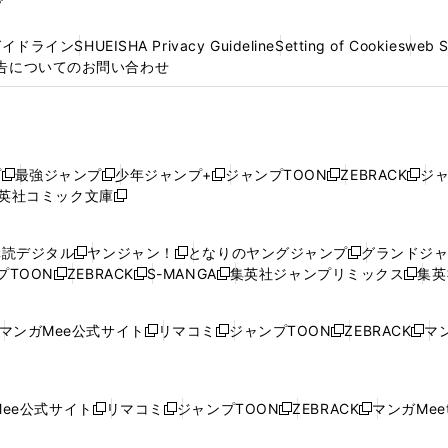
プ
ガイドライン
SHUEISHA Privacy Guideline
Setting of Cookies
web 
告についてのお問い合わせ
プ
最強ジャンプ
少年ジャンプ+
ジャンプTOON
ZEBRACK
ジ
新
新
新
新
新
英社コミック文庫
し
新
し
し
し
し
い
い
し
い
い
い
ウ
ウ
い
ウ
ウ
ウ
購読デジタル
ヤンジャン！
となりのヤングジャンプ
グランドジ
新
新
新
ィ
ィ
ウ
ィ
ィ
ィ
プTOON
ZEBRACK
S-MANGA
集英社ジャンプリミックス
集英
新
し
新
し
新
し
新
ン
ン
ィ
ン
ン
ン
し
い
し
い
し
い
し
ド
ド
ン
ド
ド
ド
い
ウ
い
ウ
い
ウ
い
ウ
ウ
ド
ウ
ウ
ウ
マンガMee公式サイト
リマコミ
ジャンプTOON
ZEBRACK
マン
新
新
新
新
ウ
ィ
ウ
ィ
ウ
ィ
ウ
で
で
ウ
で
で
で
し
し
し
し
し
ィ
ン
ィ
ン
ィ
ン
ィ
開
開
で
開
開
開
い
い
い
い
い
ン
ド
ン
ド
ン
ド
ン
く
く
開
く
く
く
ウ
ウ
ウ
ウ
ウ
ド
ウ
ド
ウ
ド
ウ
ド
ee公式サイト
リマコミ
ジャンプTOON
ZEBRACK
マンガMeet
く
新
新
新
新
ィ
ィ
ィ
ィ
ィ
ウ
で
ウ
で
ウ
で
ウ
し
し
し
し
ン
ン
ン
ン
ン
で
開
で
開
で
開
で