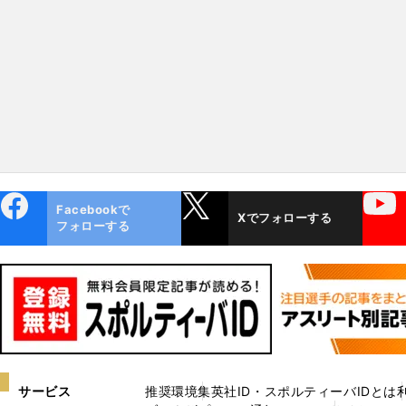
ebo
X
YouTube
Facebookで
Xでフォローする
ok
フォローする
サービス
推奨環境
集英社ID・スポルティーバIDとは