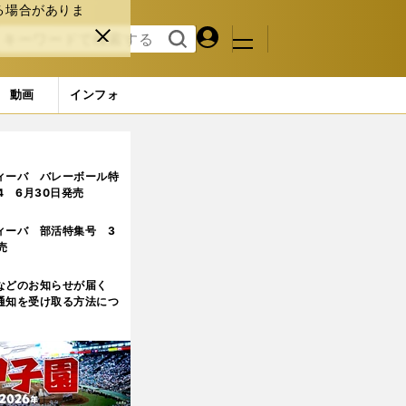
る場合がありま
マイペ
閉じ
検索
メニュ
ー
る
す
ジ
る
動画
インフォ
ィーバ バレーボール特
.4 6月30日発売
ィーバ 部活特集号 3
売
などのお知らせが届く
通知を受け取る方法につ