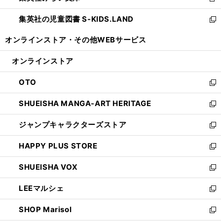
新
開
ウ
ン
し
集英社の児童図書 S-KIDS.LAND
く
で
ド
い
新
開
ウ
ウ
し
オンラインストア・
その他WEBサービス
く
で
ィ
い
開
ン
ウ
オンラインストア
く
ド
ィ
ウ
ン
OTO
で
ド
新
開
ウ
し
SHUEISHA MANGA-ART HERITAGE
く
で
い
新
開
ウ
し
ジャンプキャラクターズストア
く
ィ
い
新
ン
ウ
し
HAPPY PLUS STORE
ド
ィ
い
新
ウ
ン
ウ
し
SHUEISHA VOX
で
ド
ィ
い
新
開
ウ
ン
ウ
し
LEEマルシェ
く
で
ド
ィ
い
新
開
ウ
ン
ウ
し
SHOP Marisol
く
で
ド
ィ
い
新
開
ウ