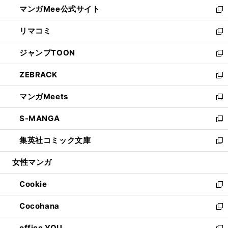
し
マンガMee公式サイト
く
ド
ィ
い
新
ウ
ン
ウ
し
リマコミ
で
ド
ィ
い
新
開
ウ
ン
ウ
し
ジャンプTOON
く
で
ド
ィ
い
新
開
ウ
ン
ウ
し
ZEBRACK
く
で
ド
ィ
い
新
開
ウ
ン
ウ
し
マンガMeets
く
で
ド
ィ
い
新
開
ウ
ン
ウ
し
S-MANGA
く
で
ド
ィ
い
新
開
ウ
ン
ウ
し
集英社コミック文庫
く
で
ド
ィ
い
新
開
ウ
ン
ウ
し
女性マンガ
く
で
ド
ィ
い
開
ウ
ン
ウ
Cookie
く
で
ド
ィ
新
開
ウ
ン
し
Cocohana
く
で
ド
い
新
開
ウ
ウ
し
office YOU
く