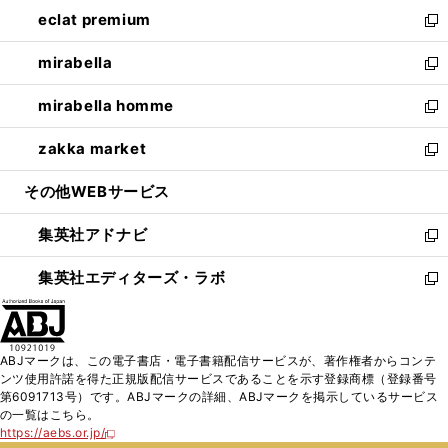
ン
ウ
し
eclat premium
く
で
ド
ィ
い
新
開
ウ
ン
ウ
し
mirabella
く
で
ド
ィ
い
新
開
ウ
ン
ウ
し
mirabella homme
く
で
ド
ィ
い
新
開
ウ
ン
ウ
し
zakka market
く
で
ド
ィ
い
新
開
ウ
ン
ウ
し
その他WEBサービス
く
で
ド
ィ
い
開
ウ
ン
ウ
集英社アドナビ
く
で
ド
ィ
新
開
ウ
ン
し
集英社エディターズ・ラボ
く
で
ド
い
新
開
ウ
ウ
し
く
で
ィ
い
開
ン
ウ
ABJマークは、この電子書店・電子書籍配信サービスが、著作権者からコンテ
く
ド
ィ
ンツ使用許諾を得た正規版配信サービスであることを示す登録商標（登録番号
ウ
ン
第6091713号）です。ABJマークの詳細、ABJマークを掲示しているサービス
で
ド
の一覧はこちら。
開
ウ
https://aebs.or.jp/
新