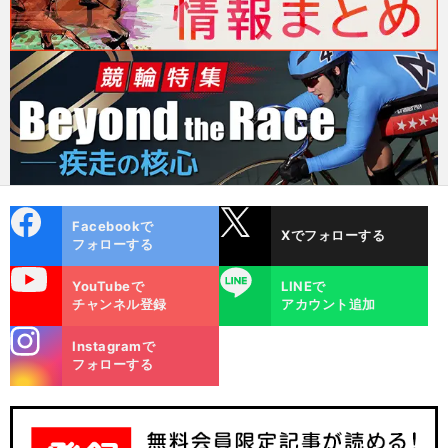
cebo
X
Facebookで
Xでフォローする
ok
フォローする
uTube
LINE
YouTubeで
LINEで
チャンネル登録
アカウント追加
stagra
Instagramで
m
フォローする