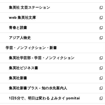
開
ウ
し
集英社 文芸ステーション
く
ィ
い
新
ン
ウ
し
web 集英社文庫
ド
ィ
い
新
ウ
ン
ウ
し
青春と読書
で
ド
ィ
い
新
開
ウ
ン
ウ
し
アジア人物史
く
で
ド
ィ
い
新
開
ウ
ン
ウ
し
学芸・ノンフィクション・新書
く
で
ド
ィ
い
開
ウ
ン
ウ
集英社学芸部 - 学芸・ノンフィクション
く
で
ド
ィ
新
開
ウ
ン
し
集英社ビジネス書
く
で
ド
い
新
開
ウ
ウ
し
集英社新書
く
で
ィ
い
新
開
ン
ウ
し
集英社新書プラス - 知の水先案内人
く
ド
ィ
い
新
ウ
ン
ウ
し
1日5分で、明日は変わる よみタイ yomitai
で
ド
ィ
い
新
開
ウ
ン
ウ
し