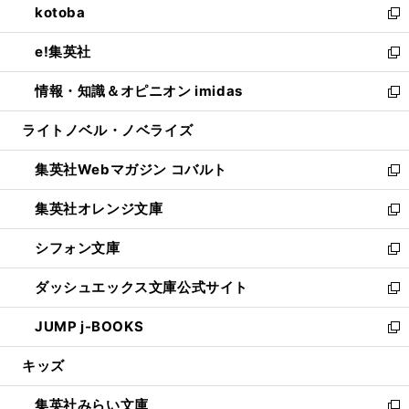
kotoba
く
で
ド
ィ
い
新
開
ウ
ン
ウ
し
e!集英社
く
で
ド
ィ
い
新
開
ウ
ン
ウ
し
情報・知識＆オピニオン imidas
く
で
ド
ィ
い
新
開
ウ
ン
ウ
し
ライトノベル・ノベライズ
く
で
ド
ィ
い
開
ウ
ン
ウ
集英社Webマガジン コバルト
く
で
ド
ィ
新
開
ウ
ン
し
集英社オレンジ文庫
く
で
ド
い
新
開
ウ
ウ
し
シフォン文庫
く
で
ィ
い
新
開
ン
ウ
し
ダッシュエックス文庫公式サイト
く
ド
ィ
い
新
ウ
ン
ウ
し
JUMP j-BOOKS
で
ド
ィ
い
新
開
ウ
ン
ウ
し
キッズ
く
で
ド
ィ
い
開
ウ
ン
ウ
集英社みらい文庫
く
で
ド
ィ