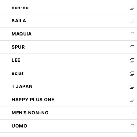
開
ウ
し
non-no
く
で
い
新
開
ウ
し
BAILA
く
ィ
い
新
ン
ウ
し
MAQUIA
ド
ィ
い
新
ウ
ン
ウ
し
SPUR
で
ド
ィ
い
新
開
ウ
ン
ウ
し
LEE
く
で
ド
ィ
い
新
開
ウ
ン
ウ
し
eclat
く
で
ド
ィ
い
新
開
ウ
ン
ウ
し
T JAPAN
く
で
ド
ィ
い
新
開
ウ
ン
ウ
し
HAPPY PLUS ONE
く
で
ド
ィ
い
新
開
ウ
ン
ウ
し
MEN'S NON-NO
く
で
ド
ィ
い
新
開
ウ
ン
ウ
し
UOMO
く
で
ド
ィ
い
新
開
ウ
ン
ウ
し