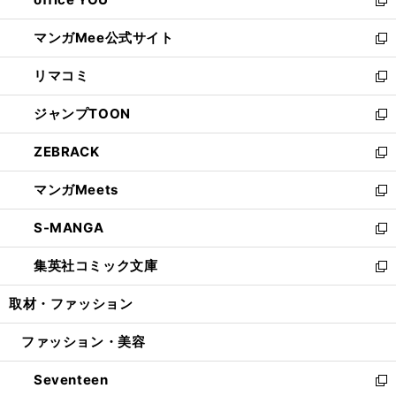
で
ィ
い
新
開
ン
ウ
し
マンガMee公式サイト
く
ド
ィ
い
新
ウ
ン
ウ
し
リマコミ
で
ド
ィ
い
新
開
ウ
ン
ウ
し
ジャンプTOON
く
で
ド
ィ
い
新
開
ウ
ン
ウ
し
ZEBRACK
く
で
ド
ィ
い
新
開
ウ
ン
ウ
し
マンガMeets
く
で
ド
ィ
い
新
開
ウ
ン
ウ
し
S-MANGA
く
で
ド
ィ
い
新
開
ウ
ン
ウ
し
集英社コミック文庫
く
で
ド
ィ
い
新
開
ウ
ン
ウ
し
取材・ファッション
く
で
ド
ィ
い
開
ウ
ン
ウ
ファッション・美容
く
で
ド
ィ
開
ウ
ン
Seventeen
く
で
ド
新