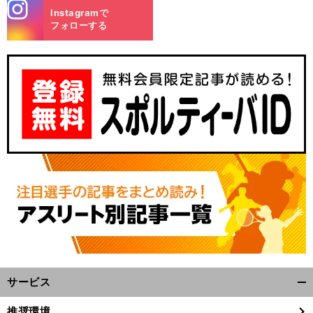
stagra
Instagramで
m
フォローする
サービス
開
く/
推奨環境