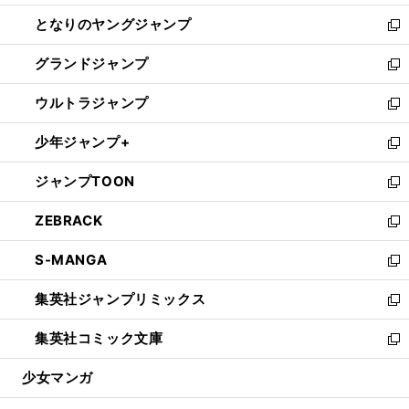
開
ン
ウ
し
となりのヤングジャンプ
く
ド
ィ
い
新
ウ
ン
ウ
し
グランドジャンプ
で
ド
ィ
い
新
開
ウ
ン
ウ
し
ウルトラジャンプ
く
で
ド
ィ
い
新
開
ウ
ン
ウ
し
少年ジャンプ+
く
で
ド
ィ
い
新
開
ウ
ン
ウ
し
ジャンプTOON
く
で
ド
ィ
い
新
開
ウ
ン
ウ
し
ZEBRACK
く
で
ド
ィ
い
新
開
ウ
ン
ウ
し
S-MANGA
く
で
ド
ィ
い
新
開
ウ
ン
ウ
し
集英社ジャンプリミックス
く
で
ド
ィ
い
新
開
ウ
ン
ウ
し
集英社コミック文庫
く
で
ド
ィ
い
新
開
ウ
ン
ウ
し
少女マンガ
く
で
ド
ィ
い
開
ウ
ン
ウ