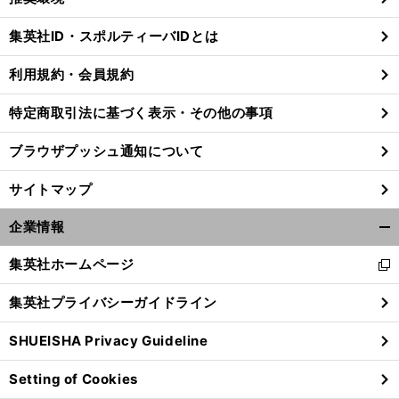
閉
じ
集英社ID・スポルティーバIDとは
る
利用規約・会員規約
特定商取引法に基づく表示・その他の事項
ブラウザプッシュ通知について
サイトマップ
企業情報
開
く/
集英社ホームページ
新
閉
し
じ
集英社プライバシーガイドライン
い
る
ウ
SHUEISHA Privacy Guideline
ィ
ン
Setting of Cookies
ド