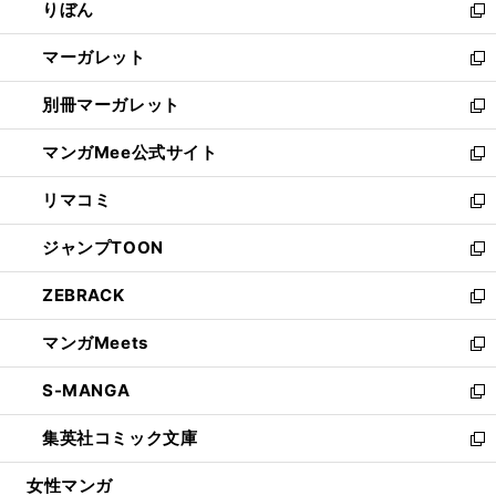
りぼん
く
で
ド
ィ
新
開
ウ
ン
し
マーガレット
く
で
ド
い
新
開
ウ
ウ
し
別冊マーガレット
く
で
ィ
い
新
開
ン
ウ
し
マンガMee公式サイト
く
ド
ィ
い
新
ウ
ン
ウ
し
リマコミ
で
ド
ィ
い
新
開
ウ
ン
ウ
し
ジャンプTOON
く
で
ド
ィ
い
新
開
ウ
ン
ウ
し
ZEBRACK
く
で
ド
ィ
い
新
開
ウ
ン
ウ
し
マンガMeets
く
で
ド
ィ
い
新
開
ウ
ン
ウ
し
S-MANGA
く
で
ド
ィ
い
新
開
ウ
ン
ウ
し
集英社コミック文庫
く
で
ド
ィ
い
新
開
ウ
ン
ウ
し
女性マンガ
く
で
ド
ィ
い