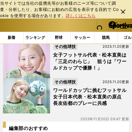
当サイトでは当社の提携先等がお客様のニーズ等について調
査・分析したり、お客様にお勧めの広告を表⽰する⽬的で Co
閉じ
okie を使⽤する場合があります。
詳しくはこちら
る
マイペ
web Sportiva (webスポルティーバ)
検索
メニュ
we
ー
「#松本直美」の最新ニュース・ 情報
b
ジ
新着
ランキング
野球
サッカー
競馬
ゴル
ス
その他球技
2025.11.20更新
ポ
ル
女子フットサル代表・松本直美は
テ
「三足のわらじ」 狙うは「ワー
ィ
ルドカップで優勝！」
ー
バ
その他球技
2025.11.20更新
ワールドカップに挑むフットサル
女子日本代表・松本直美の原点
長友佑都のプレーに共感
2025年11月20日 09:47 更新
編集部のおすすめ