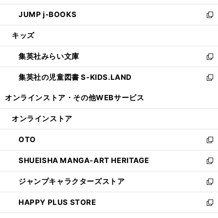
ウ
ン
ウ
し
JUMP j-BOOKS
で
ド
ィ
い
新
開
ウ
ン
ウ
し
キッズ
く
で
ド
ィ
い
開
ウ
ン
ウ
集英社みらい文庫
く
で
ド
ィ
新
開
ウ
ン
し
集英社の児童図書 S-KIDS.LAND
く
で
ド
い
新
開
ウ
ウ
し
オンラインストア・
その他WEBサービス
く
で
ィ
い
開
ン
ウ
オンラインストア
く
ド
ィ
ウ
ン
OTO
で
ド
新
開
ウ
し
SHUEISHA MANGA-ART HERITAGE
く
で
い
新
開
ウ
し
ジャンプキャラクターズストア
く
ィ
い
新
ン
ウ
し
HAPPY PLUS STORE
ド
ィ
い
新
ウ
ン
ウ
し