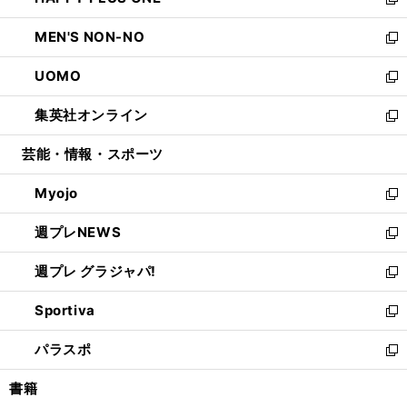
ィ
い
新
開
ウ
ン
ウ
し
MEN'S NON-NO
く
で
ド
ィ
い
新
開
ウ
ン
ウ
し
UOMO
く
で
ド
ィ
い
新
開
ウ
ン
ウ
し
集英社オンライン
く
で
ド
ィ
い
新
開
ウ
ン
ウ
し
芸能・情報・スポーツ
く
で
ド
ィ
い
開
ウ
ン
ウ
Myojo
く
で
ド
ィ
新
開
ウ
ン
し
週プレNEWS
く
で
ド
い
新
開
ウ
ウ
し
週プレ グラジャパ!
く
で
ィ
い
新
開
ン
ウ
し
Sportiva
く
ド
ィ
い
新
ウ
ン
ウ
し
パラスポ
で
ド
ィ
い
新
開
ウ
ン
ウ
し
書籍
く
で
ド
ィ
い