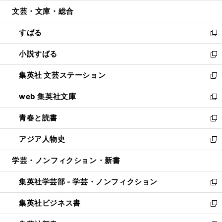
開
ウ
ン
ウ
文芸・文庫・総合
く
で
ド
ィ
開
ウ
ン
すばる
く
で
ド
新
開
ウ
し
小説すばる
く
で
い
新
開
ウ
し
集英社 文芸ステーション
く
ィ
い
新
ン
ウ
し
web 集英社文庫
ド
ィ
い
新
ウ
ン
ウ
し
青春と読書
で
ド
ィ
い
新
開
ウ
ン
ウ
し
アジア人物史
く
で
ド
ィ
い
新
開
ウ
ン
ウ
し
学芸・ノンフィクション・新書
く
で
ド
ィ
い
開
ウ
ン
ウ
集英社学芸部 - 学芸・ノンフィクション
く
で
ド
ィ
新
開
ウ
ン
し
集英社ビジネス書
く
で
ド
い
新
開
ウ
ウ
し