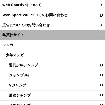
ウ
web Sportivaについて
で
開
Web Sportivaについてのお問い合わせ
く
新
し
広告についてのお問い合わせ
い
ウ
集英社サイト
ィ
開
ン
く/
マンガ
ド
閉
ウ
じ
少年マンガ
で
る
開
週刊少年ジャンプ
く
新
し
ジャンプSQ
い
新
ウ
し
Vジャンプ
ィ
い
新
ン
ウ
し
最強ジャンプ
ド
ィ
い
新
ウ
ン
ウ
し