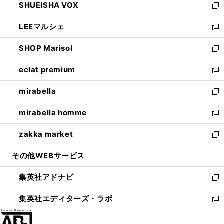
SHUEISHA VOX
で
ド
ィ
い
新
開
ウ
ン
ウ
し
LEEマルシェ
く
で
ド
ィ
い
新
開
ウ
ン
ウ
し
SHOP Marisol
く
で
ド
ィ
い
新
開
ウ
ン
ウ
し
eclat premium
く
で
ド
ィ
い
新
開
ウ
ン
ウ
し
mirabella
く
で
ド
ィ
い
新
開
ウ
ン
ウ
し
mirabella homme
く
で
ド
ィ
い
新
開
ウ
ン
ウ
し
zakka market
く
で
ド
ィ
い
新
開
ウ
ン
ウ
し
その他WEBサービス
く
で
ド
ィ
い
開
ウ
ン
ウ
集英社アドナビ
く
で
ド
ィ
新
開
ウ
ン
し
集英社エディターズ・ラボ
く
で
ド
い
新
開
ウ
ウ
し
く
で
ィ
い