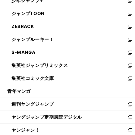
少年ジャンプ+
で
ド
ィ
い
新
開
ウ
ン
ウ
し
ジャンプTOON
く
で
ド
ィ
い
新
開
ウ
ン
ウ
し
ZEBRACK
く
で
ド
ィ
い
新
開
ウ
ン
ウ
し
ジャンプルーキー！
く
で
ド
ィ
い
新
開
ウ
ン
ウ
し
S-MANGA
く
で
ド
ィ
い
新
開
ウ
ン
ウ
し
集英社ジャンプリミックス
く
で
ド
ィ
い
新
開
ウ
ン
ウ
し
集英社コミック文庫
く
で
ド
ィ
い
新
開
ウ
ン
ウ
し
青年マンガ
く
で
ド
ィ
い
開
ウ
ン
ウ
週刊ヤングジャンプ
く
で
ド
ィ
新
開
ウ
ン
し
ヤングジャンプ定期購読デジタル
く
で
ド
い
新
開
ウ
ウ
し
ヤンジャン！
く
で
ィ
い
新