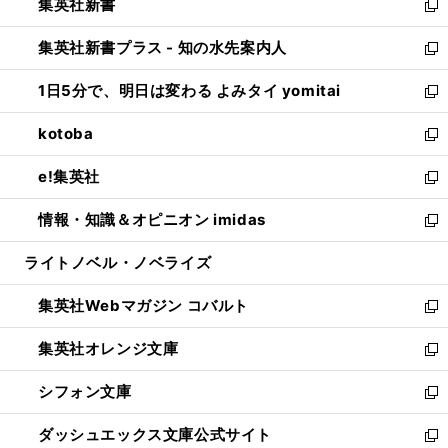
集英社新書
く
で
ィ
い
新
開
ン
ウ
し
集英社新書プラス - 知の水先案内人
く
ド
ィ
い
新
ウ
ン
ウ
し
1日5分で、明日は変わる よみタイ yomitai
で
ド
ィ
い
新
開
ウ
ン
ウ
し
kotoba
く
で
ド
ィ
い
新
開
ウ
ン
ウ
し
e!集英社
く
で
ド
ィ
い
新
開
ウ
ン
ウ
し
情報・知識＆オピニオン imidas
く
で
ド
ィ
い
新
開
ウ
ン
ウ
し
ライトノベル・ノベライズ
く
で
ド
ィ
い
開
ウ
ン
ウ
集英社Webマガジン コバルト
く
で
ド
ィ
新
開
ウ
ン
し
集英社オレンジ文庫
く
で
ド
い
新
開
ウ
ウ
し
シフォン文庫
く
で
ィ
い
新
開
ン
ウ
し
ダッシュエックス文庫公式サイト
く
ド
ィ
い
新