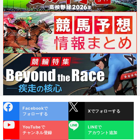
cebo
X
Facebookで
Xでフォローする
ok
フォローする
uTube
LINE
YouTubeで
LINEで
チャンネル登録
アカウント追加