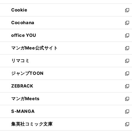
開
ウ
ン
ウ
Cookie
く
で
ド
ィ
新
開
ウ
ン
し
Cocohana
く
で
ド
い
新
開
ウ
ウ
し
office YOU
く
で
ィ
い
新
開
ン
ウ
し
マンガMee公式サイト
く
ド
ィ
い
新
ウ
ン
ウ
し
リマコミ
で
ド
ィ
い
新
開
ウ
ン
ウ
し
ジャンプTOON
く
で
ド
ィ
い
新
開
ウ
ン
ウ
し
ZEBRACK
く
で
ド
ィ
い
新
開
ウ
ン
ウ
し
マンガMeets
く
で
ド
ィ
い
新
開
ウ
ン
ウ
し
S-MANGA
く
で
ド
ィ
い
新
開
ウ
ン
ウ
し
集英社コミック文庫
く
で
ド
ィ
い
新
開
ウ
ン
ウ
し