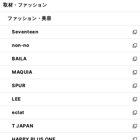
取材・ファッション
く
で
ド
ィ
い
開
ウ
ン
ウ
ファッション・美容
く
で
ド
ィ
開
ウ
ン
Seventeen
く
で
ド
新
開
ウ
し
non-no
く
で
い
新
開
ウ
し
BAILA
く
ィ
い
新
ン
ウ
し
MAQUIA
ド
ィ
い
新
ウ
ン
ウ
し
SPUR
で
ド
ィ
い
新
開
ウ
ン
ウ
し
LEE
く
で
ド
ィ
い
新
開
ウ
ン
ウ
し
eclat
く
で
ド
ィ
い
新
開
ウ
ン
ウ
し
T JAPAN
く
で
ド
ィ
い
新
開
ウ
ン
ウ
し
HAPPY PLUS ONE
く
で
ド