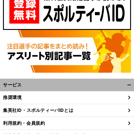
サービス
開
く/
推奨環境
閉
じ
集英社ID・スポルティーバIDとは
る
利用規約・会員規約