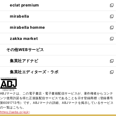
ン
ウ
し
eclat premium
く
で
ド
ィ
い
新
開
ウ
ン
ウ
し
mirabella
く
で
ド
ィ
い
新
開
ウ
ン
ウ
し
mirabella homme
く
で
ド
ィ
い
新
開
ウ
ン
ウ
し
zakka market
く
で
ド
ィ
い
新
開
ウ
ン
ウ
し
その他WEBサービス
く
で
ド
ィ
い
開
ウ
ン
ウ
集英社アドナビ
く
で
ド
ィ
新
開
ウ
ン
し
集英社エディターズ・ラボ
く
で
ド
い
新
開
ウ
ウ
し
く
で
ィ
い
開
ン
ウ
ABJマークは、この電子書店・電子書籍配信サービスが、著作権者からコンテ
く
ド
ィ
ンツ使用許諾を得た正規版配信サービスであることを示す登録商標（登録番号
ウ
ン
第6091713号）です。ABJマークの詳細、ABJマークを掲示しているサービス
で
ド
の一覧はこちら。
開
ウ
https://aebs.or.jp/
新