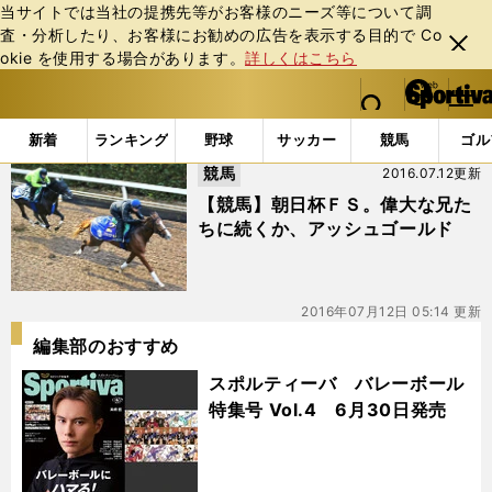
当サイトでは当社の提携先等がお客様のニーズ等について調
査・分析したり、お客様にお勧めの広告を表⽰する⽬的で Co
閉じ
okie を使⽤する場合があります。
詳しくはこちら
る
マイペ
web Sportiva (webスポルティーバ)
検索
メニュ
we
ー
「#朝日杯」の最新ニュース・ 情報
b
ジ
新着
ランキング
野球
サッカー
競馬
ゴル
ス
競馬
2016.07.12更新
ポ
ル
【競馬】朝日杯ＦＳ。偉大な兄た
テ
ちに続くか、アッシュゴールド
ィ
ー
バ
2016年07月12日 05:14 更新
編集部のおすすめ
スポルティーバ バレーボール
特集号 Vol.4 6月30日発売