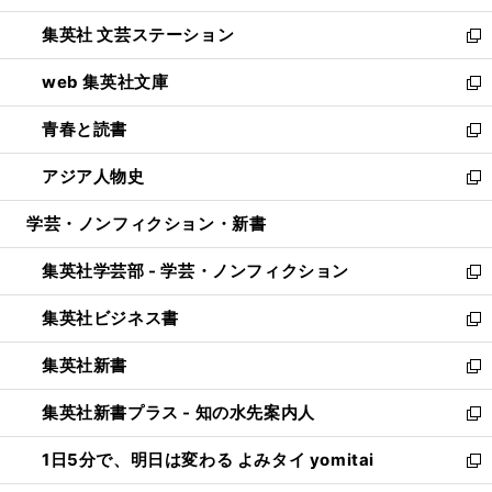
開
ウ
し
集英社 文芸ステーション
く
ィ
い
新
ン
ウ
し
web 集英社文庫
ド
ィ
い
新
ウ
ン
ウ
し
青春と読書
で
ド
ィ
い
新
開
ウ
ン
ウ
し
アジア人物史
く
で
ド
ィ
い
新
開
ウ
ン
ウ
し
学芸・ノンフィクション・新書
く
で
ド
ィ
い
開
ウ
ン
ウ
集英社学芸部 - 学芸・ノンフィクション
く
で
ド
ィ
新
開
ウ
ン
し
集英社ビジネス書
く
で
ド
い
新
開
ウ
ウ
し
集英社新書
く
で
ィ
い
新
開
ン
ウ
し
集英社新書プラス - 知の水先案内人
く
ド
ィ
い
新
ウ
ン
ウ
し
1日5分で、明日は変わる よみタイ yomitai
で
ド
ィ
い
新
開
ウ
ン
ウ
し