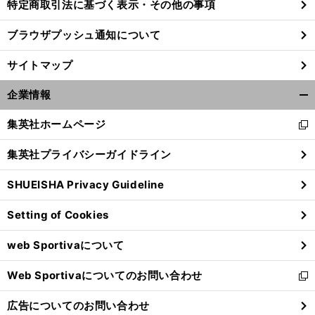
特定商取引法に基づく表示・その他の事項
ブラウザプッシュ通知について
サイトマップ
企業情報
開
く/
集英社ホームページ
新
閉
し
じ
集英社プライバシーガイドライン
い
る
ウ
SHUEISHA Privacy Guideline
ィ
ン
Setting of Cookies
ド
ウ
web Sportivaについて
で
開
Web Sportivaについてのお問い合わせ
く
新
し
広告についてのお問い合わせ
い