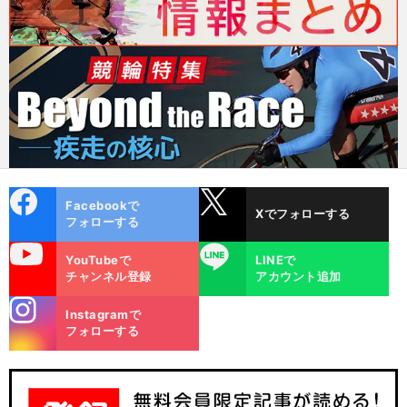
cebo
X
Facebookで
Xでフォローする
ok
フォローする
uTube
LINE
YouTubeで
LINEで
チャンネル登録
アカウント追加
stagra
Instagramで
m
フォローする