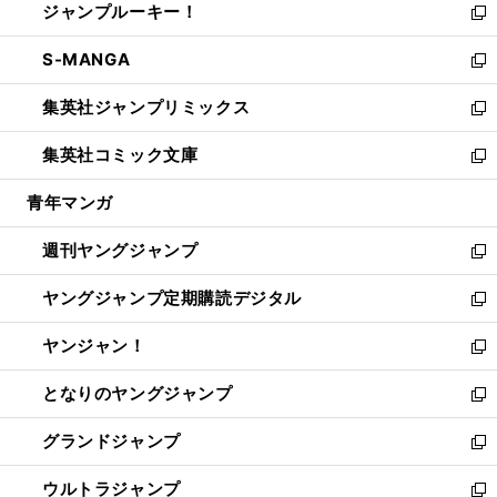
ジャンプルーキー！
く
で
ド
ィ
い
新
開
ウ
ン
ウ
し
S-MANGA
く
で
ド
ィ
い
新
開
ウ
ン
ウ
し
集英社ジャンプリミックス
く
で
ド
ィ
い
新
開
ウ
ン
ウ
し
集英社コミック文庫
く
で
ド
ィ
い
新
開
ウ
ン
ウ
し
青年マンガ
く
で
ド
ィ
い
開
ウ
ン
ウ
週刊ヤングジャンプ
く
で
ド
ィ
新
開
ウ
ン
し
ヤングジャンプ定期購読デジタル
く
で
ド
い
新
開
ウ
ウ
し
ヤンジャン！
く
で
ィ
い
新
開
ン
ウ
し
となりのヤングジャンプ
く
ド
ィ
い
新
ウ
ン
ウ
し
グランドジャンプ
で
ド
ィ
い
新
開
ウ
ン
ウ
し
ウルトラジャンプ
く
で
ド
ィ
い
新