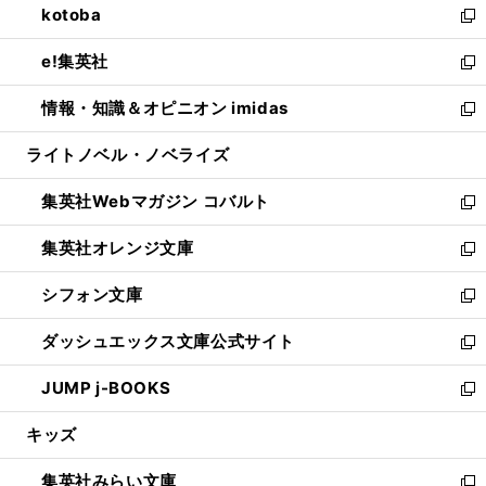
kotoba
く
で
ド
ィ
い
新
開
ウ
ン
ウ
し
e!集英社
く
で
ド
ィ
い
新
開
ウ
ン
ウ
し
情報・知識＆オピニオン imidas
く
で
ド
ィ
い
新
開
ウ
ン
ウ
し
ライトノベル・ノベライズ
く
で
ド
ィ
い
開
ウ
ン
ウ
集英社Webマガジン コバルト
く
で
ド
ィ
新
開
ウ
ン
し
集英社オレンジ文庫
く
で
ド
い
新
開
ウ
ウ
し
シフォン文庫
く
で
ィ
い
新
開
ン
ウ
し
ダッシュエックス文庫公式サイト
く
ド
ィ
い
新
ウ
ン
ウ
し
JUMP j-BOOKS
で
ド
ィ
い
新
開
ウ
ン
ウ
し
キッズ
く
で
ド
ィ
い
開
ウ
ン
ウ
集英社みらい文庫
く
で
ド
ィ