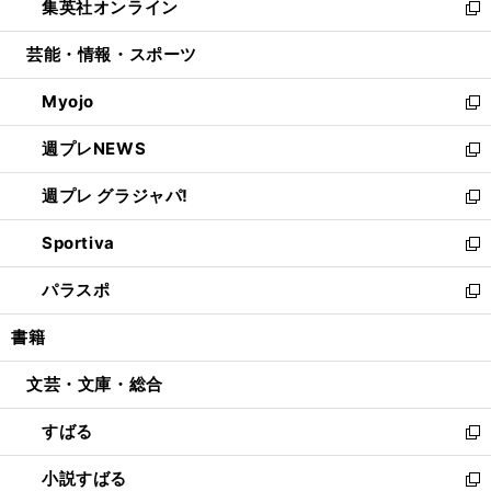
集英社オンライン
く
で
ド
ィ
い
新
開
ウ
ン
ウ
し
芸能・情報・スポーツ
く
で
ド
ィ
い
開
ウ
ン
ウ
Myojo
く
で
ド
ィ
新
開
ウ
ン
し
週プレNEWS
く
で
ド
い
新
開
ウ
ウ
し
週プレ グラジャパ!
く
で
ィ
い
新
開
ン
ウ
し
Sportiva
く
ド
ィ
い
新
ウ
ン
ウ
し
パラスポ
で
ド
ィ
い
新
開
ウ
ン
ウ
し
書籍
く
で
ド
ィ
い
開
ウ
ン
ウ
文芸・文庫・総合
く
で
ド
ィ
開
ウ
ン
すばる
く
で
ド
新
開
ウ
し
小説すばる
く
で
い
新