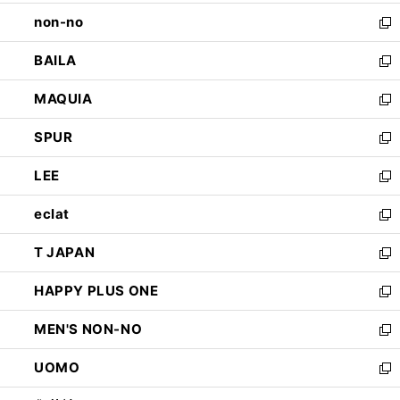
開
ウ
し
non-no
く
で
い
新
開
ウ
し
BAILA
く
ィ
い
新
ン
ウ
し
MAQUIA
ド
ィ
い
新
ウ
ン
ウ
し
SPUR
で
ド
ィ
い
新
開
ウ
ン
ウ
し
LEE
く
で
ド
ィ
い
新
開
ウ
ン
ウ
し
eclat
く
で
ド
ィ
い
新
開
ウ
ン
ウ
し
T JAPAN
く
で
ド
ィ
い
新
開
ウ
ン
ウ
し
HAPPY PLUS ONE
く
で
ド
ィ
い
新
開
ウ
ン
ウ
し
MEN'S NON-NO
く
で
ド
ィ
い
新
開
ウ
ン
ウ
し
UOMO
く
で
ド
ィ
い
新
開
ウ
ン
ウ
し