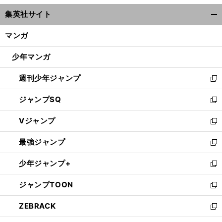
ウ
集英社サイト
ィ
開
ン
く/
マンガ
ド
閉
ウ
じ
少年マンガ
で
る
開
週刊少年ジャンプ
く
新
し
ジャンプSQ
い
新
ウ
し
Vジャンプ
ィ
い
新
ン
ウ
し
最強ジャンプ
ド
ィ
い
新
ウ
ン
ウ
し
少年ジャンプ+
で
ド
ィ
い
新
開
ウ
ン
ウ
し
ジャンプTOON
く
で
ド
ィ
い
新
開
ウ
ン
ウ
し
ZEBRACK
く
で
ド
ィ
い
新
開
ウ
ン
ウ
し