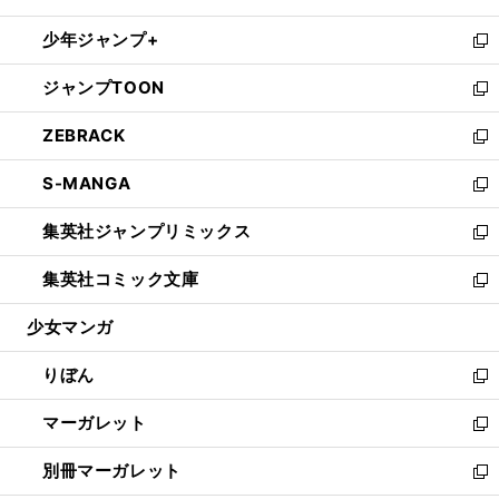
開
ウ
ン
ウ
し
少年ジャンプ+
く
で
ド
ィ
い
新
開
ウ
ン
ウ
し
ジャンプTOON
く
で
ド
ィ
い
新
開
ウ
ン
ウ
し
ZEBRACK
く
で
ド
ィ
い
新
開
ウ
ン
ウ
し
S-MANGA
く
で
ド
ィ
い
新
開
ウ
ン
ウ
し
集英社ジャンプリミックス
く
で
ド
ィ
い
新
開
ウ
ン
ウ
し
集英社コミック文庫
く
で
ド
ィ
い
新
開
ウ
ン
ウ
し
少女マンガ
く
で
ド
ィ
い
開
ウ
ン
ウ
りぼん
く
で
ド
ィ
新
開
ウ
ン
し
マーガレット
く
で
ド
い
新
開
ウ
ウ
し
別冊マーガレット
く
で
ィ
い
新
開
ン
ウ