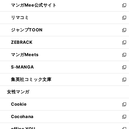
し
マンガMee公式サイト
く
ド
ィ
い
新
ウ
ン
ウ
し
リマコミ
で
ド
ィ
い
新
開
ウ
ン
ウ
し
ジャンプTOON
く
で
ド
ィ
い
新
開
ウ
ン
ウ
し
ZEBRACK
く
で
ド
ィ
い
新
開
ウ
ン
ウ
し
マンガMeets
く
で
ド
ィ
い
新
開
ウ
ン
ウ
し
S-MANGA
く
で
ド
ィ
い
新
開
ウ
ン
ウ
し
集英社コミック文庫
く
で
ド
ィ
い
新
開
ウ
ン
ウ
し
女性マンガ
く
で
ド
ィ
い
開
ウ
ン
ウ
Cookie
く
で
ド
ィ
新
開
ウ
ン
し
Cocohana
く
で
ド
い
新
開
ウ
ウ
し
office YOU
く