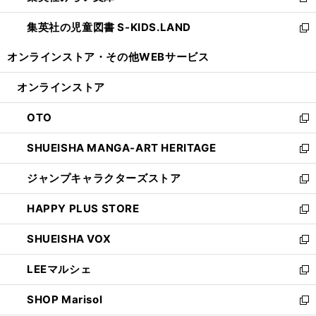
新
開
ウ
ン
し
集英社の児童図書 S-KIDS.LAND
く
で
ド
い
新
開
ウ
ウ
し
オンラインストア・
その他WEBサービス
く
で
ィ
い
開
ン
ウ
オンラインストア
く
ド
ィ
ウ
ン
OTO
で
ド
新
開
ウ
し
SHUEISHA MANGA-ART HERITAGE
く
で
い
新
開
ウ
し
ジャンプキャラクターズストア
く
ィ
い
新
ン
ウ
し
HAPPY PLUS STORE
ド
ィ
い
新
ウ
ン
ウ
し
SHUEISHA VOX
で
ド
ィ
い
新
開
ウ
ン
ウ
し
LEEマルシェ
く
で
ド
ィ
い
新
開
ウ
ン
ウ
し
SHOP Marisol
く
で
ド
ィ
い
新
開
ウ