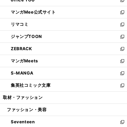
で
ィ
い
新
開
ン
ウ
し
マンガMee公式サイト
く
ド
ィ
い
新
ウ
ン
ウ
し
リマコミ
で
ド
ィ
い
新
開
ウ
ン
ウ
し
ジャンプTOON
く
で
ド
ィ
い
新
開
ウ
ン
ウ
し
ZEBRACK
く
で
ド
ィ
い
新
開
ウ
ン
ウ
し
マンガMeets
く
で
ド
ィ
い
新
開
ウ
ン
ウ
し
S-MANGA
く
で
ド
ィ
い
新
開
ウ
ン
ウ
し
集英社コミック文庫
く
で
ド
ィ
い
新
開
ウ
ン
ウ
し
取材・ファッション
く
で
ド
ィ
い
開
ウ
ン
ウ
ファッション・美容
く
で
ド
ィ
開
ウ
ン
Seventeen
く
で
ド
新