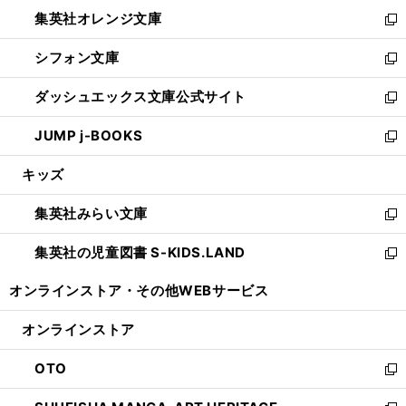
ウ
ン
し
集英社オレンジ文庫
く
で
ド
い
新
開
ウ
ウ
し
シフォン文庫
く
で
ィ
い
新
開
ン
ウ
し
ダッシュエックス文庫公式サイト
く
ド
ィ
い
新
ウ
ン
ウ
し
JUMP j-BOOKS
で
ド
ィ
い
新
開
ウ
ン
ウ
し
キッズ
く
で
ド
ィ
い
開
ウ
ン
ウ
集英社みらい文庫
く
で
ド
ィ
新
開
ウ
ン
し
集英社の児童図書 S-KIDS.LAND
く
で
ド
い
新
開
ウ
ウ
し
オンラインストア・
その他WEBサービス
く
で
ィ
い
開
ン
ウ
オンラインストア
く
ド
ィ
ウ
ン
OTO
で
ド
新
開
ウ
し