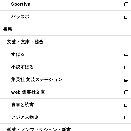
Sportiva
く
ド
ィ
い
新
ウ
ン
ウ
し
パラスポ
で
ド
ィ
い
新
開
ウ
ン
ウ
し
書籍
く
で
ド
ィ
い
開
ウ
ン
ウ
文芸・文庫・総合
く
で
ド
ィ
開
ウ
ン
すばる
く
で
ド
新
開
ウ
し
小説すばる
く
で
い
新
開
ウ
し
集英社 文芸ステーション
く
ィ
い
新
ン
ウ
し
web 集英社文庫
ド
ィ
い
新
ウ
ン
ウ
し
青春と読書
で
ド
ィ
い
新
開
ウ
ン
ウ
し
アジア人物史
く
で
ド
ィ
い
新
開
ウ
ン
ウ
し
学芸・ノンフィクション・新書
く
で
ド
ィ
い