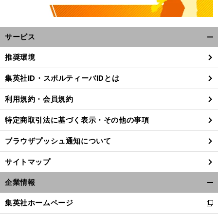
サービス
開
く/
推奨環境
閉
じ
集英社ID・スポルティーバIDとは
る
利用規約・会員規約
特定商取引法に基づく表示・その他の事項
ブラウザプッシュ通知について
サイトマップ
企業情報
開
く/
集英社ホームページ
新
閉
し
じ