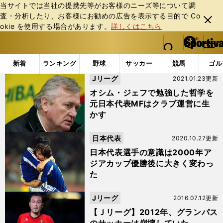
当サイトでは当社の提携先等がお客様のニーズ等について調
査・分析したり、お客様にお勧めの広告を表⽰する⽬的で Co
閉じ
okie を使⽤する場合があります。
詳しくはこちら
る
マイペ
web Sportiva (webスポルティーバ)
検索
メニュ
we
ー
「#望月重良」の最新ニュース・ 情報
b
ジ
新着
ランキング
野球
サッカー
競馬
ゴル
ス
Jリーグ
2021.01.23更新
ポ
ル
オシム・ジェフで勉強した哲学を
テ
元日本代表MFはクラブ運営に生
ィ
かす
ー
バ
日本代表
2020.10.27更新
日本代表選手の意識は2000年ア
ジアカップ優勝後に大きく変わっ
た
Jリーグ
2016.07.12更新
【Ｊリーグ】2012年、グランパス