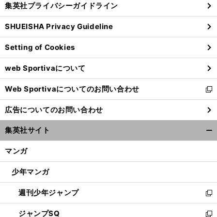
集英社プライバシーガイドライン
い
る
ウ
SHUEISHA Privacy Guideline
ィ
ン
Setting of Cookies
ド
ウ
web Sportivaについて
で
開
Web Sportivaについてのお問い合わせ
く
新
し
広告についてのお問い合わせ
い
ウ
集英社サイト
ィ
開
ン
く/
マンガ
ド
閉
ウ
じ
少年マンガ
で
る
開
週刊少年ジャンプ
く
新
し
ジャンプSQ
い
新