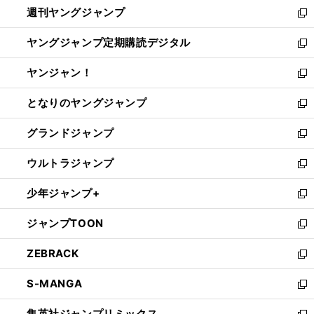
週刊ヤングジャンプ
く
で
ド
ィ
新
開
ウ
ン
し
ヤングジャンプ定期購読デジタル
く
で
ド
い
新
開
ウ
ウ
し
ヤンジャン！
く
で
ィ
い
新
開
ン
ウ
し
となりのヤングジャンプ
く
ド
ィ
い
新
ウ
ン
ウ
し
グランドジャンプ
で
ド
ィ
い
新
開
ウ
ン
ウ
し
ウルトラジャンプ
く
で
ド
ィ
い
新
開
ウ
ン
ウ
し
少年ジャンプ+
く
で
ド
ィ
い
新
開
ウ
ン
ウ
し
ジャンプTOON
く
で
ド
ィ
い
新
開
ウ
ン
ウ
し
ZEBRACK
く
で
ド
ィ
い
新
開
ウ
ン
ウ
し
S-MANGA
く
で
ド
ィ
い
新
開
ウ
ン
ウ
し
集英社ジャンプリミックス
く