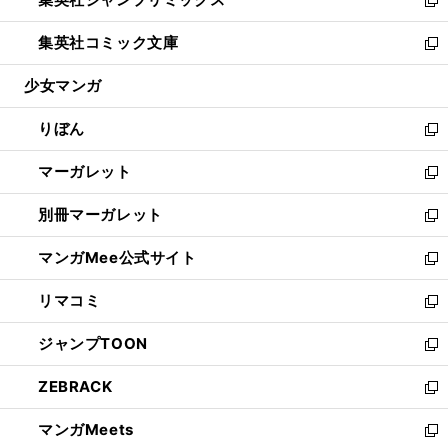
で
ド
ィ
い
新
開
ウ
ン
ウ
し
集英社コミック文庫
く
で
ド
ィ
い
新
開
ウ
ン
ウ
し
少女マンガ
く
で
ド
ィ
い
開
ウ
ン
ウ
りぼん
く
で
ド
ィ
新
開
ウ
ン
し
マーガレット
く
で
ド
い
新
開
ウ
ウ
し
別冊マーガレット
く
で
ィ
い
新
開
ン
ウ
し
マンガMee公式サイト
く
ド
ィ
い
新
ウ
ン
ウ
し
リマコミ
で
ド
ィ
い
新
開
ウ
ン
ウ
し
ジャンプTOON
く
で
ド
ィ
い
新
開
ウ
ン
ウ
し
ZEBRACK
く
で
ド
ィ
い
新
開
ウ
ン
ウ
し
マンガMeets
く
で
ド
ィ
い
新