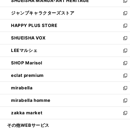
SHUEISHA MANGA-ART HERITAGE
く
で
い
新
開
ウ
し
ジャンプキャラクターズストア
く
ィ
い
新
ン
ウ
し
HAPPY PLUS STORE
ド
ィ
い
新
ウ
ン
ウ
し
SHUEISHA VOX
で
ド
ィ
い
新
開
ウ
ン
ウ
し
LEEマルシェ
く
で
ド
ィ
い
新
開
ウ
ン
ウ
し
SHOP Marisol
く
で
ド
ィ
い
新
開
ウ
ン
ウ
し
eclat premium
く
で
ド
ィ
い
新
開
ウ
ン
ウ
し
mirabella
く
で
ド
ィ
い
新
開
ウ
ン
ウ
し
mirabella homme
く
で
ド
ィ
い
新
開
ウ
ン
ウ
し
zakka market
く
で
ド
ィ
い
新
開
ウ
ン
ウ
し
その他WEBサービス
く
で
ド
ィ
い