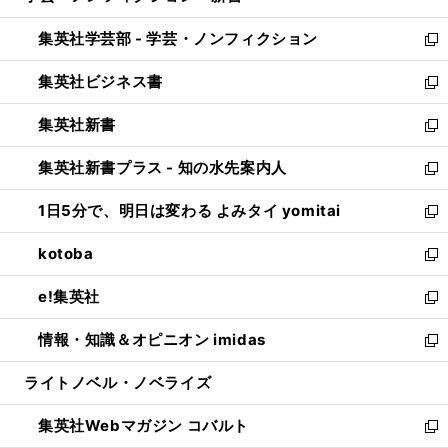
開
ウ
ン
ウ
集英社学芸部 - 学芸・ノンフィクション
く
で
ド
ィ
新
開
ウ
ン
し
集英社ビジネス書
く
で
ド
い
新
開
ウ
ウ
し
集英社新書
く
で
ィ
い
新
開
ン
ウ
し
集英社新書プラス - 知の水先案内人
く
ド
ィ
い
新
ウ
ン
ウ
し
1日5分で、明日は変わる よみタイ yomitai
で
ド
ィ
い
新
開
ウ
ン
ウ
し
kotoba
く
で
ド
ィ
い
新
開
ウ
ン
ウ
し
e!集英社
く
で
ド
ィ
い
新
開
ウ
ン
ウ
し
情報・知識＆オピニオン imidas
く
で
ド
ィ
い
新
開
ウ
ン
ウ
し
ライトノベル・ノベライズ
く
で
ド
ィ
い
開
ウ
ン
ウ
集英社Webマガジン コバルト
く
で
ド
ィ
新
開