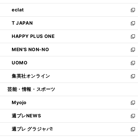
開
ウ
ン
ウ
し
eclat
く
で
ド
ィ
い
新
開
ウ
ン
ウ
し
T JAPAN
く
で
ド
ィ
い
新
開
ウ
ン
ウ
し
HAPPY PLUS ONE
く
で
ド
ィ
い
新
開
ウ
ン
ウ
し
MEN'S NON-NO
く
で
ド
ィ
い
新
開
ウ
ン
ウ
し
UOMO
く
で
ド
ィ
い
新
開
ウ
ン
ウ
し
集英社オンライン
く
で
ド
ィ
い
新
開
ウ
ン
ウ
し
芸能・情報・スポーツ
く
で
ド
ィ
い
開
ウ
ン
ウ
Myojo
く
で
ド
ィ
新
開
ウ
ン
し
週プレNEWS
く
で
ド
い
新
開
ウ
ウ
し
週プレ グラジャパ!
く
で
ィ
い
新
開
ン
ウ
し