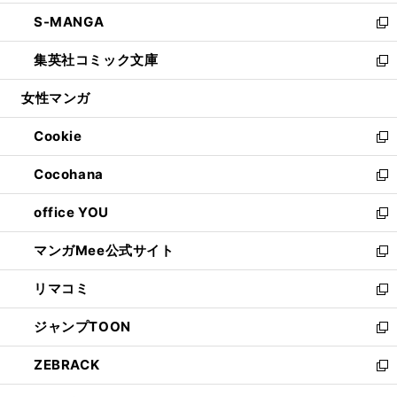
開
ウ
ン
ウ
し
S-MANGA
く
で
ド
ィ
い
新
開
ウ
ン
ウ
し
集英社コミック文庫
く
で
ド
ィ
い
新
開
ウ
ン
ウ
し
女性マンガ
く
で
ド
ィ
い
開
ウ
ン
ウ
Cookie
く
で
ド
ィ
新
開
ウ
ン
し
Cocohana
く
で
ド
い
新
開
ウ
ウ
し
office YOU
く
で
ィ
い
新
開
ン
ウ
し
マンガMee公式サイト
く
ド
ィ
い
新
ウ
ン
ウ
し
リマコミ
で
ド
ィ
い
新
開
ウ
ン
ウ
し
ジャンプTOON
く
で
ド
ィ
い
新
開
ウ
ン
ウ
し
ZEBRACK
く
で
ド
ィ
い
新
開
ウ
ン
ウ
し