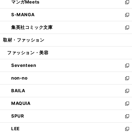
マンガMeets
く
で
ド
ィ
い
新
開
ウ
ン
ウ
し
S-MANGA
く
で
ド
ィ
い
新
開
ウ
ン
ウ
し
集英社コミック文庫
く
で
ド
ィ
い
新
開
ウ
ン
ウ
し
取材・ファッション
く
で
ド
ィ
い
開
ウ
ン
ウ
ファッション・美容
く
で
ド
ィ
開
ウ
ン
Seventeen
く
で
ド
新
開
ウ
し
non-no
く
で
い
新
開
ウ
し
BAILA
く
ィ
い
新
ン
ウ
し
MAQUIA
ド
ィ
い
新
ウ
ン
ウ
し
SPUR
で
ド
ィ
い
新
開
ウ
ン
ウ
し
LEE
く
で
ド
ィ
い
新