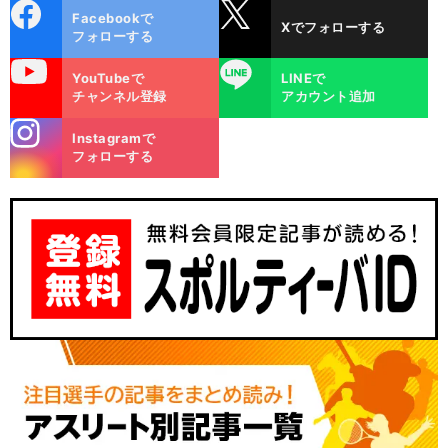
cebo
X
Facebookで
Xでフォローする
ok
フォローする
uTube
LINE
YouTubeで
LINEで
チャンネル登録
アカウント追加
stagra
Instagramで
m
フォローする