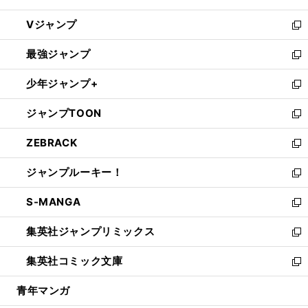
ウ
し
Vジャンプ
ィ
い
新
ン
ウ
し
最強ジャンプ
ド
ィ
い
新
ウ
ン
ウ
し
少年ジャンプ+
で
ド
ィ
い
新
開
ウ
ン
ウ
し
ジャンプTOON
く
で
ド
ィ
い
新
開
ウ
ン
ウ
し
ZEBRACK
く
で
ド
ィ
い
新
開
ウ
ン
ウ
し
ジャンプルーキー！
く
で
ド
ィ
い
新
開
ウ
ン
ウ
し
S-MANGA
く
で
ド
ィ
い
新
開
ウ
ン
ウ
し
集英社ジャンプリミックス
く
で
ド
ィ
い
新
開
ウ
ン
ウ
し
集英社コミック文庫
く
で
ド
ィ
い
新
開
ウ
ン
ウ
し
青年マンガ
く
で
ド
ィ
い
開
ウ
ン
ウ