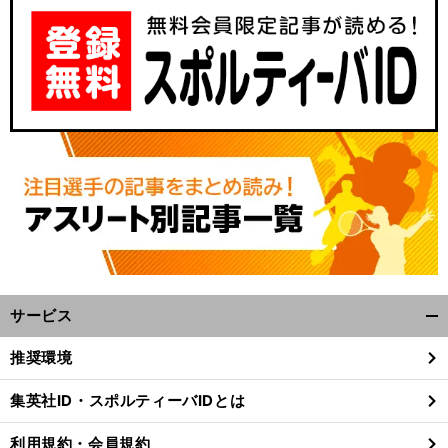
サービス
開
く/
推奨環境
閉
じ
集英社ID・スポルティーバIDとは
る
利用規約・会員規約