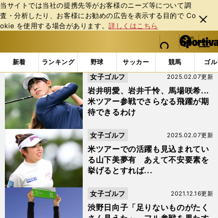
当サイトでは当社の提携先等がお客様のニーズ等について調
査・分析したり、お客様にお勧めの広告を表⽰する⽬的で Co
閉じ
okie を使⽤する場合があります。
詳しくはこちら
る
マイペ
web Sportiva (webスポルティーバ)
検索
メニュ
we
ー
「#最終予選会」の最新ニュース・ 情報
b
ジ
新着
ランキング
野球
サッカー
競馬
ゴル
ス
女子ゴルフ
2025.02.07更新
ポ
ル
岩井明愛、岩井千怜、馬場咲希...
テ
米ツアー参戦でさらなる飛躍が期
ィ
待できるわけ
ー
バ
女子ゴルフ
2025.02.07更新
米ツアーでの活躍も見込まれてい
る山下美夢有 あえて不安要素を
挙げるとすれば...
女子ゴルフ
2021.12.16更新
渋野日向子「足りないものがたく