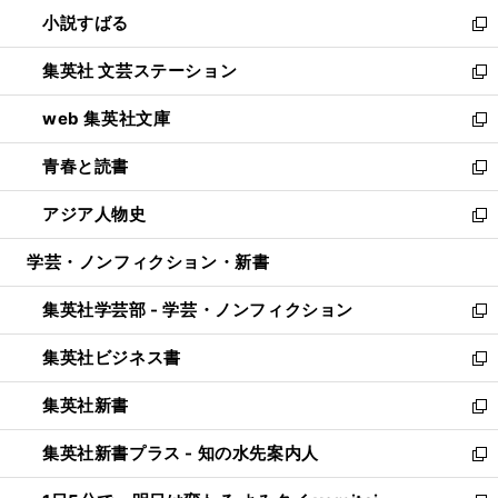
ウ
し
小説すばる
く
で
い
新
開
ウ
し
集英社 文芸ステーション
く
ィ
い
新
ン
ウ
し
web 集英社文庫
ド
ィ
い
新
ウ
ン
ウ
し
青春と読書
で
ド
ィ
い
新
開
ウ
ン
ウ
し
アジア人物史
く
で
ド
ィ
い
新
開
ウ
ン
ウ
し
学芸・ノンフィクション・新書
く
で
ド
ィ
い
開
ウ
ン
ウ
集英社学芸部 - 学芸・ノンフィクション
く
で
ド
ィ
新
開
ウ
ン
し
集英社ビジネス書
く
で
ド
い
新
開
ウ
ウ
し
集英社新書
く
で
ィ
い
新
開
ン
ウ
し
集英社新書プラス - 知の水先案内人
く
ド
ィ
い
新
ウ
ン
ウ
し