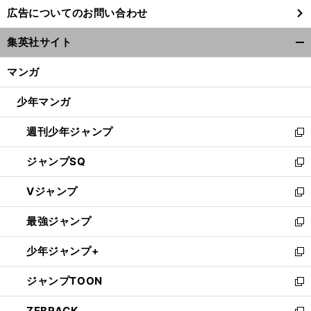
し
広告についてのお問い合わせ
い
ウ
集英社サイト
ィ
開
ン
く/
マンガ
ド
閉
ウ
じ
少年マンガ
で
る
開
週刊少年ジャンプ
く
新
し
ジャンプSQ
い
新
ウ
し
Vジャンプ
ィ
い
新
ン
ウ
し
最強ジャンプ
ド
ィ
い
新
ウ
ン
ウ
し
少年ジャンプ+
で
ド
ィ
い
新
開
ウ
ン
ウ
し
ジャンプTOON
く
で
ド
ィ
い
新
開
ウ
ン
ウ
し
ZEBRACK
く