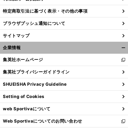
特定商取引法に基づく表示・その他の事項
ブラウザプッシュ通知について
サイトマップ
企業情報
開
く/
集英社ホームページ
新
閉
し
じ
集英社プライバシーガイドライン
い
る
ウ
SHUEISHA Privacy Guideline
ィ
ン
Setting of Cookies
ド
ウ
web Sportivaについて
で
開
Web Sportivaについてのお問い合わせ
く
新