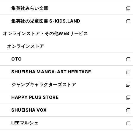
開
ウ
ン
ウ
集英社みらい文庫
く
で
ド
ィ
新
開
ウ
ン
し
集英社の児童図書 S-KIDS.LAND
く
で
ド
い
新
開
ウ
ウ
し
オンラインストア・
その他WEBサービス
く
で
ィ
い
開
ン
ウ
オンラインストア
く
ド
ィ
ウ
ン
OTO
で
ド
新
開
ウ
し
SHUEISHA MANGA-ART HERITAGE
く
で
い
新
開
ウ
し
ジャンプキャラクターズストア
く
ィ
い
新
ン
ウ
し
HAPPY PLUS STORE
ド
ィ
い
新
ウ
ン
ウ
し
SHUEISHA VOX
で
ド
ィ
い
新
開
ウ
ン
ウ
し
LEEマルシェ
く
で
ド
ィ
い
新
開
ウ
ン
ウ
し