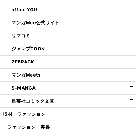
開
ウ
ウ
し
office YOU
く
で
ィ
い
新
開
ン
ウ
し
マンガMee公式サイト
く
ド
ィ
い
新
ウ
ン
ウ
し
リマコミ
で
ド
ィ
い
新
開
ウ
ン
ウ
し
ジャンプTOON
く
で
ド
ィ
い
新
開
ウ
ン
ウ
し
ZEBRACK
く
で
ド
ィ
い
新
開
ウ
ン
ウ
し
マンガMeets
く
で
ド
ィ
い
新
開
ウ
ン
ウ
し
S-MANGA
く
で
ド
ィ
い
新
開
ウ
ン
ウ
し
集英社コミック文庫
く
で
ド
ィ
い
新
開
ウ
ン
ウ
し
取材・ファッション
く
で
ド
ィ
い
開
ウ
ン
ウ
ファッション・美容
く
で
ド
ィ
開
ウ
ン