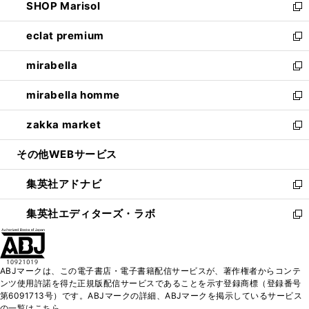
SHOP Marisol
く
で
ド
ィ
い
新
開
ウ
ン
ウ
し
eclat premium
く
で
ド
ィ
い
新
開
ウ
ン
ウ
し
mirabella
く
で
ド
ィ
い
新
開
ウ
ン
ウ
し
mirabella homme
く
で
ド
ィ
い
新
開
ウ
ン
ウ
し
zakka market
く
で
ド
ィ
い
新
開
ウ
ン
ウ
し
その他WEBサービス
く
で
ド
ィ
い
開
ウ
ン
ウ
集英社アドナビ
く
で
ド
ィ
新
開
ウ
ン
し
集英社エディターズ・ラボ
く
で
ド
い
新
開
ウ
ウ
し
く
で
ィ
い
開
ン
ウ
ABJマークは、この電子書店・電子書籍配信サービスが、著作権者からコンテ
く
ド
ィ
ンツ使用許諾を得た正規版配信サービスであることを示す登録商標（登録番号
ウ
ン
第6091713号）です。ABJマークの詳細、ABJマークを掲示しているサービス
で
ド
の一覧はこちら。