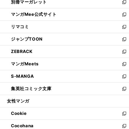
別冊マーガレット
く
で
ィ
い
新
開
ン
ウ
し
マンガMee公式サイト
く
ド
ィ
い
新
ウ
ン
ウ
し
リマコミ
で
ド
ィ
い
新
開
ウ
ン
ウ
し
ジャンプTOON
く
で
ド
ィ
い
新
開
ウ
ン
ウ
し
ZEBRACK
く
で
ド
ィ
い
新
開
ウ
ン
ウ
し
マンガMeets
く
で
ド
ィ
い
新
開
ウ
ン
ウ
し
S-MANGA
く
で
ド
ィ
い
新
開
ウ
ン
ウ
し
集英社コミック文庫
く
で
ド
ィ
い
新
開
ウ
ン
ウ
し
女性マンガ
く
で
ド
ィ
い
開
ウ
ン
ウ
Cookie
く
で
ド
ィ
新
開
ウ
ン
し
Cocohana
く
で
ド
い
新