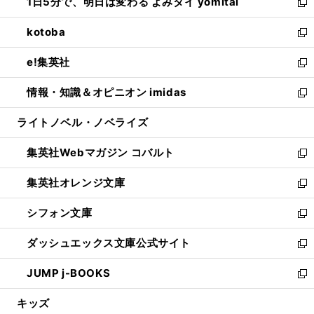
1日5分で、明日は変わる よみタイ yomitai
で
ド
ィ
い
新
開
ウ
ン
ウ
し
kotoba
く
で
ド
ィ
い
新
開
ウ
ン
ウ
し
e!集英社
く
で
ド
ィ
い
新
開
ウ
ン
ウ
し
情報・知識＆オピニオン imidas
く
で
ド
ィ
い
新
開
ウ
ン
ウ
し
ライトノベル・ノベライズ
く
で
ド
ィ
い
開
ウ
ン
ウ
集英社Webマガジン コバルト
く
で
ド
ィ
新
開
ウ
ン
し
集英社オレンジ文庫
く
で
ド
い
新
開
ウ
ウ
し
シフォン文庫
く
で
ィ
い
新
開
ン
ウ
し
ダッシュエックス文庫公式サイト
く
ド
ィ
い
新
ウ
ン
ウ
し
JUMP j-BOOKS
で
ド
ィ
い
新
開
ウ
ン
ウ
し
キッズ
く
で
ド
ィ
い