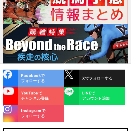
cebo
X
Facebookで
Xでフォローする
ok
フォローする
uTube
LINE
YouTubeで
LINEで
チャンネル登録
アカウント追加
stagra
Instagramで
m
フォローする