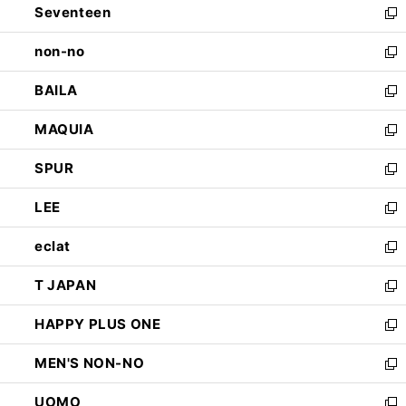
Seventeen
く
で
ド
新
開
ウ
し
non-no
く
で
い
新
開
ウ
し
BAILA
く
ィ
い
新
ン
ウ
し
MAQUIA
ド
ィ
い
新
ウ
ン
ウ
し
SPUR
で
ド
ィ
い
新
開
ウ
ン
ウ
し
LEE
く
で
ド
ィ
い
新
開
ウ
ン
ウ
し
eclat
く
で
ド
ィ
い
新
開
ウ
ン
ウ
し
T JAPAN
く
で
ド
ィ
い
新
開
ウ
ン
ウ
し
HAPPY PLUS ONE
く
で
ド
ィ
い
新
開
ウ
ン
ウ
し
MEN'S NON-NO
く
で
ド
ィ
い
新
開
ウ
ン
ウ
し
UOMO
く
で
ド
ィ
い