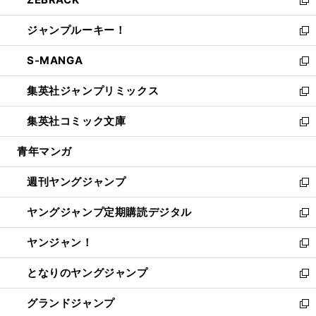
で
ド
ィ
い
新
開
ウ
ン
ウ
し
ジャンプルーキー！
く
で
ド
ィ
い
新
開
ウ
ン
ウ
し
S-MANGA
く
で
ド
ィ
い
新
開
ウ
ン
ウ
し
集英社ジャンプリミックス
く
で
ド
ィ
い
新
開
ウ
ン
ウ
し
集英社コミック文庫
く
で
ド
ィ
い
新
開
ウ
ン
ウ
し
青年マンガ
く
で
ド
ィ
い
開
ウ
ン
ウ
週刊ヤングジャンプ
く
で
ド
ィ
新
開
ウ
ン
し
ヤングジャンプ定期購読デジタル
く
で
ド
い
新
開
ウ
ウ
し
ヤンジャン！
く
で
ィ
い
新
開
ン
ウ
し
となりのヤングジャンプ
く
ド
ィ
い
新
ウ
ン
ウ
し
グランドジャンプ
で
ド
ィ
い
新