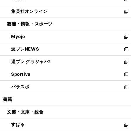
新
開
ウ
ン
ウ
し
集英社オンライン
く
で
ド
ィ
い
新
開
ウ
ン
ウ
し
芸能・情報・スポーツ
く
で
ド
ィ
い
開
ウ
ン
ウ
Myojo
く
で
ド
ィ
新
開
ウ
ン
し
週プレNEWS
く
で
ド
い
新
開
ウ
ウ
し
週プレ グラジャパ!
く
で
ィ
い
新
開
ン
ウ
し
Sportiva
く
ド
ィ
い
新
ウ
ン
ウ
し
パラスポ
で
ド
ィ
い
新
開
ウ
ン
ウ
し
書籍
く
で
ド
ィ
い
開
ウ
ン
ウ
文芸・文庫・総合
く
で
ド
ィ
開
ウ
ン
すばる
く
で
ド
新
開