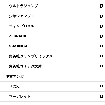
開
ウ
ン
ウ
し
ウルトラジャンプ
く
で
ド
ィ
い
新
開
ウ
ン
ウ
し
少年ジャンプ+
く
で
ド
ィ
い
新
開
ウ
ン
ウ
し
ジャンプTOON
く
で
ド
ィ
い
新
開
ウ
ン
ウ
し
ZEBRACK
く
で
ド
ィ
い
新
開
ウ
ン
ウ
し
S-MANGA
く
で
ド
ィ
い
新
開
ウ
ン
ウ
し
集英社ジャンプリミックス
く
で
ド
ィ
い
新
開
ウ
ン
ウ
し
集英社コミック文庫
く
で
ド
ィ
い
新
開
ウ
ン
ウ
し
少女マンガ
く
で
ド
ィ
い
開
ウ
ン
ウ
りぼん
く
で
ド
ィ
新
開
ウ
ン
し
マーガレット
く
で
ド
い
新
開
ウ
ウ
し