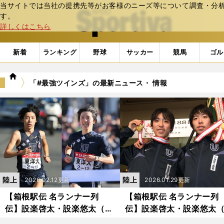
当サイトでは当社の提携先等がお客様のニーズ等について調査・分析し
web Sportiva (webスポルティーバ)
す。
詳しくはこちら
新着
ランキング
野球
サッカー
競馬
ゴル
we
「#最強ツインズ」の最新ニュース・ 情報
b
ス
ポ
ル
テ
ィ
ー
バ
陸上
陸上
2026.02.12更新
2026.01.29更新
【箱根駅伝 名ランナー列
【箱根駅伝 名ランナー列
伝】設楽啓太・設楽悠太（東
伝】設楽啓太・設楽悠太
洋大学）〜後編〜兄弟で主
洋大学）〜前編〜鉄紺の