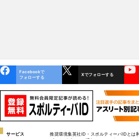
将・副将を務めた最終学年は
強ツインズ」は１年時に
日本初の「10000ｍ27分台
リレーを実現し２年時は
兄弟」となり箱根駅伝の王座
Vに輝く
を奪還
ebo
X
YouTube
Facebookで
Xでフォローする
ok
フォローする
サービス
推奨環境
集英社ID・スポルティーバIDとは