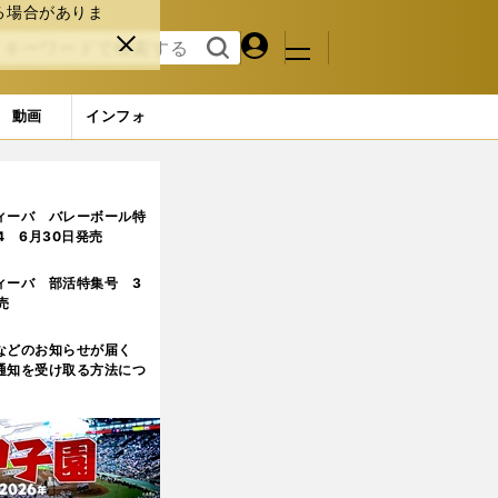
る場合がありま
マイペ
閉じ
検索
メニュ
ー
る
す
ジ
る
動画
インフォ
ィーバ バレーボール特
.4 6月30日発売
ィーバ 部活特集号 3
売
などのお知らせが届く
通知を受け取る方法につ