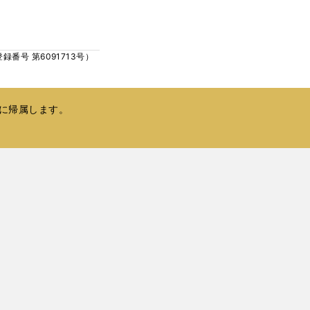
ウ
い
で
ウ
開
ィ
く
号 第6091713号）
ン
ド
ウ
で
に帰属します。
開
く