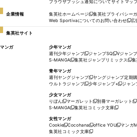
ブラウザプッシュ通知について
サイトマッ
企業情報
集英社ホームページ
集英社プライバシー
新
Web Sportivaについてのお問い合わせ
広
し
新
い
し
集英社サイト
ウ
い
ィ
ウ
マンガ
少年マンガ
ン
ィ
週刊少年ジャンプ
ジャンプSQ
Vジャン
ド
ン
新
新
S-MANGA
集英社ジャンプリミックス
集
ウ
ド
新
し
し
新
で
ウ
し
い
い
し
青年マンガ
開
で
い
ウ
ウ
い
週刊ヤングジャンプ
ヤングジャンプ定期
新
く
開
ウ
ィ
ィ
ウ
ウルトラジャンプ
少年ジャンプ+
ジャン
新
し
新
く
ィ
ン
ン
ィ
し
い
し
ン
ド
ド
ン
少女マンガ
い
ウ
い
ド
ウ
ウ
ド
りぼん
マーガレット
別冊マーガレット
新
新
新
ウ
ィ
ウ
ウ
で
で
ウ
S-MANGA
集英社コミック文庫
し
新
し
新
ィ
ン
ィ
で
開
開
で
い
し
い
し
ン
ド
ン
女性マンガ
開
く
く
開
ウ
い
ウ
い
ド
ウ
ド
Cookie
Cocohana
office YOU
マンガM
く
く
新
新
新
ィ
ウ
ィ
ウ
ウ
で
ウ
集英社コミック文庫
し
新
し
し
ン
ィ
ン
ィ
で
開
で