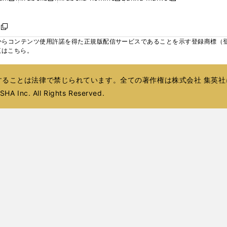
ィ
ウ
ウ
ウ
く
く
く
く
い
し
し
い
し
し
い
ン
で
で
で
ウ
い
い
ウ
い
い
ウ
ド
ボ
開
開
開
新
ィ
ウ
ウ
ィ
ウ
ウ
ィ
ウ
く
く
く
し
らコンテンツ使用許諾を得た正規版配信サービスであることを示す登録商標（登録番
ン
ィ
ィ
ン
ィ
ィ
ン
で
い
覧はこちら。
ド
ン
ン
ド
ン
ン
ド
開
ウ
ウ
ド
ド
ウ
ド
ド
ウ
く
ィ
で
ウ
ウ
で
ウ
ウ
で
ることは法律で禁じられています。全ての著作権は株式会社 集英社
ン
開
で
で
開
で
で
開
ド
HA Inc. All Rights Reserved.
く
開
開
く
開
開
く
ウ
く
く
く
く
で
開
く