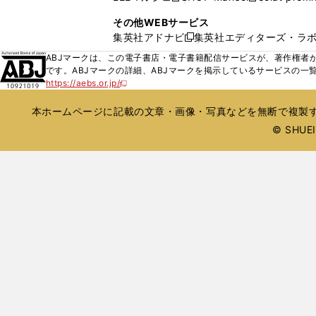
ィ
ウ
い
し
し
ン
その他WEBサービス
で
ウ
い
い
ド
集英社アドナビ
集英社エディターズ・ラ
開
新
ィ
ウ
ウ
ウ
く
し
ABJマークは、この電子書店・電子書籍配信サービスが、著作権者か
ン
ィ
ィ
で
い
です。ABJマークの詳細、ABJマークを掲示しているサービスの一
ド
ン
ン
開
https://aebs.or.jp/
ウ
新
ウ
ド
ド
く
し
ィ
で
ウ
ウ
い
本ホームページに記載の文章・画像・写真などを無断で複製す
ン
開
で
で
ウ
ド
© SHUEIS
ィ
く
開
開
ン
ウ
く
く
ド
で
ウ
開
で
開
く
く