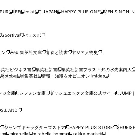
い
い
い
い
ド
ド
ド
ド
ド
開
く
開
く
開
く
開
ウ
ウ
ウ
ウ
ウ
ウ
ウ
ウ
ウ
PUR
LEE
eclat
T JAPAN
HAPPY PLUS ONE
MEN'S NON-
く
く
く
く
新
新
新
新
新
ィ
ィ
ィ
ィ
で
で
で
で
で
し
し
し
し
し
ン
ン
ン
ン
開
開
開
開
開
い
い
い
い
い
ド
ド
ド
ド
く
く
く
く
く
ウ
ウ
ウ
ウ
ウ
ウ
ウ
ウ
ウ
Sportiva
パラスポ
新
新
ィ
ィ
ィ
ィ
ィ
で
で
で
で
し
し
し
ン
ン
ン
ン
ン
開
開
開
開
い
い
い
ド
ド
ド
ド
ド
ョン
web 集英社文庫
青春と読書
アジア人物史
く
く
く
く
新
新
新
新
ウ
ウ
ウ
ウ
ウ
ウ
ウ
ウ
し
し
し
し
ィ
ィ
ィ
で
で
で
で
で
い
い
い
い
ン
ン
ン
集英社ビジネス書
集英社新書
集英社新書プラス - 知の水先案内人
開
開
開
開
開
新
新
新
ウ
ウ
ウ
ウ
ド
ド
ド
kotoba
e!集英社
情報・知識＆オピニオン imidas
く
く
く
く
く
新
し
新
し
新
ィ
ィ
ィ
ィ
ウ
ウ
ウ
し
し
い
し
い
し
ン
ン
ン
ン
で
で
で
い
い
ウ
い
ウ
い
ド
ド
ド
ド
ンジ文庫
シフォン文庫
ダッシュエックス文庫公式サイト
JUMP 
開
開
開
新
新
新
ウ
ウ
ィ
ウ
ィ
ウ
ウ
ウ
ウ
ウ
く
く
く
し
し
し
ィ
ィ
ン
ィ
ン
ィ
で
で
で
で
い
い
い
ン
ン
ド
ン
ド
ン
S.LAND
開
開
開
開
新
ウ
ウ
ウ
ド
ド
ウ
ド
ウ
ド
く
く
く
く
し
ィ
ィ
ィ
ウ
ウ
で
ウ
で
ウ
い
ン
ン
ン
ジャンプキャラクターズストア
HAPPY PLUS STORE
SHUEIS
で
で
開
で
開
で
新
新
新
ウ
ド
ド
ド
ium
mirabella
mirabella homme
zakka market
開
開
く
開
く
開
し
新
新
新
し
新
し