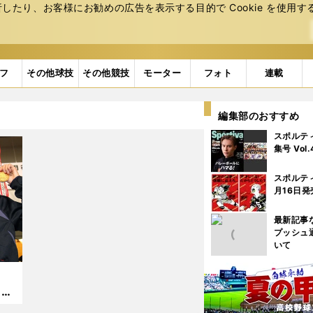
たり、お客様にお勧めの広告を表⽰する⽬的で Cookie を使⽤す
フ
その他球技
その他競技
モーター
フォト
連載
編集部のおすすめ
スポルテ
集号 Vol
スポルテ
月16日発
最新記事
プッシュ
いて
（東
「最