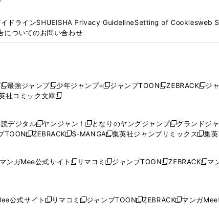
プ
ガイドライン
SHUEISHA Privacy Guideline
Setting of Cookies
web 
告についてのお問い合わせ
プ
最強ジャンプ
少年ジャンプ+
ジャンプTOON
ZEBRACK
ジ
新
新
新
新
新
英社コミック文庫
し
新
し
し
し
し
い
い
し
い
い
い
ウ
ウ
い
ウ
ウ
ウ
購読デジタル
ヤンジャン！
となりのヤングジャンプ
グランドジ
新
新
新
ィ
ィ
ウ
ィ
ィ
ィ
プTOON
ZEBRACK
S-MANGA
集英社ジャンプリミックス
集英
新
し
新
し
新
し
新
ン
ン
ィ
ン
ン
ン
し
い
し
い
し
い
し
ド
ド
ン
ド
ド
ド
い
ウ
い
ウ
い
ウ
い
ウ
ウ
ド
ウ
ウ
ウ
マンガMee公式サイト
リマコミ
ジャンプTOON
ZEBRACK
マン
新
新
新
新
ウ
ィ
ウ
ィ
ウ
ィ
ウ
で
で
ウ
で
で
で
し
し
し
し
し
ィ
ン
ィ
ン
ィ
ン
ィ
開
開
で
開
開
開
い
い
い
い
い
ン
ド
ン
ド
ン
ド
ン
く
く
開
く
く
く
ウ
ウ
ウ
ウ
ウ
ド
ウ
ド
ウ
ド
ウ
ド
ee公式サイト
リマコミ
ジャンプTOON
ZEBRACK
マンガMeet
く
新
新
新
新
ィ
ィ
ィ
ィ
ィ
ウ
で
ウ
で
ウ
で
ウ
し
し
し
し
ン
ン
ン
ン
ン
で
開
で
開
で
開
で