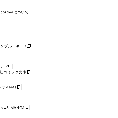
Sportivaについて
ャンプルーキー！
新
し
い
ウ
ャンプ
新
ィ
社コミック文庫
し
新
ン
い
し
ド
ウ
い
ウ
ガMeets
新
ィ
ウ
で
し
ン
ィ
開
い
ド
ン
く
ウ
ウ
ド
s
S-MANGA
新
新
ィ
で
ウ
し
し
ン
開
で