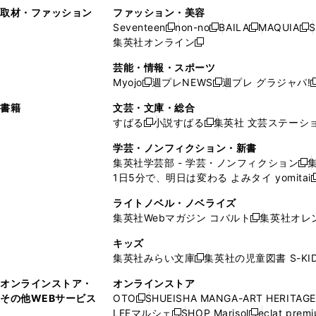
い
し
い
い
ド
ン
ド
ン
取材・ファッション
ファッション・美容
開
く
開
ウ
い
ウ
ウ
ウ
ド
ウ
ド
Seventeen
non-no
BAILA
MAQUIA
S
く
く
新
新
新
新
ィ
ウ
ィ
ィ
で
ウ
で
ウ
集英社オンライン
し
新
し
し
し
ン
ィ
ン
ン
開
で
開
で
い
し
い
い
い
ド
ン
ド
ド
芸能・情報・スポーツ
く
開
く
開
ウ
い
ウ
ウ
ウ
ウ
ド
ウ
ウ
Myojo
週プレNEWS
週プレ グラジャパ!
く
く
新
新
新
ィ
ウ
ィ
ィ
ィ
で
ウ
で
で
し
し
ン
ィ
ン
ン
ン
書籍
文芸・文庫・総合
開
で
開
開
い
い
ド
ン
ド
ド
ド
すばる
小説すばる
集英社 文芸ステーシ
く
開
く
く
新
新
ウ
ウ
ウ
ド
ウ
ウ
ウ
く
し
し
ィ
ィ
学芸・ノンフィクション・新書
で
ウ
で
で
で
い
い
ン
ン
集英社学芸部 - 学芸・ノンフィクション
開
で
開
開
開
新
ウ
ウ
ド
ド
1日5分で、明日は変わる よみタイ yomitai
く
開
く
く
く
し
新
ィ
ィ
ウ
ウ
く
い
ン
ン
ライトノベル・ノベライズ
で
で
ウ
ド
ド
集英社Webマガジン コバルト
集英社オレ
開
開
新
ィ
ウ
ウ
く
く
し
ン
キッズ
で
で
い
ド
集英社みらい文庫
集英社の児童図書 S-KID
開
開
新
ウ
ウ
く
く
し
ィ
オンラインストア・
オンラインストア
で
い
ン
その他WEBサービス
OTO
SHUEISHA MANGA-ART HERITAGE
開
新
ウ
ド
LEEマルシェ
SHOP Marisol
eclat prem
く
し
新
新