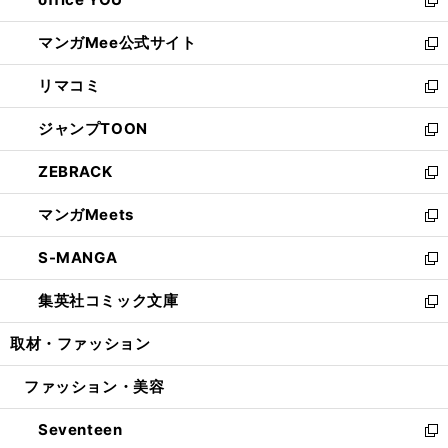
で
ィ
い
新
開
ン
ウ
し
マンガMee公式サイト
く
ド
ィ
い
新
ウ
ン
ウ
し
リマコミ
で
ド
ィ
い
新
開
ウ
ン
ウ
し
ジャンプTOON
く
で
ド
ィ
い
新
開
ウ
ン
ウ
し
ZEBRACK
く
で
ド
ィ
い
新
開
ウ
ン
ウ
し
マンガMeets
く
で
ド
ィ
い
新
開
ウ
ン
ウ
し
S-MANGA
く
で
ド
ィ
い
新
開
ウ
ン
ウ
し
集英社コミック文庫
く
で
ド
ィ
い
新
開
ウ
ン
ウ
し
取材・ファッション
く
で
ド
ィ
い
開
ウ
ン
ウ
ファッション・美容
く
で
ド
ィ
開
ウ
ン
Seventeen
く
で
ド
新