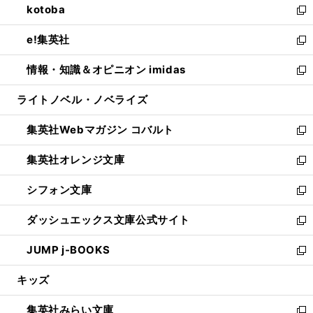
kotoba
く
で
ド
ィ
い
新
開
ウ
ン
ウ
し
e!集英社
く
で
ド
ィ
い
新
開
ウ
ン
ウ
し
情報・知識＆オピニオン imidas
く
で
ド
ィ
い
新
開
ウ
ン
ウ
し
ライトノベル・ノベライズ
く
で
ド
ィ
い
開
ウ
ン
ウ
集英社Webマガジン コバルト
く
で
ド
ィ
新
開
ウ
ン
し
集英社オレンジ文庫
く
で
ド
い
新
開
ウ
ウ
し
シフォン文庫
く
で
ィ
い
新
開
ン
ウ
し
ダッシュエックス文庫公式サイト
く
ド
ィ
い
新
ウ
ン
ウ
し
JUMP j-BOOKS
で
ド
ィ
い
新
開
ウ
ン
ウ
し
キッズ
く
で
ド
ィ
い
開
ウ
ン
ウ
集英社みらい文庫
く
で
ド
ィ