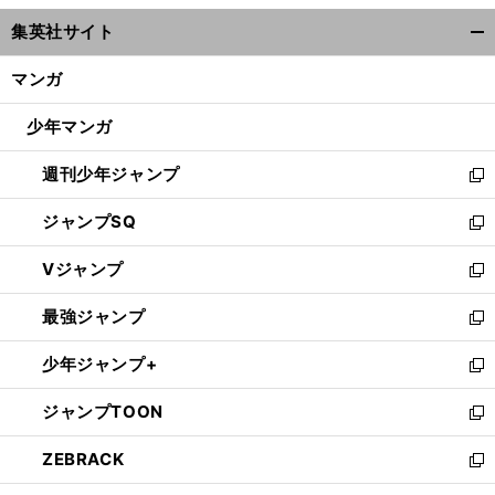
ウ
集英社サイト
ィ
開
ン
く/
マンガ
ド
閉
ウ
じ
少年マンガ
で
る
開
週刊少年ジャンプ
く
新
し
ジャンプSQ
い
新
ウ
し
Vジャンプ
ィ
い
新
ン
ウ
し
最強ジャンプ
ド
ィ
い
新
ウ
ン
ウ
し
少年ジャンプ+
で
ド
ィ
い
新
開
ウ
ン
ウ
し
ジャンプTOON
く
で
ド
ィ
い
新
開
ウ
ン
ウ
し
ZEBRACK
く
で
ド
ィ
い
新
開
ウ
ン
ウ
し