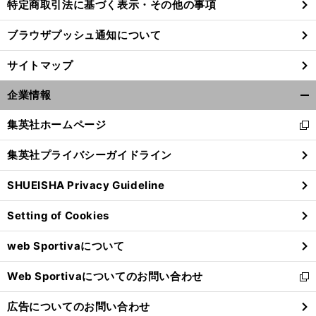
特定商取引法に基づく表示・その他の事項
ブラウザプッシュ通知について
サイトマップ
企業情報
開
く/
集英社ホームページ
新
閉
し
じ
集英社プライバシーガイドライン
い
る
ウ
SHUEISHA Privacy Guideline
ィ
ン
Setting of Cookies
ド
ウ
web Sportivaについて
で
開
Web Sportivaについてのお問い合わせ
く
新
し
広告についてのお問い合わせ
い