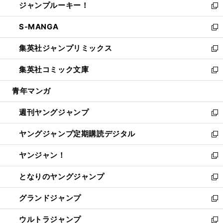
ジャンプルーキー！
く
で
ド
ィ
い
新
開
ウ
ン
ウ
し
S-MANGA
く
で
ド
ィ
い
新
開
ウ
ン
ウ
し
集英社ジャンプリミックス
く
で
ド
ィ
い
新
開
ウ
ン
ウ
し
集英社コミック文庫
く
で
ド
ィ
い
新
開
ウ
ン
ウ
し
青年マンガ
く
で
ド
ィ
い
開
ウ
ン
ウ
週刊ヤングジャンプ
く
で
ド
ィ
新
開
ウ
ン
し
ヤングジャンプ定期購読デジタル
く
で
ド
い
新
開
ウ
ウ
し
ヤンジャン！
く
で
ィ
い
新
開
ン
ウ
し
となりのヤングジャンプ
く
ド
ィ
い
新
ウ
ン
ウ
し
グランドジャンプ
で
ド
ィ
い
新
開
ウ
ン
ウ
し
ウルトラジャンプ
く
で
ド
ィ
い
新