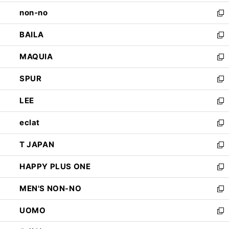
開
ウ
し
non-no
く
で
い
新
開
ウ
し
BAILA
く
ィ
い
新
ン
ウ
し
MAQUIA
ド
ィ
い
新
ウ
ン
ウ
し
SPUR
で
ド
ィ
い
新
開
ウ
ン
ウ
し
LEE
く
で
ド
ィ
い
新
開
ウ
ン
ウ
し
eclat
く
で
ド
ィ
い
新
開
ウ
ン
ウ
し
T JAPAN
く
で
ド
ィ
い
新
開
ウ
ン
ウ
し
HAPPY PLUS ONE
く
で
ド
ィ
い
新
開
ウ
ン
ウ
し
MEN'S NON-NO
く
で
ド
ィ
い
新
開
ウ
ン
ウ
し
UOMO
く
で
ド
ィ
い
新
開
ウ
ン
ウ
し