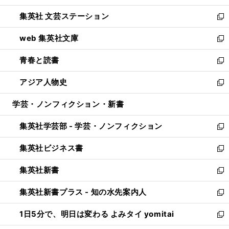
開
ウ
し
集英社 文芸ステーション
く
ィ
い
新
ン
ウ
し
web 集英社文庫
ド
ィ
い
新
ウ
ン
ウ
し
青春と読書
で
ド
ィ
い
新
開
ウ
ン
ウ
し
アジア人物史
く
で
ド
ィ
い
新
開
ウ
ン
ウ
し
学芸・ノンフィクション・新書
く
で
ド
ィ
い
開
ウ
ン
ウ
集英社学芸部 - 学芸・ノンフィクション
く
で
ド
ィ
新
開
ウ
ン
し
集英社ビジネス書
く
で
ド
い
新
開
ウ
ウ
し
集英社新書
く
で
ィ
い
新
開
ン
ウ
し
集英社新書プラス - 知の水先案内人
く
ド
ィ
い
新
ウ
ン
ウ
し
1日5分で、明日は変わる よみタイ yomitai
で
ド
ィ
い
新
開
ウ
ン
ウ
し