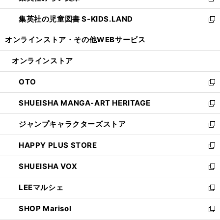
新
開
ウ
ン
し
集英社の児童図書 S-KIDS.LAND
く
で
ド
い
新
開
ウ
ウ
し
オンラインストア・
その他WEBサービス
く
で
ィ
い
開
ン
ウ
オンラインストア
く
ド
ィ
ウ
ン
OTO
で
ド
新
開
ウ
し
SHUEISHA MANGA-ART HERITAGE
く
で
い
新
開
ウ
し
ジャンプキャラクターズストア
く
ィ
い
新
ン
ウ
し
HAPPY PLUS STORE
ド
ィ
い
新
ウ
ン
ウ
し
SHUEISHA VOX
で
ド
ィ
い
新
開
ウ
ン
ウ
し
LEEマルシェ
く
で
ド
ィ
い
新
開
ウ
ン
ウ
し
SHOP Marisol
く
で
ド
ィ
い
新
開
ウ