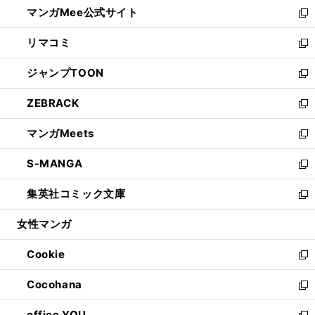
し
マンガMee公式サイト
く
ド
ィ
い
新
ウ
ン
ウ
し
リマコミ
で
ド
ィ
い
新
開
ウ
ン
ウ
し
ジャンプTOON
く
で
ド
ィ
い
新
開
ウ
ン
ウ
し
ZEBRACK
く
で
ド
ィ
い
新
開
ウ
ン
ウ
し
マンガMeets
く
で
ド
ィ
い
新
開
ウ
ン
ウ
し
S-MANGA
く
で
ド
ィ
い
新
開
ウ
ン
ウ
し
集英社コミック文庫
く
で
ド
ィ
い
新
開
ウ
ン
ウ
し
女性マンガ
く
で
ド
ィ
い
開
ウ
ン
ウ
Cookie
く
で
ド
ィ
新
開
ウ
ン
し
Cocohana
く
で
ド
い
新
開
ウ
ウ
し
office YOU
く