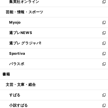
集英社オンライン
く
で
ド
ィ
い
新
開
ウ
ン
ウ
し
芸能・情報・スポーツ
く
で
ド
ィ
い
開
ウ
ン
ウ
Myojo
く
で
ド
ィ
新
開
ウ
ン
し
週プレNEWS
く
で
ド
い
新
開
ウ
ウ
し
週プレ グラジャパ!
く
で
ィ
い
新
開
ン
ウ
し
Sportiva
く
ド
ィ
い
新
ウ
ン
ウ
し
パラスポ
で
ド
ィ
い
新
開
ウ
ン
ウ
し
書籍
く
で
ド
ィ
い
開
ウ
ン
ウ
文芸・文庫・総合
く
で
ド
ィ
開
ウ
ン
すばる
く
で
ド
新
開
ウ
し
小説すばる
く
で
い
新