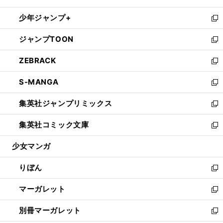
開
ウ
ン
ウ
し
少年ジャンプ+
く
で
ド
ィ
い
新
開
ウ
ン
ウ
し
ジャンプTOON
く
で
ド
ィ
い
新
開
ウ
ン
ウ
し
ZEBRACK
く
で
ド
ィ
い
新
開
ウ
ン
ウ
し
S-MANGA
く
で
ド
ィ
い
新
開
ウ
ン
ウ
し
集英社ジャンプリミックス
く
で
ド
ィ
い
新
開
ウ
ン
ウ
し
集英社コミック文庫
く
で
ド
ィ
い
新
開
ウ
ン
ウ
し
少女マンガ
く
で
ド
ィ
い
開
ウ
ン
ウ
りぼん
く
で
ド
ィ
新
開
ウ
ン
し
マーガレット
く
で
ド
い
新
開
ウ
ウ
し
別冊マーガレット
く
で
ィ
い
新
開
ン
ウ