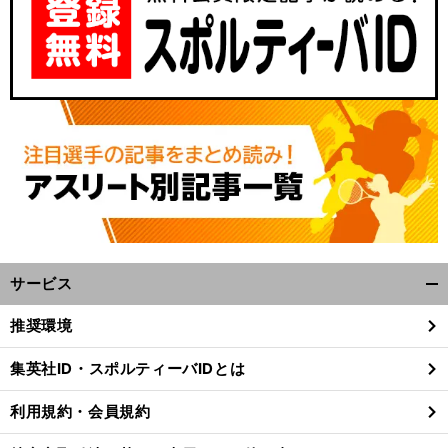
サービス
開
く/
推奨環境
閉
じ
集英社ID・スポルティーバIDとは
る
利用規約・会員規約