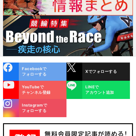
cebo
X
Facebookで
Xでフォローする
ok
フォローする
uTube
LINE
YouTubeで
LINEで
チャンネル登録
アカウント追加
stagra
Instagramで
m
フォローする