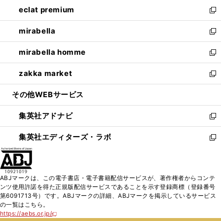
ン
ウ
し
eclat premium
く
で
ド
ィ
い
新
開
ウ
ン
ウ
し
mirabella
く
で
ド
ィ
い
新
開
ウ
ン
ウ
し
mirabella homme
く
で
ド
ィ
い
新
開
ウ
ン
ウ
し
zakka market
く
で
ド
ィ
い
新
開
ウ
ン
ウ
し
その他WEBサービス
く
で
ド
ィ
い
開
ウ
ン
ウ
集英社アドナビ
く
で
ド
ィ
新
開
ウ
ン
し
集英社エディターズ・ラボ
く
で
ド
い
新
開
ウ
ウ
し
く
で
ィ
い
開
ン
ウ
ABJマークは、この電子書店・電子書籍配信サービスが、著作権者からコンテ
く
ド
ィ
ンツ使用許諾を得た正規版配信サービスであることを示す登録商標（登録番号
ウ
ン
第6091713号）です。ABJマークの詳細、ABJマークを掲示しているサービス
で
ド
の一覧はこちら。
開
ウ
https://aebs.or.jp/
新