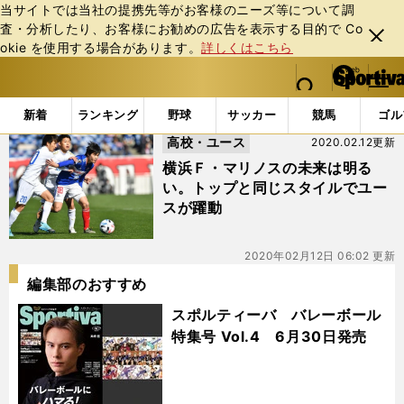
当サイトでは当社の提携先等がお客様のニーズ等について調
査・分析したり、お客様にお勧めの広告を表⽰する⽬的で Co
閉じ
okie を使⽤する場合があります。
詳しくはこちら
る
マイペ
web Sportiva (webスポルティーバ)
検索
メニュ
we
ー
「#日本高校サッカー選抜」の最新ニュース・ 情報
b
ジ
新着
ランキング
野球
サッカー
競馬
ゴル
ス
高校・ユース
2020.02.12更新
ポ
ル
横浜Ｆ・マリノスの未来は明る
テ
い。トップと同じスタイルでユー
ィ
スが躍動
ー
バ
2020年02月12日 06:02 更新
編集部のおすすめ
スポルティーバ バレーボール
特集号 Vol.4 6月30日発売