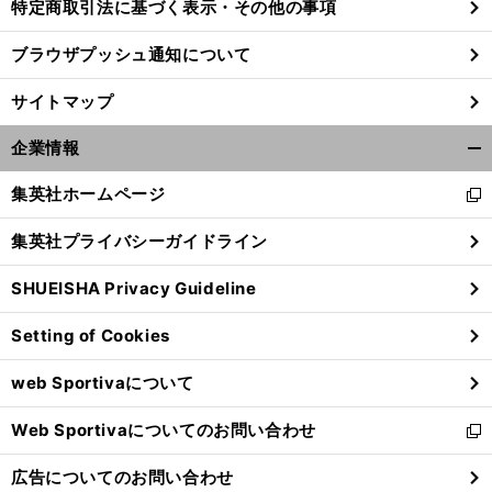
特定商取引法に基づく表示・その他の事項
ブラウザプッシュ通知について
サイトマップ
企業情報
開
く/
集英社ホームページ
新
閉
し
じ
集英社プライバシーガイドライン
い
る
ウ
SHUEISHA Privacy Guideline
ィ
ン
Setting of Cookies
ド
ウ
web Sportivaについて
で
開
Web Sportivaについてのお問い合わせ
く
新
し
広告についてのお問い合わせ
い