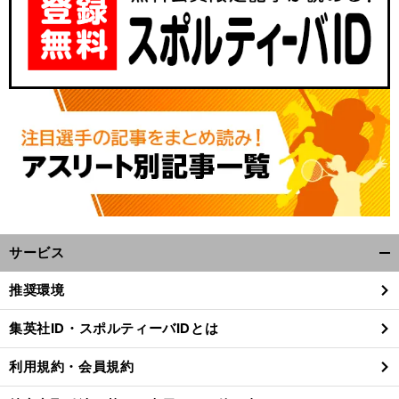
サービス
開
く/
推奨環境
閉
じ
集英社ID・スポルティーバIDとは
る
利用規約・会員規約