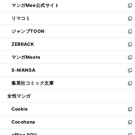
し
マンガMee公式サイト
く
ド
ィ
い
新
ウ
ン
ウ
し
リマコミ
で
ド
ィ
い
新
開
ウ
ン
ウ
し
ジャンプTOON
く
で
ド
ィ
い
新
開
ウ
ン
ウ
し
ZEBRACK
く
で
ド
ィ
い
新
開
ウ
ン
ウ
し
マンガMeets
く
で
ド
ィ
い
新
開
ウ
ン
ウ
し
S-MANGA
く
で
ド
ィ
い
新
開
ウ
ン
ウ
し
集英社コミック文庫
く
で
ド
ィ
い
新
開
ウ
ン
ウ
し
女性マンガ
く
で
ド
ィ
い
開
ウ
ン
ウ
Cookie
く
で
ド
ィ
新
開
ウ
ン
し
Cocohana
く
で
ド
い
新
開
ウ
ウ
し
office YOU
く