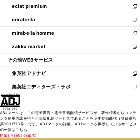
ン
ウ
し
eclat premium
く
で
ド
ィ
い
新
開
ウ
ン
ウ
し
mirabella
く
で
ド
ィ
い
新
開
ウ
ン
ウ
し
mirabella homme
く
で
ド
ィ
い
新
開
ウ
ン
ウ
し
zakka market
く
で
ド
ィ
い
新
開
ウ
ン
ウ
し
その他WEBサービス
く
で
ド
ィ
い
開
ウ
ン
ウ
集英社アドナビ
く
で
ド
ィ
新
開
ウ
ン
し
集英社エディターズ・ラボ
く
で
ド
い
新
開
ウ
ウ
し
く
で
ィ
い
開
ン
ウ
ABJマークは、この電子書店・電子書籍配信サービスが、著作権者からコンテ
く
ド
ィ
ンツ使用許諾を得た正規版配信サービスであることを示す登録商標（登録番号
ウ
ン
第6091713号）です。ABJマークの詳細、ABJマークを掲示しているサービス
で
ド
の一覧はこちら。
開
ウ
https://aebs.or.jp/
新