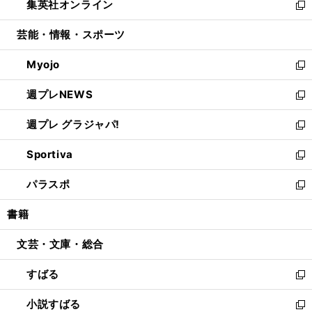
集英社オンライン
く
で
ド
ィ
い
新
開
ウ
ン
ウ
し
芸能・情報・スポーツ
く
で
ド
ィ
い
開
ウ
ン
ウ
Myojo
く
で
ド
ィ
新
開
ウ
ン
し
週プレNEWS
く
で
ド
い
新
開
ウ
ウ
し
週プレ グラジャパ!
く
で
ィ
い
新
開
ン
ウ
し
Sportiva
く
ド
ィ
い
新
ウ
ン
ウ
し
パラスポ
で
ド
ィ
い
新
開
ウ
ン
ウ
し
書籍
く
で
ド
ィ
い
開
ウ
ン
ウ
文芸・文庫・総合
く
で
ド
ィ
開
ウ
ン
すばる
く
で
ド
新
開
ウ
し
小説すばる
く
で
い
新