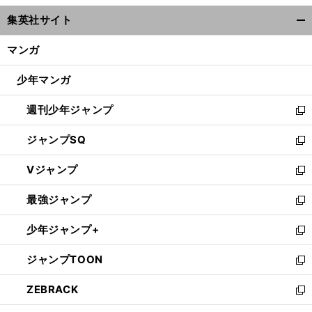
ウ
集英社サイト
ィ
開
ン
く/
マンガ
ド
閉
ウ
じ
少年マンガ
で
る
開
週刊少年ジャンプ
く
新
し
ジャンプSQ
い
新
ウ
し
Vジャンプ
ィ
い
新
ン
ウ
し
最強ジャンプ
ド
ィ
い
新
ウ
ン
ウ
し
少年ジャンプ+
で
ド
ィ
い
新
開
ウ
ン
ウ
し
ジャンプTOON
く
で
ド
ィ
い
新
開
ウ
ン
ウ
し
ZEBRACK
く
で
ド
ィ
い
新
開
ウ
ン
ウ
し