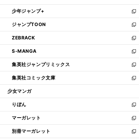
開
ウ
ン
ウ
し
少年ジャンプ+
く
で
ド
ィ
い
新
開
ウ
ン
ウ
し
ジャンプTOON
く
で
ド
ィ
い
新
開
ウ
ン
ウ
し
ZEBRACK
く
で
ド
ィ
い
新
開
ウ
ン
ウ
し
S-MANGA
く
で
ド
ィ
い
新
開
ウ
ン
ウ
し
集英社ジャンプリミックス
く
で
ド
ィ
い
新
開
ウ
ン
ウ
し
集英社コミック文庫
く
で
ド
ィ
い
新
開
ウ
ン
ウ
し
少女マンガ
く
で
ド
ィ
い
開
ウ
ン
ウ
りぼん
く
で
ド
ィ
新
開
ウ
ン
し
マーガレット
く
で
ド
い
新
開
ウ
ウ
し
別冊マーガレット
く
で
ィ
い
新
開
ン
ウ