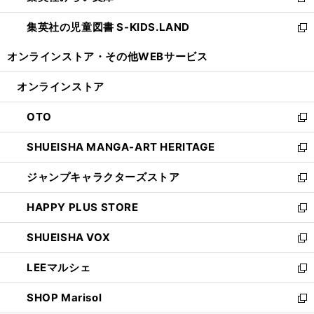
新
開
ウ
ン
し
集英社の児童図書 S-KIDS.LAND
く
で
ド
い
新
開
ウ
ウ
し
オンラインストア・
その他WEBサービス
く
で
ィ
い
開
ン
ウ
オンラインストア
く
ド
ィ
ウ
ン
OTO
で
ド
新
開
ウ
し
SHUEISHA MANGA-ART HERITAGE
く
で
い
新
開
ウ
し
ジャンプキャラクターズストア
く
ィ
い
新
ン
ウ
し
HAPPY PLUS STORE
ド
ィ
い
新
ウ
ン
ウ
し
SHUEISHA VOX
で
ド
ィ
い
新
開
ウ
ン
ウ
し
LEEマルシェ
く
で
ド
ィ
い
新
開
ウ
ン
ウ
し
SHOP Marisol
く
で
ド
ィ
い
新
開
ウ