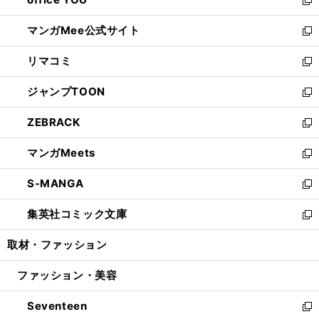
で
ィ
い
新
開
ン
ウ
し
マンガMee公式サイト
く
ド
ィ
い
新
ウ
ン
ウ
し
リマコミ
で
ド
ィ
い
新
開
ウ
ン
ウ
し
ジャンプTOON
く
で
ド
ィ
い
新
開
ウ
ン
ウ
し
ZEBRACK
く
で
ド
ィ
い
新
開
ウ
ン
ウ
し
マンガMeets
く
で
ド
ィ
い
新
開
ウ
ン
ウ
し
S-MANGA
く
で
ド
ィ
い
新
開
ウ
ン
ウ
し
集英社コミック文庫
く
で
ド
ィ
い
新
開
ウ
ン
ウ
し
取材・ファッション
く
で
ド
ィ
い
開
ウ
ン
ウ
ファッション・美容
く
で
ド
ィ
開
ウ
ン
Seventeen
く
で
ド
新