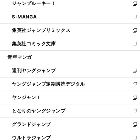
ジャンプルーキー！
く
で
ド
ィ
い
新
開
ウ
ン
ウ
し
S-MANGA
く
で
ド
ィ
い
新
開
ウ
ン
ウ
し
集英社ジャンプリミックス
く
で
ド
ィ
い
新
開
ウ
ン
ウ
し
集英社コミック文庫
く
で
ド
ィ
い
新
開
ウ
ン
ウ
し
青年マンガ
く
で
ド
ィ
い
開
ウ
ン
ウ
週刊ヤングジャンプ
く
で
ド
ィ
新
開
ウ
ン
し
ヤングジャンプ定期購読デジタル
く
で
ド
い
新
開
ウ
ウ
し
ヤンジャン！
く
で
ィ
い
新
開
ン
ウ
し
となりのヤングジャンプ
く
ド
ィ
い
新
ウ
ン
ウ
し
グランドジャンプ
で
ド
ィ
い
新
開
ウ
ン
ウ
し
ウルトラジャンプ
く
で
ド
ィ
い
新