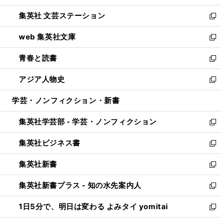
開
ウ
し
集英社 文芸ステーション
く
ィ
い
新
ン
ウ
し
web 集英社文庫
ド
ィ
い
新
ウ
ン
ウ
し
青春と読書
で
ド
ィ
い
新
開
ウ
ン
ウ
し
アジア人物史
く
で
ド
ィ
い
新
開
ウ
ン
ウ
し
学芸・ノンフィクション・新書
く
で
ド
ィ
い
開
ウ
ン
ウ
集英社学芸部 - 学芸・ノンフィクション
く
で
ド
ィ
新
開
ウ
ン
し
集英社ビジネス書
く
で
ド
い
新
開
ウ
ウ
し
集英社新書
く
で
ィ
い
新
開
ン
ウ
し
集英社新書プラス - 知の水先案内人
く
ド
ィ
い
新
ウ
ン
ウ
し
1日5分で、明日は変わる よみタイ yomitai
で
ド
ィ
い
新
開
ウ
ン
ウ
し