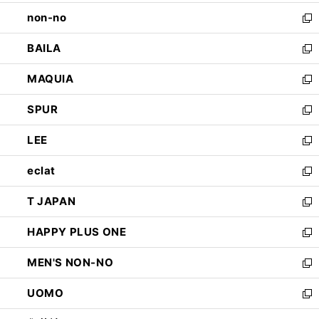
開
ウ
し
non-no
く
で
い
新
開
ウ
し
BAILA
く
ィ
い
新
ン
ウ
し
MAQUIA
ド
ィ
い
新
ウ
ン
ウ
し
SPUR
で
ド
ィ
い
新
開
ウ
ン
ウ
し
LEE
く
で
ド
ィ
い
新
開
ウ
ン
ウ
し
eclat
く
で
ド
ィ
い
新
開
ウ
ン
ウ
し
T JAPAN
く
で
ド
ィ
い
新
開
ウ
ン
ウ
し
HAPPY PLUS ONE
く
で
ド
ィ
い
新
開
ウ
ン
ウ
し
MEN'S NON-NO
く
で
ド
ィ
い
新
開
ウ
ン
ウ
し
UOMO
く
で
ド
ィ
い
新
開
ウ
ン
ウ
し