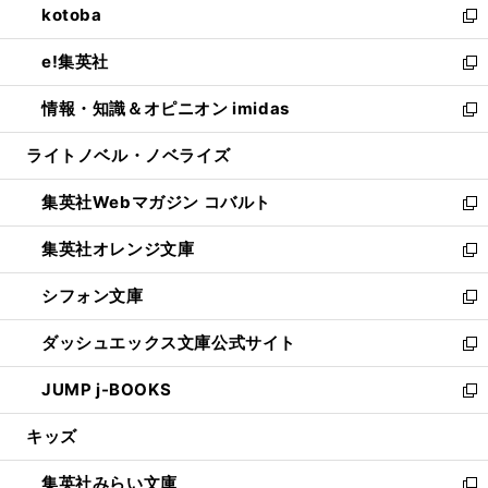
kotoba
く
で
ド
ィ
い
新
開
ウ
ン
ウ
し
e!集英社
く
で
ド
ィ
い
新
開
ウ
ン
ウ
し
情報・知識＆オピニオン imidas
く
で
ド
ィ
い
新
開
ウ
ン
ウ
し
ライトノベル・ノベライズ
く
で
ド
ィ
い
開
ウ
ン
ウ
集英社Webマガジン コバルト
く
で
ド
ィ
新
開
ウ
ン
し
集英社オレンジ文庫
く
で
ド
い
新
開
ウ
ウ
し
シフォン文庫
く
で
ィ
い
新
開
ン
ウ
し
ダッシュエックス文庫公式サイト
く
ド
ィ
い
新
ウ
ン
ウ
し
JUMP j-BOOKS
で
ド
ィ
い
新
開
ウ
ン
ウ
し
キッズ
く
で
ド
ィ
い
開
ウ
ン
ウ
集英社みらい文庫
く
で
ド
ィ