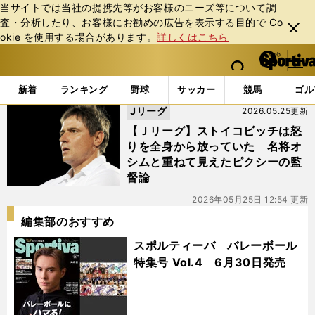
当サイトでは当社の提携先等がお客様のニーズ等について調
査・分析したり、お客様にお勧めの広告を表⽰する⽬的で Co
閉じ
okie を使⽤する場合があります。
詳しくはこちら
る
マイペ
web Sportiva (webスポルティーバ)
検索
メニュ
we
ー
「#惜しむ」の最新ニュース・ 情報
b
ジ
新着
ランキング
野球
サッカー
競馬
ゴル
ス
Jリーグ
2026.05.25更新
ポ
ル
【Ｊリーグ】ストイコビッチは怒
テ
りを全身から放っていた 名将オ
ィ
シムと重ねて見えたピクシーの監
ー
督論
バ
2026年05月25日 12:54 更新
編集部のおすすめ
スポルティーバ バレーボール
特集号 Vol.4 6月30日発売