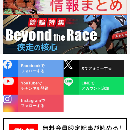
cebo
X
Facebookで
Xでフォローする
ok
フォローする
uTube
LINE
YouTubeで
LINEで
チャンネル登録
アカウント追加
stagra
Instagramで
m
フォローする