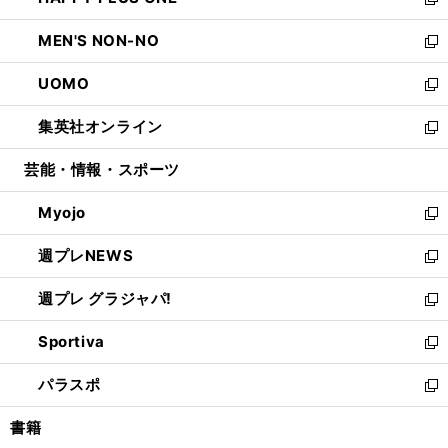
ィ
い
新
開
ウ
ン
ウ
し
MEN'S NON-NO
く
で
ド
ィ
い
新
開
ウ
ン
ウ
し
UOMO
く
で
ド
ィ
い
新
開
ウ
ン
ウ
し
集英社オンライン
く
で
ド
ィ
い
新
開
ウ
ン
ウ
し
芸能・情報・スポーツ
く
で
ド
ィ
い
開
ウ
ン
ウ
Myojo
く
で
ド
ィ
新
開
ウ
ン
し
週プレNEWS
く
で
ド
い
新
開
ウ
ウ
し
週プレ グラジャパ!
く
で
ィ
い
新
開
ン
ウ
し
Sportiva
く
ド
ィ
い
新
ウ
ン
ウ
し
パラスポ
で
ド
ィ
い
新
開
ウ
ン
ウ
し
書籍
く
で
ド
ィ
い