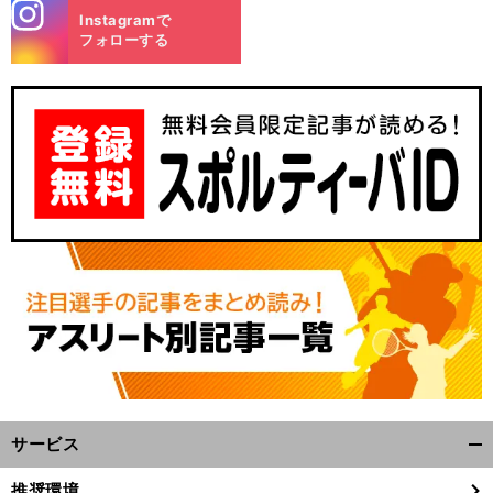
stagra
Instagramで
m
フォローする
サービス
開
く/
推奨環境