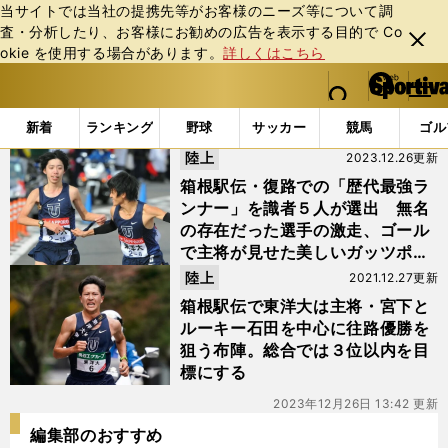
当サイトでは当社の提携先等がお客様のニーズ等について調
査・分析したり、お客様にお勧めの広告を表⽰する⽬的で Co
閉じ
okie を使⽤する場合があります。
詳しくはこちら
る
マイペ
web Sportiva (webスポルティーバ)
検索
メニュ
we
ー
「#復路」の最新ニュース・ 情報
b
ジ
新着
ランキング
野球
サッカー
競馬
ゴル
ス
陸上
2023.12.26更新
ポ
ル
箱根駅伝・復路での「歴代最強ラ
テ
ンナー」を識者５人が選出 無名
ィ
の存在だった選手の激走、ゴール
ー
で主将が見せた美しいガッツポー
バ
ズ
陸上
2021.12.27更新
箱根駅伝で東洋大は主将・宮下と
ルーキー石田を中心に往路優勝を
狙う布陣。総合では３位以内を目
標にする
2023年12月26日 13:42 更新
編集部のおすすめ