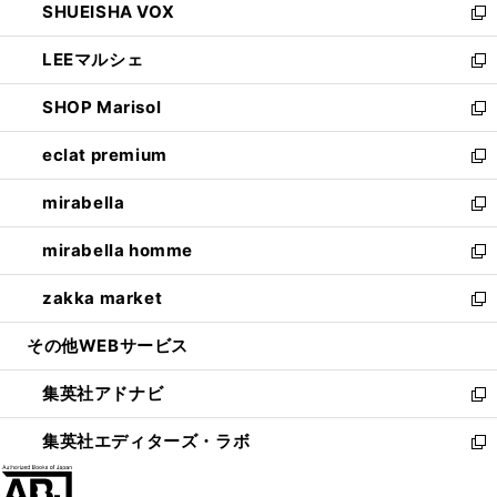
SHUEISHA VOX
で
ド
ィ
い
新
開
ウ
ン
ウ
し
LEEマルシェ
く
で
ド
ィ
い
新
開
ウ
ン
ウ
し
SHOP Marisol
く
で
ド
ィ
い
新
開
ウ
ン
ウ
し
eclat premium
く
で
ド
ィ
い
新
開
ウ
ン
ウ
し
mirabella
く
で
ド
ィ
い
新
開
ウ
ン
ウ
し
mirabella homme
く
で
ド
ィ
い
新
開
ウ
ン
ウ
し
zakka market
く
で
ド
ィ
い
新
開
ウ
ン
ウ
し
その他WEBサービス
く
で
ド
ィ
い
開
ウ
ン
ウ
集英社アドナビ
く
で
ド
ィ
新
開
ウ
ン
し
集英社エディターズ・ラボ
く
で
ド
い
新
開
ウ
ウ
し
く
で
ィ
い