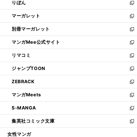
りぼん
く
で
ド
ィ
新
開
ウ
ン
し
マーガレット
く
で
ド
い
新
開
ウ
ウ
し
別冊マーガレット
く
で
ィ
い
新
開
ン
ウ
し
マンガMee公式サイト
く
ド
ィ
い
新
ウ
ン
ウ
し
リマコミ
で
ド
ィ
い
新
開
ウ
ン
ウ
し
ジャンプTOON
く
で
ド
ィ
い
新
開
ウ
ン
ウ
し
ZEBRACK
く
で
ド
ィ
い
新
開
ウ
ン
ウ
し
マンガMeets
く
で
ド
ィ
い
新
開
ウ
ン
ウ
し
S-MANGA
く
で
ド
ィ
い
新
開
ウ
ン
ウ
し
集英社コミック文庫
く
で
ド
ィ
い
新
開
ウ
ン
ウ
し
女性マンガ
く
で
ド
ィ
い