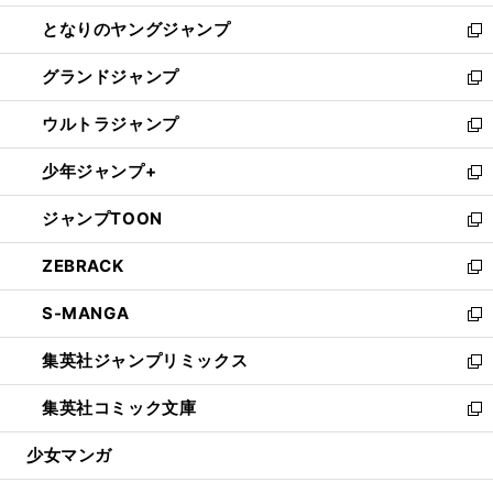
開
ン
ウ
し
となりのヤングジャンプ
く
ド
ィ
い
新
ウ
ン
ウ
し
グランドジャンプ
で
ド
ィ
い
新
開
ウ
ン
ウ
し
ウルトラジャンプ
く
で
ド
ィ
い
新
開
ウ
ン
ウ
し
少年ジャンプ+
く
で
ド
ィ
い
新
開
ウ
ン
ウ
し
ジャンプTOON
く
で
ド
ィ
い
新
開
ウ
ン
ウ
し
ZEBRACK
く
で
ド
ィ
い
新
開
ウ
ン
ウ
し
S-MANGA
く
で
ド
ィ
い
新
開
ウ
ン
ウ
し
集英社ジャンプリミックス
く
で
ド
ィ
い
新
開
ウ
ン
ウ
し
集英社コミック文庫
く
で
ド
ィ
い
新
開
ウ
ン
ウ
し
少女マンガ
く
で
ド
ィ
い
開
ウ
ン
ウ