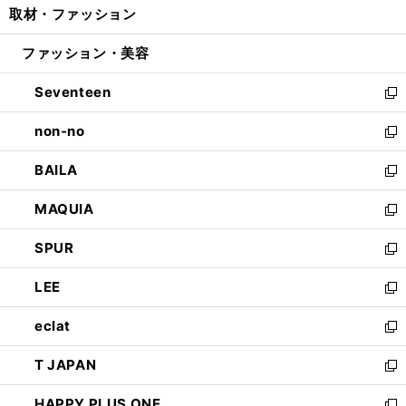
取材・ファッション
く
で
ド
ィ
い
開
ウ
ン
ウ
ファッション・美容
く
で
ド
ィ
開
ウ
ン
Seventeen
く
で
ド
新
開
ウ
し
non-no
く
で
い
新
開
ウ
し
BAILA
く
ィ
い
新
ン
ウ
し
MAQUIA
ド
ィ
い
新
ウ
ン
ウ
し
SPUR
で
ド
ィ
い
新
開
ウ
ン
ウ
し
LEE
く
で
ド
ィ
い
新
開
ウ
ン
ウ
し
eclat
く
で
ド
ィ
い
新
開
ウ
ン
ウ
し
T JAPAN
く
で
ド
ィ
い
新
開
ウ
ン
ウ
し
HAPPY PLUS ONE
く
で
ド