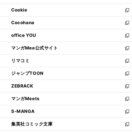
開
ウ
ン
ウ
Cookie
く
で
ド
ィ
新
開
ウ
ン
し
Cocohana
く
で
ド
い
新
開
ウ
ウ
し
office YOU
く
で
ィ
い
新
開
ン
ウ
し
マンガMee公式サイト
く
ド
ィ
い
新
ウ
ン
ウ
し
リマコミ
で
ド
ィ
い
新
開
ウ
ン
ウ
し
ジャンプTOON
く
で
ド
ィ
い
新
開
ウ
ン
ウ
し
ZEBRACK
く
で
ド
ィ
い
新
開
ウ
ン
ウ
し
マンガMeets
く
で
ド
ィ
い
新
開
ウ
ン
ウ
し
S-MANGA
く
で
ド
ィ
い
新
開
ウ
ン
ウ
し
集英社コミック文庫
く
で
ド
ィ
い
新
開
ウ
ン
ウ
し