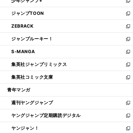
少年ジャンプ+
で
ド
ィ
い
新
開
ウ
ン
ウ
し
ジャンプTOON
く
で
ド
ィ
い
新
開
ウ
ン
ウ
し
ZEBRACK
く
で
ド
ィ
い
新
開
ウ
ン
ウ
し
ジャンプルーキー！
く
で
ド
ィ
い
新
開
ウ
ン
ウ
し
S-MANGA
く
で
ド
ィ
い
新
開
ウ
ン
ウ
し
集英社ジャンプリミックス
く
で
ド
ィ
い
新
開
ウ
ン
ウ
し
集英社コミック文庫
く
で
ド
ィ
い
新
開
ウ
ン
ウ
し
青年マンガ
く
で
ド
ィ
い
開
ウ
ン
ウ
週刊ヤングジャンプ
く
で
ド
ィ
新
開
ウ
ン
し
ヤングジャンプ定期購読デジタル
く
で
ド
い
新
開
ウ
ウ
し
ヤンジャン！
く
で
ィ
い
新