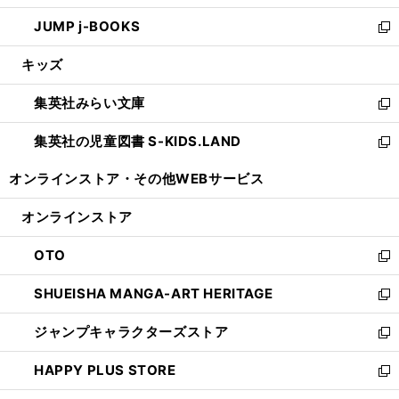
ウ
ン
ウ
し
JUMP j-BOOKS
で
ド
ィ
い
新
開
ウ
ン
ウ
し
キッズ
く
で
ド
ィ
い
開
ウ
ン
ウ
集英社みらい文庫
く
で
ド
ィ
新
開
ウ
ン
し
集英社の児童図書 S-KIDS.LAND
く
で
ド
い
新
開
ウ
ウ
し
オンラインストア・
その他WEBサービス
く
で
ィ
い
開
ン
ウ
オンラインストア
く
ド
ィ
ウ
ン
OTO
で
ド
新
開
ウ
し
SHUEISHA MANGA-ART HERITAGE
く
で
い
新
開
ウ
し
ジャンプキャラクターズストア
く
ィ
い
新
ン
ウ
し
HAPPY PLUS STORE
ド
ィ
い
新
ウ
ン
ウ
し