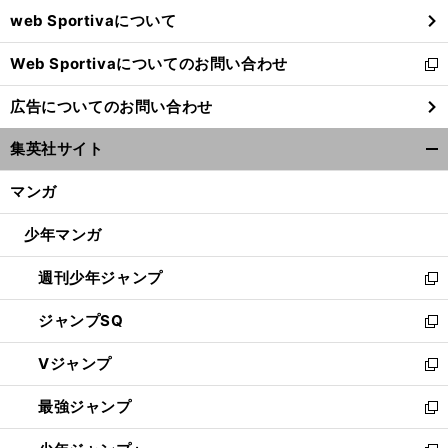
ウ
web Sportivaについて
で
開
Web Sportivaについてのお問い合わせ
く
新
し
広告についてのお問い合わせ
い
ウ
集英社サイト
ィ
開
ン
く/
マンガ
ド
閉
ウ
じ
少年マンガ
で
る
開
週刊少年ジャンプ
く
新
し
ジャンプSQ
い
新
ウ
し
Vジャンプ
ィ
い
新
ン
ウ
し
最強ジャンプ
ド
ィ
い
新
ウ
ン
ウ
し