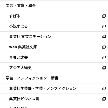
開
ウ
ン
ウ
文芸・文庫・総合
く
で
ド
ィ
開
ウ
ン
すばる
く
で
ド
新
開
ウ
し
小説すばる
く
で
い
新
開
ウ
し
集英社 文芸ステーション
く
ィ
い
新
ン
ウ
し
web 集英社文庫
ド
ィ
い
新
ウ
ン
ウ
し
青春と読書
で
ド
ィ
い
新
開
ウ
ン
ウ
し
アジア人物史
く
で
ド
ィ
い
新
開
ウ
ン
ウ
し
学芸・ノンフィクション・新書
く
で
ド
ィ
い
開
ウ
ン
ウ
集英社学芸部 - 学芸・ノンフィクション
く
で
ド
ィ
新
開
ウ
ン
し
集英社ビジネス書
く
で
ド
い
新
開
ウ
ウ
し