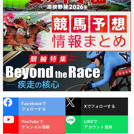
cebo
X
Facebookで
Xでフォローする
ok
フォローする
uTube
LINE
YouTubeで
LINEで
チャンネル登録
アカウント追加