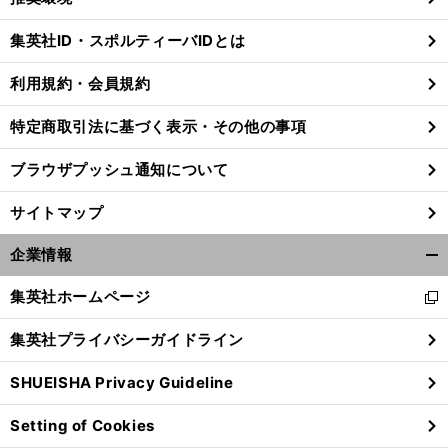
閉
じ
集英社ID・スポルティーバIDとは
る
利用規約・会員規約
特定商取引法に基づく表示・その他の事項
ブラウザプッシュ通知について
サイトマップ
企業情報
開
く/
集英社ホームページ
新
閉
し
じ
集英社プライバシーガイドライン
い
る
ウ
SHUEISHA Privacy Guideline
ィ
ン
Setting of Cookies
ド