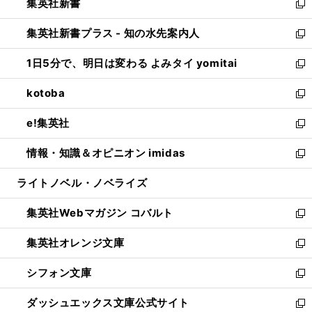
集英社新書
く
で
ィ
い
新
開
ン
ウ
し
集英社新書プラス - 知の水先案内人
く
ド
ィ
い
新
ウ
ン
ウ
し
1日5分で、明日は変わる よみタイ yomitai
で
ド
ィ
い
新
開
ウ
ン
ウ
し
kotoba
く
で
ド
ィ
い
新
開
ウ
ン
ウ
し
e!集英社
く
で
ド
ィ
い
新
開
ウ
ン
ウ
し
情報・知識＆オピニオン imidas
く
で
ド
ィ
い
新
開
ウ
ン
ウ
し
ライトノベル・ノベライズ
く
で
ド
ィ
い
開
ウ
ン
ウ
集英社Webマガジン コバルト
く
で
ド
ィ
新
開
ウ
ン
し
集英社オレンジ文庫
く
で
ド
い
新
開
ウ
ウ
し
シフォン文庫
く
で
ィ
い
新
開
ン
ウ
し
ダッシュエックス文庫公式サイト
く
ド
ィ
い
新