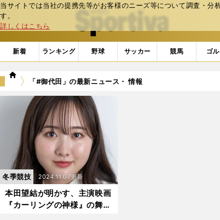
当サイトでは当社の提携先等がお客様のニーズ等について調査・分析し
web Sportiva (webスポルティーバ)
す。
詳しくはこちら
新着
ランキング
野球
サッカー
競馬
ゴル
we
「#御代田」の最新ニュース・ 情報
b
ス
ポ
ル
テ
ィ
ー
バ
冬季競技
2024.11.07更新
本田望結が明かす、主演映画
『カーリングの神様』の舞台
裏「御代田のみなさんが応援