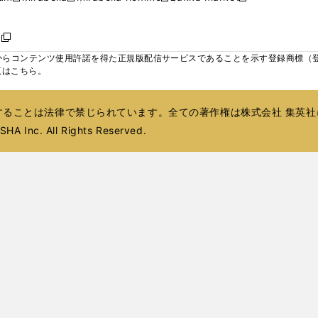
ィ
ウ
ウ
ウ
く
く
く
く
い
し
し
い
し
し
い
ン
で
で
で
ウ
い
い
ウ
い
い
ウ
ド
ボ
開
開
開
新
ィ
ウ
ウ
ィ
ウ
ウ
ィ
ウ
く
く
く
し
らコンテンツ使用許諾を得た正規版配信サービスであることを示す登録商標（登録番
ン
ィ
ィ
ン
ィ
ィ
ン
で
い
覧はこちら。
ド
ン
ン
ド
ン
ン
ド
開
ウ
ウ
ド
ド
ウ
ド
ド
ウ
く
ィ
で
ウ
ウ
で
ウ
ウ
で
ることは法律で禁じられています。全ての著作権は株式会社 集英社
ン
開
で
で
開
で
で
開
ド
HA Inc. All Rights Reserved.
く
開
開
く
開
開
く
ウ
く
く
く
く
で
開
く