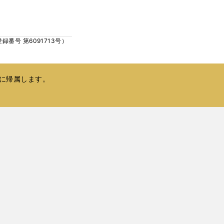
ウ
い
で
ウ
開
ィ
く
号 第6091713号）
ン
ド
ウ
で
に帰属します。
開
く