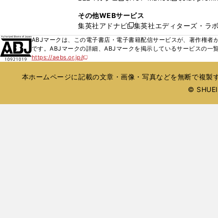
ィ
ウ
い
し
し
ン
その他WEBサービス
で
ウ
い
い
ド
集英社アドナビ
集英社エディターズ・ラ
開
新
ィ
ウ
ウ
ウ
く
し
ABJマークは、この電子書店・電子書籍配信サービスが、著作権者か
ン
ィ
ィ
で
い
です。ABJマークの詳細、ABJマークを掲示しているサービスの一
ド
ン
ン
開
https://aebs.or.jp/
ウ
新
ウ
ド
ド
く
し
ィ
で
ウ
ウ
い
本ホームページに記載の文章・画像・写真などを無断で複製す
ン
開
で
で
ウ
ド
© SHUEIS
ィ
く
開
開
ン
ウ
く
く
ド
で
ウ
開
で
開
く
く