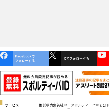
する姿はすごくリアル」
ebo
X
YouTube
Facebookで
Xでフォローする
ok
フォローする
サービス
推奨環境
集英社ID・スポルティーバIDとは