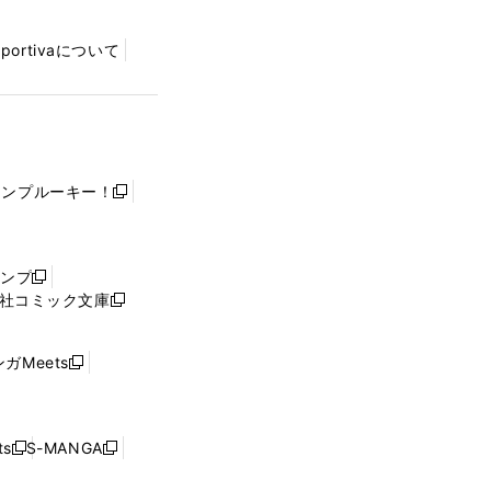
Sportivaについて
ャンプルーキー！
新
し
い
ウ
ャンプ
新
ィ
社コミック文庫
し
新
ン
い
し
ド
ウ
い
ウ
ガMeets
新
ィ
ウ
で
し
ン
ィ
開
い
ド
ン
く
ウ
ウ
ド
s
S-MANGA
新
新
ィ
で
ウ
し
し
ン
開
で