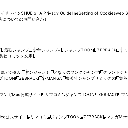
プ
ガイドライン
SHUEISHA Privacy Guideline
Setting of Cookies
web 
告についてのお問い合わせ
プ
最強ジャンプ
少年ジャンプ+
ジャンプTOON
ZEBRACK
ジ
新
新
新
新
新
英社コミック文庫
し
新
し
し
し
し
い
い
し
い
い
い
ウ
ウ
い
ウ
ウ
ウ
購読デジタル
ヤンジャン！
となりのヤングジャンプ
グランドジ
新
新
新
ィ
ィ
ウ
ィ
ィ
ィ
プTOON
ZEBRACK
S-MANGA
集英社ジャンプリミックス
集英
新
し
新
し
新
し
新
ン
ン
ィ
ン
ン
ン
し
い
し
い
し
い
し
ド
ド
ン
ド
ド
ド
い
ウ
い
ウ
い
ウ
い
ウ
ウ
ド
ウ
ウ
ウ
マンガMee公式サイト
リマコミ
ジャンプTOON
ZEBRACK
マン
新
新
新
新
ウ
ィ
ウ
ィ
ウ
ィ
ウ
で
で
ウ
で
で
で
し
し
し
し
し
ィ
ン
ィ
ン
ィ
ン
ィ
開
開
で
開
開
開
い
い
い
い
い
ン
ド
ン
ド
ン
ド
ン
く
く
開
く
く
く
ウ
ウ
ウ
ウ
ウ
ド
ウ
ド
ウ
ド
ウ
ド
ee公式サイト
リマコミ
ジャンプTOON
ZEBRACK
マンガMeet
く
新
新
新
新
ィ
ィ
ィ
ィ
ィ
ウ
で
ウ
で
ウ
で
ウ
し
し
し
し
ン
ン
ン
ン
ン
で
開
で
開
で
開
で