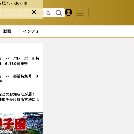
る場合がありま
マイペ
閉じ
検索
メニュ
ー
る
す
ジ
る
動画
インフォ
ィーバ バレーボール特
.4 6月30日発売
ィーバ 部活特集号 3
売
などのお知らせが届く
通知を受け取る方法につ