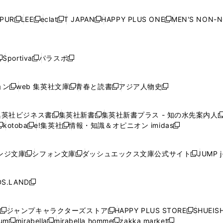
い
い
い
い
ド
ド
ド
ド
ド
開
く
開
く
開
く
開
ウ
ウ
ウ
ウ
ウ
ウ
ウ
ウ
ウ
PUR
LEE
eclat
T JAPAN
HAPPY PLUS ONE
MEN'S NON-
く
く
く
く
新
新
新
新
新
ィ
ィ
ィ
ィ
で
で
で
で
で
し
し
し
し
し
ン
ン
ン
ン
開
開
開
開
開
い
い
い
い
い
ド
ド
ド
ド
く
く
く
く
く
ウ
ウ
ウ
ウ
ウ
ウ
ウ
ウ
ウ
Sportiva
パラスポ
新
新
ィ
ィ
ィ
ィ
ィ
で
で
で
で
し
し
し
ン
ン
ン
ン
ン
開
開
開
開
い
い
い
ド
ド
ド
ド
ド
ョン
web 集英社文庫
青春と読書
アジア人物史
く
く
く
く
新
新
新
新
ウ
ウ
ウ
ウ
ウ
ウ
ウ
ウ
し
し
し
し
ィ
ィ
ィ
で
で
で
で
で
い
い
い
い
ン
ン
ン
集英社ビジネス書
集英社新書
集英社新書プラス - 知の水先案内人
開
開
開
開
開
新
新
新
ウ
ウ
ウ
ウ
ド
ド
ド
kotoba
e!集英社
情報・知識＆オピニオン imidas
く
く
く
く
く
新
し
新
し
新
ィ
ィ
ィ
ィ
ウ
ウ
ウ
し
し
い
し
い
し
ン
ン
ン
ン
で
で
で
い
い
ウ
い
ウ
い
ド
ド
ド
ド
ンジ文庫
シフォン文庫
ダッシュエックス文庫公式サイト
JUMP 
開
開
開
新
新
新
ウ
ウ
ィ
ウ
ィ
ウ
ウ
ウ
ウ
ウ
く
く
く
し
し
し
ィ
ィ
ン
ィ
ン
ィ
で
で
で
で
い
い
い
ン
ン
ド
ン
ド
ン
S.LAND
開
開
開
開
新
ウ
ウ
ウ
ド
ド
ウ
ド
ウ
ド
く
く
く
く
し
ィ
ィ
ィ
ウ
ウ
で
ウ
で
ウ
い
ン
ン
ン
ジャンプキャラクターズストア
HAPPY PLUS STORE
SHUEIS
で
で
開
で
開
で
新
新
新
ウ
ド
ド
ド
ium
mirabella
mirabella homme
zakka market
開
開
く
開
く
開
し
新
新
新
し
新
し