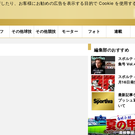
たり、お客様にお勧めの広告を表⽰する⽬的で Cookie を使⽤す
フ
その他球技
その他競技
モーター
フォト
連載
編集部のおすすめ
スポルテ
集号 Vol
スポルテ
月16日発
最新記事
プッシュ
いて