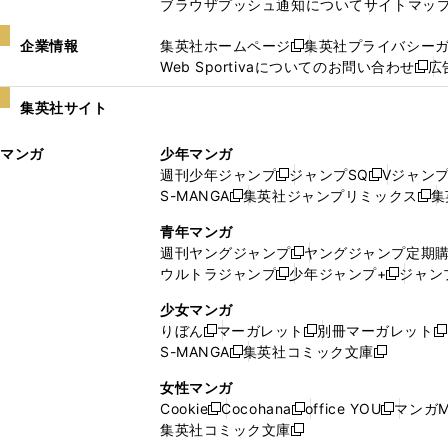
ブラウザプッシュ通知について
サイトマッ
企業情報
集英社ホームページ
集英社プライバシー
新
Web Sportivaについてのお問い合わせ
広
し
新
い
し
集英社サイト
ウ
い
ィ
ウ
マンガ
少年マンガ
ン
ィ
週刊少年ジャンプ
ジャンプSQ
Vジャン
ド
ン
新
新
S-MANGA
集英社ジャンプリミックス
集
ウ
ド
新
し
し
新
で
ウ
し
い
い
し
青年マンガ
開
で
い
ウ
ウ
い
週刊ヤングジャンプ
ヤングジャンプ定期
新
く
開
ウ
ィ
ィ
ウ
ウルトラジャンプ
少年ジャンプ+
ジャン
新
し
新
く
ィ
ン
ン
ィ
し
い
し
ン
ド
ド
ン
少女マンガ
い
ウ
い
ド
ウ
ウ
ド
りぼん
マーガレット
別冊マーガレット
新
新
新
ウ
ィ
ウ
ウ
で
で
ウ
S-MANGA
集英社コミック文庫
し
新
し
新
ィ
ン
ィ
で
開
開
で
い
し
い
し
ン
ド
ン
女性マンガ
開
く
く
開
ウ
い
ウ
い
ド
ウ
ド
Cookie
Cocohana
office YOU
マンガM
く
く
新
新
新
ィ
ウ
ィ
ウ
ウ
で
ウ
集英社コミック文庫
し
新
し
し
ン
ィ
ン
ィ
で
開
で