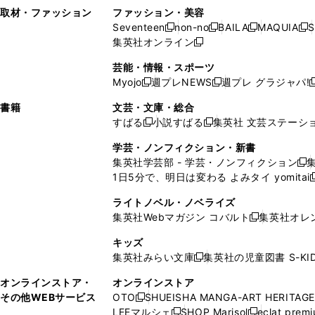
い
し
い
い
ド
ン
ド
ン
取材・ファッション
ファッション・美容
開
く
開
ウ
い
ウ
ウ
ウ
ド
ウ
ド
Seventeen
non-no
BAILA
MAQUIA
S
く
く
新
新
新
新
ィ
ウ
ィ
ィ
で
ウ
で
ウ
集英社オンライン
し
新
し
し
し
ン
ィ
ン
ン
開
で
開
で
い
し
い
い
い
ド
ン
ド
ド
芸能・情報・スポーツ
く
開
く
開
ウ
い
ウ
ウ
ウ
ウ
ド
ウ
ウ
Myojo
週プレNEWS
週プレ グラジャパ!
く
く
新
新
新
ィ
ウ
ィ
ィ
ィ
で
ウ
で
で
し
し
ン
ィ
ン
ン
ン
書籍
文芸・文庫・総合
開
で
開
開
い
い
ド
ン
ド
ド
ド
すばる
小説すばる
集英社 文芸ステーシ
く
開
く
く
新
新
ウ
ウ
ウ
ド
ウ
ウ
ウ
く
し
し
ィ
ィ
学芸・ノンフィクション・新書
で
ウ
で
で
で
い
い
ン
ン
集英社学芸部 - 学芸・ノンフィクション
開
で
開
開
開
新
ウ
ウ
ド
ド
1日5分で、明日は変わる よみタイ yomitai
く
開
く
く
く
し
新
ィ
ィ
ウ
ウ
く
い
ン
ン
ライトノベル・ノベライズ
で
で
ウ
ド
ド
集英社Webマガジン コバルト
集英社オレ
開
開
新
ィ
ウ
ウ
く
く
し
ン
キッズ
で
で
い
ド
集英社みらい文庫
集英社の児童図書 S-KID
開
開
新
ウ
ウ
く
く
し
ィ
オンラインストア・
オンラインストア
で
い
ン
その他WEBサービス
OTO
SHUEISHA MANGA-ART HERITAGE
開
新
ウ
ド
LEEマルシェ
SHOP Marisol
eclat prem
く
し
新
新