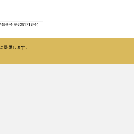
ウ
い
で
ウ
開
ィ
く
号 第6091713号）
ン
ド
ウ
で
に帰属します。
開
く