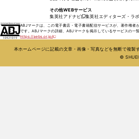
ィ
ウ
い
し
し
ン
その他WEBサービス
で
ウ
い
い
ド
集英社アドナビ
集英社エディターズ・ラ
開
新
ィ
ウ
ウ
ウ
く
し
ABJマークは、この電子書店・電子書籍配信サービスが、著作権者か
ン
ィ
ィ
で
い
です。ABJマークの詳細、ABJマークを掲示しているサービスの一
ド
ン
ン
開
https://aebs.or.jp/
ウ
新
ウ
ド
ド
く
し
ィ
で
ウ
ウ
い
本ホームページに記載の文章・画像・写真などを無断で複製す
ン
開
で
で
ウ
ド
© SHUEIS
ィ
く
開
開
ン
ウ
く
く
ド
で
ウ
開
で
開
く
く