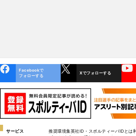
にこだわるのか？
ebo
X
YouTube
Facebookで
Xでフォローする
ok
フォローする
サービス
推奨環境
集英社ID・スポルティーバIDとは