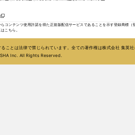
ィ
ウ
ウ
ウ
く
く
く
く
い
し
し
い
し
し
い
ン
で
で
で
ウ
い
い
ウ
い
い
ウ
ド
ボ
開
開
開
新
ィ
ウ
ウ
ィ
ウ
ウ
ィ
ウ
く
く
く
し
らコンテンツ使用許諾を得た正規版配信サービスであることを示す登録商標（登録番
ン
ィ
ィ
ン
ィ
ィ
ン
で
い
覧はこちら。
ド
ン
ン
ド
ン
ン
ド
開
ウ
ウ
ド
ド
ウ
ド
ド
ウ
く
ィ
で
ウ
ウ
で
ウ
ウ
で
ることは法律で禁じられています。全ての著作権は株式会社 集英社
ン
開
で
で
開
で
で
開
ド
HA Inc. All Rights Reserved.
く
開
開
く
開
開
く
ウ
く
く
く
く
で
開
く