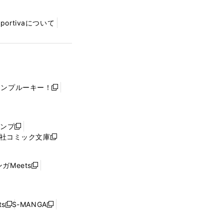
Sportivaについて
ャンプルーキー！
新
し
い
ウ
ャンプ
新
ィ
社コミック文庫
し
新
ン
い
し
ド
ウ
い
ウ
ガMeets
新
ィ
ウ
で
し
ン
ィ
開
い
ド
ン
く
ウ
ウ
ド
s
S-MANGA
新
新
ィ
で
ウ
し
し
ン
開
で