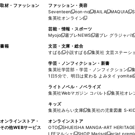
い
し
い
い
ド
ン
ド
ン
取材・ファッション
ファッション・美容
開
く
開
ウ
い
ウ
ウ
ウ
ド
ウ
ド
Seventeen
non-no
BAILA
MAQUIA
S
く
く
新
新
新
新
ィ
ウ
ィ
ィ
で
ウ
で
ウ
集英社オンライン
し
新
し
し
し
ン
ィ
ン
ン
開
で
開
で
い
し
い
い
い
ド
ン
ド
ド
芸能・情報・スポーツ
く
開
く
開
ウ
い
ウ
ウ
ウ
ウ
ド
ウ
ウ
Myojo
週プレNEWS
週プレ グラジャパ!
く
く
新
新
新
ィ
ウ
ィ
ィ
ィ
で
ウ
で
で
し
し
ン
ィ
ン
ン
ン
書籍
文芸・文庫・総合
開
で
開
開
い
い
ド
ン
ド
ド
ド
すばる
小説すばる
集英社 文芸ステーシ
く
開
く
く
新
新
ウ
ウ
ウ
ド
ウ
ウ
ウ
く
し
し
ィ
ィ
学芸・ノンフィクション・新書
で
ウ
で
で
で
い
い
ン
ン
集英社学芸部 - 学芸・ノンフィクション
開
で
開
開
開
新
ウ
ウ
ド
ド
1日5分で、明日は変わる よみタイ yomitai
く
開
く
く
く
し
新
ィ
ィ
ウ
ウ
く
い
ン
ン
ライトノベル・ノベライズ
で
で
ウ
ド
ド
集英社Webマガジン コバルト
集英社オレ
開
開
新
ィ
ウ
ウ
く
く
し
ン
キッズ
で
で
い
ド
集英社みらい文庫
集英社の児童図書 S-KID
開
開
新
ウ
ウ
く
く
し
ィ
オンラインストア・
オンラインストア
で
い
ン
その他WEBサービス
OTO
SHUEISHA MANGA-ART HERITAGE
開
新
ウ
ド
LEEマルシェ
SHOP Marisol
eclat prem
く
し
新
新