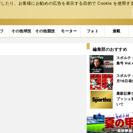
たり、お客様にお勧めの広告を表⽰する⽬的で Cookie を使⽤す
フ
その他球技
その他競技
モーター
フォト
連載
編集部のおすすめ
スポルテ
集号 Vol
スポルテ
月16日発
最新記事
プッシュ
いて