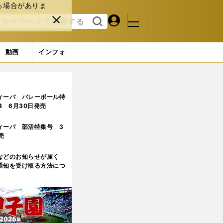
る場合がありま
マイペ
閉じ
検索
メニュ
ー
る
す
ジ
る
動画
インフォ
ィーバ バレーボール特
.4 6月30日発売
ィーバ 部活特集号 3
売
などのお知らせが届く
通知を受け取る方法につ