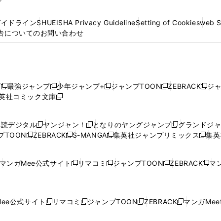
プ
ガイドライン
SHUEISHA Privacy Guideline
Setting of Cookies
web 
告についてのお問い合わせ
プ
最強ジャンプ
少年ジャンプ+
ジャンプTOON
ZEBRACK
ジ
新
新
新
新
新
英社コミック文庫
し
新
し
し
し
し
い
い
し
い
い
い
ウ
ウ
い
ウ
ウ
ウ
購読デジタル
ヤンジャン！
となりのヤングジャンプ
グランドジ
新
新
新
ィ
ィ
ウ
ィ
ィ
ィ
プTOON
ZEBRACK
S-MANGA
集英社ジャンプリミックス
集英
新
し
新
し
新
し
新
ン
ン
ィ
ン
ン
ン
し
い
し
い
し
い
し
ド
ド
ン
ド
ド
ド
い
ウ
い
ウ
い
ウ
い
ウ
ウ
ド
ウ
ウ
ウ
マンガMee公式サイト
リマコミ
ジャンプTOON
ZEBRACK
マン
新
新
新
新
ウ
ィ
ウ
ィ
ウ
ィ
ウ
で
で
ウ
で
で
で
し
し
し
し
し
ィ
ン
ィ
ン
ィ
ン
ィ
開
開
で
開
開
開
い
い
い
い
い
ン
ド
ン
ド
ン
ド
ン
く
く
開
く
く
く
ウ
ウ
ウ
ウ
ウ
ド
ウ
ド
ウ
ド
ウ
ド
ee公式サイト
リマコミ
ジャンプTOON
ZEBRACK
マンガMeet
く
新
新
新
新
ィ
ィ
ィ
ィ
ィ
ウ
で
ウ
で
ウ
で
ウ
し
し
し
し
ン
ン
ン
ン
ン
で
開
で
開
で
開
で