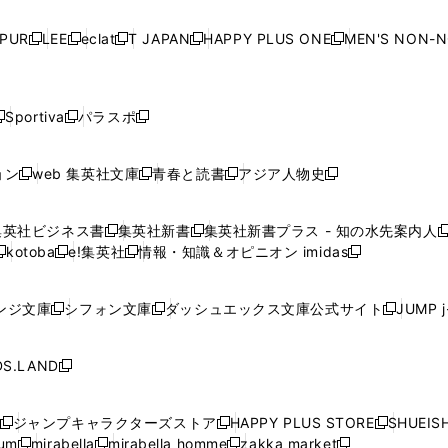
い
い
い
い
ド
ド
ド
ド
ド
開
く
開
く
開
く
開
ウ
ウ
ウ
ウ
ウ
ウ
ウ
ウ
ウ
PUR
LEE
eclat
T JAPAN
HAPPY PLUS ONE
MEN'S NON-
く
く
く
く
新
新
新
新
新
ィ
ィ
ィ
ィ
で
で
で
で
で
し
し
し
し
し
ン
ン
ン
ン
開
開
開
開
開
い
い
い
い
い
ド
ド
ド
ド
く
く
く
く
く
ウ
ウ
ウ
ウ
ウ
ウ
ウ
ウ
ウ
Sportiva
パラスポ
新
新
ィ
ィ
ィ
ィ
ィ
で
で
で
で
し
し
し
ン
ン
ン
ン
ン
開
開
開
開
い
い
い
ド
ド
ド
ド
ド
ョン
web 集英社文庫
青春と読書
アジア人物史
く
く
く
く
新
新
新
新
ウ
ウ
ウ
ウ
ウ
ウ
ウ
ウ
し
し
し
し
ィ
ィ
ィ
で
で
で
で
で
い
い
い
い
ン
ン
ン
集英社ビジネス書
集英社新書
集英社新書プラス - 知の水先案内人
開
開
開
開
開
新
新
新
ウ
ウ
ウ
ウ
ド
ド
ド
kotoba
e!集英社
情報・知識＆オピニオン imidas
く
く
く
く
く
新
し
新
し
新
ィ
ィ
ィ
ィ
ウ
ウ
ウ
し
し
い
し
い
し
ン
ン
ン
ン
で
で
で
い
い
ウ
い
ウ
い
ド
ド
ド
ド
ンジ文庫
シフォン文庫
ダッシュエックス文庫公式サイト
JUMP 
開
開
開
新
新
新
ウ
ウ
ィ
ウ
ィ
ウ
ウ
ウ
ウ
ウ
く
く
く
し
し
し
ィ
ィ
ン
ィ
ン
ィ
で
で
で
で
い
い
い
ン
ン
ド
ン
ド
ン
S.LAND
開
開
開
開
新
ウ
ウ
ウ
ド
ド
ウ
ド
ウ
ド
く
く
く
く
し
ィ
ィ
ィ
ウ
ウ
で
ウ
で
ウ
い
ン
ン
ン
ジャンプキャラクターズストア
HAPPY PLUS STORE
SHUEIS
で
で
開
で
開
で
新
新
新
ウ
ド
ド
ド
ium
mirabella
mirabella homme
zakka market
開
開
く
開
く
開
し
新
新
新
し
新
し