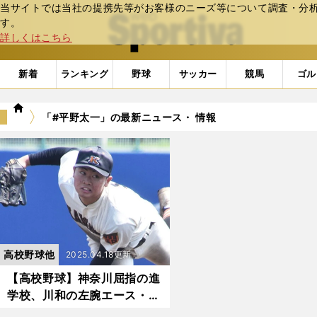
当サイトでは当社の提携先等がお客様のニーズ等について調査・分析し
web Sportiva (webスポルティーバ)
す。
詳しくはこちら
新着
ランキング
野球
サッカー
競馬
ゴル
we
「#平野太一」の最新ニュース・ 情報
b
ス
ポ
ル
テ
ィ
ー
バ
高校野球他
2025.04.18更新
【高校野球】神奈川屈指の進
学校、川和の左腕エース・濱
岡蒼太はなぜ「高卒→プロ」