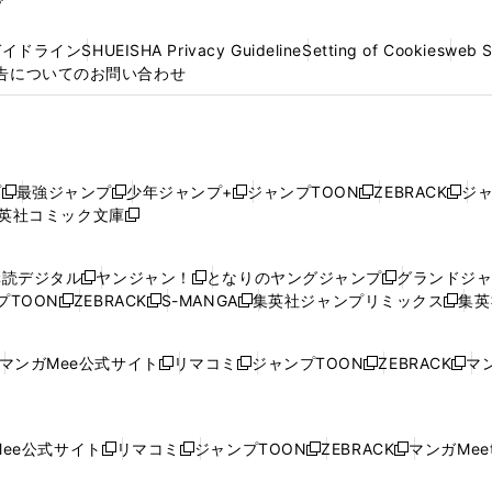
プ
ガイドライン
SHUEISHA Privacy Guideline
Setting of Cookies
web 
告についてのお問い合わせ
プ
最強ジャンプ
少年ジャンプ+
ジャンプTOON
ZEBRACK
ジ
新
新
新
新
新
英社コミック文庫
し
新
し
し
し
し
い
い
し
い
い
い
ウ
ウ
い
ウ
ウ
ウ
購読デジタル
ヤンジャン！
となりのヤングジャンプ
グランドジ
新
新
新
ィ
ィ
ウ
ィ
ィ
ィ
プTOON
ZEBRACK
S-MANGA
集英社ジャンプリミックス
集英
新
し
新
し
新
し
新
ン
ン
ィ
ン
ン
ン
し
い
し
い
し
い
し
ド
ド
ン
ド
ド
ド
い
ウ
い
ウ
い
ウ
い
ウ
ウ
ド
ウ
ウ
ウ
マンガMee公式サイト
リマコミ
ジャンプTOON
ZEBRACK
マン
新
新
新
新
ウ
ィ
ウ
ィ
ウ
ィ
ウ
で
で
ウ
で
で
で
し
し
し
し
し
ィ
ン
ィ
ン
ィ
ン
ィ
開
開
で
開
開
開
い
い
い
い
い
ン
ド
ン
ド
ン
ド
ン
く
く
開
く
く
く
ウ
ウ
ウ
ウ
ウ
ド
ウ
ド
ウ
ド
ウ
ド
ee公式サイト
リマコミ
ジャンプTOON
ZEBRACK
マンガMeet
く
新
新
新
新
ィ
ィ
ィ
ィ
ィ
ウ
で
ウ
で
ウ
で
ウ
し
し
し
し
ン
ン
ン
ン
ン
で
開
で
開
で
開
で