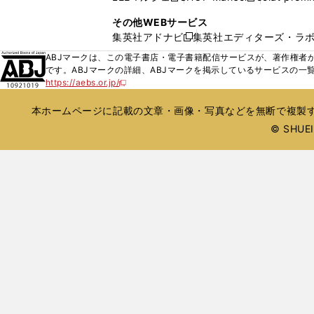
ィ
ウ
い
し
し
ン
その他WEBサービス
で
ウ
い
い
ド
集英社アドナビ
集英社エディターズ・ラ
開
新
ィ
ウ
ウ
ウ
く
し
ABJマークは、この電子書店・電子書籍配信サービスが、著作権者か
ン
ィ
ィ
で
い
です。ABJマークの詳細、ABJマークを掲示しているサービスの一
ド
ン
ン
開
https://aebs.or.jp/
ウ
新
ウ
ド
ド
く
し
ィ
で
ウ
ウ
い
本ホームページに記載の文章・画像・写真などを無断で複製す
ン
開
で
で
ウ
ド
© SHUEIS
ィ
く
開
開
ン
ウ
く
く
ド
で
ウ
開
で
開
く
く