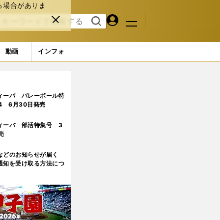
る場合がありま
マイペ
閉じ
検索
メニュ
ー
る
す
ジ
る
動画
インフォ
ィーバ バレーボール特
.4 6月30日発売
ィーバ 部活特集号 3
売
などのお知らせが届く
通知を受け取る方法につ