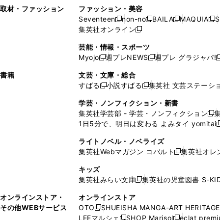
い
し
い
い
ド
ン
ド
ン
取材・ファッション
ファッション・美容
開
く
開
ウ
い
ウ
ウ
ウ
ド
ウ
ド
Seventeen
non-no
BAILA
MAQUIA
S
く
く
新
新
新
新
ィ
ウ
ィ
ィ
で
ウ
で
ウ
集英社オンライン
し
新
し
し
し
ン
ィ
ン
ン
開
で
開
で
い
し
い
い
い
ド
ン
ド
ド
芸能・情報・スポーツ
く
開
く
開
ウ
い
ウ
ウ
ウ
ウ
ド
ウ
ウ
Myojo
週プレNEWS
週プレ グラジャパ!
く
く
新
新
新
ィ
ウ
ィ
ィ
ィ
で
ウ
で
で
し
し
ン
ィ
ン
ン
ン
書籍
文芸・文庫・総合
開
で
開
開
い
い
ド
ン
ド
ド
ド
すばる
小説すばる
集英社 文芸ステーシ
く
開
く
く
新
新
ウ
ウ
ウ
ド
ウ
ウ
ウ
く
し
し
ィ
ィ
学芸・ノンフィクション・新書
で
ウ
で
で
で
い
い
ン
ン
集英社学芸部 - 学芸・ノンフィクション
開
で
開
開
開
新
ウ
ウ
ド
ド
1日5分で、明日は変わる よみタイ yomitai
く
開
く
く
く
し
新
ィ
ィ
ウ
ウ
く
い
ン
ン
ライトノベル・ノベライズ
で
で
ウ
ド
ド
集英社Webマガジン コバルト
集英社オレ
開
開
新
ィ
ウ
ウ
く
く
し
ン
キッズ
で
で
い
ド
集英社みらい文庫
集英社の児童図書 S-KID
開
開
新
ウ
ウ
く
く
し
ィ
オンラインストア・
オンラインストア
で
い
ン
その他WEBサービス
OTO
SHUEISHA MANGA-ART HERITAGE
開
新
ウ
ド
LEEマルシェ
SHOP Marisol
eclat prem
く
し
新
新