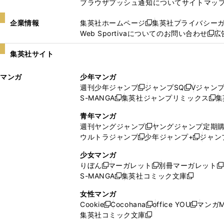
ブラウザプッシュ通知について
サイトマッ
企業情報
集英社ホームページ
集英社プライバシー
新
Web Sportivaについてのお問い合わせ
広
し
新
い
し
集英社サイト
ウ
い
ィ
ウ
マンガ
少年マンガ
ン
ィ
週刊少年ジャンプ
ジャンプSQ
Vジャン
ド
ン
新
新
S-MANGA
集英社ジャンプリミックス
集
ウ
ド
新
し
し
新
で
ウ
し
い
い
し
青年マンガ
開
で
い
ウ
ウ
い
週刊ヤングジャンプ
ヤングジャンプ定期
新
く
開
ウ
ィ
ィ
ウ
ウルトラジャンプ
少年ジャンプ+
ジャン
新
し
新
く
ィ
ン
ン
ィ
し
い
し
ン
ド
ド
ン
少女マンガ
い
ウ
い
ド
ウ
ウ
ド
りぼん
マーガレット
別冊マーガレット
新
新
新
ウ
ィ
ウ
ウ
で
で
ウ
S-MANGA
集英社コミック文庫
し
新
し
新
ィ
ン
ィ
で
開
開
で
い
し
い
し
ン
ド
ン
女性マンガ
開
く
く
開
ウ
い
ウ
い
ド
ウ
ド
Cookie
Cocohana
office YOU
マンガM
く
く
新
新
新
ィ
ウ
ィ
ウ
ウ
で
ウ
集英社コミック文庫
し
新
し
し
ン
ィ
ン
ィ
で
開
で