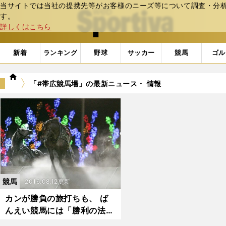
当サイトでは当社の提携先等がお客様のニーズ等について調査・分析し
web Sportiva (webスポルティーバ)
す。
詳しくはこちら
新着
ランキング
野球
サッカー
競馬
ゴル
we
「#帯広競馬場」の最新ニュース・ 情報
b
ス
ポ
ル
テ
ィ
ー
バ
競馬
2016.08.12更新
カンが勝負の旅打ちも、 ば
んえい競馬には「勝利の法
則」がある!?