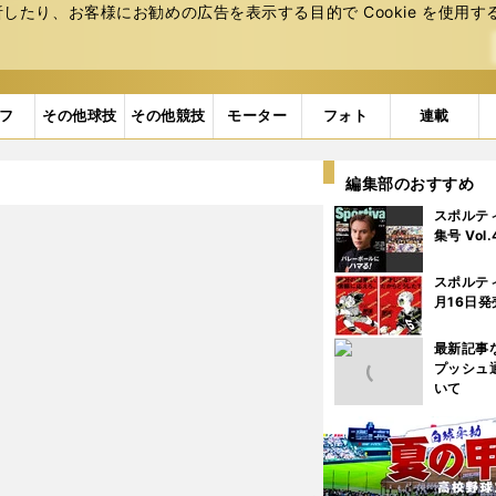
たり、お客様にお勧めの広告を表⽰する⽬的で Cookie を使⽤す
フ
その他球技
その他競技
モーター
フォト
連載
編集部のおすすめ
スポルテ
集号 Vol
スポルテ
月16日発
最新記事
プッシュ
いて