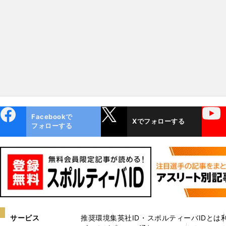
ebo
X
YouTube
Facebookで
Xでフォローする
ok
フォローする
サービス
推奨環境
集英社ID・スポルティーバIDとは