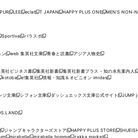
い
い
い
い
ド
ド
ド
ド
ド
開
く
開
く
開
く
開
ウ
ウ
ウ
ウ
ウ
ウ
ウ
ウ
ウ
PUR
LEE
eclat
T JAPAN
HAPPY PLUS ONE
MEN'S NON-
く
く
く
く
新
新
新
新
新
ィ
ィ
ィ
ィ
で
で
で
で
で
し
し
し
し
し
ン
ン
ン
ン
開
開
開
開
開
い
い
い
い
い
ド
ド
ド
ド
く
く
く
く
く
ウ
ウ
ウ
ウ
ウ
ウ
ウ
ウ
ウ
Sportiva
パラスポ
新
新
ィ
ィ
ィ
ィ
ィ
で
で
で
で
し
し
し
ン
ン
ン
ン
ン
開
開
開
開
い
い
い
ド
ド
ド
ド
ド
ョン
web 集英社文庫
青春と読書
アジア人物史
く
く
く
く
新
新
新
新
ウ
ウ
ウ
ウ
ウ
ウ
ウ
ウ
し
し
し
し
ィ
ィ
ィ
で
で
で
で
で
い
い
い
い
ン
ン
ン
集英社ビジネス書
集英社新書
集英社新書プラス - 知の水先案内人
開
開
開
開
開
新
新
新
ウ
ウ
ウ
ウ
ド
ド
ド
kotoba
e!集英社
情報・知識＆オピニオン imidas
く
く
く
く
く
新
し
新
し
新
ィ
ィ
ィ
ィ
ウ
ウ
ウ
し
し
い
し
い
し
ン
ン
ン
ン
で
で
で
い
い
ウ
い
ウ
い
ド
ド
ド
ド
ンジ文庫
シフォン文庫
ダッシュエックス文庫公式サイト
JUMP 
開
開
開
新
新
新
ウ
ウ
ィ
ウ
ィ
ウ
ウ
ウ
ウ
ウ
く
く
く
し
し
し
ィ
ィ
ン
ィ
ン
ィ
で
で
で
で
い
い
い
ン
ン
ド
ン
ド
ン
S.LAND
開
開
開
開
新
ウ
ウ
ウ
ド
ド
ウ
ド
ウ
ド
く
く
く
く
し
ィ
ィ
ィ
ウ
ウ
で
ウ
で
ウ
い
ン
ン
ン
ジャンプキャラクターズストア
HAPPY PLUS STORE
SHUEIS
で
で
開
で
開
で
新
新
新
ウ
ド
ド
ド
ium
mirabella
mirabella homme
zakka market
開
開
く
開
く
開
し
新
新
新
し
新
し