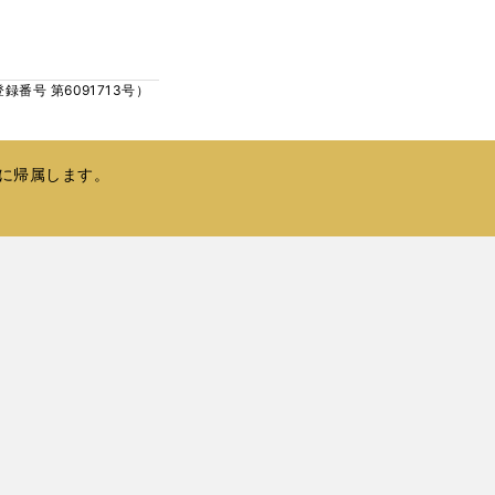
ウ
い
で
ウ
開
ィ
く
号 第6091713号）
ン
ド
ウ
で
に帰属します。
開
く