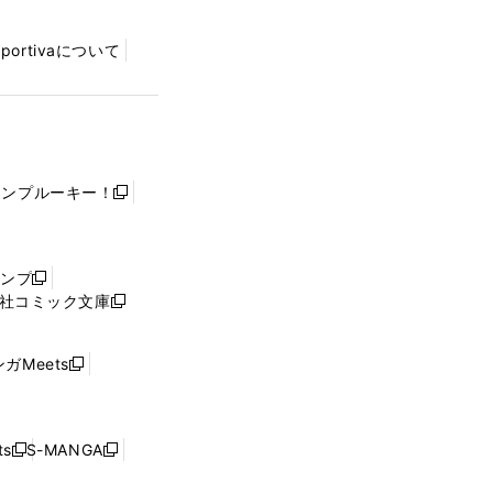
Sportivaについて
ャンプルーキー！
新
し
い
ウ
ャンプ
新
ィ
社コミック文庫
し
新
ン
い
し
ド
ウ
い
ウ
ガMeets
新
ィ
ウ
で
し
ン
ィ
開
い
ド
ン
く
ウ
ウ
ド
s
S-MANGA
新
新
ィ
で
ウ
し
し
ン
開
で