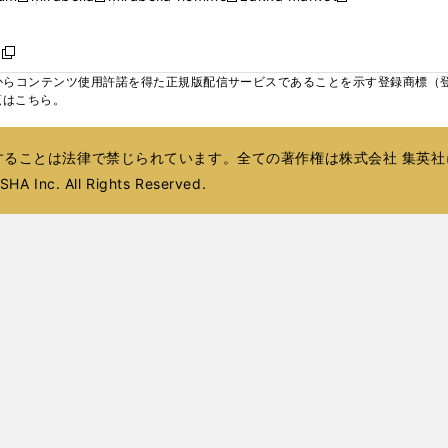
ィ
ウ
ウ
ウ
く
く
く
く
い
し
し
い
し
し
い
ン
で
で
で
ウ
い
い
ウ
い
い
ウ
ド
ボ
開
開
開
新
ィ
ウ
ウ
ィ
ウ
ウ
ィ
ウ
く
く
く
し
らコンテンツ使用許諾を得た正規版配信サービスであることを示す登録商標（登録番
ン
ィ
ィ
ン
ィ
ィ
ン
で
い
覧はこちら。
ド
ン
ン
ド
ン
ン
ド
開
ウ
ウ
ド
ド
ウ
ド
ド
ウ
く
ィ
で
ウ
ウ
で
ウ
ウ
で
ることは法律で禁じられています。全ての著作権は株式会社 集英社
ン
開
で
で
開
で
で
開
ド
HA Inc. All Rights Reserved.
く
開
開
く
開
開
く
ウ
く
く
く
く
で
開
く