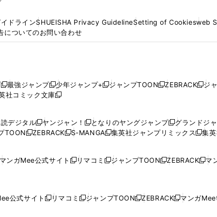
プ
ガイドライン
SHUEISHA Privacy Guideline
Setting of Cookies
web 
告についてのお問い合わせ
プ
最強ジャンプ
少年ジャンプ+
ジャンプTOON
ZEBRACK
ジ
新
新
新
新
新
英社コミック文庫
し
新
し
し
し
し
い
い
し
い
い
い
ウ
ウ
い
ウ
ウ
ウ
購読デジタル
ヤンジャン！
となりのヤングジャンプ
グランドジ
新
新
新
ィ
ィ
ウ
ィ
ィ
ィ
プTOON
ZEBRACK
S-MANGA
集英社ジャンプリミックス
集英
新
し
新
し
新
し
新
ン
ン
ィ
ン
ン
ン
し
い
し
い
し
い
し
ド
ド
ン
ド
ド
ド
い
ウ
い
ウ
い
ウ
い
ウ
ウ
ド
ウ
ウ
ウ
マンガMee公式サイト
リマコミ
ジャンプTOON
ZEBRACK
マン
新
新
新
新
ウ
ィ
ウ
ィ
ウ
ィ
ウ
で
で
ウ
で
で
で
し
し
し
し
し
ィ
ン
ィ
ン
ィ
ン
ィ
開
開
で
開
開
開
い
い
い
い
い
ン
ド
ン
ド
ン
ド
ン
く
く
開
く
く
く
ウ
ウ
ウ
ウ
ウ
ド
ウ
ド
ウ
ド
ウ
ド
ee公式サイト
リマコミ
ジャンプTOON
ZEBRACK
マンガMeet
く
新
新
新
新
ィ
ィ
ィ
ィ
ィ
ウ
で
ウ
で
ウ
で
ウ
し
し
し
し
ン
ン
ン
ン
ン
で
開
で
開
で
開
で