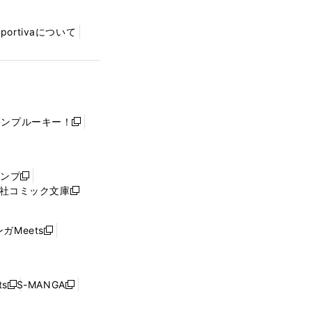
Sportivaについて
ャンプルーキー！
新
し
い
ウ
ャンプ
新
ィ
社コミック文庫
し
新
ン
い
し
ド
ウ
い
ウ
ガMeets
新
ィ
ウ
で
し
ン
ィ
開
い
ド
ン
く
ウ
ウ
ド
s
S-MANGA
新
新
ィ
で
ウ
し
し
ン
開
で