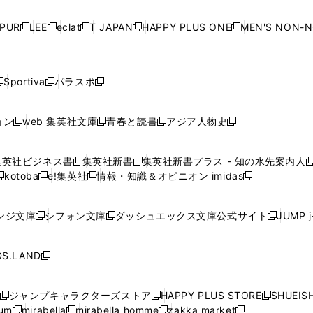
い
い
い
い
ド
ド
ド
ド
ド
開
く
開
く
開
く
開
ウ
ウ
ウ
ウ
ウ
ウ
ウ
ウ
ウ
PUR
LEE
eclat
T JAPAN
HAPPY PLUS ONE
MEN'S NON-
く
く
く
く
新
新
新
新
新
ィ
ィ
ィ
ィ
で
で
で
で
で
し
し
し
し
し
ン
ン
ン
ン
開
開
開
開
開
い
い
い
い
い
ド
ド
ド
ド
く
く
く
く
く
ウ
ウ
ウ
ウ
ウ
ウ
ウ
ウ
ウ
Sportiva
パラスポ
新
新
ィ
ィ
ィ
ィ
ィ
で
で
で
で
し
し
し
ン
ン
ン
ン
ン
開
開
開
開
い
い
い
ド
ド
ド
ド
ド
ョン
web 集英社文庫
青春と読書
アジア人物史
く
く
く
く
新
新
新
新
ウ
ウ
ウ
ウ
ウ
ウ
ウ
ウ
し
し
し
し
ィ
ィ
ィ
で
で
で
で
で
い
い
い
い
ン
ン
ン
集英社ビジネス書
集英社新書
集英社新書プラス - 知の水先案内人
開
開
開
開
開
新
新
新
ウ
ウ
ウ
ウ
ド
ド
ド
kotoba
e!集英社
情報・知識＆オピニオン imidas
く
く
く
く
く
新
し
新
し
新
ィ
ィ
ィ
ィ
ウ
ウ
ウ
し
し
い
し
い
し
ン
ン
ン
ン
で
で
で
い
い
ウ
い
ウ
い
ド
ド
ド
ド
ンジ文庫
シフォン文庫
ダッシュエックス文庫公式サイト
JUMP 
開
開
開
新
新
新
ウ
ウ
ィ
ウ
ィ
ウ
ウ
ウ
ウ
ウ
く
く
く
し
し
し
ィ
ィ
ン
ィ
ン
ィ
で
で
で
で
い
い
い
ン
ン
ド
ン
ド
ン
S.LAND
開
開
開
開
新
ウ
ウ
ウ
ド
ド
ウ
ド
ウ
ド
く
く
く
く
し
ィ
ィ
ィ
ウ
ウ
で
ウ
で
ウ
い
ン
ン
ン
ジャンプキャラクターズストア
HAPPY PLUS STORE
SHUEIS
で
で
開
で
開
で
新
新
新
ウ
ド
ド
ド
ium
mirabella
mirabella homme
zakka market
開
開
く
開
く
開
し
新
新
新
し
新
し