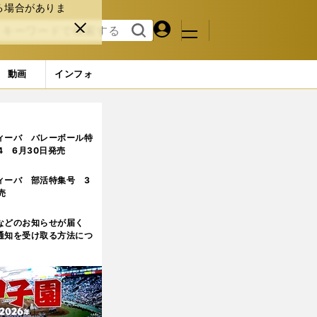
る場合がありま
マイペ
閉じ
検索
メニュ
ー
る
す
ジ
る
動画
インフォ
ィーバ バレーボール特
.4 6月30日発売
ィーバ 部活特集号 3
売
などのお知らせが届く
通知を受け取る方法につ