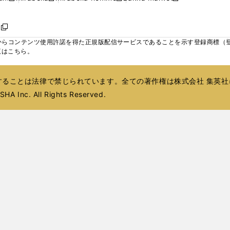
ィ
ウ
ウ
ウ
く
く
く
く
い
し
し
い
し
し
い
ン
で
で
で
ウ
い
い
ウ
い
い
ウ
ド
ボ
開
開
開
新
ィ
ウ
ウ
ィ
ウ
ウ
ィ
ウ
く
く
く
し
らコンテンツ使用許諾を得た正規版配信サービスであることを示す登録商標（登録番
ン
ィ
ィ
ン
ィ
ィ
ン
で
い
覧はこちら。
ド
ン
ン
ド
ン
ン
ド
開
ウ
ウ
ド
ド
ウ
ド
ド
ウ
く
ィ
で
ウ
ウ
で
ウ
ウ
で
ることは法律で禁じられています。全ての著作権は株式会社 集英社
ン
開
で
で
開
で
で
開
ド
HA Inc. All Rights Reserved.
く
開
開
く
開
開
く
ウ
く
く
く
く
で
開
く