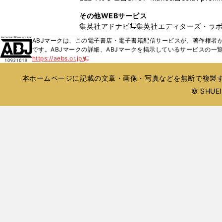
ィ
ウ
い
し
し
ン
その他WEBサービス
で
ウ
い
い
ド
集英社アドナビ
集英社エディターズ・ラ
開
新
ィ
ウ
ウ
ウ
く
し
ABJマークは、この電子書店・電子書籍配信サービスが、著作権者か
ン
ィ
ィ
で
い
です。ABJマークの詳細、ABJマークを掲示しているサービスの一
ド
ン
ン
開
https://aebs.or.jp/
ウ
新
ウ
ド
ド
く
し
ィ
で
ウ
ウ
い
本ホームページに記載の文章・画像・写真などを無断で複製す
ン
開
で
で
ウ
ド
© SHUEIS
ィ
く
開
開
ン
ウ
く
く
ド
で
ウ
開
で
開
く
く