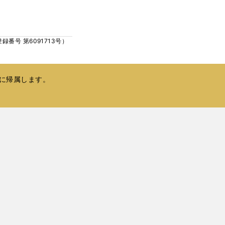
ウ
い
で
ウ
開
ィ
く
号 第6091713号）
ン
ド
ウ
で
に帰属します。
開
く