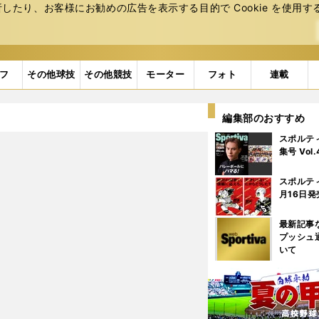
たり、お客様にお勧めの広告を表⽰する⽬的で Cookie を使⽤す
フ
その他球技
その他競技
モーター
フォト
連載
編集部のおすすめ
スポルテ
集号 Vol
スポルテ
月16日発
最新記事
プッシュ
いて