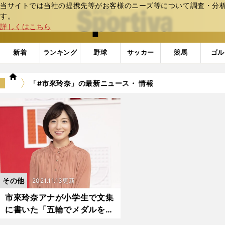
当サイトでは当社の提携先等がお客様のニーズ等について調査・分析し
web Sportiva (webスポルティーバ)
す。
詳しくはこちら
新着
ランキング
野球
サッカー
競馬
ゴル
we
「#市來玲奈」の最新ニュース・ 情報
b
ス
ポ
ル
テ
ィ
ー
バ
その他
2021.11.13更新
市來玲奈アナが小学生で文集
に書いた「五輪でメダルを獲
りたい」。当時すごく憧れた