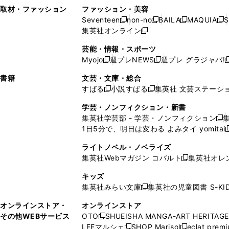
い
し
い
い
ド
ン
ド
ン
取材・ファッション
ファッション・美容
開
く
開
ウ
い
ウ
ウ
ウ
ド
ウ
ド
Seventeen
non-no
BAILA
MAQUIA
S
く
く
新
新
新
新
ィ
ウ
ィ
ィ
で
ウ
で
ウ
集英社オンライン
し
新
し
し
し
ン
ィ
ン
ン
開
で
開
で
い
し
い
い
い
ド
ン
ド
ド
芸能・情報・スポーツ
く
開
く
開
ウ
い
ウ
ウ
ウ
ウ
ド
ウ
ウ
Myojo
週プレNEWS
週プレ グラジャパ!
く
く
新
新
新
ィ
ウ
ィ
ィ
ィ
で
ウ
で
で
し
し
ン
ィ
ン
ン
ン
書籍
文芸・文庫・総合
開
で
開
開
い
い
ド
ン
ド
ド
ド
すばる
小説すばる
集英社 文芸ステーシ
く
開
く
く
新
新
ウ
ウ
ウ
ド
ウ
ウ
ウ
く
し
し
ィ
ィ
学芸・ノンフィクション・新書
で
ウ
で
で
で
い
い
ン
ン
集英社学芸部 - 学芸・ノンフィクション
開
で
開
開
開
新
ウ
ウ
ド
ド
1日5分で、明日は変わる よみタイ yomitai
く
開
く
く
く
し
新
ィ
ィ
ウ
ウ
く
い
ン
ン
ライトノベル・ノベライズ
で
で
ウ
ド
ド
集英社Webマガジン コバルト
集英社オレ
開
開
新
ィ
ウ
ウ
く
く
し
ン
キッズ
で
で
い
ド
集英社みらい文庫
集英社の児童図書 S-KID
開
開
新
ウ
ウ
く
く
し
ィ
オンラインストア・
オンラインストア
で
い
ン
その他WEBサービス
OTO
SHUEISHA MANGA-ART HERITAGE
開
新
ウ
ド
LEEマルシェ
SHOP Marisol
eclat prem
く
し
新
新