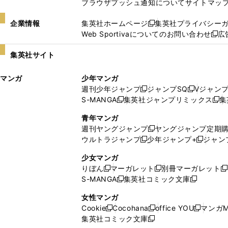
ブラウザプッシュ通知について
サイトマッ
企業情報
集英社ホームページ
集英社プライバシー
新
Web Sportivaについてのお問い合わせ
広
し
新
い
し
集英社サイト
ウ
い
ィ
ウ
マンガ
少年マンガ
ン
ィ
週刊少年ジャンプ
ジャンプSQ
Vジャン
ド
ン
新
新
S-MANGA
集英社ジャンプリミックス
集
ウ
ド
新
し
し
新
で
ウ
し
い
い
し
青年マンガ
開
で
い
ウ
ウ
い
週刊ヤングジャンプ
ヤングジャンプ定期
新
く
開
ウ
ィ
ィ
ウ
ウルトラジャンプ
少年ジャンプ+
ジャン
新
し
新
く
ィ
ン
ン
ィ
し
い
し
ン
ド
ド
ン
少女マンガ
い
ウ
い
ド
ウ
ウ
ド
りぼん
マーガレット
別冊マーガレット
新
新
新
ウ
ィ
ウ
ウ
で
で
ウ
S-MANGA
集英社コミック文庫
し
新
し
新
ィ
ン
ィ
で
開
開
で
い
し
い
し
ン
ド
ン
女性マンガ
開
く
く
開
ウ
い
ウ
い
ド
ウ
ド
Cookie
Cocohana
office YOU
マンガM
く
く
新
新
新
ィ
ウ
ィ
ウ
ウ
で
ウ
集英社コミック文庫
し
新
し
し
ン
ィ
ン
ィ
で
開
で