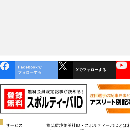
女子選手がいた
ebo
X
YouTube
Facebookで
Xでフォローする
ok
フォローする
サービス
推奨環境
集英社ID・スポルティーバIDとは