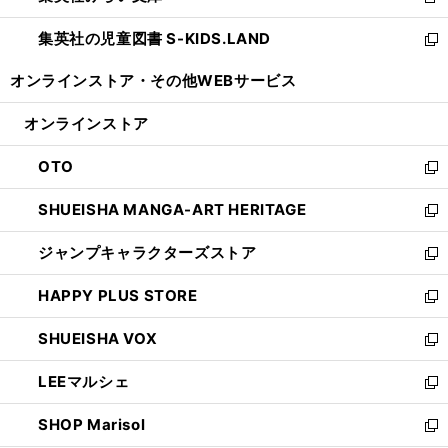
新
開
ウ
ン
し
集英社の児童図書 S-KIDS.LAND
く
で
ド
い
新
開
ウ
ウ
し
オンラインストア・
その他WEBサービス
く
で
ィ
い
開
ン
ウ
オンラインストア
く
ド
ィ
ウ
ン
OTO
で
ド
新
開
ウ
し
SHUEISHA MANGA-ART HERITAGE
く
で
い
新
開
ウ
し
ジャンプキャラクターズストア
く
ィ
い
新
ン
ウ
し
HAPPY PLUS STORE
ド
ィ
い
新
ウ
ン
ウ
し
SHUEISHA VOX
で
ド
ィ
い
新
開
ウ
ン
ウ
し
LEEマルシェ
く
で
ド
ィ
い
新
開
ウ
ン
ウ
し
SHOP Marisol
く
で
ド
ィ
い
新
開
ウ