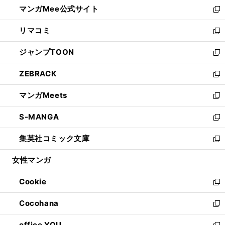
し
マンガMee公式サイト
く
ド
ィ
い
新
ウ
ン
ウ
し
リマコミ
で
ド
ィ
い
新
開
ウ
ン
ウ
し
ジャンプTOON
く
で
ド
ィ
い
新
開
ウ
ン
ウ
し
ZEBRACK
く
で
ド
ィ
い
新
開
ウ
ン
ウ
し
マンガMeets
く
で
ド
ィ
い
新
開
ウ
ン
ウ
し
S-MANGA
く
で
ド
ィ
い
新
開
ウ
ン
ウ
し
集英社コミック文庫
く
で
ド
ィ
い
新
開
ウ
ン
ウ
し
女性マンガ
く
で
ド
ィ
い
開
ウ
ン
ウ
Cookie
く
で
ド
ィ
新
開
ウ
ン
し
Cocohana
く
で
ド
い
新
開
ウ
ウ
し
office YOU
く