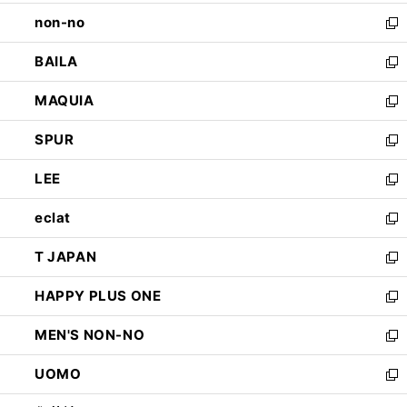
開
ウ
し
non-no
く
で
い
新
開
ウ
し
BAILA
く
ィ
い
新
ン
ウ
し
MAQUIA
ド
ィ
い
新
ウ
ン
ウ
し
SPUR
で
ド
ィ
い
新
開
ウ
ン
ウ
し
LEE
く
で
ド
ィ
い
新
開
ウ
ン
ウ
し
eclat
く
で
ド
ィ
い
新
開
ウ
ン
ウ
し
T JAPAN
く
で
ド
ィ
い
新
開
ウ
ン
ウ
し
HAPPY PLUS ONE
く
で
ド
ィ
い
新
開
ウ
ン
ウ
し
MEN'S NON-NO
く
で
ド
ィ
い
新
開
ウ
ン
ウ
し
UOMO
く
で
ド
ィ
い
新
開
ウ
ン
ウ
し