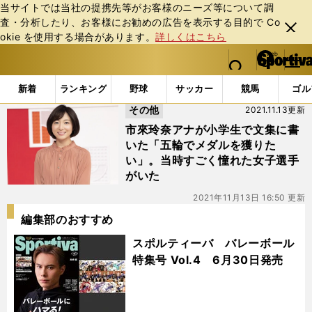
当サイトでは当社の提携先等がお客様のニーズ等について調
査・分析したり、お客様にお勧めの広告を表⽰する⽬的で Co
閉じ
okie を使⽤する場合があります。
詳しくはこちら
る
マイペ
web Sportiva (webスポルティーバ)
検索
メニュ
we
ー
「#市來アナ」の最新ニュース・ 情報
b
ジ
新着
ランキング
野球
サッカー
競馬
ゴル
ス
その他
2021.11.13更新
ポ
ル
市來玲奈アナが小学生で文集に書
テ
いた「五輪でメダルを獲りた
ィ
い」。当時すごく憧れた女子選手
ー
がいた
バ
2021年11月13日 16:50 更新
編集部のおすすめ
スポルティーバ バレーボール
特集号 Vol.4 6月30日発売