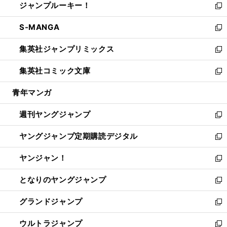
ジャンプルーキー！
く
で
ド
ィ
い
新
開
ウ
ン
ウ
し
S-MANGA
く
で
ド
ィ
い
新
開
ウ
ン
ウ
し
集英社ジャンプリミックス
く
で
ド
ィ
い
新
開
ウ
ン
ウ
し
集英社コミック文庫
く
で
ド
ィ
い
新
開
ウ
ン
ウ
し
青年マンガ
く
で
ド
ィ
い
開
ウ
ン
ウ
週刊ヤングジャンプ
く
で
ド
ィ
新
開
ウ
ン
し
ヤングジャンプ定期購読デジタル
く
で
ド
い
新
開
ウ
ウ
し
ヤンジャン！
く
で
ィ
い
新
開
ン
ウ
し
となりのヤングジャンプ
く
ド
ィ
い
新
ウ
ン
ウ
し
グランドジャンプ
で
ド
ィ
い
新
開
ウ
ン
ウ
し
ウルトラジャンプ
く
で
ド
ィ
い
新