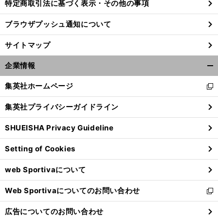
特定商取引法に基づく表示・その他の事項
ブラウザプッシュ通知について
サイトマップ
企業情報
開
く/
集英社ホームページ
新
閉
し
じ
集英社プライバシーガイドライン
い
る
ウ
SHUEISHA Privacy Guideline
ィ
ン
Setting of Cookies
ド
ウ
web Sportivaについて
で
開
Web Sportivaについてのお問い合わせ
く
新
し
広告についてのお問い合わせ
い