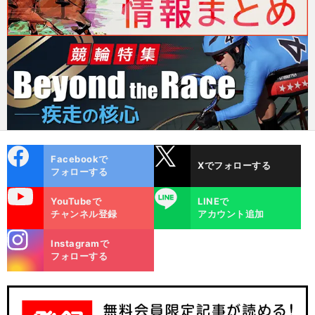
cebo
X
Facebookで
Xでフォローする
ok
フォローする
uTube
LINE
YouTubeで
LINEで
チャンネル登録
アカウント追加
stagra
Instagramで
m
フォローする