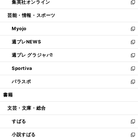
集英社オンライン
く
で
ド
ィ
い
新
開
ウ
ン
ウ
し
芸能・情報・スポーツ
く
で
ド
ィ
い
開
ウ
ン
ウ
Myojo
く
で
ド
ィ
新
開
ウ
ン
し
週プレNEWS
く
で
ド
い
新
開
ウ
ウ
し
週プレ グラジャパ!
く
で
ィ
い
新
開
ン
ウ
し
Sportiva
く
ド
ィ
い
新
ウ
ン
ウ
し
パラスポ
で
ド
ィ
い
新
開
ウ
ン
ウ
し
書籍
く
で
ド
ィ
い
開
ウ
ン
ウ
文芸・文庫・総合
く
で
ド
ィ
開
ウ
ン
すばる
く
で
ド
新
開
ウ
し
小説すばる
く
で
い
新