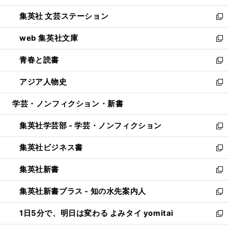
開
ウ
し
集英社 文芸ステーション
く
ィ
い
新
ン
ウ
し
web 集英社文庫
ド
ィ
い
新
ウ
ン
ウ
し
青春と読書
で
ド
ィ
い
新
開
ウ
ン
ウ
し
アジア人物史
く
で
ド
ィ
い
新
開
ウ
ン
ウ
し
学芸・ノンフィクション・新書
く
で
ド
ィ
い
開
ウ
ン
ウ
集英社学芸部 - 学芸・ノンフィクション
く
で
ド
ィ
新
開
ウ
ン
し
集英社ビジネス書
く
で
ド
い
新
開
ウ
ウ
し
集英社新書
く
で
ィ
い
新
開
ン
ウ
し
集英社新書プラス - 知の水先案内人
く
ド
ィ
い
新
ウ
ン
ウ
し
1日5分で、明日は変わる よみタイ yomitai
で
ド
ィ
い
新
開
ウ
ン
ウ
し