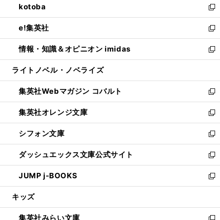
kotoba
く
で
ド
ィ
い
新
開
ウ
ン
ウ
し
e!集英社
く
で
ド
ィ
い
新
開
ウ
ン
ウ
し
情報・知識＆オピニオン imidas
く
で
ド
ィ
い
新
開
ウ
ン
ウ
し
ライトノベル・ノベライズ
く
で
ド
ィ
い
開
ウ
ン
ウ
集英社Webマガジン コバルト
く
で
ド
ィ
新
開
ウ
ン
し
集英社オレンジ文庫
く
で
ド
い
新
開
ウ
ウ
し
シフォン文庫
く
で
ィ
い
新
開
ン
ウ
し
ダッシュエックス文庫公式サイト
く
ド
ィ
い
新
ウ
ン
ウ
し
JUMP j-BOOKS
で
ド
ィ
い
新
開
ウ
ン
ウ
し
キッズ
く
で
ド
ィ
い
開
ウ
ン
ウ
集英社みらい文庫
く
で
ド
ィ