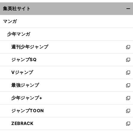
ウ
集英社サイト
ィ
開
ン
く/
マンガ
ド
閉
ウ
じ
少年マンガ
で
る
開
週刊少年ジャンプ
く
新
し
ジャンプSQ
い
新
ウ
し
Vジャンプ
ィ
い
新
ン
ウ
し
最強ジャンプ
ド
ィ
い
新
ウ
ン
ウ
し
少年ジャンプ+
で
ド
ィ
い
新
開
ウ
ン
ウ
し
ジャンプTOON
く
で
ド
ィ
い
新
開
ウ
ン
ウ
し
ZEBRACK
く
で
ド
ィ
い
新
開
ウ
ン
ウ
し