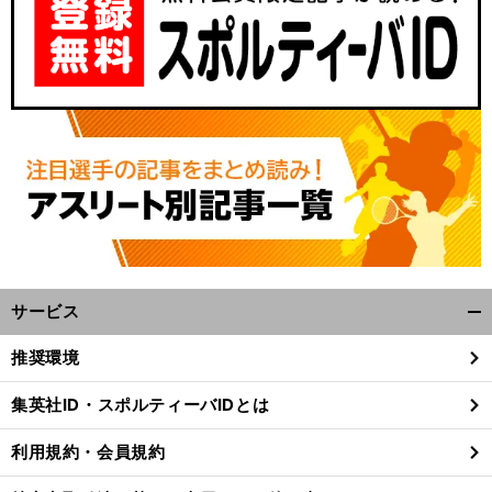
サービス
開
く/
推奨環境
閉
じ
集英社ID・スポルティーバIDとは
る
利用規約・会員規約