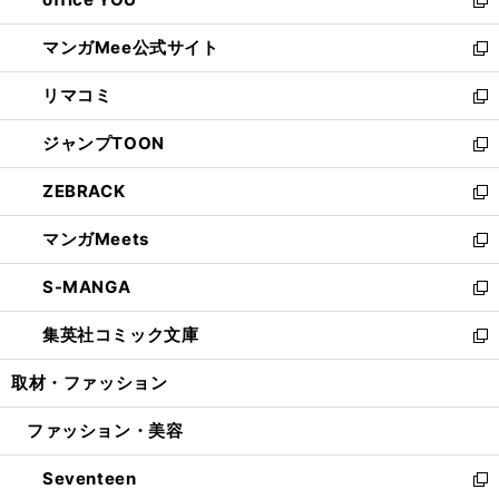
で
ィ
い
新
開
ン
ウ
し
マンガMee公式サイト
く
ド
ィ
い
新
ウ
ン
ウ
し
リマコミ
で
ド
ィ
い
新
開
ウ
ン
ウ
し
ジャンプTOON
く
で
ド
ィ
い
新
開
ウ
ン
ウ
し
ZEBRACK
く
で
ド
ィ
い
新
開
ウ
ン
ウ
し
マンガMeets
く
で
ド
ィ
い
新
開
ウ
ン
ウ
し
S-MANGA
く
で
ド
ィ
い
新
開
ウ
ン
ウ
し
集英社コミック文庫
く
で
ド
ィ
い
新
開
ウ
ン
ウ
し
取材・ファッション
く
で
ド
ィ
い
開
ウ
ン
ウ
ファッション・美容
く
で
ド
ィ
開
ウ
ン
Seventeen
く
で
ド
新