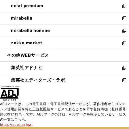
ン
ウ
し
eclat premium
く
で
ド
ィ
い
新
開
ウ
ン
ウ
し
mirabella
く
で
ド
ィ
い
新
開
ウ
ン
ウ
し
mirabella homme
く
で
ド
ィ
い
新
開
ウ
ン
ウ
し
zakka market
く
で
ド
ィ
い
新
開
ウ
ン
ウ
し
その他WEBサービス
く
で
ド
ィ
い
開
ウ
ン
ウ
集英社アドナビ
く
で
ド
ィ
新
開
ウ
ン
し
集英社エディターズ・ラボ
く
で
ド
い
新
開
ウ
ウ
し
く
で
ィ
い
開
ン
ウ
ABJマークは、この電子書店・電子書籍配信サービスが、著作権者からコンテ
く
ド
ィ
ンツ使用許諾を得た正規版配信サービスであることを示す登録商標（登録番号
ウ
ン
第6091713号）です。ABJマークの詳細、ABJマークを掲示しているサービス
で
ド
の一覧はこちら。
開
ウ
https://aebs.or.jp/
新