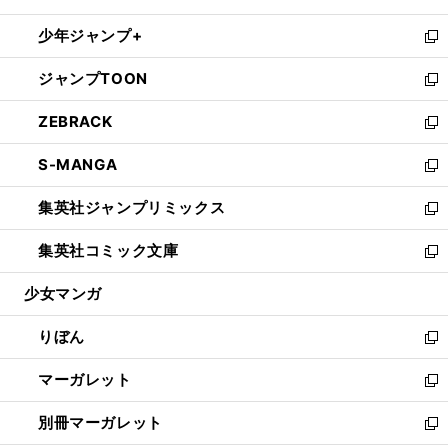
開
ウ
ン
ウ
し
少年ジャンプ+
く
で
ド
ィ
い
新
開
ウ
ン
ウ
し
ジャンプTOON
く
で
ド
ィ
い
新
開
ウ
ン
ウ
し
ZEBRACK
く
で
ド
ィ
い
新
開
ウ
ン
ウ
し
S-MANGA
く
で
ド
ィ
い
新
開
ウ
ン
ウ
し
集英社ジャンプリミックス
く
で
ド
ィ
い
新
開
ウ
ン
ウ
し
集英社コミック文庫
く
で
ド
ィ
い
新
開
ウ
ン
ウ
し
少女マンガ
く
で
ド
ィ
い
開
ウ
ン
ウ
りぼん
く
で
ド
ィ
新
開
ウ
ン
し
マーガレット
く
で
ド
い
新
開
ウ
ウ
し
別冊マーガレット
く
で
ィ
い
新
開
ン
ウ