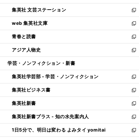
開
ウ
し
集英社 文芸ステーション
く
ィ
い
新
ン
ウ
し
web 集英社文庫
ド
ィ
い
新
ウ
ン
ウ
し
青春と読書
で
ド
ィ
い
新
開
ウ
ン
ウ
し
アジア人物史
く
で
ド
ィ
い
新
開
ウ
ン
ウ
し
学芸・ノンフィクション・新書
く
で
ド
ィ
い
開
ウ
ン
ウ
集英社学芸部 - 学芸・ノンフィクション
く
で
ド
ィ
新
開
ウ
ン
し
集英社ビジネス書
く
で
ド
い
新
開
ウ
ウ
し
集英社新書
く
で
ィ
い
新
開
ン
ウ
し
集英社新書プラス - 知の水先案内人
く
ド
ィ
い
新
ウ
ン
ウ
し
1日5分で、明日は変わる よみタイ yomitai
で
ド
ィ
い
新
開
ウ
ン
ウ
し