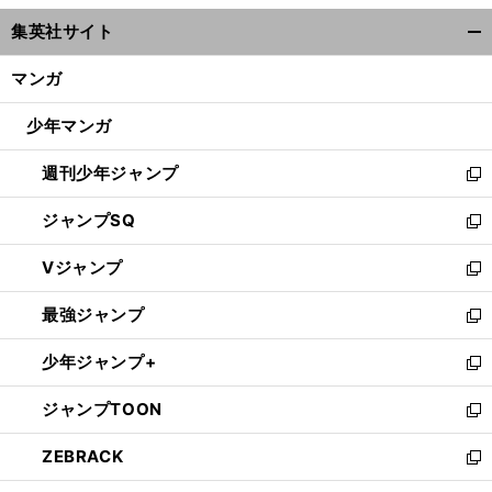
ウ
集英社サイト
ィ
開
ン
く/
マンガ
ド
閉
ウ
じ
少年マンガ
で
る
開
週刊少年ジャンプ
く
新
し
ジャンプSQ
い
新
ウ
し
Vジャンプ
ィ
い
新
ン
ウ
し
最強ジャンプ
ド
ィ
い
新
ウ
ン
ウ
し
少年ジャンプ+
で
ド
ィ
い
新
開
ウ
ン
ウ
し
ジャンプTOON
く
で
ド
ィ
い
新
開
ウ
ン
ウ
し
ZEBRACK
く
で
ド
ィ
い
新
開
ウ
ン
ウ
し