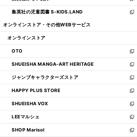
新
開
ウ
ン
し
集英社の児童図書 S-KIDS.LAND
く
で
ド
い
新
開
ウ
ウ
し
オンラインストア・
その他WEBサービス
く
で
ィ
い
開
ン
ウ
オンラインストア
く
ド
ィ
ウ
ン
OTO
で
ド
新
開
ウ
し
SHUEISHA MANGA-ART HERITAGE
く
で
い
新
開
ウ
し
ジャンプキャラクターズストア
く
ィ
い
新
ン
ウ
し
HAPPY PLUS STORE
ド
ィ
い
新
ウ
ン
ウ
し
SHUEISHA VOX
で
ド
ィ
い
新
開
ウ
ン
ウ
し
LEEマルシェ
く
で
ド
ィ
い
新
開
ウ
ン
ウ
し
SHOP Marisol
く
で
ド
ィ
い
新
開
ウ