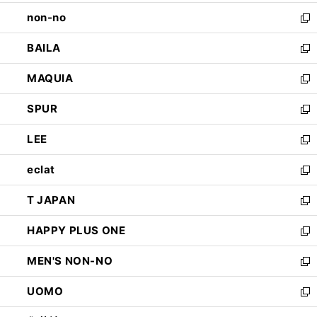
開
ウ
し
non-no
く
で
い
新
開
ウ
し
BAILA
く
ィ
い
新
ン
ウ
し
MAQUIA
ド
ィ
い
新
ウ
ン
ウ
し
SPUR
で
ド
ィ
い
新
開
ウ
ン
ウ
し
LEE
く
で
ド
ィ
い
新
開
ウ
ン
ウ
し
eclat
く
で
ド
ィ
い
新
開
ウ
ン
ウ
し
T JAPAN
く
で
ド
ィ
い
新
開
ウ
ン
ウ
し
HAPPY PLUS ONE
く
で
ド
ィ
い
新
開
ウ
ン
ウ
し
MEN'S NON-NO
く
で
ド
ィ
い
新
開
ウ
ン
ウ
し
UOMO
く
で
ド
ィ
い
新
開
ウ
ン
ウ
し