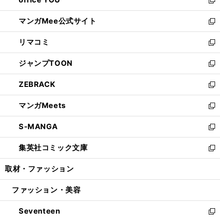
で
ィ
い
新
開
ン
ウ
し
マンガMee公式サイト
く
ド
ィ
い
新
ウ
ン
ウ
し
リマコミ
で
ド
ィ
い
新
開
ウ
ン
ウ
し
ジャンプTOON
く
で
ド
ィ
い
新
開
ウ
ン
ウ
し
ZEBRACK
く
で
ド
ィ
い
新
開
ウ
ン
ウ
し
マンガMeets
く
で
ド
ィ
い
新
開
ウ
ン
ウ
し
S-MANGA
く
で
ド
ィ
い
新
開
ウ
ン
ウ
し
集英社コミック文庫
く
で
ド
ィ
い
新
開
ウ
ン
ウ
し
取材・ファッション
く
で
ド
ィ
い
開
ウ
ン
ウ
ファッション・美容
く
で
ド
ィ
開
ウ
ン
Seventeen
く
で
ド
新