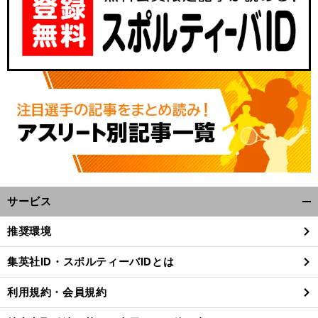
サービス
開
く/
推奨環境
閉
じ
集英社ID・スポルティーバIDとは
る
利用規約・会員規約