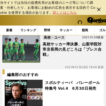
当サイトでは当社の提携先等がお客様のニーズ等について調
査・分析したり、お客様にお勧めの広告を表⽰する⽬的で Co
閉じ
okie を使⽤する場合があります。
詳しくはこちら
る
マイペ
web Sportiva (webスポルティーバ)
検索
メニュ
we
ー
「#川上航立」の最新ニュース・ 情報
b
ジ
新着
ランキング
野球
サッカー
競馬
ゴル
ス
高校・ユース
2021.01.08更新
ポ
ル
高校サッカー準決勝、山梨学院対
テ
帝京長岡の見どころは「プレス合
ィ
戦」
ー
バ
2021年01月08日 18:09 更新
編集部のおすすめ
スポルティーバ バレーボール
特集号 Vol.4 6月30日発売