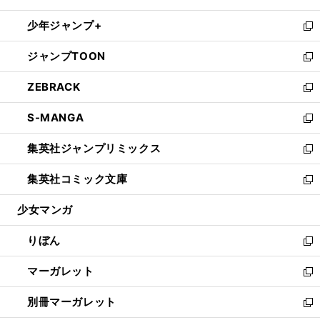
開
ウ
ン
ウ
し
少年ジャンプ+
く
で
ド
ィ
い
新
開
ウ
ン
ウ
し
ジャンプTOON
く
で
ド
ィ
い
新
開
ウ
ン
ウ
し
ZEBRACK
く
で
ド
ィ
い
新
開
ウ
ン
ウ
し
S-MANGA
く
で
ド
ィ
い
新
開
ウ
ン
ウ
し
集英社ジャンプリミックス
く
で
ド
ィ
い
新
開
ウ
ン
ウ
し
集英社コミック文庫
く
で
ド
ィ
い
新
開
ウ
ン
ウ
し
少女マンガ
く
で
ド
ィ
い
開
ウ
ン
ウ
りぼん
く
で
ド
ィ
新
開
ウ
ン
し
マーガレット
く
で
ド
い
新
開
ウ
ウ
し
別冊マーガレット
く
で
ィ
い
新
開
ン
ウ