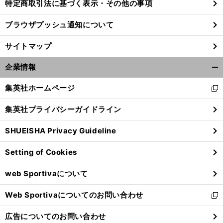
特定商取引法に基づく表示・その他の事項
ブラウザプッシュ通知について
サイトマップ
企業情報
開
く/
集英社ホームページ
新
閉
し
じ
集英社プライバシーガイドライン
い
る
ウ
SHUEISHA Privacy Guideline
ィ
ン
Setting of Cookies
ド
ウ
web Sportivaについて
で
開
Web Sportivaについてのお問い合わせ
く
新
し
広告についてのお問い合わせ
い