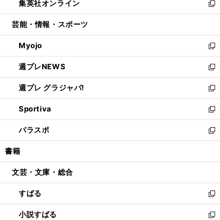
集英社オンライン
く
で
ド
ィ
い
新
開
ウ
ン
ウ
し
芸能・情報・スポーツ
く
で
ド
ィ
い
開
ウ
ン
ウ
Myojo
く
で
ド
ィ
新
開
ウ
ン
し
週プレNEWS
く
で
ド
い
新
開
ウ
ウ
し
週プレ グラジャパ!
く
で
ィ
い
新
開
ン
ウ
し
Sportiva
く
ド
ィ
い
新
ウ
ン
ウ
し
パラスポ
で
ド
ィ
い
新
開
ウ
ン
ウ
し
書籍
く
で
ド
ィ
い
開
ウ
ン
ウ
文芸・文庫・総合
く
で
ド
ィ
開
ウ
ン
すばる
く
で
ド
新
開
ウ
し
小説すばる
く
で
い
新