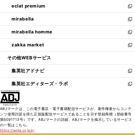
ン
ウ
し
eclat premium
く
で
ド
ィ
い
新
開
ウ
ン
ウ
し
mirabella
く
で
ド
ィ
い
新
開
ウ
ン
ウ
し
mirabella homme
く
で
ド
ィ
い
新
開
ウ
ン
ウ
し
zakka market
く
で
ド
ィ
い
新
開
ウ
ン
ウ
し
その他WEBサービス
く
で
ド
ィ
い
開
ウ
ン
ウ
集英社アドナビ
く
で
ド
ィ
新
開
ウ
ン
し
集英社エディターズ・ラボ
く
で
ド
い
新
開
ウ
ウ
し
く
で
ィ
い
開
ン
ウ
ABJマークは、この電子書店・電子書籍配信サービスが、著作権者からコンテ
く
ド
ィ
ンツ使用許諾を得た正規版配信サービスであることを示す登録商標（登録番号
ウ
ン
第6091713号）です。ABJマークの詳細、ABJマークを掲示しているサービス
で
ド
の一覧はこちら。
開
ウ
https://aebs.or.jp/
新