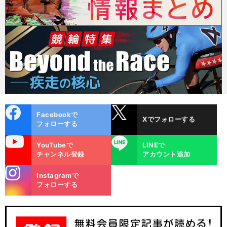
cebo
X
Facebookで
Xでフォローする
ok
フォローする
uTube
LINE
YouTubeで
LINEで
チャンネル登録
アカウント追加
stagra
Instagramで
m
フォローする