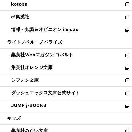
kotoba
く
で
ド
ィ
い
新
開
ウ
ン
ウ
し
e!集英社
く
で
ド
ィ
い
新
開
ウ
ン
ウ
し
情報・知識＆オピニオン imidas
く
で
ド
ィ
い
新
開
ウ
ン
ウ
し
ライトノベル・ノベライズ
く
で
ド
ィ
い
開
ウ
ン
ウ
集英社Webマガジン コバルト
く
で
ド
ィ
新
開
ウ
ン
し
集英社オレンジ文庫
く
で
ド
い
新
開
ウ
ウ
し
シフォン文庫
く
で
ィ
い
新
開
ン
ウ
し
ダッシュエックス文庫公式サイト
く
ド
ィ
い
新
ウ
ン
ウ
し
JUMP j-BOOKS
で
ド
ィ
い
新
開
ウ
ン
ウ
し
キッズ
く
で
ド
ィ
い
開
ウ
ン
ウ
集英社みらい文庫
く
で
ド
ィ