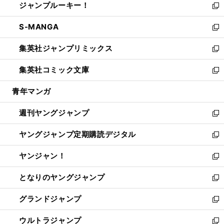
ジャンプルーキー！
く
で
ド
ィ
い
新
開
ウ
ン
ウ
し
S-MANGA
く
で
ド
ィ
い
新
開
ウ
ン
ウ
し
集英社ジャンプリミックス
く
で
ド
ィ
い
新
開
ウ
ン
ウ
し
集英社コミック文庫
く
で
ド
ィ
い
新
開
ウ
ン
ウ
し
青年マンガ
く
で
ド
ィ
い
開
ウ
ン
ウ
週刊ヤングジャンプ
く
で
ド
ィ
新
開
ウ
ン
し
ヤングジャンプ定期購読デジタル
く
で
ド
い
新
開
ウ
ウ
し
ヤンジャン！
く
で
ィ
い
新
開
ン
ウ
し
となりのヤングジャンプ
く
ド
ィ
い
新
ウ
ン
ウ
し
グランドジャンプ
で
ド
ィ
い
新
開
ウ
ン
ウ
し
ウルトラジャンプ
く
で
ド
ィ
い
新