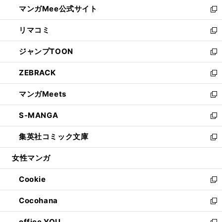
し
マンガMee公式サイト
く
ド
ィ
い
新
ウ
ン
ウ
し
リマコミ
で
ド
ィ
い
新
開
ウ
ン
ウ
し
ジャンプTOON
く
で
ド
ィ
い
新
開
ウ
ン
ウ
し
ZEBRACK
く
で
ド
ィ
い
新
開
ウ
ン
ウ
し
マンガMeets
く
で
ド
ィ
い
新
開
ウ
ン
ウ
し
S-MANGA
く
で
ド
ィ
い
新
開
ウ
ン
ウ
し
集英社コミック文庫
く
で
ド
ィ
い
新
開
ウ
ン
ウ
し
女性マンガ
く
で
ド
ィ
い
開
ウ
ン
ウ
Cookie
く
で
ド
ィ
新
開
ウ
ン
し
Cocohana
く
で
ド
い
新
開
ウ
ウ
し
office YOU
く