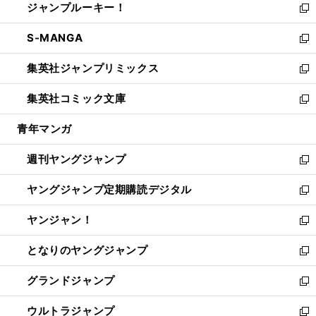
ジャンプルーキー！
く
で
ド
ィ
い
新
開
ウ
ン
ウ
し
S-MANGA
く
で
ド
ィ
い
新
開
ウ
ン
ウ
し
集英社ジャンプリミックス
く
で
ド
ィ
い
新
開
ウ
ン
ウ
し
集英社コミック文庫
く
で
ド
ィ
い
新
開
ウ
ン
ウ
し
青年マンガ
く
で
ド
ィ
い
開
ウ
ン
ウ
週刊ヤングジャンプ
く
で
ド
ィ
新
開
ウ
ン
し
ヤングジャンプ定期購読デジタル
く
で
ド
い
新
開
ウ
ウ
し
ヤンジャン！
く
で
ィ
い
新
開
ン
ウ
し
となりのヤングジャンプ
く
ド
ィ
い
新
ウ
ン
ウ
し
グランドジャンプ
で
ド
ィ
い
新
開
ウ
ン
ウ
し
ウルトラジャンプ
く
で
ド
ィ
い
新