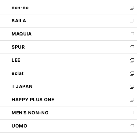
開
ウ
し
non-no
く
で
い
新
開
ウ
し
BAILA
く
ィ
い
新
ン
ウ
し
MAQUIA
ド
ィ
い
新
ウ
ン
ウ
し
SPUR
で
ド
ィ
い
新
開
ウ
ン
ウ
し
LEE
く
で
ド
ィ
い
新
開
ウ
ン
ウ
し
eclat
く
で
ド
ィ
い
新
開
ウ
ン
ウ
し
T JAPAN
く
で
ド
ィ
い
新
開
ウ
ン
ウ
し
HAPPY PLUS ONE
く
で
ド
ィ
い
新
開
ウ
ン
ウ
し
MEN'S NON-NO
く
で
ド
ィ
い
新
開
ウ
ン
ウ
し
UOMO
く
で
ド
ィ
い
新
開
ウ
ン
ウ
し