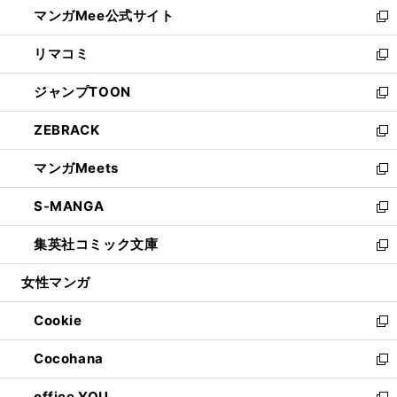
し
マンガMee公式サイト
く
ド
ィ
い
新
ウ
ン
ウ
し
リマコミ
で
ド
ィ
い
新
開
ウ
ン
ウ
し
ジャンプTOON
く
で
ド
ィ
い
新
開
ウ
ン
ウ
し
ZEBRACK
く
で
ド
ィ
い
新
開
ウ
ン
ウ
し
マンガMeets
く
で
ド
ィ
い
新
開
ウ
ン
ウ
し
S-MANGA
く
で
ド
ィ
い
新
開
ウ
ン
ウ
し
集英社コミック文庫
く
で
ド
ィ
い
新
開
ウ
ン
ウ
し
女性マンガ
く
で
ド
ィ
い
開
ウ
ン
ウ
Cookie
く
で
ド
ィ
新
開
ウ
ン
し
Cocohana
く
で
ド
い
新
開
ウ
ウ
し
office YOU
く