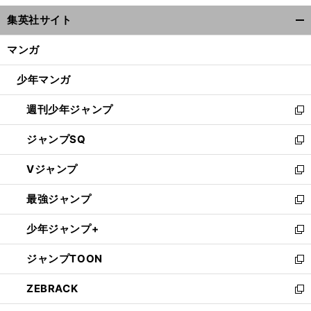
ウ
集英社サイト
ィ
開
ン
く/
マンガ
ド
閉
ウ
じ
少年マンガ
で
る
開
週刊少年ジャンプ
く
新
し
ジャンプSQ
い
新
ウ
し
Vジャンプ
ィ
い
新
ン
ウ
し
最強ジャンプ
ド
ィ
い
新
ウ
ン
ウ
し
少年ジャンプ+
で
ド
ィ
い
新
開
ウ
ン
ウ
し
ジャンプTOON
く
で
ド
ィ
い
新
開
ウ
ン
ウ
し
ZEBRACK
く
で
ド
ィ
い
新
開
ウ
ン
ウ
し