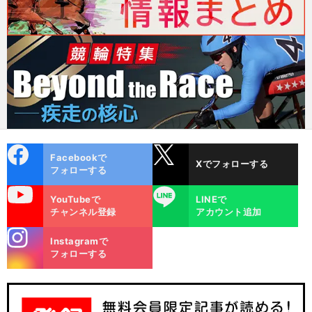
cebo
X
Facebookで
Xでフォローする
ok
フォローする
uTube
LINE
YouTubeで
LINEで
チャンネル登録
アカウント追加
stagra
Instagramで
m
フォローする