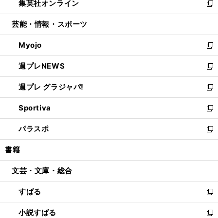
集英社オンライン
く
で
ド
ィ
い
新
開
ウ
ン
ウ
し
芸能・情報・スポーツ
く
で
ド
ィ
い
開
ウ
ン
ウ
Myojo
く
で
ド
ィ
新
開
ウ
ン
し
週プレNEWS
く
で
ド
い
新
開
ウ
ウ
し
週プレ グラジャパ!
く
で
ィ
い
新
開
ン
ウ
し
Sportiva
く
ド
ィ
い
新
ウ
ン
ウ
し
パラスポ
で
ド
ィ
い
新
開
ウ
ン
ウ
し
書籍
く
で
ド
ィ
い
開
ウ
ン
ウ
文芸・文庫・総合
く
で
ド
ィ
開
ウ
ン
すばる
く
で
ド
新
開
ウ
し
小説すばる
く
で
い
新