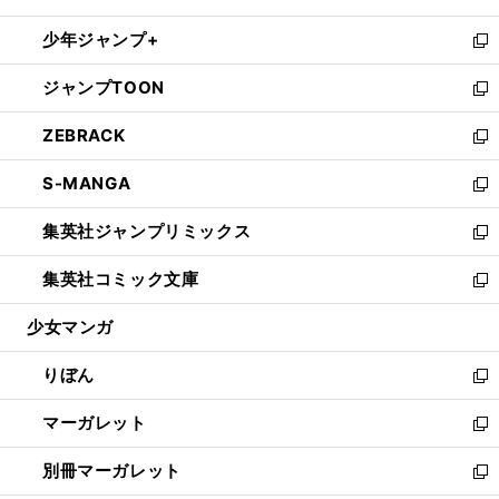
開
ウ
ン
ウ
し
少年ジャンプ+
く
で
ド
ィ
い
新
開
ウ
ン
ウ
し
ジャンプTOON
く
で
ド
ィ
い
新
開
ウ
ン
ウ
し
ZEBRACK
く
で
ド
ィ
い
新
開
ウ
ン
ウ
し
S-MANGA
く
で
ド
ィ
い
新
開
ウ
ン
ウ
し
集英社ジャンプリミックス
く
で
ド
ィ
い
新
開
ウ
ン
ウ
し
集英社コミック文庫
く
で
ド
ィ
い
新
開
ウ
ン
ウ
し
少女マンガ
く
で
ド
ィ
い
開
ウ
ン
ウ
りぼん
く
で
ド
ィ
新
開
ウ
ン
し
マーガレット
く
で
ド
い
新
開
ウ
ウ
し
別冊マーガレット
く
で
ィ
い
新
開
ン
ウ