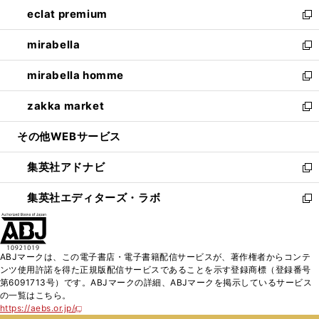
ン
ウ
し
eclat premium
く
で
ド
ィ
い
新
開
ウ
ン
ウ
し
mirabella
く
で
ド
ィ
い
新
開
ウ
ン
ウ
し
mirabella homme
く
で
ド
ィ
い
新
開
ウ
ン
ウ
し
zakka market
く
で
ド
ィ
い
新
開
ウ
ン
ウ
し
その他WEBサービス
く
で
ド
ィ
い
開
ウ
ン
ウ
集英社アドナビ
く
で
ド
ィ
新
開
ウ
ン
し
集英社エディターズ・ラボ
く
で
ド
い
新
開
ウ
ウ
し
く
で
ィ
い
開
ン
ウ
ABJマークは、この電子書店・電子書籍配信サービスが、著作権者からコンテ
く
ド
ィ
ンツ使用許諾を得た正規版配信サービスであることを示す登録商標（登録番号
ウ
ン
第6091713号）です。ABJマークの詳細、ABJマークを掲示しているサービス
で
ド
の一覧はこちら。
開
ウ
https://aebs.or.jp/
新