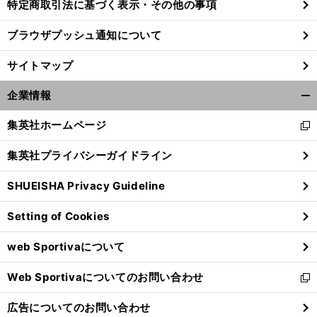
特定商取引法に基づく表示・その他の事項
ブラウザプッシュ通知について
サイトマップ
企業情報
開
く/
集英社ホームページ
新
閉
し
じ
集英社プライバシーガイドライン
い
る
ウ
SHUEISHA Privacy Guideline
ィ
ン
Setting of Cookies
ド
ウ
web Sportivaについて
で
開
Web Sportivaについてのお問い合わせ
く
新
し
広告についてのお問い合わせ
い