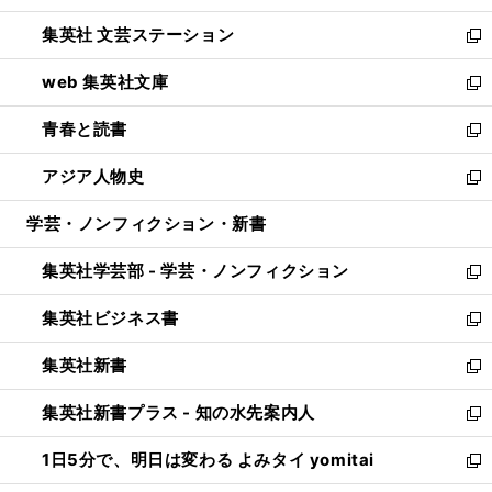
開
ウ
し
集英社 文芸ステーション
く
ィ
い
新
ン
ウ
し
web 集英社文庫
ド
ィ
い
新
ウ
ン
ウ
し
青春と読書
で
ド
ィ
い
新
開
ウ
ン
ウ
し
アジア人物史
く
で
ド
ィ
い
新
開
ウ
ン
ウ
し
学芸・ノンフィクション・新書
く
で
ド
ィ
い
開
ウ
ン
ウ
集英社学芸部 - 学芸・ノンフィクション
く
で
ド
ィ
新
開
ウ
ン
し
集英社ビジネス書
く
で
ド
い
新
開
ウ
ウ
し
集英社新書
く
で
ィ
い
新
開
ン
ウ
し
集英社新書プラス - 知の水先案内人
く
ド
ィ
い
新
ウ
ン
ウ
し
1日5分で、明日は変わる よみタイ yomitai
で
ド
ィ
い
新
開
ウ
ン
ウ
し