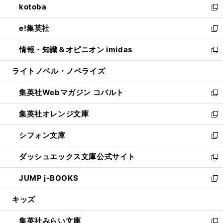
kotoba
く
で
ド
ィ
い
新
開
ウ
ン
ウ
し
e!集英社
く
で
ド
ィ
い
新
開
ウ
ン
ウ
し
情報・知識＆オピニオン imidas
く
で
ド
ィ
い
新
開
ウ
ン
ウ
し
ライトノベル・ノベライズ
く
で
ド
ィ
い
開
ウ
ン
ウ
集英社Webマガジン コバルト
く
で
ド
ィ
新
開
ウ
ン
し
集英社オレンジ文庫
く
で
ド
い
新
開
ウ
ウ
し
シフォン文庫
く
で
ィ
い
新
開
ン
ウ
し
ダッシュエックス文庫公式サイト
く
ド
ィ
い
新
ウ
ン
ウ
し
JUMP j-BOOKS
で
ド
ィ
い
新
開
ウ
ン
ウ
し
キッズ
く
で
ド
ィ
い
開
ウ
ン
ウ
集英社みらい文庫
く
で
ド
ィ