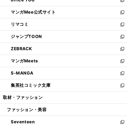
で
ィ
い
新
開
ン
ウ
し
マンガMee公式サイト
く
ド
ィ
い
新
ウ
ン
ウ
し
リマコミ
で
ド
ィ
い
新
開
ウ
ン
ウ
し
ジャンプTOON
く
で
ド
ィ
い
新
開
ウ
ン
ウ
し
ZEBRACK
く
で
ド
ィ
い
新
開
ウ
ン
ウ
し
マンガMeets
く
で
ド
ィ
い
新
開
ウ
ン
ウ
し
S-MANGA
く
で
ド
ィ
い
新
開
ウ
ン
ウ
し
集英社コミック文庫
く
で
ド
ィ
い
新
開
ウ
ン
ウ
し
取材・ファッション
く
で
ド
ィ
い
開
ウ
ン
ウ
ファッション・美容
く
で
ド
ィ
開
ウ
ン
Seventeen
く
で
ド
新