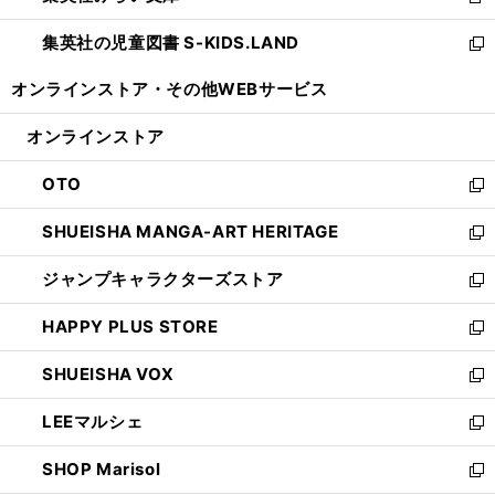
新
開
ウ
ン
し
集英社の児童図書 S-KIDS.LAND
く
で
ド
い
新
開
ウ
ウ
し
オンラインストア・
その他WEBサービス
く
で
ィ
い
開
ン
ウ
オンラインストア
く
ド
ィ
ウ
ン
OTO
で
ド
新
開
ウ
し
SHUEISHA MANGA-ART HERITAGE
く
で
い
新
開
ウ
し
ジャンプキャラクターズストア
く
ィ
い
新
ン
ウ
し
HAPPY PLUS STORE
ド
ィ
い
新
ウ
ン
ウ
し
SHUEISHA VOX
で
ド
ィ
い
新
開
ウ
ン
ウ
し
LEEマルシェ
く
で
ド
ィ
い
新
開
ウ
ン
ウ
し
SHOP Marisol
く
で
ド
ィ
い
新
開
ウ