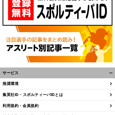
サービス
開
く/
推奨環境
閉
じ
集英社ID・スポルティーバIDとは
る
利用規約・会員規約