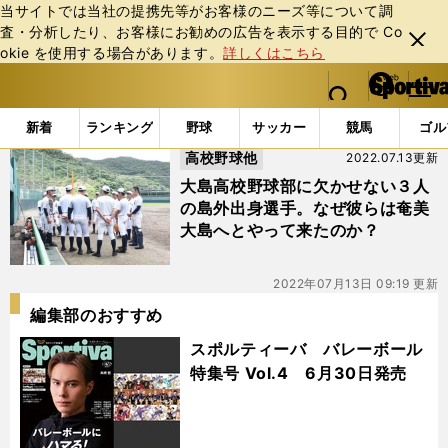
当サイトでは当社の提携先等がお客様のニーズ等について調
査・分析したり、お客様にお勧めの広告を表⽰する⽬的で Co
閉じ
okie を使⽤する場合があります。
詳しくはこちら
る
マイペ
web Sportiva (webスポルティーバ)
検索
メニュ
we
ー
「#嶺塁守」の最新ニュース・ 情報
b
ジ
新着
ランキング
野球
サッカー
競馬
ゴル
ス
高校野球他
2022.07.13更新
ポ
ル
大島高校野球部に欠かせない３人
テ
の島外出身選手。なぜ彼らは奄美
ィ
大島へとやって来たのか？
ー
バ
2022年07月13日 09:19 更新
編集部のおすすめ
スポルティーバ バレーボール
特集号 Vol.4 6月30日発売