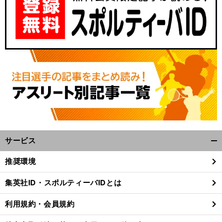
サービス
開
く/
推奨環境
閉
じ
集英社ID・スポルティーバIDとは
る
利用規約・会員規約