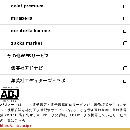
ン
ウ
し
eclat premium
く
で
ド
ィ
い
新
開
ウ
ン
ウ
し
mirabella
く
で
ド
ィ
い
新
開
ウ
ン
ウ
し
mirabella homme
く
で
ド
ィ
い
新
開
ウ
ン
ウ
し
zakka market
く
で
ド
ィ
い
新
開
ウ
ン
ウ
し
その他WEBサービス
く
で
ド
ィ
い
開
ウ
ン
ウ
集英社アドナビ
く
で
ド
ィ
新
開
ウ
ン
し
集英社エディターズ・ラボ
く
で
ド
い
新
開
ウ
ウ
し
く
で
ィ
い
開
ン
ウ
ABJマークは、この電子書店・電子書籍配信サービスが、著作権者からコンテ
く
ド
ィ
ンツ使用許諾を得た正規版配信サービスであることを示す登録商標（登録番号
ウ
ン
第6091713号）です。ABJマークの詳細、ABJマークを掲示しているサービス
で
ド
の一覧はこちら。
開
ウ
https://aebs.or.jp/
新