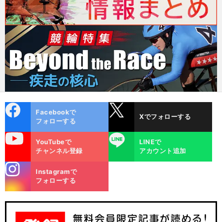
cebo
X
Facebookで
Xでフォローする
ok
フォローする
uTube
LINE
YouTubeで
LINEで
チャンネル登録
アカウント追加
stagra
Instagramで
m
フォローする