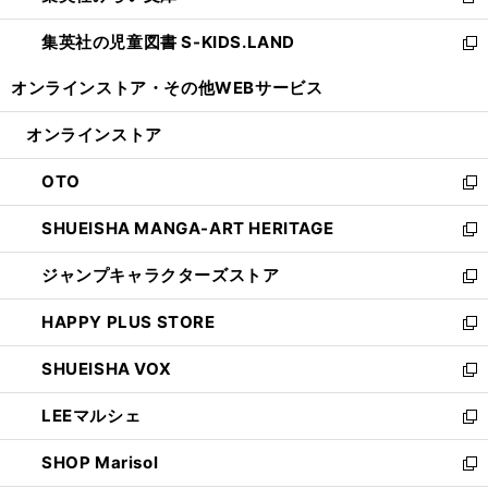
新
開
ウ
ン
し
集英社の児童図書 S-KIDS.LAND
く
で
ド
い
新
開
ウ
ウ
し
オンラインストア・
その他WEBサービス
く
で
ィ
い
開
ン
ウ
オンラインストア
く
ド
ィ
ウ
ン
OTO
で
ド
新
開
ウ
し
SHUEISHA MANGA-ART HERITAGE
く
で
い
新
開
ウ
し
ジャンプキャラクターズストア
く
ィ
い
新
ン
ウ
し
HAPPY PLUS STORE
ド
ィ
い
新
ウ
ン
ウ
し
SHUEISHA VOX
で
ド
ィ
い
新
開
ウ
ン
ウ
し
LEEマルシェ
く
で
ド
ィ
い
新
開
ウ
ン
ウ
し
SHOP Marisol
く
で
ド
ィ
い
新
開
ウ