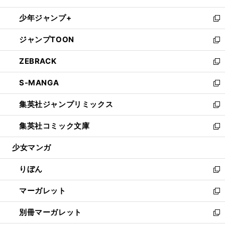
開
ウ
ン
ウ
し
少年ジャンプ+
く
で
ド
ィ
い
新
開
ウ
ン
ウ
し
ジャンプTOON
く
で
ド
ィ
い
新
開
ウ
ン
ウ
し
ZEBRACK
く
で
ド
ィ
い
新
開
ウ
ン
ウ
し
S-MANGA
く
で
ド
ィ
い
新
開
ウ
ン
ウ
し
集英社ジャンプリミックス
く
で
ド
ィ
い
新
開
ウ
ン
ウ
し
集英社コミック文庫
く
で
ド
ィ
い
新
開
ウ
ン
ウ
し
少女マンガ
く
で
ド
ィ
い
開
ウ
ン
ウ
りぼん
く
で
ド
ィ
新
開
ウ
ン
し
マーガレット
く
で
ド
い
新
開
ウ
ウ
し
別冊マーガレット
く
で
ィ
い
新
開
ン
ウ