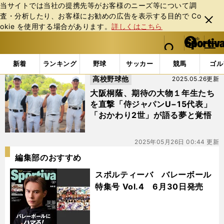
当サイトでは当社の提携先等がお客様のニーズ等について調
査・分析したり、お客様にお勧めの広告を表⽰する⽬的で Co
閉じ
okie を使⽤する場合があります。
詳しくはこちら
る
マイペ
web Sportiva (webスポルティーバ)
検索
メニュ
we
ー
「#岡田良太」の最新ニュース・ 情報
b
ジ
新着
ランキング
野球
サッカー
競馬
ゴル
ス
高校野球他
2025.05.26更新
ポ
ル
大阪桐蔭、期待の大物１年生たち
テ
を直撃「侍ジャパンU−15代表」
ィ
「おかわり2世」が語る夢と覚悟
ー
バ
2025年05月26日 00:44 更新
編集部のおすすめ
スポルティーバ バレーボール
特集号 Vol.4 6月30日発売