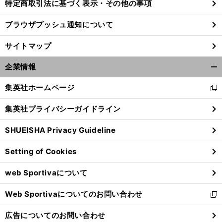
特定商取引法に基づく表示・その他の事項
ブラウザプッシュ通知について
サイトマップ
企業情報
開
く/
集英社ホームページ
新
閉
し
じ
集英社プライバシーガイドライン
い
る
ウ
SHUEISHA Privacy Guideline
ィ
ン
Setting of Cookies
ド
ウ
web Sportivaについて
で
開
Web Sportivaについてのお問い合わせ
く
新
し
広告についてのお問い合わせ
い