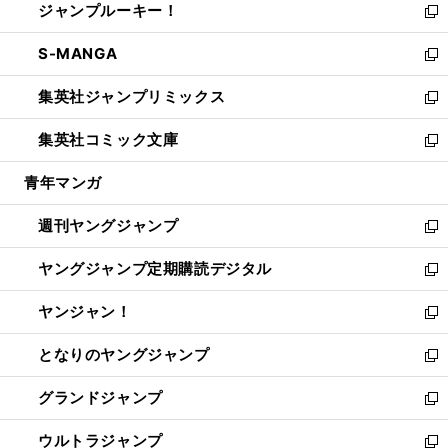
ジャンプルーキー！
く
で
ド
ィ
い
新
開
ウ
ン
ウ
し
S-MANGA
く
で
ド
ィ
い
新
開
ウ
ン
ウ
し
集英社ジャンプリミックス
く
で
ド
ィ
い
新
開
ウ
ン
ウ
し
集英社コミック文庫
く
で
ド
ィ
い
新
開
ウ
ン
ウ
し
青年マンガ
く
で
ド
ィ
い
開
ウ
ン
ウ
週刊ヤングジャンプ
く
で
ド
ィ
新
開
ウ
ン
し
ヤングジャンプ定期購読デジタル
く
で
ド
い
新
開
ウ
ウ
し
ヤンジャン！
く
で
ィ
い
新
開
ン
ウ
し
となりのヤングジャンプ
く
ド
ィ
い
新
ウ
ン
ウ
し
グランドジャンプ
で
ド
ィ
い
新
開
ウ
ン
ウ
し
ウルトラジャンプ
く
で
ド
ィ
い
新