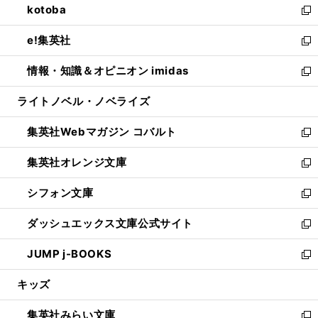
kotoba
く
で
ド
ィ
い
新
開
ウ
ン
ウ
し
e!集英社
く
で
ド
ィ
い
新
開
ウ
ン
ウ
し
情報・知識＆オピニオン imidas
く
で
ド
ィ
い
新
開
ウ
ン
ウ
し
ライトノベル・ノベライズ
く
で
ド
ィ
い
開
ウ
ン
ウ
集英社Webマガジン コバルト
く
で
ド
ィ
新
開
ウ
ン
し
集英社オレンジ文庫
く
で
ド
い
新
開
ウ
ウ
し
シフォン文庫
く
で
ィ
い
新
開
ン
ウ
し
ダッシュエックス文庫公式サイト
く
ド
ィ
い
新
ウ
ン
ウ
し
JUMP j-BOOKS
で
ド
ィ
い
新
開
ウ
ン
ウ
し
キッズ
く
で
ド
ィ
い
開
ウ
ン
ウ
集英社みらい文庫
く
で
ド
ィ