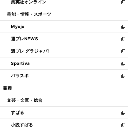
集英社オンライン
く
で
ド
ィ
い
新
開
ウ
ン
ウ
し
芸能・情報・スポーツ
く
で
ド
ィ
い
開
ウ
ン
ウ
Myojo
く
で
ド
ィ
新
開
ウ
ン
し
週プレNEWS
く
で
ド
い
新
開
ウ
ウ
し
週プレ グラジャパ!
く
で
ィ
い
新
開
ン
ウ
し
Sportiva
く
ド
ィ
い
新
ウ
ン
ウ
し
パラスポ
で
ド
ィ
い
新
開
ウ
ン
ウ
し
書籍
く
で
ド
ィ
い
開
ウ
ン
ウ
文芸・文庫・総合
く
で
ド
ィ
開
ウ
ン
すばる
く
で
ド
新
開
ウ
し
小説すばる
く
で
い
新