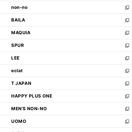
開
ウ
し
non-no
く
で
い
新
開
ウ
し
BAILA
く
ィ
い
新
ン
ウ
し
MAQUIA
ド
ィ
い
新
ウ
ン
ウ
し
SPUR
で
ド
ィ
い
新
開
ウ
ン
ウ
し
LEE
く
で
ド
ィ
い
新
開
ウ
ン
ウ
し
eclat
く
で
ド
ィ
い
新
開
ウ
ン
ウ
し
T JAPAN
く
で
ド
ィ
い
新
開
ウ
ン
ウ
し
HAPPY PLUS ONE
く
で
ド
ィ
い
新
開
ウ
ン
ウ
し
MEN'S NON-NO
く
で
ド
ィ
い
新
開
ウ
ン
ウ
し
UOMO
く
で
ド
ィ
い
新
開
ウ
ン
ウ
し