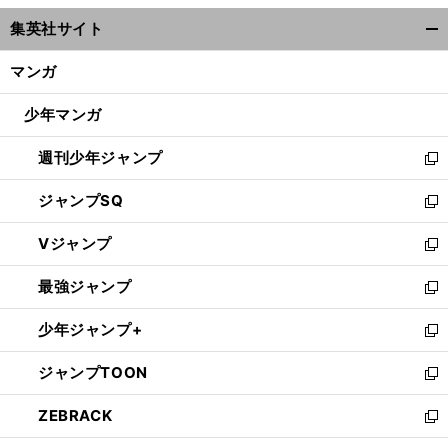
ウ
集英社サイト
ィ
開
ン
く/
マンガ
ド
閉
ウ
じ
少年マンガ
で
る
開
週刊少年ジャンプ
く
新
し
ジャンプSQ
い
新
ウ
し
Vジャンプ
ィ
い
新
ン
ウ
し
最強ジャンプ
ド
ィ
い
新
ウ
ン
ウ
し
少年ジャンプ+
で
ド
ィ
い
新
開
ウ
ン
ウ
し
ジャンプTOON
く
で
ド
ィ
い
新
開
ウ
ン
ウ
し
ZEBRACK
く
で
ド
ィ
い
新
開
ウ
ン
ウ
し