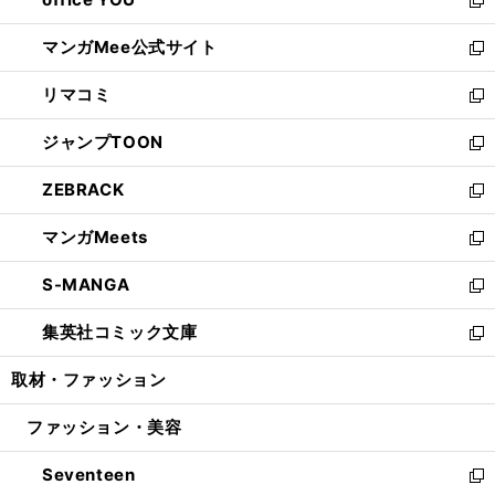
で
ィ
い
新
開
ン
ウ
し
マンガMee公式サイト
く
ド
ィ
い
新
ウ
ン
ウ
し
リマコミ
で
ド
ィ
い
新
開
ウ
ン
ウ
し
ジャンプTOON
く
で
ド
ィ
い
新
開
ウ
ン
ウ
し
ZEBRACK
く
で
ド
ィ
い
新
開
ウ
ン
ウ
し
マンガMeets
く
で
ド
ィ
い
新
開
ウ
ン
ウ
し
S-MANGA
く
で
ド
ィ
い
新
開
ウ
ン
ウ
し
集英社コミック文庫
く
で
ド
ィ
い
新
開
ウ
ン
ウ
し
取材・ファッション
く
で
ド
ィ
い
開
ウ
ン
ウ
ファッション・美容
く
で
ド
ィ
開
ウ
ン
Seventeen
く
で
ド
新