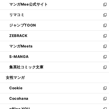
し
マンガMee公式サイト
く
ド
ィ
い
新
ウ
ン
ウ
し
リマコミ
で
ド
ィ
い
新
開
ウ
ン
ウ
し
ジャンプTOON
く
で
ド
ィ
い
新
開
ウ
ン
ウ
し
ZEBRACK
く
で
ド
ィ
い
新
開
ウ
ン
ウ
し
マンガMeets
く
で
ド
ィ
い
新
開
ウ
ン
ウ
し
S-MANGA
く
で
ド
ィ
い
新
開
ウ
ン
ウ
し
集英社コミック文庫
く
で
ド
ィ
い
新
開
ウ
ン
ウ
し
女性マンガ
く
で
ド
ィ
い
開
ウ
ン
ウ
Cookie
く
で
ド
ィ
新
開
ウ
ン
し
Cocohana
く
で
ド
い
新
開
ウ
ウ
し
office YOU
く