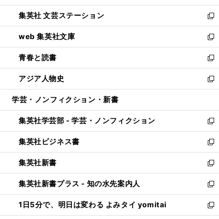
開
ウ
し
集英社 文芸ステーション
く
ィ
い
新
ン
ウ
し
web 集英社文庫
ド
ィ
い
新
ウ
ン
ウ
し
青春と読書
で
ド
ィ
い
新
開
ウ
ン
ウ
し
アジア人物史
く
で
ド
ィ
い
新
開
ウ
ン
ウ
し
学芸・ノンフィクション・新書
く
で
ド
ィ
い
開
ウ
ン
ウ
集英社学芸部 - 学芸・ノンフィクション
く
で
ド
ィ
新
開
ウ
ン
し
集英社ビジネス書
く
で
ド
い
新
開
ウ
ウ
し
集英社新書
く
で
ィ
い
新
開
ン
ウ
し
集英社新書プラス - 知の水先案内人
く
ド
ィ
い
新
ウ
ン
ウ
し
1日5分で、明日は変わる よみタイ yomitai
で
ド
ィ
い
新
開
ウ
ン
ウ
し