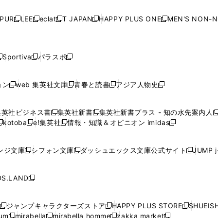
い
い
い
い
ド
ド
ド
ド
ド
開
く
開
く
開
く
開
ウ
ウ
ウ
ウ
ウ
ウ
ウ
ウ
ウ
PUR
LEE
eclat
T JAPAN
HAPPY PLUS ONE
MEN'S NON-
く
く
く
く
新
新
新
新
新
ィ
ィ
ィ
ィ
で
で
で
で
で
し
し
し
し
し
ン
ン
ン
ン
開
開
開
開
開
い
い
い
い
い
ド
ド
ド
ド
く
く
く
く
く
ウ
ウ
ウ
ウ
ウ
ウ
ウ
ウ
ウ
Sportiva
パラスポ
新
新
ィ
ィ
ィ
ィ
ィ
で
で
で
で
し
し
し
ン
ン
ン
ン
ン
開
開
開
開
い
い
い
ド
ド
ド
ド
ド
ョン
web 集英社文庫
青春と読書
アジア人物史
く
く
く
く
新
新
新
新
ウ
ウ
ウ
ウ
ウ
ウ
ウ
ウ
し
し
し
し
ィ
ィ
ィ
で
で
で
で
で
い
い
い
い
ン
ン
ン
集英社ビジネス書
集英社新書
集英社新書プラス - 知の水先案内人
開
開
開
開
開
新
新
新
ウ
ウ
ウ
ウ
ド
ド
ド
kotoba
e!集英社
情報・知識＆オピニオン imidas
く
く
く
く
く
新
し
新
し
新
ィ
ィ
ィ
ィ
ウ
ウ
ウ
し
し
い
し
い
し
ン
ン
ン
ン
で
で
で
い
い
ウ
い
ウ
い
ド
ド
ド
ド
ンジ文庫
シフォン文庫
ダッシュエックス文庫公式サイト
JUMP 
開
開
開
新
新
新
ウ
ウ
ィ
ウ
ィ
ウ
ウ
ウ
ウ
ウ
く
く
く
し
し
し
ィ
ィ
ン
ィ
ン
ィ
で
で
で
で
い
い
い
ン
ン
ド
ン
ド
ン
S.LAND
開
開
開
開
新
ウ
ウ
ウ
ド
ド
ウ
ド
ウ
ド
く
く
く
く
し
ィ
ィ
ィ
ウ
ウ
で
ウ
で
ウ
い
ン
ン
ン
ジャンプキャラクターズストア
HAPPY PLUS STORE
SHUEIS
で
で
開
で
開
で
新
新
新
ウ
ド
ド
ド
ium
mirabella
mirabella homme
zakka market
開
開
く
開
く
開
し
新
新
新
し
新
し