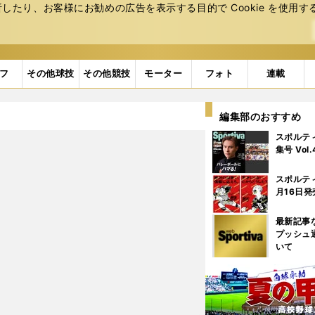
たり、お客様にお勧めの広告を表⽰する⽬的で Cookie を使⽤す
フ
その他球技
その他競技
モーター
フォト
連載
編集部のおすすめ
スポルテ
集号 Vol
スポルテ
月16日発
最新記事
プッシュ
いて