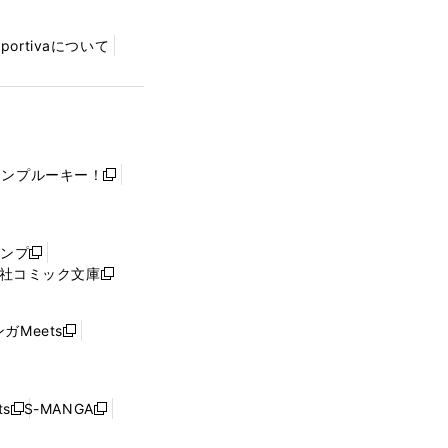
Sportivaについて
ャンプルーキー！
新
し
い
ウ
ャンプ
新
ィ
社コミック文庫
し
新
ン
い
し
ド
ウ
い
ウ
ガMeets
新
ィ
ウ
で
し
ン
ィ
開
い
ド
ン
く
ウ
ウ
ド
s
S-MANGA
新
新
ィ
で
ウ
し
し
ン
開
で