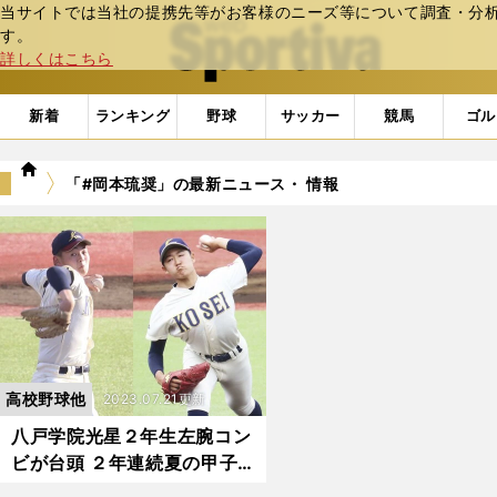
当サイトでは当社の提携先等がお客様のニーズ等について調査・分析し
web Sportiva (webスポルティーバ)
す。
詳しくはこちら
新着
ランキング
野球
サッカー
競馬
ゴル
we
「#岡本琉奨」の最新ニュース・ 情報
b
ス
ポ
ル
テ
ィ
ー
バ
高校野球他
2023.07.21更新
八戸学院光星２年生左腕コン
ビが台頭 ２年連続夏の甲子
園へ視界良好！