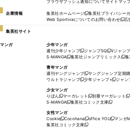
ブラウザプッシュ通知について
サイトマッ
企業情報
集英社ホームページ
集英社プライバシー
新
Web Sportivaについてのお問い合わせ
広
し
新
い
し
集英社サイト
ウ
い
ィ
ウ
マンガ
少年マンガ
ン
ィ
週刊少年ジャンプ
ジャンプSQ
Vジャン
ド
ン
新
新
S-MANGA
集英社ジャンプリミックス
集
ウ
ド
新
し
し
新
で
ウ
し
い
い
し
青年マンガ
開
で
い
ウ
ウ
い
週刊ヤングジャンプ
ヤングジャンプ定期
新
く
開
ウ
ィ
ィ
ウ
ウルトラジャンプ
少年ジャンプ+
ジャン
新
し
新
く
ィ
ン
ン
ィ
し
い
し
ン
ド
ド
ン
少女マンガ
い
ウ
い
ド
ウ
ウ
ド
りぼん
マーガレット
別冊マーガレット
新
新
新
ウ
ィ
ウ
ウ
で
で
ウ
S-MANGA
集英社コミック文庫
し
新
し
新
ィ
ン
ィ
で
開
開
で
い
し
い
し
ン
ド
ン
女性マンガ
開
く
く
開
ウ
い
ウ
い
ド
ウ
ド
Cookie
Cocohana
office YOU
マンガM
く
く
新
新
新
ィ
ウ
ィ
ウ
ウ
で
ウ
集英社コミック文庫
し
新
し
し
ン
ィ
ン
ィ
で
開
で