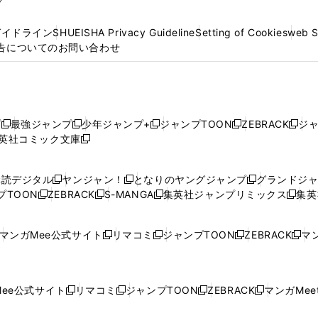
プ
ガイドライン
SHUEISHA Privacy Guideline
Setting of Cookies
web 
告についてのお問い合わせ
プ
最強ジャンプ
少年ジャンプ+
ジャンプTOON
ZEBRACK
ジ
新
新
新
新
新
英社コミック文庫
し
新
し
し
し
し
い
い
し
い
い
い
ウ
ウ
い
ウ
ウ
ウ
購読デジタル
ヤンジャン！
となりのヤングジャンプ
グランドジ
新
新
新
ィ
ィ
ウ
ィ
ィ
ィ
プTOON
ZEBRACK
S-MANGA
集英社ジャンプリミックス
集英
新
し
新
し
新
し
新
ン
ン
ィ
ン
ン
ン
し
い
し
い
し
い
し
ド
ド
ン
ド
ド
ド
い
ウ
い
ウ
い
ウ
い
ウ
ウ
ド
ウ
ウ
ウ
マンガMee公式サイト
リマコミ
ジャンプTOON
ZEBRACK
マン
新
新
新
新
ウ
ィ
ウ
ィ
ウ
ィ
ウ
で
で
ウ
で
で
で
し
し
し
し
し
ィ
ン
ィ
ン
ィ
ン
ィ
開
開
で
開
開
開
い
い
い
い
い
ン
ド
ン
ド
ン
ド
ン
く
く
開
く
く
く
ウ
ウ
ウ
ウ
ウ
ド
ウ
ド
ウ
ド
ウ
ド
ee公式サイト
リマコミ
ジャンプTOON
ZEBRACK
マンガMeet
く
新
新
新
新
ィ
ィ
ィ
ィ
ィ
ウ
で
ウ
で
ウ
で
ウ
し
し
し
し
ン
ン
ン
ン
ン
で
開
で
開
で
開
で