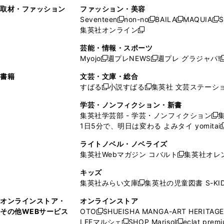
い
し
い
い
ド
ン
ド
ン
取材・ファッション
ファッション・美容
開
く
開
ウ
い
ウ
ウ
ウ
ド
ウ
ド
Seventeen
non-no
BAILA
MAQUIA
S
く
く
新
新
新
新
ィ
ウ
ィ
ィ
で
ウ
で
ウ
集英社オンライン
し
新
し
し
し
ン
ィ
ン
ン
開
で
開
で
い
し
い
い
い
ド
ン
ド
ド
芸能・情報・スポーツ
く
開
く
開
ウ
い
ウ
ウ
ウ
ウ
ド
ウ
ウ
Myojo
週プレNEWS
週プレ グラジャパ!
く
く
新
新
新
ィ
ウ
ィ
ィ
ィ
で
ウ
で
で
し
し
ン
ィ
ン
ン
ン
書籍
文芸・文庫・総合
開
で
開
開
い
い
ド
ン
ド
ド
ド
すばる
小説すばる
集英社 文芸ステーシ
く
開
く
く
新
新
ウ
ウ
ウ
ド
ウ
ウ
ウ
く
し
し
ィ
ィ
学芸・ノンフィクション・新書
で
ウ
で
で
で
い
い
ン
ン
集英社学芸部 - 学芸・ノンフィクション
開
で
開
開
開
新
ウ
ウ
ド
ド
1日5分で、明日は変わる よみタイ yomitai
く
開
く
く
く
し
新
ィ
ィ
ウ
ウ
く
い
ン
ン
ライトノベル・ノベライズ
で
で
ウ
ド
ド
集英社Webマガジン コバルト
集英社オレ
開
開
新
ィ
ウ
ウ
く
く
し
ン
キッズ
で
で
い
ド
集英社みらい文庫
集英社の児童図書 S-KID
開
開
新
ウ
ウ
く
く
し
ィ
オンラインストア・
オンラインストア
で
い
ン
その他WEBサービス
OTO
SHUEISHA MANGA-ART HERITAGE
開
新
ウ
ド
LEEマルシェ
SHOP Marisol
eclat prem
く
し
新
新