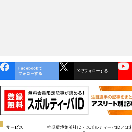
ebo
X
YouTube
Facebookで
Xでフォローする
ok
フォローする
サービス
推奨環境
集英社ID・スポルティーバIDとは