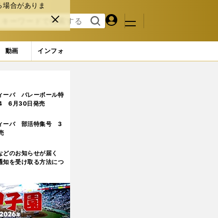
る場合がありま
マイペ
閉じ
検索
メニュ
ー
る
す
ジ
る
動画
インフォ
ィーバ バレーボール特
.4 6月30日発売
ィーバ 部活特集号 3
売
などのお知らせが届く
通知を受け取る方法につ