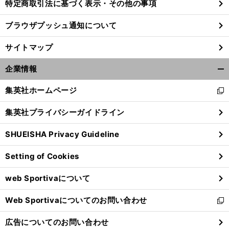
特定商取引法に基づく表示・その他の事項
ブラウザプッシュ通知について
サイトマップ
企業情報
開
く/
集英社ホームページ
新
閉
し
じ
集英社プライバシーガイドライン
い
る
ウ
SHUEISHA Privacy Guideline
ィ
ン
Setting of Cookies
ド
ウ
web Sportivaについて
で
開
Web Sportivaについてのお問い合わせ
く
新
し
広告についてのお問い合わせ
い