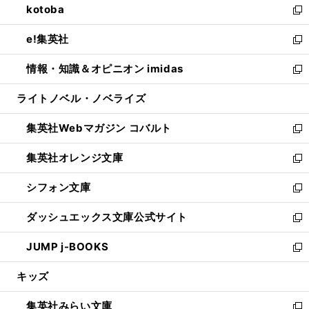
kotoba
く
で
ド
ィ
い
新
開
ウ
ン
ウ
し
e!集英社
く
で
ド
ィ
い
新
開
ウ
ン
ウ
し
情報・知識＆オピニオン imidas
く
で
ド
ィ
い
新
開
ウ
ン
ウ
し
ライトノベル・ノベライズ
く
で
ド
ィ
い
開
ウ
ン
ウ
集英社Webマガジン コバルト
く
で
ド
ィ
新
開
ウ
ン
し
集英社オレンジ文庫
く
で
ド
い
新
開
ウ
ウ
し
シフォン文庫
く
で
ィ
い
新
開
ン
ウ
し
ダッシュエックス文庫公式サイト
く
ド
ィ
い
新
ウ
ン
ウ
し
JUMP j-BOOKS
で
ド
ィ
い
新
開
ウ
ン
ウ
し
キッズ
く
で
ド
ィ
い
開
ウ
ン
ウ
集英社みらい文庫
く
で
ド
ィ