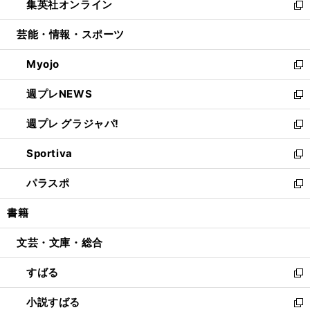
集英社オンライン
く
で
ド
ィ
い
新
開
ウ
ン
ウ
し
芸能・情報・スポーツ
く
で
ド
ィ
い
開
ウ
ン
ウ
Myojo
く
で
ド
ィ
新
開
ウ
ン
し
週プレNEWS
く
で
ド
い
新
開
ウ
ウ
し
週プレ グラジャパ!
く
で
ィ
い
新
開
ン
ウ
し
Sportiva
く
ド
ィ
い
新
ウ
ン
ウ
し
パラスポ
で
ド
ィ
い
新
開
ウ
ン
ウ
し
書籍
く
で
ド
ィ
い
開
ウ
ン
ウ
文芸・文庫・総合
く
で
ド
ィ
開
ウ
ン
すばる
く
で
ド
新
開
ウ
し
小説すばる
く
で
い
新