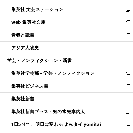
開
ウ
し
集英社 文芸ステーション
く
ィ
い
新
ン
ウ
し
web 集英社文庫
ド
ィ
い
新
ウ
ン
ウ
し
青春と読書
で
ド
ィ
い
新
開
ウ
ン
ウ
し
アジア人物史
く
で
ド
ィ
い
新
開
ウ
ン
ウ
し
学芸・ノンフィクション・新書
く
で
ド
ィ
い
開
ウ
ン
ウ
集英社学芸部 - 学芸・ノンフィクション
く
で
ド
ィ
新
開
ウ
ン
し
集英社ビジネス書
く
で
ド
い
新
開
ウ
ウ
し
集英社新書
く
で
ィ
い
新
開
ン
ウ
し
集英社新書プラス - 知の水先案内人
く
ド
ィ
い
新
ウ
ン
ウ
し
1日5分で、明日は変わる よみタイ yomitai
で
ド
ィ
い
新
開
ウ
ン
ウ
し