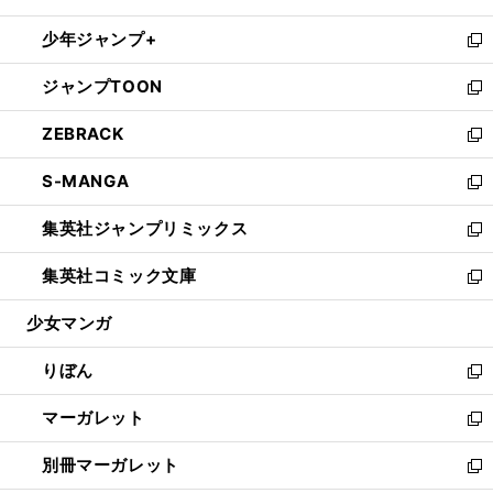
開
ウ
ン
ウ
し
少年ジャンプ+
く
で
ド
ィ
い
新
開
ウ
ン
ウ
し
ジャンプTOON
く
で
ド
ィ
い
新
開
ウ
ン
ウ
し
ZEBRACK
く
で
ド
ィ
い
新
開
ウ
ン
ウ
し
S-MANGA
く
で
ド
ィ
い
新
開
ウ
ン
ウ
し
集英社ジャンプリミックス
く
で
ド
ィ
い
新
開
ウ
ン
ウ
し
集英社コミック文庫
く
で
ド
ィ
い
新
開
ウ
ン
ウ
し
少女マンガ
く
で
ド
ィ
い
開
ウ
ン
ウ
りぼん
く
で
ド
ィ
新
開
ウ
ン
し
マーガレット
く
で
ド
い
新
開
ウ
ウ
し
別冊マーガレット
く
で
ィ
い
新
開
ン
ウ