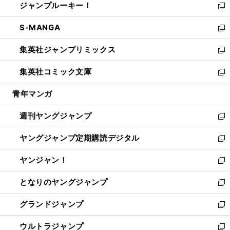
ジャンプルーキー！
く
で
ド
ィ
い
新
開
ウ
ン
ウ
し
S-MANGA
く
で
ド
ィ
い
新
開
ウ
ン
ウ
し
集英社ジャンプリミックス
く
で
ド
ィ
い
新
開
ウ
ン
ウ
し
集英社コミック文庫
く
で
ド
ィ
い
新
開
ウ
ン
ウ
し
青年マンガ
く
で
ド
ィ
い
開
ウ
ン
ウ
週刊ヤングジャンプ
く
で
ド
ィ
新
開
ウ
ン
し
ヤングジャンプ定期購読デジタル
く
で
ド
い
新
開
ウ
ウ
し
ヤンジャン！
く
で
ィ
い
新
開
ン
ウ
し
となりのヤングジャンプ
く
ド
ィ
い
新
ウ
ン
ウ
し
グランドジャンプ
で
ド
ィ
い
新
開
ウ
ン
ウ
し
ウルトラジャンプ
く
で
ド
ィ
い
新