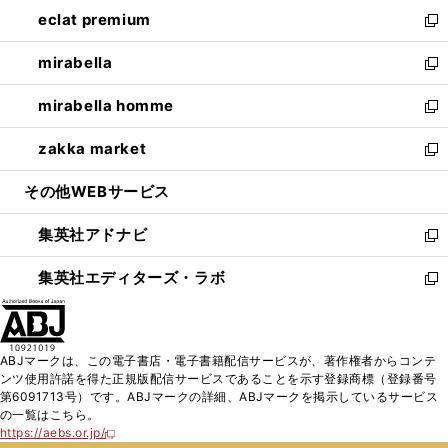
ン
ウ
し
eclat premium
く
で
ド
ィ
い
新
開
ウ
ン
ウ
し
mirabella
く
で
ド
ィ
い
新
開
ウ
ン
ウ
し
mirabella homme
く
で
ド
ィ
い
新
開
ウ
ン
ウ
し
zakka market
く
で
ド
ィ
い
新
開
ウ
ン
ウ
し
その他WEBサービス
く
で
ド
ィ
い
開
ウ
ン
ウ
集英社アドナビ
く
で
ド
ィ
新
開
ウ
ン
し
集英社エディターズ・ラボ
く
で
ド
い
新
開
ウ
ウ
し
く
で
ィ
い
開
ン
ウ
ABJマークは、この電子書店・電子書籍配信サービスが、著作権者からコンテ
く
ド
ィ
ンツ使用許諾を得た正規版配信サービスであることを示す登録商標（登録番号
ウ
ン
第6091713号）です。ABJマークの詳細、ABJマークを掲示しているサービス
で
ド
の一覧はこちら。
開
ウ
https://aebs.or.jp/
新