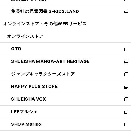
新
開
ウ
ン
し
集英社の児童図書 S-KIDS.LAND
く
で
ド
い
新
開
ウ
ウ
し
オンラインストア・
その他WEBサービス
く
で
ィ
い
開
ン
ウ
オンラインストア
く
ド
ィ
ウ
ン
OTO
で
ド
新
開
ウ
し
SHUEISHA MANGA-ART HERITAGE
く
で
い
新
開
ウ
し
ジャンプキャラクターズストア
く
ィ
い
新
ン
ウ
し
HAPPY PLUS STORE
ド
ィ
い
新
ウ
ン
ウ
し
SHUEISHA VOX
で
ド
ィ
い
新
開
ウ
ン
ウ
し
LEEマルシェ
く
で
ド
ィ
い
新
開
ウ
ン
ウ
し
SHOP Marisol
く
で
ド
ィ
い
新
開
ウ