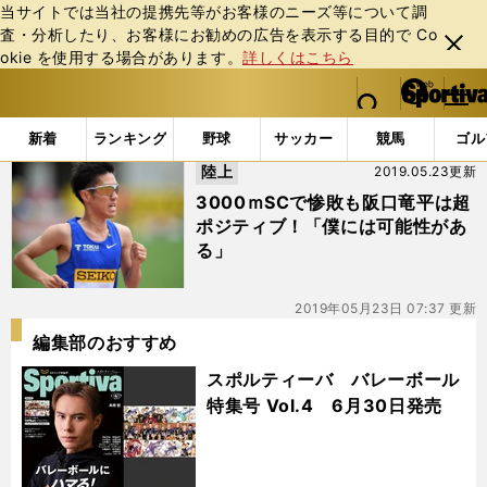
当サイトでは当社の提携先等がお客様のニーズ等について調
査・分析したり、お客様にお勧めの広告を表⽰する⽬的で Co
閉じ
okie を使⽤する場合があります。
詳しくはこちら
る
マイペ
web Sportiva (webスポルティーバ)
検索
メニュ
we
ー
「#山口浩勢」の最新ニュース・ 情報
b
ジ
新着
ランキング
野球
サッカー
競馬
ゴル
ス
陸上
2019.05.23更新
ポ
ル
3000ｍSCで惨敗も阪口竜平は超
テ
ポジティブ！「僕には可能性があ
ィ
る」
ー
バ
2019年05月23日 07:37 更新
編集部のおすすめ
スポルティーバ バレーボール
特集号 Vol.4 6月30日発売