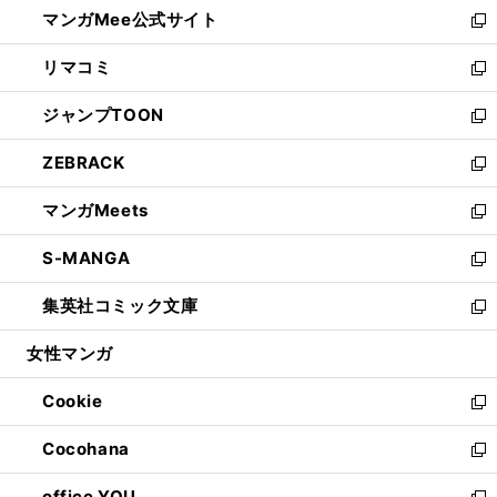
し
マンガMee公式サイト
く
ド
ィ
い
新
ウ
ン
ウ
し
リマコミ
で
ド
ィ
い
新
開
ウ
ン
ウ
し
ジャンプTOON
く
で
ド
ィ
い
新
開
ウ
ン
ウ
し
ZEBRACK
く
で
ド
ィ
い
新
開
ウ
ン
ウ
し
マンガMeets
く
で
ド
ィ
い
新
開
ウ
ン
ウ
し
S-MANGA
く
で
ド
ィ
い
新
開
ウ
ン
ウ
し
集英社コミック文庫
く
で
ド
ィ
い
新
開
ウ
ン
ウ
し
女性マンガ
く
で
ド
ィ
い
開
ウ
ン
ウ
Cookie
く
で
ド
ィ
新
開
ウ
ン
し
Cocohana
く
で
ド
い
新
開
ウ
ウ
し
office YOU
く