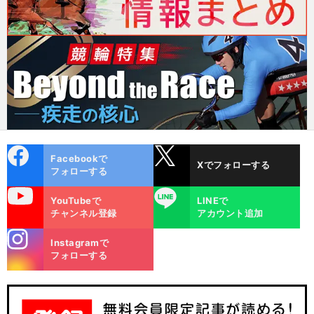
cebo
X
Facebookで
Xでフォローする
ok
フォローする
uTube
LINE
YouTubeで
LINEで
チャンネル登録
アカウント追加
stagra
Instagramで
m
フォローする