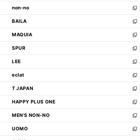
開
ウ
し
non-no
く
で
い
新
開
ウ
し
BAILA
く
ィ
い
新
ン
ウ
し
MAQUIA
ド
ィ
い
新
ウ
ン
ウ
し
SPUR
で
ド
ィ
い
新
開
ウ
ン
ウ
し
LEE
く
で
ド
ィ
い
新
開
ウ
ン
ウ
し
eclat
く
で
ド
ィ
い
新
開
ウ
ン
ウ
し
T JAPAN
く
で
ド
ィ
い
新
開
ウ
ン
ウ
し
HAPPY PLUS ONE
く
で
ド
ィ
い
新
開
ウ
ン
ウ
し
MEN'S NON-NO
く
で
ド
ィ
い
新
開
ウ
ン
ウ
し
UOMO
く
で
ド
ィ
い
新
開
ウ
ン
ウ
し