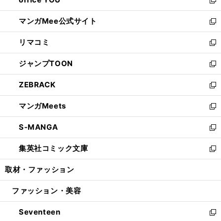
で
ィ
い
新
開
ン
ウ
し
マンガMee公式サイト
く
ド
ィ
い
新
ウ
ン
ウ
し
リマコミ
で
ド
ィ
い
新
開
ウ
ン
ウ
し
ジャンプTOON
く
で
ド
ィ
い
新
開
ウ
ン
ウ
し
ZEBRACK
く
で
ド
ィ
い
新
開
ウ
ン
ウ
し
マンガMeets
く
で
ド
ィ
い
新
開
ウ
ン
ウ
し
S-MANGA
く
で
ド
ィ
い
新
開
ウ
ン
ウ
し
集英社コミック文庫
く
で
ド
ィ
い
新
開
ウ
ン
ウ
し
取材・ファッション
く
で
ド
ィ
い
開
ウ
ン
ウ
ファッション・美容
く
で
ド
ィ
開
ウ
ン
Seventeen
く
で
ド
新