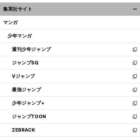
ウ
集英社サイト
ィ
開
ン
く/
マンガ
ド
閉
ウ
じ
少年マンガ
で
る
開
週刊少年ジャンプ
く
新
し
ジャンプSQ
い
新
ウ
し
Vジャンプ
ィ
い
新
ン
ウ
し
最強ジャンプ
ド
ィ
い
新
ウ
ン
ウ
し
少年ジャンプ+
で
ド
ィ
い
新
開
ウ
ン
ウ
し
ジャンプTOON
く
で
ド
ィ
い
新
開
ウ
ン
ウ
し
ZEBRACK
く
で
ド
ィ
い
新
開
ウ
ン
ウ
し