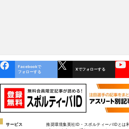
完の大器」の魅力と浪漫
ebo
X
YouTube
Facebookで
Xでフォローする
ok
フォローする
サービス
推奨環境
集英社ID・スポルティーバIDとは