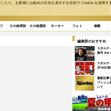
たり、お客様にお勧めの広告を表⽰する⽬的で Cookie を使⽤す
フ
その他球技
その他競技
モーター
フォト
連載
編集部のおすすめ
スポルテ
集号 Vol
スポルテ
月16日発
最新記事
プッシュ
いて