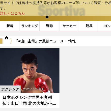
当サイトでは当社の提携先等がお客様のニーズ等について調査・分析し
web Sportiva (webスポルティーバ)
す。
詳しくはこちら
新着
ランキング
野球
サッカー
競馬
ゴル
we
「#山口圭司」の最新ニュース・ 情報
b
ス
ポ
ル
テ
ィ
ー
バ
ボクシング
2025.11.19更新
日本ボクシング世界王者列
伝：山口圭司 北の大地から
世界の頂点へ羽ばたいた「未