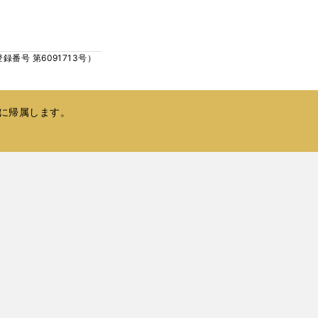
ウ
い
で
ウ
開
ィ
く
号 第6091713号）
ン
ド
ウ
で
に帰属します。
開
く