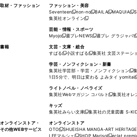
い
し
い
い
ド
ン
ド
ン
取材・ファッション
ファッション・美容
開
く
開
ウ
い
ウ
ウ
ウ
ド
ウ
ド
Seventeen
non-no
BAILA
MAQUIA
S
く
く
新
新
新
新
ィ
ウ
ィ
ィ
で
ウ
で
ウ
集英社オンライン
し
新
し
し
し
ン
ィ
ン
ン
開
で
開
で
い
し
い
い
い
ド
ン
ド
ド
芸能・情報・スポーツ
く
開
く
開
ウ
い
ウ
ウ
ウ
ウ
ド
ウ
ウ
Myojo
週プレNEWS
週プレ グラジャパ!
く
く
新
新
新
ィ
ウ
ィ
ィ
ィ
で
ウ
で
で
し
し
ン
ィ
ン
ン
ン
書籍
文芸・文庫・総合
開
で
開
開
い
い
ド
ン
ド
ド
ド
すばる
小説すばる
集英社 文芸ステーシ
く
開
く
く
新
新
ウ
ウ
ウ
ド
ウ
ウ
ウ
く
し
し
ィ
ィ
学芸・ノンフィクション・新書
で
ウ
で
で
で
い
い
ン
ン
集英社学芸部 - 学芸・ノンフィクション
開
で
開
開
開
新
ウ
ウ
ド
ド
1日5分で、明日は変わる よみタイ yomitai
く
開
く
く
く
し
新
ィ
ィ
ウ
ウ
く
い
ン
ン
ライトノベル・ノベライズ
で
で
ウ
ド
ド
集英社Webマガジン コバルト
集英社オレ
開
開
新
ィ
ウ
ウ
く
く
し
ン
キッズ
で
で
い
ド
集英社みらい文庫
集英社の児童図書 S-KID
開
開
新
ウ
ウ
く
く
し
ィ
オンラインストア・
オンラインストア
で
い
ン
その他WEBサービス
OTO
SHUEISHA MANGA-ART HERITAGE
開
新
ウ
ド
LEEマルシェ
SHOP Marisol
eclat prem
く
し
新
新