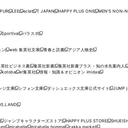
い
い
い
い
ド
ド
ド
ド
ド
開
く
開
く
開
く
開
ウ
ウ
ウ
ウ
ウ
ウ
ウ
ウ
ウ
PUR
LEE
eclat
T JAPAN
HAPPY PLUS ONE
MEN'S NON-
く
く
く
く
新
新
新
新
新
ィ
ィ
ィ
ィ
で
で
で
で
で
し
し
し
し
し
ン
ン
ン
ン
開
開
開
開
開
い
い
い
い
い
ド
ド
ド
ド
く
く
く
く
く
ウ
ウ
ウ
ウ
ウ
ウ
ウ
ウ
ウ
Sportiva
パラスポ
新
新
ィ
ィ
ィ
ィ
ィ
で
で
で
で
し
し
し
ン
ン
ン
ン
ン
開
開
開
開
い
い
い
ド
ド
ド
ド
ド
ョン
web 集英社文庫
青春と読書
アジア人物史
く
く
く
く
新
新
新
新
ウ
ウ
ウ
ウ
ウ
ウ
ウ
ウ
し
し
し
し
ィ
ィ
ィ
で
で
で
で
で
い
い
い
い
ン
ン
ン
集英社ビジネス書
集英社新書
集英社新書プラス - 知の水先案内人
開
開
開
開
開
新
新
新
ウ
ウ
ウ
ウ
ド
ド
ド
kotoba
e!集英社
情報・知識＆オピニオン imidas
く
く
く
く
く
新
し
新
し
新
ィ
ィ
ィ
ィ
ウ
ウ
ウ
し
し
い
し
い
し
ン
ン
ン
ン
で
で
で
い
い
ウ
い
ウ
い
ド
ド
ド
ド
ンジ文庫
シフォン文庫
ダッシュエックス文庫公式サイト
JUMP 
開
開
開
新
新
新
ウ
ウ
ィ
ウ
ィ
ウ
ウ
ウ
ウ
ウ
く
く
く
し
し
し
ィ
ィ
ン
ィ
ン
ィ
で
で
で
で
い
い
い
ン
ン
ド
ン
ド
ン
S.LAND
開
開
開
開
新
ウ
ウ
ウ
ド
ド
ウ
ド
ウ
ド
く
く
く
く
し
ィ
ィ
ィ
ウ
ウ
で
ウ
で
ウ
い
ン
ン
ン
ジャンプキャラクターズストア
HAPPY PLUS STORE
SHUEIS
で
で
開
で
開
で
新
新
新
ウ
ド
ド
ド
ium
mirabella
mirabella homme
zakka market
開
開
く
開
く
開
し
新
新
新
し
新
し