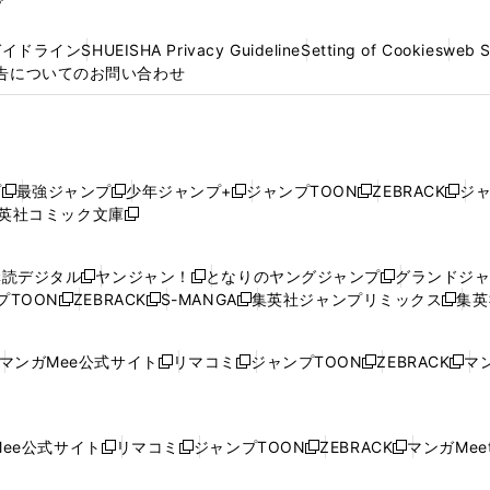
プ
ガイドライン
SHUEISHA Privacy Guideline
Setting of Cookies
web 
告についてのお問い合わせ
プ
最強ジャンプ
少年ジャンプ+
ジャンプTOON
ZEBRACK
ジ
新
新
新
新
新
英社コミック文庫
し
新
し
し
し
し
い
い
し
い
い
い
ウ
ウ
い
ウ
ウ
ウ
購読デジタル
ヤンジャン！
となりのヤングジャンプ
グランドジ
新
新
新
ィ
ィ
ウ
ィ
ィ
ィ
プTOON
ZEBRACK
S-MANGA
集英社ジャンプリミックス
集英
新
し
新
し
新
し
新
ン
ン
ィ
ン
ン
ン
し
い
し
い
し
い
し
ド
ド
ン
ド
ド
ド
い
ウ
い
ウ
い
ウ
い
ウ
ウ
ド
ウ
ウ
ウ
マンガMee公式サイト
リマコミ
ジャンプTOON
ZEBRACK
マン
新
新
新
新
ウ
ィ
ウ
ィ
ウ
ィ
ウ
で
で
ウ
で
で
で
し
し
し
し
し
ィ
ン
ィ
ン
ィ
ン
ィ
開
開
で
開
開
開
い
い
い
い
い
ン
ド
ン
ド
ン
ド
ン
く
く
開
く
く
く
ウ
ウ
ウ
ウ
ウ
ド
ウ
ド
ウ
ド
ウ
ド
ee公式サイト
リマコミ
ジャンプTOON
ZEBRACK
マンガMeet
く
新
新
新
新
ィ
ィ
ィ
ィ
ィ
ウ
で
ウ
で
ウ
で
ウ
し
し
し
し
ン
ン
ン
ン
ン
で
開
で
開
で
開
で