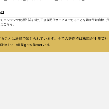
ィ
ウ
ウ
ウ
く
く
く
く
い
し
し
い
し
し
い
ン
で
で
で
ウ
い
い
ウ
い
い
ウ
ド
ボ
開
開
開
新
ィ
ウ
ウ
ィ
ウ
ウ
ィ
ウ
く
く
く
し
らコンテンツ使用許諾を得た正規版配信サービスであることを示す登録商標（登録番
ン
ィ
ィ
ン
ィ
ィ
ン
で
い
覧はこちら。
ド
ン
ン
ド
ン
ン
ド
開
ウ
ウ
ド
ド
ウ
ド
ド
ウ
く
ィ
で
ウ
ウ
で
ウ
ウ
で
ることは法律で禁じられています。全ての著作権は株式会社 集英社
ン
開
で
で
開
で
で
開
ド
HA Inc. All Rights Reserved.
く
開
開
く
開
開
く
ウ
く
く
く
く
で
開
く