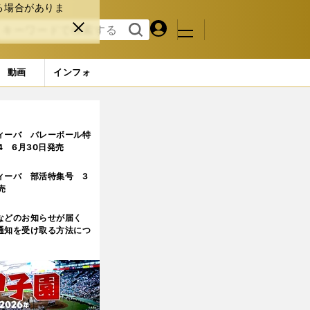
る場合がありま
マイペ
閉じ
検索
メニュ
ー
る
す
ジ
る
動画
インフォ
ィーバ バレーボール特
.4 6月30日発売
ィーバ 部活特集号 3
売
などのお知らせが届く
通知を受け取る方法につ