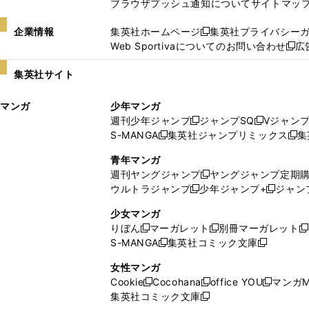
ブラウザプッシュ通知について
サイトマッ
企業情報
集英社ホームページ
集英社プライバシー
新
Web Sportivaについてのお問い合わせ
広
し
新
い
し
集英社サイト
ウ
い
ィ
ウ
マンガ
少年マンガ
ン
ィ
週刊少年ジャンプ
ジャンプSQ
Vジャン
ド
ン
新
新
S-MANGA
集英社ジャンプリミックス
集
ウ
ド
新
し
し
新
で
ウ
し
い
い
し
青年マンガ
開
で
い
ウ
ウ
い
週刊ヤングジャンプ
ヤングジャンプ定期
新
く
開
ウ
ィ
ィ
ウ
ウルトラジャンプ
少年ジャンプ+
ジャン
新
し
新
く
ィ
ン
ン
ィ
し
い
し
ン
ド
ド
ン
少女マンガ
い
ウ
い
ド
ウ
ウ
ド
りぼん
マーガレット
別冊マーガレット
新
新
新
ウ
ィ
ウ
ウ
で
で
ウ
S-MANGA
集英社コミック文庫
し
新
し
新
ィ
ン
ィ
で
開
開
で
い
し
い
し
ン
ド
ン
女性マンガ
開
く
く
開
ウ
い
ウ
い
ド
ウ
ド
Cookie
Cocohana
office YOU
マンガM
く
く
新
新
新
ィ
ウ
ィ
ウ
ウ
で
ウ
集英社コミック文庫
し
新
し
し
ン
ィ
ン
ィ
で
開
で