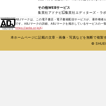
ィ
ウ
い
し
し
ン
その他WEBサービス
で
ウ
い
い
ド
集英社アドナビ
集英社エディターズ・ラ
開
新
ィ
ウ
ウ
ウ
く
し
ABJマークは、この電子書店・電子書籍配信サービスが、著作権者か
ン
ィ
ィ
で
い
です。ABJマークの詳細、ABJマークを掲示しているサービスの一
ド
ン
ン
開
https://aebs.or.jp/
ウ
新
ウ
ド
ド
く
し
ィ
で
ウ
ウ
い
本ホームページに記載の文章・画像・写真などを無断で複製す
ン
開
で
で
ウ
ド
© SHUEIS
ィ
く
開
開
ン
ウ
く
く
ド
で
ウ
開
で
開
く
く