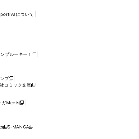
Sportivaについて
ャンプルーキー！
新
し
い
ウ
ャンプ
新
ィ
社コミック文庫
し
新
ン
い
し
ド
ウ
い
ウ
ガMeets
新
ィ
ウ
で
し
ン
ィ
開
い
ド
ン
く
ウ
ウ
ド
s
S-MANGA
新
新
ィ
で
ウ
し
し
ン
開
で