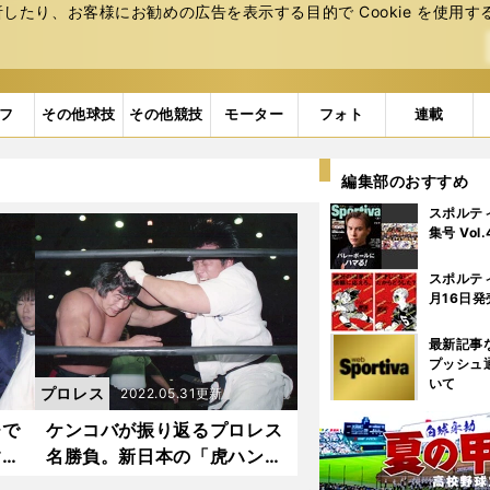
たり、お客様にお勧めの広告を表⽰する⽬的で Cookie を使⽤す
フ
その他球技
その他競技
モーター
フォト
連載
編集部のおすすめ
スポルテ
集号 Vol
スポルテ
月16日発
最新記事
プッシュ
いて
プロレス
2022.05.31更新
チで
ケンコバが振り返るプロレス
する
名勝負。新日本の「虎ハンタ
震
ー」が「一般の空手家」に敗