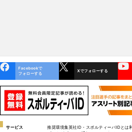
レスラーの「強さ」
軍」へとつながる流れ
ebo
X
YouTube
Facebookで
Xでフォローする
ok
フォローする
サービス
推奨環境
集英社ID・スポルティーバIDとは