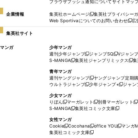
ブラウザプッシュ通知について
サイトマッ
企業情報
集英社ホームページ
集英社プライバシー
新
Web Sportivaについてのお問い合わせ
広
し
新
い
し
集英社サイト
ウ
い
ィ
ウ
マンガ
少年マンガ
ン
ィ
週刊少年ジャンプ
ジャンプSQ
Vジャン
ド
ン
新
新
S-MANGA
集英社ジャンプリミックス
集
ウ
ド
新
し
し
新
で
ウ
し
い
い
し
青年マンガ
開
で
い
ウ
ウ
い
週刊ヤングジャンプ
ヤングジャンプ定期
新
く
開
ウ
ィ
ィ
ウ
ウルトラジャンプ
少年ジャンプ+
ジャン
新
し
新
く
ィ
ン
ン
ィ
し
い
し
ン
ド
ド
ン
少女マンガ
い
ウ
い
ド
ウ
ウ
ド
りぼん
マーガレット
別冊マーガレット
新
新
新
ウ
ィ
ウ
ウ
で
で
ウ
S-MANGA
集英社コミック文庫
し
新
し
新
ィ
ン
ィ
で
開
開
で
い
し
い
し
ン
ド
ン
女性マンガ
開
く
く
開
ウ
い
ウ
い
ド
ウ
ド
Cookie
Cocohana
office YOU
マンガM
く
く
新
新
新
ィ
ウ
ィ
ウ
ウ
で
ウ
集英社コミック文庫
し
新
し
し
ン
ィ
ン
ィ
で
開
で