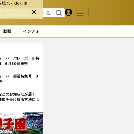
る場合がありま
マイペ
閉じ
検索
メニュ
ー
る
す
ジ
る
動画
インフォ
ィーバ バレーボール特
.4 6月30日発売
ィーバ 部活特集号 3
売
などのお知らせが届く
通知を受け取る方法につ