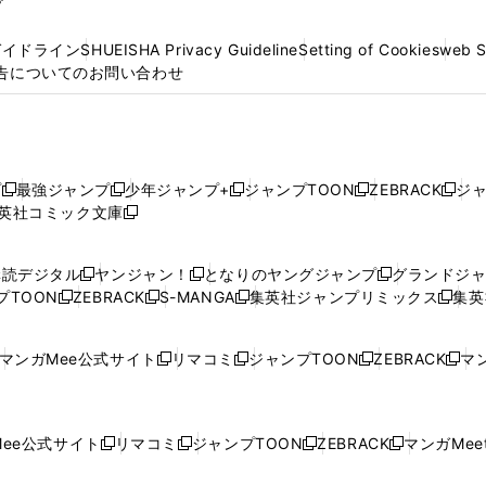
プ
ガイドライン
SHUEISHA Privacy Guideline
Setting of Cookies
web 
告についてのお問い合わせ
プ
最強ジャンプ
少年ジャンプ+
ジャンプTOON
ZEBRACK
ジ
新
新
新
新
新
英社コミック文庫
し
新
し
し
し
し
い
い
し
い
い
い
ウ
ウ
い
ウ
ウ
ウ
購読デジタル
ヤンジャン！
となりのヤングジャンプ
グランドジ
新
新
新
ィ
ィ
ウ
ィ
ィ
ィ
プTOON
ZEBRACK
S-MANGA
集英社ジャンプリミックス
集英
新
し
新
し
新
し
新
ン
ン
ィ
ン
ン
ン
し
い
し
い
し
い
し
ド
ド
ン
ド
ド
ド
い
ウ
い
ウ
い
ウ
い
ウ
ウ
ド
ウ
ウ
ウ
マンガMee公式サイト
リマコミ
ジャンプTOON
ZEBRACK
マン
新
新
新
新
ウ
ィ
ウ
ィ
ウ
ィ
ウ
で
で
ウ
で
で
で
し
し
し
し
し
ィ
ン
ィ
ン
ィ
ン
ィ
開
開
で
開
開
開
い
い
い
い
い
ン
ド
ン
ド
ン
ド
ン
く
く
開
く
く
く
ウ
ウ
ウ
ウ
ウ
ド
ウ
ド
ウ
ド
ウ
ド
ee公式サイト
リマコミ
ジャンプTOON
ZEBRACK
マンガMeet
く
新
新
新
新
ィ
ィ
ィ
ィ
ィ
ウ
で
ウ
で
ウ
で
ウ
し
し
し
し
ン
ン
ン
ン
ン
で
開
で
開
で
開
で