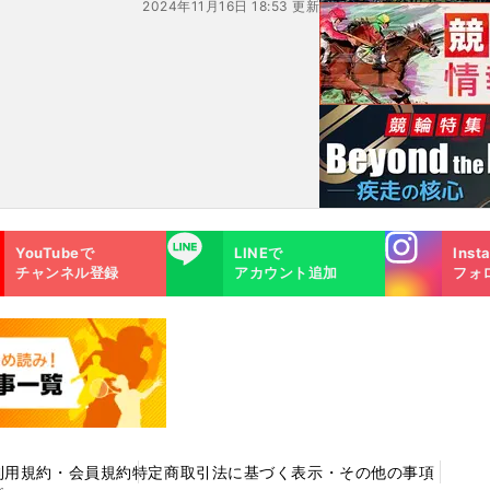
2024年11月16日 18:53 更新
れた異種格闘技戦
Instagra
LINE
YouTubeで
LINEで
Inst
m
チャンネル登録
アカウント追加
フォ
利用規約・会員規約
特定商取引法に基づく表示・その他の事項