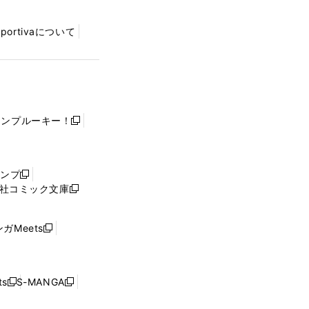
Sportivaについて
ャンプルーキー！
新
し
い
ウ
ャンプ
新
ィ
社コミック文庫
し
新
ン
い
し
ド
ウ
い
ウ
ガMeets
新
ィ
ウ
で
し
ン
ィ
開
い
ド
ン
く
ウ
ウ
ド
s
S-MANGA
新
新
ィ
で
ウ
し
し
ン
開
で