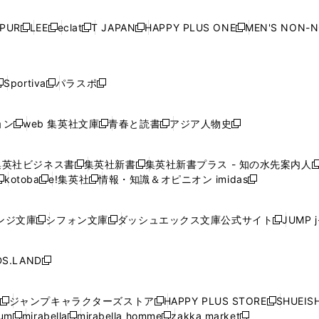
い
い
い
い
ド
ド
ド
ド
ド
開
く
開
く
開
く
開
ウ
ウ
ウ
ウ
ウ
ウ
ウ
ウ
ウ
PUR
LEE
eclat
T JAPAN
HAPPY PLUS ONE
MEN'S NON-
く
く
く
く
新
新
新
新
新
ィ
ィ
ィ
ィ
で
で
で
で
で
し
し
し
し
し
ン
ン
ン
ン
開
開
開
開
開
い
い
い
い
い
ド
ド
ド
ド
く
く
く
く
く
ウ
ウ
ウ
ウ
ウ
ウ
ウ
ウ
ウ
Sportiva
パラスポ
新
新
ィ
ィ
ィ
ィ
ィ
で
で
で
で
し
し
し
ン
ン
ン
ン
ン
開
開
開
開
い
い
い
ド
ド
ド
ド
ド
ョン
web 集英社文庫
青春と読書
アジア人物史
く
く
く
く
新
新
新
新
ウ
ウ
ウ
ウ
ウ
ウ
ウ
ウ
し
し
し
し
ィ
ィ
ィ
で
で
で
で
で
い
い
い
い
ン
ン
ン
集英社ビジネス書
集英社新書
集英社新書プラス - 知の水先案内人
開
開
開
開
開
新
新
新
ウ
ウ
ウ
ウ
ド
ド
ド
kotoba
e!集英社
情報・知識＆オピニオン imidas
く
く
く
く
く
新
し
新
し
新
ィ
ィ
ィ
ィ
ウ
ウ
ウ
し
し
い
し
い
し
ン
ン
ン
ン
で
で
で
い
い
ウ
い
ウ
い
ド
ド
ド
ド
ンジ文庫
シフォン文庫
ダッシュエックス文庫公式サイト
JUMP 
開
開
開
新
新
新
ウ
ウ
ィ
ウ
ィ
ウ
ウ
ウ
ウ
ウ
く
く
く
し
し
し
ィ
ィ
ン
ィ
ン
ィ
で
で
で
で
い
い
い
ン
ン
ド
ン
ド
ン
S.LAND
開
開
開
開
新
ウ
ウ
ウ
ド
ド
ウ
ド
ウ
ド
く
く
く
く
し
ィ
ィ
ィ
ウ
ウ
で
ウ
で
ウ
い
ン
ン
ン
ジャンプキャラクターズストア
HAPPY PLUS STORE
SHUEIS
で
で
開
で
開
で
新
新
新
ウ
ド
ド
ド
ium
mirabella
mirabella homme
zakka market
開
開
く
開
く
開
し
新
新
新
し
新
し