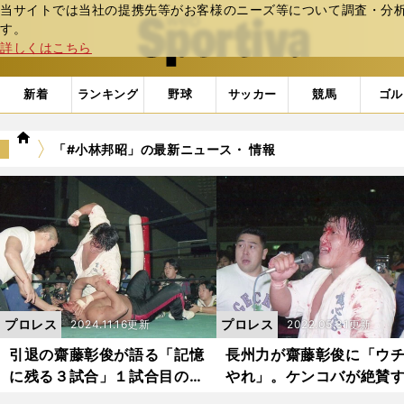
当サイトでは当社の提携先等がお客様のニーズ等について調査・分析し
web Sportiva (webスポルティーバ)
す。
詳しくはこちら
新着
ランキング
野球
サッカー
競馬
ゴル
we
「#小林邦昭」の最新ニュース・ 情報
b
ス
ポ
ル
テ
ィ
ー
バ
プロレス
プロレス
2024.11.16更新
2022.05.31更新
引退の齋藤彰俊が語る「記憶
長州力が齋藤彰俊に「ウ
に残る３試合」１試合目の小
やれ」。ケンコバが絶賛
林邦昭戦で感じた本物のプロ
「控室ドア事件→平成維