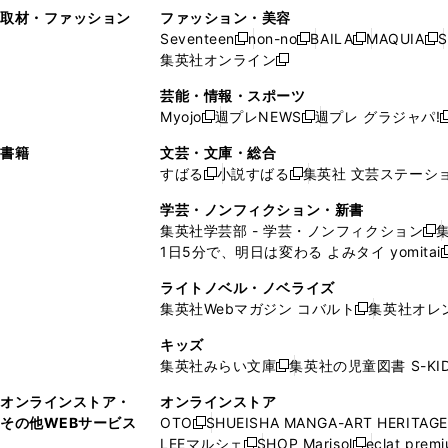
い
し
い
い
ド
ン
ド
ン
取材・ファッション
ファッション・美容
開
く
開
ウ
い
ウ
ウ
ウ
ド
ウ
ド
Seventeen
non-no
BAILA
MAQUIA
S
く
く
新
新
新
新
ィ
ウ
ィ
ィ
で
ウ
で
ウ
集英社オンライン
し
新
し
し
し
ン
ィ
ン
ン
開
で
開
で
い
し
い
い
い
ド
ン
ド
ド
芸能・情報・スポーツ
く
開
く
開
ウ
い
ウ
ウ
ウ
ウ
ド
ウ
ウ
Myojo
週プレNEWS
週プレ グラジャパ!
く
く
新
新
新
ィ
ウ
ィ
ィ
ィ
で
ウ
で
で
し
し
ン
ィ
ン
ン
ン
書籍
文芸・文庫・総合
開
で
開
開
い
い
ド
ン
ド
ド
ド
すばる
小説すばる
集英社 文芸ステーシ
く
開
く
く
新
新
ウ
ウ
ウ
ド
ウ
ウ
ウ
く
し
し
ィ
ィ
学芸・ノンフィクション・新書
で
ウ
で
で
で
い
い
ン
ン
集英社学芸部 - 学芸・ノンフィクション
開
で
開
開
開
新
ウ
ウ
ド
ド
1日5分で、明日は変わる よみタイ yomitai
く
開
く
く
く
し
新
ィ
ィ
ウ
ウ
く
い
ン
ン
ライトノベル・ノベライズ
で
で
ウ
ド
ド
集英社Webマガジン コバルト
集英社オレ
開
開
新
ィ
ウ
ウ
く
く
し
ン
キッズ
で
で
い
ド
集英社みらい文庫
集英社の児童図書 S-KID
開
開
新
ウ
ウ
く
く
し
ィ
オンラインストア・
オンラインストア
で
い
ン
その他WEBサービス
OTO
SHUEISHA MANGA-ART HERITAGE
開
新
ウ
ド
LEEマルシェ
SHOP Marisol
eclat prem
く
し
新
新