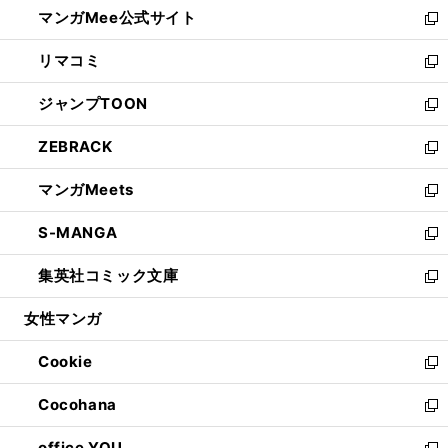
し
マンガMee公式サイト
く
ド
ィ
い
新
ウ
ン
ウ
し
リマコミ
で
ド
ィ
い
新
開
ウ
ン
ウ
し
ジャンプTOON
く
で
ド
ィ
い
新
開
ウ
ン
ウ
し
ZEBRACK
く
で
ド
ィ
い
新
開
ウ
ン
ウ
し
マンガMeets
く
で
ド
ィ
い
新
開
ウ
ン
ウ
し
S-MANGA
く
で
ド
ィ
い
新
開
ウ
ン
ウ
し
集英社コミック文庫
く
で
ド
ィ
い
新
開
ウ
ン
ウ
し
女性マンガ
く
で
ド
ィ
い
開
ウ
ン
ウ
Cookie
く
で
ド
ィ
新
開
ウ
ン
し
Cocohana
く
で
ド
い
新
開
ウ
ウ
し
office YOU
く