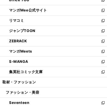
で
ィ
い
新
開
ン
ウ
し
マンガMee公式サイト
く
ド
ィ
い
新
ウ
ン
ウ
し
リマコミ
で
ド
ィ
い
新
開
ウ
ン
ウ
し
ジャンプTOON
く
で
ド
ィ
い
新
開
ウ
ン
ウ
し
ZEBRACK
く
で
ド
ィ
い
新
開
ウ
ン
ウ
し
マンガMeets
く
で
ド
ィ
い
新
開
ウ
ン
ウ
し
S-MANGA
く
で
ド
ィ
い
新
開
ウ
ン
ウ
し
集英社コミック文庫
く
で
ド
ィ
い
新
開
ウ
ン
ウ
し
取材・ファッション
く
で
ド
ィ
い
開
ウ
ン
ウ
ファッション・美容
く
で
ド
ィ
開
ウ
ン
Seventeen
く
で
ド
新