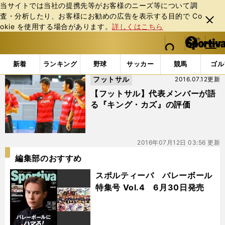
当サイトでは当社の提携先等がお客様のニーズ等について調
査・分析したり、お客様にお勧めの広告を表⽰する⽬的で Co
閉じ
okie を使⽤する場合があります。
詳しくはこちら
る
マイペ
web Sportiva (webスポルティーバ)
検索
メニュ
we
ー
「#小暮賢一郎」の最新ニュース・ 情報
b
ジ
新着
ランキング
野球
サッカー
競馬
ゴル
ス
フットサル
2016.07.12更新
ポ
ル
【フットサル】代表メンバーが語
テ
る『キング・カズ』の評価
ィ
ー
バ
2016年07月12日 03:56 更新
編集部のおすすめ
スポルティーバ バレーボール
特集号 Vol.4 6月30日発売