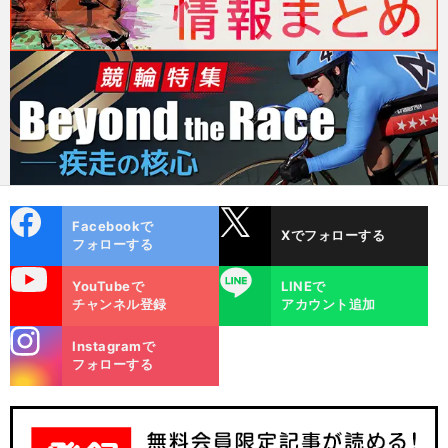
cebo
X
Facebookで
Xでフォローする
ok
フォローする
uTube
LINE
YouTubeで
LINEで
チャンネル登録
アカウント追加
stagra
Instagramで
m
フォローする