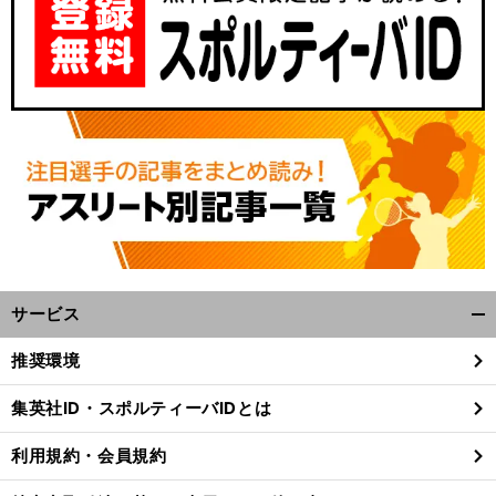
サービス
開
く/
推奨環境
閉
じ
集英社ID・スポルティーバIDとは
る
利用規約・会員規約