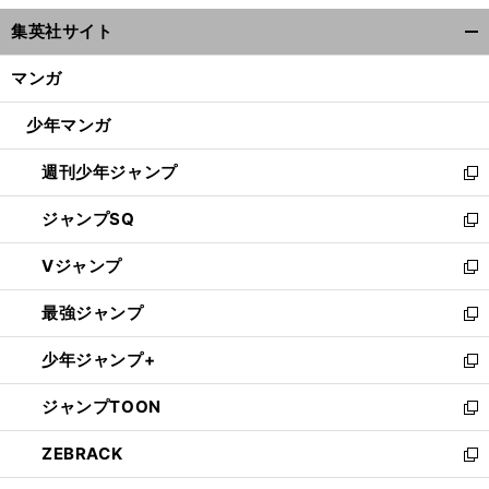
ウ
集英社サイト
ィ
開
ン
く/
マンガ
ド
閉
ウ
じ
少年マンガ
で
る
開
週刊少年ジャンプ
く
新
し
ジャンプSQ
い
新
ウ
し
Vジャンプ
ィ
い
新
ン
ウ
し
最強ジャンプ
ド
ィ
い
新
ウ
ン
ウ
し
少年ジャンプ+
で
ド
ィ
い
新
開
ウ
ン
ウ
し
ジャンプTOON
く
で
ド
ィ
い
新
開
ウ
ン
ウ
し
ZEBRACK
く
で
ド
ィ
い
新
開
ウ
ン
ウ
し