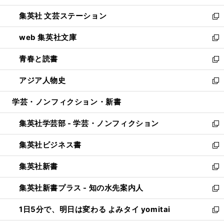
開
ウ
し
集英社 文芸ステーション
く
ィ
い
新
ン
ウ
し
web 集英社文庫
ド
ィ
い
新
ウ
ン
ウ
し
青春と読書
で
ド
ィ
い
新
開
ウ
ン
ウ
し
アジア人物史
く
で
ド
ィ
い
新
開
ウ
ン
ウ
し
学芸・ノンフィクション・新書
く
で
ド
ィ
い
開
ウ
ン
ウ
集英社学芸部 - 学芸・ノンフィクション
く
で
ド
ィ
新
開
ウ
ン
し
集英社ビジネス書
く
で
ド
い
新
開
ウ
ウ
し
集英社新書
く
で
ィ
い
新
開
ン
ウ
し
集英社新書プラス - 知の水先案内人
く
ド
ィ
い
新
ウ
ン
ウ
し
1日5分で、明日は変わる よみタイ yomitai
で
ド
ィ
い
新
開
ウ
ン
ウ
し