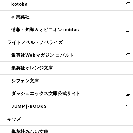
kotoba
く
で
ド
ィ
い
新
開
ウ
ン
ウ
し
e!集英社
く
で
ド
ィ
い
新
開
ウ
ン
ウ
し
情報・知識＆オピニオン imidas
く
で
ド
ィ
い
新
開
ウ
ン
ウ
し
ライトノベル・ノベライズ
く
で
ド
ィ
い
開
ウ
ン
ウ
集英社Webマガジン コバルト
く
で
ド
ィ
新
開
ウ
ン
し
集英社オレンジ文庫
く
で
ド
い
新
開
ウ
ウ
し
シフォン文庫
く
で
ィ
い
新
開
ン
ウ
し
ダッシュエックス文庫公式サイト
く
ド
ィ
い
新
ウ
ン
ウ
し
JUMP j-BOOKS
で
ド
ィ
い
新
開
ウ
ン
ウ
し
キッズ
く
で
ド
ィ
い
開
ウ
ン
ウ
集英社みらい文庫
く
で
ド
ィ