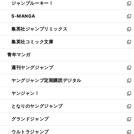
ジャンプルーキー！
く
で
ド
ィ
い
新
開
ウ
ン
ウ
し
S-MANGA
く
で
ド
ィ
い
新
開
ウ
ン
ウ
し
集英社ジャンプリミックス
く
で
ド
ィ
い
新
開
ウ
ン
ウ
し
集英社コミック文庫
く
で
ド
ィ
い
新
開
ウ
ン
ウ
し
青年マンガ
く
で
ド
ィ
い
開
ウ
ン
ウ
週刊ヤングジャンプ
く
で
ド
ィ
新
開
ウ
ン
し
ヤングジャンプ定期購読デジタル
く
で
ド
い
新
開
ウ
ウ
し
ヤンジャン！
く
で
ィ
い
新
開
ン
ウ
し
となりのヤングジャンプ
く
ド
ィ
い
新
ウ
ン
ウ
し
グランドジャンプ
で
ド
ィ
い
新
開
ウ
ン
ウ
し
ウルトラジャンプ
く
で
ド
ィ
い
新