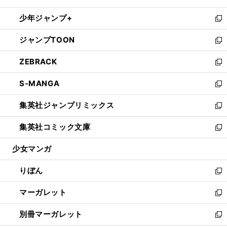
開
ウ
ン
ウ
し
少年ジャンプ+
く
で
ド
ィ
い
新
開
ウ
ン
ウ
し
ジャンプTOON
く
で
ド
ィ
い
新
開
ウ
ン
ウ
し
ZEBRACK
く
で
ド
ィ
い
新
開
ウ
ン
ウ
し
S-MANGA
く
で
ド
ィ
い
新
開
ウ
ン
ウ
し
集英社ジャンプリミックス
く
で
ド
ィ
い
新
開
ウ
ン
ウ
し
集英社コミック文庫
く
で
ド
ィ
い
新
開
ウ
ン
ウ
し
少女マンガ
く
で
ド
ィ
い
開
ウ
ン
ウ
りぼん
く
で
ド
ィ
新
開
ウ
ン
し
マーガレット
く
で
ド
い
新
開
ウ
ウ
し
別冊マーガレット
く
で
ィ
い
新
開
ン
ウ