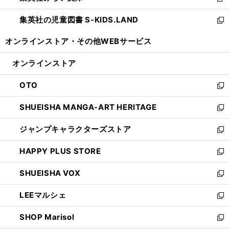
新
開
ウ
ン
し
集英社の児童図書 S-KIDS.LAND
く
で
ド
い
新
開
ウ
ウ
し
オンラインストア・
その他WEBサービス
く
で
ィ
い
開
ン
ウ
オンラインストア
く
ド
ィ
ウ
ン
OTO
で
ド
新
開
ウ
し
SHUEISHA MANGA-ART HERITAGE
く
で
い
新
開
ウ
し
ジャンプキャラクターズストア
く
ィ
い
新
ン
ウ
し
HAPPY PLUS STORE
ド
ィ
い
新
ウ
ン
ウ
し
SHUEISHA VOX
で
ド
ィ
い
新
開
ウ
ン
ウ
し
LEEマルシェ
く
で
ド
ィ
い
新
開
ウ
ン
ウ
し
SHOP Marisol
く
で
ド
ィ
い
新
開
ウ