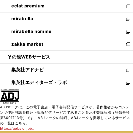
ン
ウ
し
eclat premium
く
で
ド
ィ
い
新
開
ウ
ン
ウ
し
mirabella
く
で
ド
ィ
い
新
開
ウ
ン
ウ
し
mirabella homme
く
で
ド
ィ
い
新
開
ウ
ン
ウ
し
zakka market
く
で
ド
ィ
い
新
開
ウ
ン
ウ
し
その他WEBサービス
く
で
ド
ィ
い
開
ウ
ン
ウ
集英社アドナビ
く
で
ド
ィ
新
開
ウ
ン
し
集英社エディターズ・ラボ
く
で
ド
い
新
開
ウ
ウ
し
く
で
ィ
い
開
ン
ウ
ABJマークは、この電子書店・電子書籍配信サービスが、著作権者からコンテ
く
ド
ィ
ンツ使用許諾を得た正規版配信サービスであることを示す登録商標（登録番号
ウ
ン
第6091713号）です。ABJマークの詳細、ABJマークを掲示しているサービス
で
ド
の一覧はこちら。
開
ウ
https://aebs.or.jp/
新