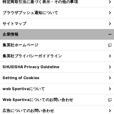
特定商取引法に基づく表示・その他の事項
ブラウザプッシュ通知について
サイトマップ
企業情報
開
く/
集英社ホームページ
新
閉
し
じ
集英社プライバシーガイドライン
い
る
ウ
SHUEISHA Privacy Guideline
ィ
ン
Setting of Cookies
ド
ウ
web Sportivaについて
で
開
Web Sportivaについてのお問い合わせ
く
新
し
広告についてのお問い合わせ
い