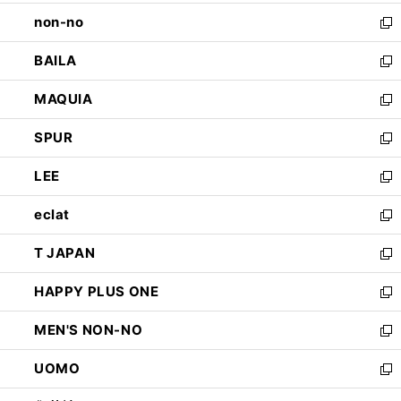
開
ウ
し
non-no
く
で
い
新
開
ウ
し
BAILA
く
ィ
い
新
ン
ウ
し
MAQUIA
ド
ィ
い
新
ウ
ン
ウ
し
SPUR
で
ド
ィ
い
新
開
ウ
ン
ウ
し
LEE
く
で
ド
ィ
い
新
開
ウ
ン
ウ
し
eclat
く
で
ド
ィ
い
新
開
ウ
ン
ウ
し
T JAPAN
く
で
ド
ィ
い
新
開
ウ
ン
ウ
し
HAPPY PLUS ONE
く
で
ド
ィ
い
新
開
ウ
ン
ウ
し
MEN'S NON-NO
く
で
ド
ィ
い
新
開
ウ
ン
ウ
し
UOMO
く
で
ド
ィ
い
新
開
ウ
ン
ウ
し