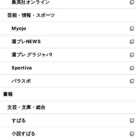
集英社オンライン
く
で
ド
ィ
い
新
開
ウ
ン
ウ
し
芸能・情報・スポーツ
く
で
ド
ィ
い
開
ウ
ン
ウ
Myojo
く
で
ド
ィ
新
開
ウ
ン
し
週プレNEWS
く
で
ド
い
新
開
ウ
ウ
し
週プレ グラジャパ!
く
で
ィ
い
新
開
ン
ウ
し
Sportiva
く
ド
ィ
い
新
ウ
ン
ウ
し
パラスポ
で
ド
ィ
い
新
開
ウ
ン
ウ
し
書籍
く
で
ド
ィ
い
開
ウ
ン
ウ
文芸・文庫・総合
く
で
ド
ィ
開
ウ
ン
すばる
く
で
ド
新
開
ウ
し
小説すばる
く
で
い
新