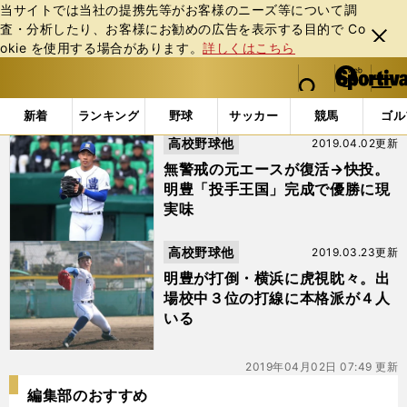
当サイトでは当社の提携先等がお客様のニーズ等について調
査・分析したり、お客様にお勧めの広告を表⽰する⽬的で Co
閉じ
okie を使⽤する場合があります。
詳しくはこちら
る
マイペ
web Sportiva (webスポルティーバ)
検索
メニュ
we
ー
「#寺迫涼生」の最新ニュース・ 情報
b
ジ
新着
ランキング
野球
サッカー
競馬
ゴル
ス
高校野球他
2019.04.02更新
ポ
ル
無警戒の元エースが復活→快投。
テ
明豊「投手王国」完成で優勝に現
ィ
実味
ー
バ
高校野球他
2019.03.23更新
明豊が打倒・横浜に虎視眈々。出
場校中３位の打線に本格派が４人
いる
2019年04月02日 07:49 更新
編集部のおすすめ