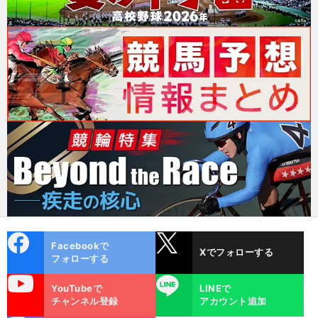
cebo
X
Facebookで
Xでフォローする
ok
フォローする
uTube
LINE
YouTubeで
LINEで
チャンネル登録
アカウント追加