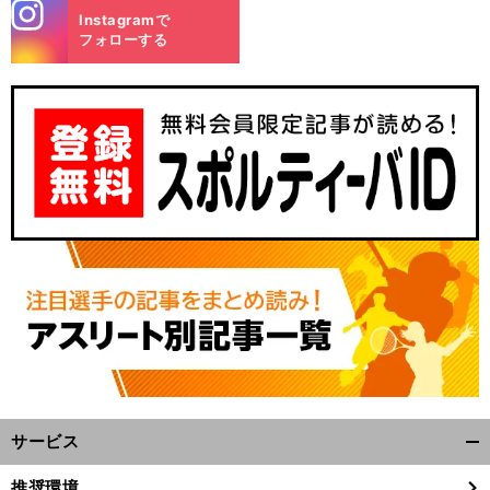
stagra
Instagramで
m
フォローする
サービス
開
く/
推奨環境