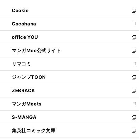
開
ウ
ン
ウ
Cookie
く
で
ド
ィ
新
開
ウ
ン
し
Cocohana
く
で
ド
い
新
開
ウ
ウ
し
office YOU
く
で
ィ
い
新
開
ン
ウ
し
マンガMee公式サイト
く
ド
ィ
い
新
ウ
ン
ウ
し
リマコミ
で
ド
ィ
い
新
開
ウ
ン
ウ
し
ジャンプTOON
く
で
ド
ィ
い
新
開
ウ
ン
ウ
し
ZEBRACK
く
で
ド
ィ
い
新
開
ウ
ン
ウ
し
マンガMeets
く
で
ド
ィ
い
新
開
ウ
ン
ウ
し
S-MANGA
く
で
ド
ィ
い
新
開
ウ
ン
ウ
し
集英社コミック文庫
く
で
ド
ィ
い
新
開
ウ
ン
ウ
し