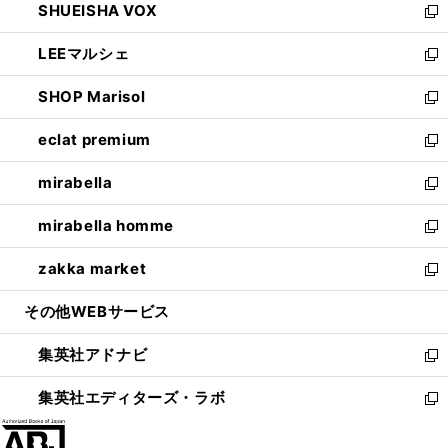
SHUEISHA VOX
で
ド
ィ
い
新
開
ウ
ン
ウ
し
LEEマルシェ
く
で
ド
ィ
い
新
開
ウ
ン
ウ
し
SHOP Marisol
く
で
ド
ィ
い
新
開
ウ
ン
ウ
し
eclat premium
く
で
ド
ィ
い
新
開
ウ
ン
ウ
し
mirabella
く
で
ド
ィ
い
新
開
ウ
ン
ウ
し
mirabella homme
く
で
ド
ィ
い
新
開
ウ
ン
ウ
し
zakka market
く
で
ド
ィ
い
新
開
ウ
ン
ウ
し
その他WEBサービス
く
で
ド
ィ
い
開
ウ
ン
ウ
集英社アドナビ
く
で
ド
ィ
新
開
ウ
ン
し
集英社エディターズ・ラボ
く
で
ド
い
新
開
ウ
ウ
し
く
で
ィ
い