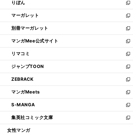
りぼん
く
で
ド
ィ
新
開
ウ
ン
し
マーガレット
く
で
ド
い
新
開
ウ
ウ
し
別冊マーガレット
く
で
ィ
い
新
開
ン
ウ
し
マンガMee公式サイト
く
ド
ィ
い
新
ウ
ン
ウ
し
リマコミ
で
ド
ィ
い
新
開
ウ
ン
ウ
し
ジャンプTOON
く
で
ド
ィ
い
新
開
ウ
ン
ウ
し
ZEBRACK
く
で
ド
ィ
い
新
開
ウ
ン
ウ
し
マンガMeets
く
で
ド
ィ
い
新
開
ウ
ン
ウ
し
S-MANGA
く
で
ド
ィ
い
新
開
ウ
ン
ウ
し
集英社コミック文庫
く
で
ド
ィ
い
新
開
ウ
ン
ウ
し
女性マンガ
く
で
ド
ィ
い