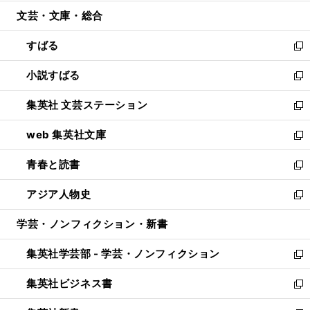
開
ウ
ン
ウ
文芸・文庫・総合
く
で
ド
ィ
開
ウ
ン
すばる
く
で
ド
新
開
ウ
し
小説すばる
く
で
い
新
開
ウ
し
集英社 文芸ステーション
く
ィ
い
新
ン
ウ
し
web 集英社文庫
ド
ィ
い
新
ウ
ン
ウ
し
青春と読書
で
ド
ィ
い
新
開
ウ
ン
ウ
し
アジア人物史
く
で
ド
ィ
い
新
開
ウ
ン
ウ
し
学芸・ノンフィクション・新書
く
で
ド
ィ
い
開
ウ
ン
ウ
集英社学芸部 - 学芸・ノンフィクション
く
で
ド
ィ
新
開
ウ
ン
し
集英社ビジネス書
く
で
ド
い
新
開
ウ
ウ
し