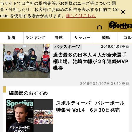
当サイトでは当社の提携先等がお客様のニーズ等について調
査・分析したり、お客様にお勧めの広告を表⽰する⽬的で Co
閉じ
okie を使⽤する場合があります。
詳しくはこちら
る
マイペ
web Sportiva (webスポルティーバ)
検索
メニュ
we
ー
「#官野一彦」の最新ニュース・ 情報
b
ジ
新着
ランキング
野球
サッカー
競馬
ゴル
ス
パラスポーツ
2019.04.07更新
ポ
ル
過去最多の日本人４人が全米選手
テ
権出場。池崎大輔が２年連続MVP
ィ
獲得
ー
バ
2019年04月07日 08:19 更新
編集部のおすすめ
スポルティーバ バレーボール
特集号 Vol.4 6月30日発売