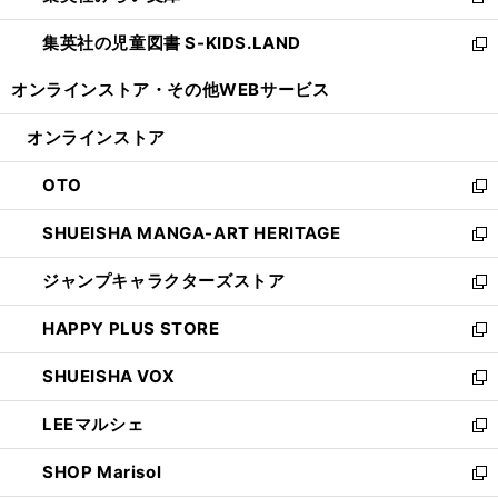
新
開
ウ
ン
し
集英社の児童図書 S-KIDS.LAND
く
で
ド
い
新
開
ウ
ウ
し
オンラインストア・
その他WEBサービス
く
で
ィ
い
開
ン
ウ
オンラインストア
く
ド
ィ
ウ
ン
OTO
で
ド
新
開
ウ
し
SHUEISHA MANGA-ART HERITAGE
く
で
い
新
開
ウ
し
ジャンプキャラクターズストア
く
ィ
い
新
ン
ウ
し
HAPPY PLUS STORE
ド
ィ
い
新
ウ
ン
ウ
し
SHUEISHA VOX
で
ド
ィ
い
新
開
ウ
ン
ウ
し
LEEマルシェ
く
で
ド
ィ
い
新
開
ウ
ン
ウ
し
SHOP Marisol
く
で
ド
ィ
い
新
開
ウ