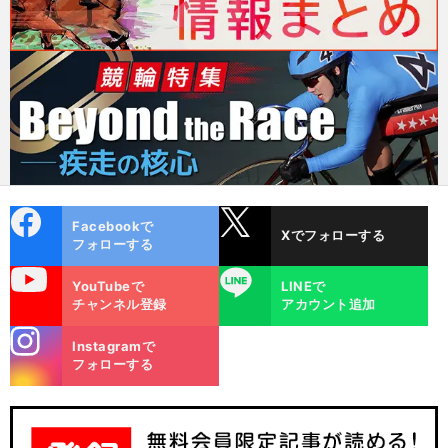
cebo
X
Facebookで
Xでフォローする
ok
フォローする
uTube
LINE
YouTubeで
LINEで
チャンネル登録
アカウント追加
stagra
Instagramで
m
フォローする