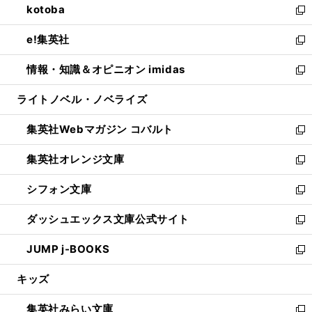
kotoba
く
で
ド
ィ
い
新
開
ウ
ン
ウ
し
e!集英社
く
で
ド
ィ
い
新
開
ウ
ン
ウ
し
情報・知識＆オピニオン imidas
く
で
ド
ィ
い
新
開
ウ
ン
ウ
し
ライトノベル・ノベライズ
く
で
ド
ィ
い
開
ウ
ン
ウ
集英社Webマガジン コバルト
く
で
ド
ィ
新
開
ウ
ン
し
集英社オレンジ文庫
く
で
ド
い
新
開
ウ
ウ
し
シフォン文庫
く
で
ィ
い
新
開
ン
ウ
し
ダッシュエックス文庫公式サイト
く
ド
ィ
い
新
ウ
ン
ウ
し
JUMP j-BOOKS
で
ド
ィ
い
新
開
ウ
ン
ウ
し
キッズ
く
で
ド
ィ
い
開
ウ
ン
ウ
集英社みらい文庫
く
で
ド
ィ