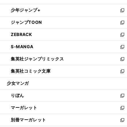
開
ウ
ン
ウ
し
少年ジャンプ+
く
で
ド
ィ
い
新
開
ウ
ン
ウ
し
ジャンプTOON
く
で
ド
ィ
い
新
開
ウ
ン
ウ
し
ZEBRACK
く
で
ド
ィ
い
新
開
ウ
ン
ウ
し
S-MANGA
く
で
ド
ィ
い
新
開
ウ
ン
ウ
し
集英社ジャンプリミックス
く
で
ド
ィ
い
新
開
ウ
ン
ウ
し
集英社コミック文庫
く
で
ド
ィ
い
新
開
ウ
ン
ウ
し
少女マンガ
く
で
ド
ィ
い
開
ウ
ン
ウ
りぼん
く
で
ド
ィ
新
開
ウ
ン
し
マーガレット
く
で
ド
い
新
開
ウ
ウ
し
別冊マーガレット
く
で
ィ
い
新
開
ン
ウ