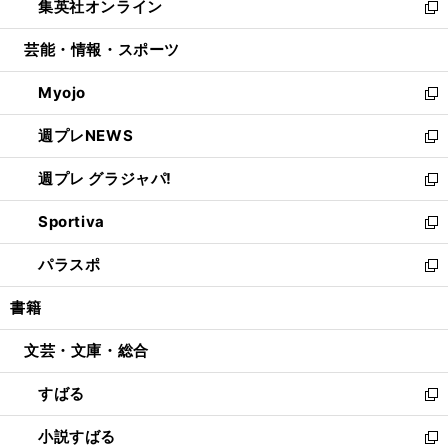
集英社オンライン
く
で
ド
ィ
い
新
開
ウ
ン
ウ
し
芸能・情報・スポーツ
く
で
ド
ィ
い
開
ウ
ン
ウ
Myojo
く
で
ド
ィ
新
開
ウ
ン
し
週プレNEWS
く
で
ド
い
新
開
ウ
ウ
し
週プレ グラジャパ!
く
で
ィ
い
新
開
ン
ウ
し
Sportiva
く
ド
ィ
い
新
ウ
ン
ウ
し
パラスポ
で
ド
ィ
い
新
開
ウ
ン
ウ
し
書籍
く
で
ド
ィ
い
開
ウ
ン
ウ
文芸・文庫・総合
く
で
ド
ィ
開
ウ
ン
すばる
く
で
ド
新
開
ウ
し
小説すばる
く
で
い
新