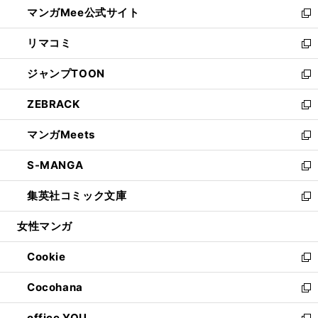
し
マンガMee公式サイト
く
ド
ィ
い
新
ウ
ン
ウ
し
リマコミ
で
ド
ィ
い
新
開
ウ
ン
ウ
し
ジャンプTOON
く
で
ド
ィ
い
新
開
ウ
ン
ウ
し
ZEBRACK
く
で
ド
ィ
い
新
開
ウ
ン
ウ
し
マンガMeets
く
で
ド
ィ
い
新
開
ウ
ン
ウ
し
S-MANGA
く
で
ド
ィ
い
新
開
ウ
ン
ウ
し
集英社コミック文庫
く
で
ド
ィ
い
新
開
ウ
ン
ウ
し
女性マンガ
く
で
ド
ィ
い
開
ウ
ン
ウ
Cookie
く
で
ド
ィ
新
開
ウ
ン
し
Cocohana
く
で
ド
い
新
開
ウ
ウ
し
office YOU
く