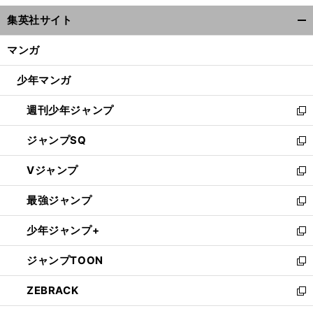
ウ
集英社サイト
ィ
開
ン
く/
マンガ
ド
閉
ウ
じ
少年マンガ
で
る
開
週刊少年ジャンプ
く
新
し
ジャンプSQ
い
新
ウ
し
Vジャンプ
ィ
い
新
ン
ウ
し
最強ジャンプ
ド
ィ
い
新
ウ
ン
ウ
し
少年ジャンプ+
で
ド
ィ
い
新
開
ウ
ン
ウ
し
ジャンプTOON
く
で
ド
ィ
い
新
開
ウ
ン
ウ
し
ZEBRACK
く
で
ド
ィ
い
新
開
ウ
ン
ウ
し