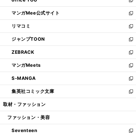
で
ィ
い
新
開
ン
ウ
し
マンガMee公式サイト
く
ド
ィ
い
新
ウ
ン
ウ
し
リマコミ
で
ド
ィ
い
新
開
ウ
ン
ウ
し
ジャンプTOON
く
で
ド
ィ
い
新
開
ウ
ン
ウ
し
ZEBRACK
く
で
ド
ィ
い
新
開
ウ
ン
ウ
し
マンガMeets
く
で
ド
ィ
い
新
開
ウ
ン
ウ
し
S-MANGA
く
で
ド
ィ
い
新
開
ウ
ン
ウ
し
集英社コミック文庫
く
で
ド
ィ
い
新
開
ウ
ン
ウ
し
取材・ファッション
く
で
ド
ィ
い
開
ウ
ン
ウ
ファッション・美容
く
で
ド
ィ
開
ウ
ン
Seventeen
く
で
ド
新