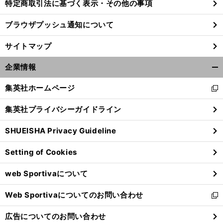
特定商取引法に基づく表示・その他の事項
ブラウザプッシュ通知について
サイトマップ
企業情報
開
く/
集英社ホームページ
新
閉
し
じ
集英社プライバシーガイドライン
い
る
ウ
SHUEISHA Privacy Guideline
ィ
ン
Setting of Cookies
ド
ウ
web Sportivaについて
で
開
Web Sportivaについてのお問い合わせ
く
新
し
広告についてのお問い合わせ
い