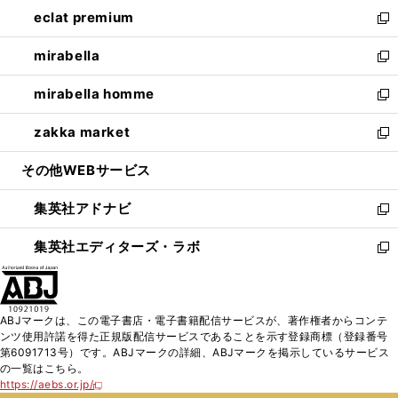
ン
ウ
し
eclat premium
く
で
ド
ィ
い
新
開
ウ
ン
ウ
し
mirabella
く
で
ド
ィ
い
新
開
ウ
ン
ウ
し
mirabella homme
く
で
ド
ィ
い
新
開
ウ
ン
ウ
し
zakka market
く
で
ド
ィ
い
新
開
ウ
ン
ウ
し
その他WEBサービス
く
で
ド
ィ
い
開
ウ
ン
ウ
集英社アドナビ
く
で
ド
ィ
新
開
ウ
ン
し
集英社エディターズ・ラボ
く
で
ド
い
新
開
ウ
ウ
し
く
で
ィ
い
開
ン
ウ
ABJマークは、この電子書店・電子書籍配信サービスが、著作権者からコンテ
く
ド
ィ
ンツ使用許諾を得た正規版配信サービスであることを示す登録商標（登録番号
ウ
ン
第6091713号）です。ABJマークの詳細、ABJマークを掲示しているサービス
で
ド
の一覧はこちら。
開
ウ
https://aebs.or.jp/
新