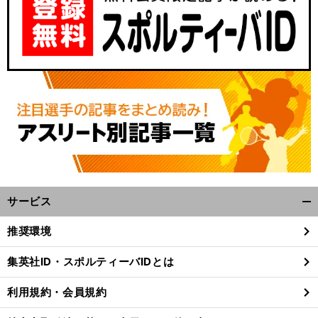
サービス
開
く/
推奨環境
閉
じ
集英社ID・スポルティーバIDとは
る
利用規約・会員規約