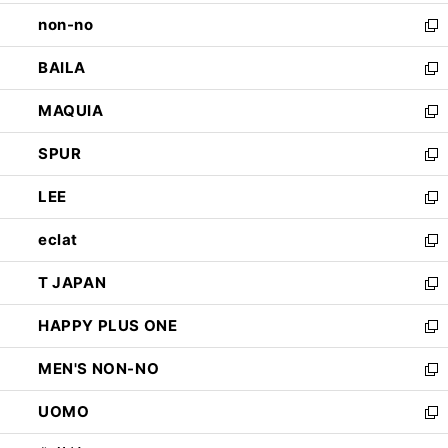
開
ウ
し
non-no
く
で
い
新
開
ウ
し
BAILA
く
ィ
い
新
ン
ウ
し
MAQUIA
ド
ィ
い
新
ウ
ン
ウ
し
SPUR
で
ド
ィ
い
新
開
ウ
ン
ウ
し
LEE
く
で
ド
ィ
い
新
開
ウ
ン
ウ
し
eclat
く
で
ド
ィ
い
新
開
ウ
ン
ウ
し
T JAPAN
く
で
ド
ィ
い
新
開
ウ
ン
ウ
し
HAPPY PLUS ONE
く
で
ド
ィ
い
新
開
ウ
ン
ウ
し
MEN'S NON-NO
く
で
ド
ィ
い
新
開
ウ
ン
ウ
し
UOMO
く
で
ド
ィ
い
新
開
ウ
ン
ウ
し