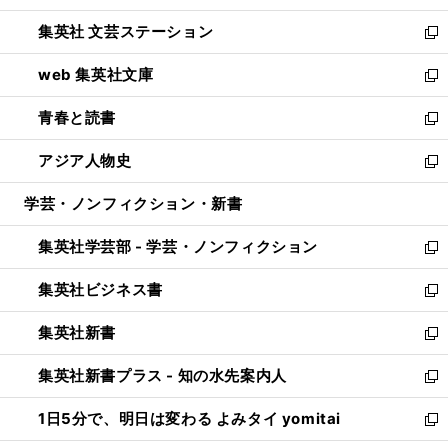
開
ウ
し
集英社 文芸ステーション
く
ィ
い
新
ン
ウ
し
web 集英社文庫
ド
ィ
い
新
ウ
ン
ウ
し
青春と読書
で
ド
ィ
い
新
開
ウ
ン
ウ
し
アジア人物史
く
で
ド
ィ
い
新
開
ウ
ン
ウ
し
学芸・ノンフィクション・新書
く
で
ド
ィ
い
開
ウ
ン
ウ
集英社学芸部 - 学芸・ノンフィクション
く
で
ド
ィ
新
開
ウ
ン
し
集英社ビジネス書
く
で
ド
い
新
開
ウ
ウ
し
集英社新書
く
で
ィ
い
新
開
ン
ウ
し
集英社新書プラス - 知の水先案内人
く
ド
ィ
い
新
ウ
ン
ウ
し
1日5分で、明日は変わる よみタイ yomitai
で
ド
ィ
い
新
開
ウ
ン
ウ
し