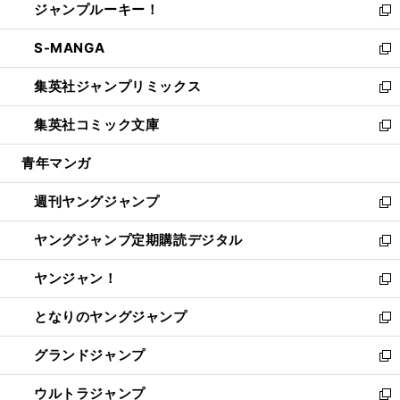
ジャンプルーキー！
く
で
ド
ィ
い
新
開
ウ
ン
ウ
し
S-MANGA
く
で
ド
ィ
い
新
開
ウ
ン
ウ
し
集英社ジャンプリミックス
く
で
ド
ィ
い
新
開
ウ
ン
ウ
し
集英社コミック文庫
く
で
ド
ィ
い
新
開
ウ
ン
ウ
し
青年マンガ
く
で
ド
ィ
い
開
ウ
ン
ウ
週刊ヤングジャンプ
く
で
ド
ィ
新
開
ウ
ン
し
ヤングジャンプ定期購読デジタル
く
で
ド
い
新
開
ウ
ウ
し
ヤンジャン！
く
で
ィ
い
新
開
ン
ウ
し
となりのヤングジャンプ
く
ド
ィ
い
新
ウ
ン
ウ
し
グランドジャンプ
で
ド
ィ
い
新
開
ウ
ン
ウ
し
ウルトラジャンプ
く
で
ド
ィ
い
新