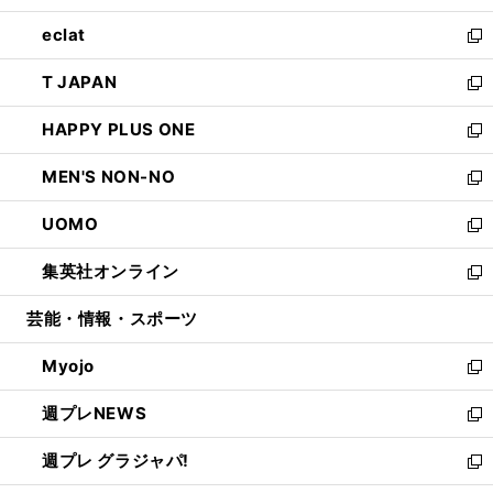
開
ウ
ン
ウ
し
eclat
く
で
ド
ィ
い
新
開
ウ
ン
ウ
し
T JAPAN
く
で
ド
ィ
い
新
開
ウ
ン
ウ
し
HAPPY PLUS ONE
く
で
ド
ィ
い
新
開
ウ
ン
ウ
し
MEN'S NON-NO
く
で
ド
ィ
い
新
開
ウ
ン
ウ
し
UOMO
く
で
ド
ィ
い
新
開
ウ
ン
ウ
し
集英社オンライン
く
で
ド
ィ
い
新
開
ウ
ン
ウ
し
芸能・情報・スポーツ
く
で
ド
ィ
い
開
ウ
ン
ウ
Myojo
く
で
ド
ィ
新
開
ウ
ン
し
週プレNEWS
く
で
ド
い
新
開
ウ
ウ
し
週プレ グラジャパ!
く
で
ィ
い
新
開
ン
ウ
し