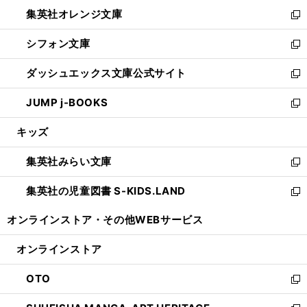
ウ
ン
し
集英社オレンジ文庫
く
で
ド
い
新
開
ウ
ウ
し
シフォン文庫
く
で
ィ
い
新
開
ン
ウ
し
ダッシュエックス文庫公式サイト
く
ド
ィ
い
新
ウ
ン
ウ
し
JUMP j-BOOKS
で
ド
ィ
い
新
開
ウ
ン
ウ
し
キッズ
く
で
ド
ィ
い
開
ウ
ン
ウ
集英社みらい文庫
く
で
ド
ィ
新
開
ウ
ン
し
集英社の児童図書 S-KIDS.LAND
く
で
ド
い
新
開
ウ
ウ
し
オンラインストア・
その他WEBサービス
く
で
ィ
い
開
ン
ウ
オンラインストア
く
ド
ィ
ウ
ン
OTO
で
ド
新
開
ウ
し