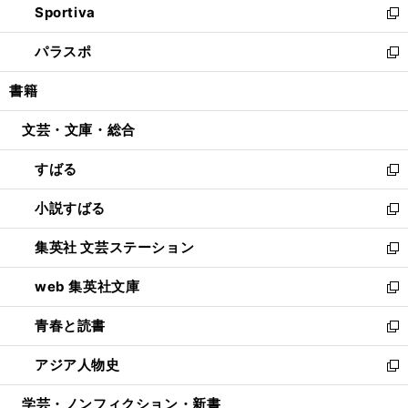
Sportiva
く
ド
ィ
い
新
ウ
ン
ウ
し
パラスポ
で
ド
ィ
い
新
開
ウ
ン
ウ
し
書籍
く
で
ド
ィ
い
開
ウ
ン
ウ
文芸・文庫・総合
く
で
ド
ィ
開
ウ
ン
すばる
く
で
ド
新
開
ウ
し
小説すばる
く
で
い
新
開
ウ
し
集英社 文芸ステーション
く
ィ
い
新
ン
ウ
し
web 集英社文庫
ド
ィ
い
新
ウ
ン
ウ
し
青春と読書
で
ド
ィ
い
新
開
ウ
ン
ウ
し
アジア人物史
く
で
ド
ィ
い
新
開
ウ
ン
ウ
し
学芸・ノンフィクション・新書
く
で
ド
ィ
い