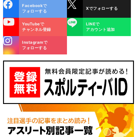
cebo
X
Facebookで
Xでフォローする
ok
フォローする
uTube
LINE
YouTubeで
LINEで
チャンネル登録
アカウント追加
stagra
Instagramで
m
フォローする