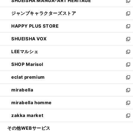
SHUEISHA MANGA-ART HERITAGE
く
で
い
新
開
ウ
し
ジャンプキャラクターズストア
く
ィ
い
新
ン
ウ
し
HAPPY PLUS STORE
ド
ィ
い
新
ウ
ン
ウ
し
SHUEISHA VOX
で
ド
ィ
い
新
開
ウ
ン
ウ
し
LEEマルシェ
く
で
ド
ィ
い
新
開
ウ
ン
ウ
し
SHOP Marisol
く
で
ド
ィ
い
新
開
ウ
ン
ウ
し
eclat premium
く
で
ド
ィ
い
新
開
ウ
ン
ウ
し
mirabella
く
で
ド
ィ
い
新
開
ウ
ン
ウ
し
mirabella homme
く
で
ド
ィ
い
新
開
ウ
ン
ウ
し
zakka market
く
で
ド
ィ
い
新
開
ウ
ン
ウ
し
その他WEBサービス
く
で
ド
ィ
い