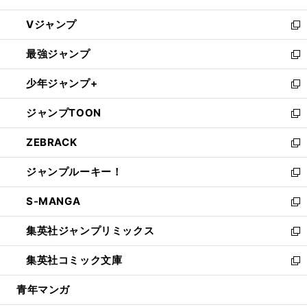
ウ
し
Vジャンプ
ィ
い
新
ン
ウ
し
最強ジャンプ
ド
ィ
い
新
ウ
ン
ウ
し
少年ジャンプ+
で
ド
ィ
い
新
開
ウ
ン
ウ
し
ジャンプTOON
く
で
ド
ィ
い
新
開
ウ
ン
ウ
し
ZEBRACK
く
で
ド
ィ
い
新
開
ウ
ン
ウ
し
ジャンプルーキー！
く
で
ド
ィ
い
新
開
ウ
ン
ウ
し
S-MANGA
く
で
ド
ィ
い
新
開
ウ
ン
ウ
し
集英社ジャンプリミックス
く
で
ド
ィ
い
新
開
ウ
ン
ウ
し
集英社コミック文庫
く
で
ド
ィ
い
新
開
ウ
ン
ウ
し
青年マンガ
く
で
ド
ィ
い
開
ウ
ン
ウ