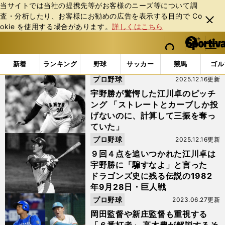
当サイトでは当社の提携先等がお客様のニーズ等について調
査・分析したり、お客様にお勧めの広告を表⽰する⽬的で Co
閉じ
okie を使⽤する場合があります。
詳しくはこちら
る
マイペ
web Sportiva (webスポルティーバ)
検索
メニュ
we
ー
「#宇野勝」の最新ニュース・ 情報
b
ジ
新着
ランキング
野球
サッカー
競馬
ゴル
ス
プロ野球
2025.12.16更新
ポ
ル
宇野勝が驚愕した江川卓のピッチ
テ
ング 「ストレートとカーブしか投
ィ
げないのに、計算して三振を奪っ
ー
ていた」
バ
プロ野球
2025.12.16更新
９回４点を追いつかれた江川卓は
宇野勝に「騙すなよ」と言った
ドラゴンズ史に残る伝説の1982
年9月28日・巨人戦
プロ野球
2023.06.27更新
岡田監督や新庄監督も重視する