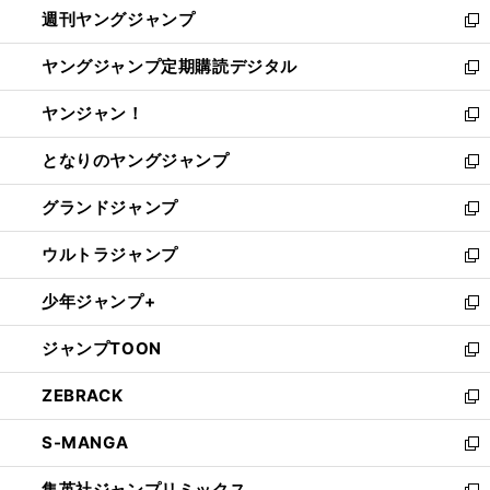
週刊ヤングジャンプ
く
で
ド
ィ
新
開
ウ
ン
し
ヤングジャンプ定期購読デジタル
く
で
ド
い
新
開
ウ
ウ
し
ヤンジャン！
く
で
ィ
い
新
開
ン
ウ
し
となりのヤングジャンプ
く
ド
ィ
い
新
ウ
ン
ウ
し
グランドジャンプ
で
ド
ィ
い
新
開
ウ
ン
ウ
し
ウルトラジャンプ
く
で
ド
ィ
い
新
開
ウ
ン
ウ
し
少年ジャンプ+
く
で
ド
ィ
い
新
開
ウ
ン
ウ
し
ジャンプTOON
く
で
ド
ィ
い
新
開
ウ
ン
ウ
し
ZEBRACK
く
で
ド
ィ
い
新
開
ウ
ン
ウ
し
S-MANGA
く
で
ド
ィ
い
新
開
ウ
ン
ウ
し
集英社ジャンプリミックス
く