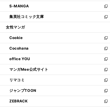
開
ウ
ン
ウ
し
S-MANGA
く
で
ド
ィ
い
新
開
ウ
ン
ウ
し
集英社コミック文庫
く
で
ド
ィ
い
新
開
ウ
ン
ウ
し
女性マンガ
く
で
ド
ィ
い
開
ウ
ン
ウ
Cookie
く
で
ド
ィ
新
開
ウ
ン
し
Cocohana
く
で
ド
い
新
開
ウ
ウ
し
office YOU
く
で
ィ
い
新
開
ン
ウ
し
マンガMee公式サイト
く
ド
ィ
い
新
ウ
ン
ウ
し
リマコミ
で
ド
ィ
い
新
開
ウ
ン
ウ
し
ジャンプTOON
く
で
ド
ィ
い
新
開
ウ
ン
ウ
し
ZEBRACK
く
で
ド
ィ
い
新
開
ウ
ン
ウ
し