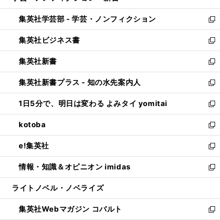
開
ウ
ン
ウ
集英社学芸部 - 学芸・ノンフィクション
く
で
ド
ィ
新
開
ウ
ン
し
集英社ビジネス書
く
で
ド
い
新
開
ウ
ウ
し
集英社新書
く
で
ィ
い
新
開
ン
ウ
し
集英社新書プラス - 知の水先案内人
く
ド
ィ
い
新
ウ
ン
ウ
し
1日5分で、明日は変わる よみタイ yomitai
で
ド
ィ
い
新
開
ウ
ン
ウ
し
kotoba
く
で
ド
ィ
い
新
開
ウ
ン
ウ
し
e!集英社
く
で
ド
ィ
い
新
開
ウ
ン
ウ
し
情報・知識＆オピニオン imidas
く
で
ド
ィ
い
新
開
ウ
ン
ウ
し
ライトノベル・ノベライズ
く
で
ド
ィ
い
開
ウ
ン
ウ
集英社Webマガジン コバルト
く
で
ド
ィ
新
開