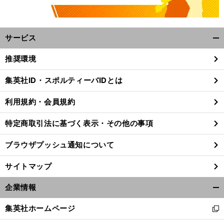
サービス
開
く/
推奨環境
閉
じ
集英社ID・スポルティーバIDとは
る
利用規約・会員規約
特定商取引法に基づく表示・その他の事項
ブラウザプッシュ通知について
サイトマップ
企業情報
開
く/
集英社ホームページ
新
閉
し
じ