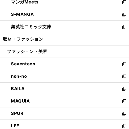
マンガMeets
く
で
ド
ィ
い
新
開
ウ
ン
ウ
し
S-MANGA
く
で
ド
ィ
い
新
開
ウ
ン
ウ
し
集英社コミック文庫
く
で
ド
ィ
い
新
開
ウ
ン
ウ
し
取材・ファッション
く
で
ド
ィ
い
開
ウ
ン
ウ
ファッション・美容
く
で
ド
ィ
開
ウ
ン
Seventeen
く
で
ド
新
開
ウ
し
non-no
く
で
い
新
開
ウ
し
BAILA
く
ィ
い
新
ン
ウ
し
MAQUIA
ド
ィ
い
新
ウ
ン
ウ
し
SPUR
で
ド
ィ
い
新
開
ウ
ン
ウ
し
LEE
く
で
ド
ィ
い
新