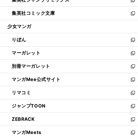
で
ド
ィ
い
新
開
ウ
ン
ウ
し
集英社コミック文庫
く
で
ド
ィ
い
新
開
ウ
ン
ウ
し
少女マンガ
く
で
ド
ィ
い
開
ウ
ン
ウ
りぼん
く
で
ド
ィ
新
開
ウ
ン
し
マーガレット
く
で
ド
い
新
開
ウ
ウ
し
別冊マーガレット
く
で
ィ
い
新
開
ン
ウ
し
マンガMee公式サイト
く
ド
ィ
い
新
ウ
ン
ウ
し
リマコミ
で
ド
ィ
い
新
開
ウ
ン
ウ
し
ジャンプTOON
く
で
ド
ィ
い
新
開
ウ
ン
ウ
し
ZEBRACK
く
で
ド
ィ
い
新
開
ウ
ン
ウ
し
マンガMeets
く
で
ド
ィ
い
新