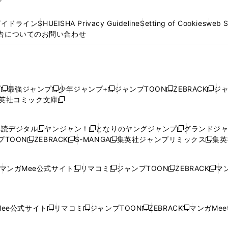
プ
ガイドライン
SHUEISHA Privacy Guideline
Setting of Cookies
web 
告についてのお問い合わせ
プ
最強ジャンプ
少年ジャンプ+
ジャンプTOON
ZEBRACK
ジ
新
新
新
新
新
英社コミック文庫
し
新
し
し
し
し
い
い
し
い
い
い
ウ
ウ
い
ウ
ウ
ウ
購読デジタル
ヤンジャン！
となりのヤングジャンプ
グランドジ
新
新
新
ィ
ィ
ウ
ィ
ィ
ィ
プTOON
ZEBRACK
S-MANGA
集英社ジャンプリミックス
集英
新
し
新
し
新
し
新
ン
ン
ィ
ン
ン
ン
し
い
し
い
し
い
し
ド
ド
ン
ド
ド
ド
い
ウ
い
ウ
い
ウ
い
ウ
ウ
ド
ウ
ウ
ウ
マンガMee公式サイト
リマコミ
ジャンプTOON
ZEBRACK
マン
新
新
新
新
ウ
ィ
ウ
ィ
ウ
ィ
ウ
で
で
ウ
で
で
で
し
し
し
し
し
ィ
ン
ィ
ン
ィ
ン
ィ
開
開
で
開
開
開
い
い
い
い
い
ン
ド
ン
ド
ン
ド
ン
く
く
開
く
く
く
ウ
ウ
ウ
ウ
ウ
ド
ウ
ド
ウ
ド
ウ
ド
ee公式サイト
リマコミ
ジャンプTOON
ZEBRACK
マンガMeet
く
新
新
新
新
ィ
ィ
ィ
ィ
ィ
ウ
で
ウ
で
ウ
で
ウ
し
し
し
し
ン
ン
ン
ン
ン
で
開
で
開
で
開
で