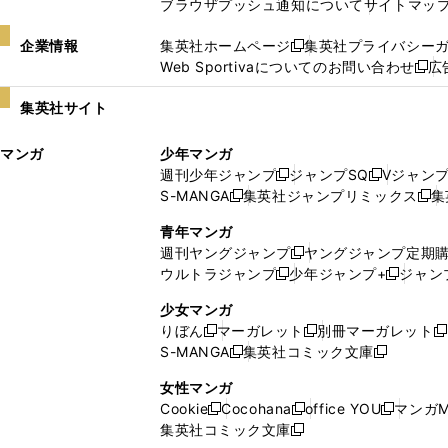
ブラウザプッシュ通知について
サイトマッ
企業情報
集英社ホームページ
集英社プライバシー
新
Web Sportivaについてのお問い合わせ
広
し
新
い
し
集英社サイト
ウ
い
ィ
ウ
マンガ
少年マンガ
ン
ィ
週刊少年ジャンプ
ジャンプSQ
Vジャン
ド
ン
新
新
S-MANGA
集英社ジャンプリミックス
集
ウ
ド
新
し
し
新
で
ウ
し
い
い
し
青年マンガ
開
で
い
ウ
ウ
い
週刊ヤングジャンプ
ヤングジャンプ定期
新
く
開
ウ
ィ
ィ
ウ
ウルトラジャンプ
少年ジャンプ+
ジャン
新
し
新
く
ィ
ン
ン
ィ
し
い
し
ン
ド
ド
ン
少女マンガ
い
ウ
い
ド
ウ
ウ
ド
りぼん
マーガレット
別冊マーガレット
新
新
新
ウ
ィ
ウ
ウ
で
で
ウ
S-MANGA
集英社コミック文庫
し
新
し
新
ィ
ン
ィ
で
開
開
で
い
し
い
し
ン
ド
ン
女性マンガ
開
く
く
開
ウ
い
ウ
い
ド
ウ
ド
Cookie
Cocohana
office YOU
マンガM
く
く
新
新
新
ィ
ウ
ィ
ウ
ウ
で
ウ
集英社コミック文庫
し
新
し
し
ン
ィ
ン
ィ
で
開
で