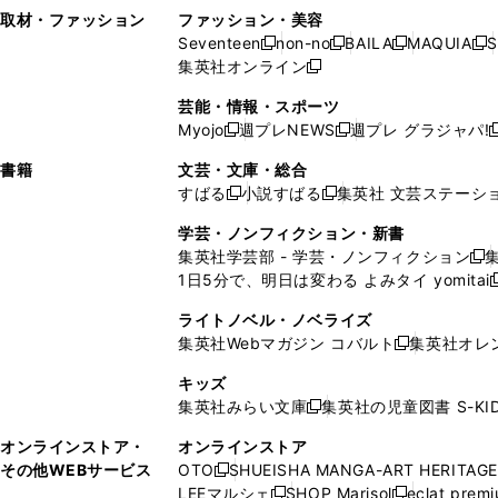
い
し
い
い
ド
ン
ド
ン
取材・ファッション
ファッション・美容
開
く
開
ウ
い
ウ
ウ
ウ
ド
ウ
ド
Seventeen
non-no
BAILA
MAQUIA
S
く
く
新
新
新
新
ィ
ウ
ィ
ィ
で
ウ
で
ウ
集英社オンライン
し
新
し
し
し
ン
ィ
ン
ン
開
で
開
で
い
し
い
い
い
ド
ン
ド
ド
芸能・情報・スポーツ
く
開
く
開
ウ
い
ウ
ウ
ウ
ウ
ド
ウ
ウ
Myojo
週プレNEWS
週プレ グラジャパ!
く
く
新
新
新
ィ
ウ
ィ
ィ
ィ
で
ウ
で
で
し
し
ン
ィ
ン
ン
ン
書籍
文芸・文庫・総合
開
で
開
開
い
い
ド
ン
ド
ド
ド
すばる
小説すばる
集英社 文芸ステーシ
く
開
く
く
新
新
ウ
ウ
ウ
ド
ウ
ウ
ウ
く
し
し
ィ
ィ
学芸・ノンフィクション・新書
で
ウ
で
で
で
い
い
ン
ン
集英社学芸部 - 学芸・ノンフィクション
開
で
開
開
開
新
ウ
ウ
ド
ド
1日5分で、明日は変わる よみタイ yomitai
く
開
く
く
く
し
新
ィ
ィ
ウ
ウ
く
い
ン
ン
ライトノベル・ノベライズ
で
で
ウ
ド
ド
集英社Webマガジン コバルト
集英社オレ
開
開
新
ィ
ウ
ウ
く
く
し
ン
キッズ
で
で
い
ド
集英社みらい文庫
集英社の児童図書 S-KID
開
開
新
ウ
ウ
く
く
し
ィ
オンラインストア・
オンラインストア
で
い
ン
その他WEBサービス
OTO
SHUEISHA MANGA-ART HERITAGE
開
新
ウ
ド
LEEマルシェ
SHOP Marisol
eclat prem
く
し
新
新