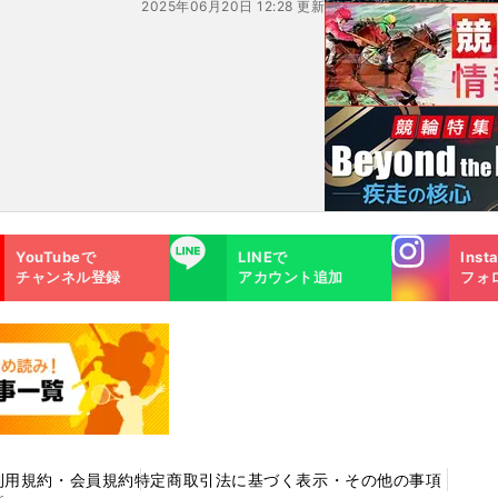
2025年06月20日 12:28 更新
勢が
1歳での転身に母は「頭がか
ち割れるほどの衝撃だった」
Instagra
LINE
YouTubeで
LINEで
Inst
m
チャンネル登録
アカウント追加
フォ
利用規約・会員規約
特定商取引法に基づく表示・その他の事項