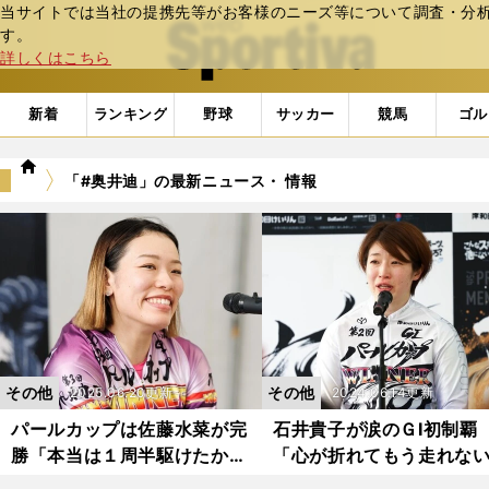
当サイトでは当社の提携先等がお客様のニーズ等について調査・分析し
web Sportiva (webスポルティーバ)
す。
詳しくはこちら
新着
ランキング
野球
サッカー
競馬
ゴル
we
「#奥井迪」の最新ニュース・ 情報
b
ス
ポ
ル
テ
ィ
ー
バ
その他
その他
2025.06.20更新
2024.06.14更新
パールカップは佐藤水菜が完
石井貴子が涙のＧⅠ初制覇
勝「本当は１周半駆けたかっ
「心が折れてもう走れな
た」と悔しさを明かすも、偉
大ケガから完全復活 波