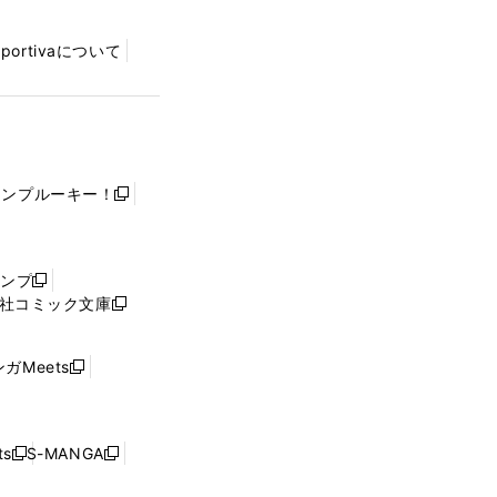
Sportivaについて
ャンプルーキー！
新
し
い
ウ
ャンプ
新
ィ
社コミック文庫
し
新
ン
い
し
ド
ウ
い
ウ
ガMeets
新
ィ
ウ
で
し
ン
ィ
開
い
ド
ン
く
ウ
ウ
ド
s
S-MANGA
新
新
ィ
で
ウ
し
し
ン
開
で