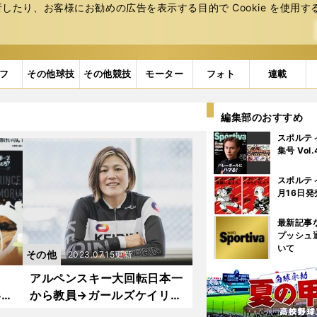
たり、お客様にお勧めの広告を表⽰する⽬的で Cookie を使⽤す
フ
その他球技
その他競技
モーター
フォト
連載
編集部のおすすめ
スポルテ
集号 Vol
スポルテ
月16日発
最新記事
プッシュ
いて
その他
2023.07.15更新
アルペンスキー大回転日本一
い」
から教員→ガールズケイリン
乱の
で500勝の偉業 奥井迪の3