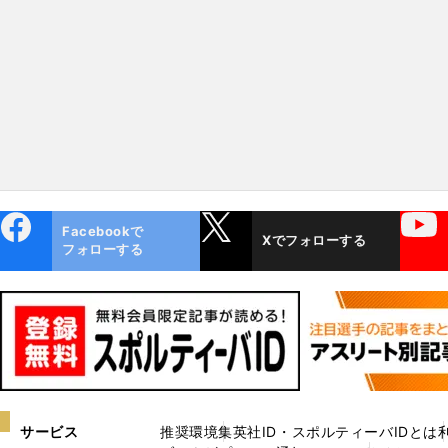
業のグランプリスラムに王手
パールカップでベテラン
輝く
ebo
X
YouTube
Facebookで
Xでフォローする
ok
フォローする
サービス
推奨環境
集英社ID・スポルティーバIDとは