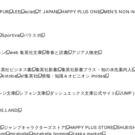
い
い
い
い
ド
ド
ド
ド
ド
開
く
開
く
開
く
開
ウ
ウ
ウ
ウ
ウ
ウ
ウ
ウ
ウ
PUR
LEE
eclat
T JAPAN
HAPPY PLUS ONE
MEN'S NON-
く
く
く
く
新
新
新
新
新
ィ
ィ
ィ
ィ
で
で
で
で
で
し
し
し
し
し
ン
ン
ン
ン
開
開
開
開
開
い
い
い
い
い
ド
ド
ド
ド
く
く
く
く
く
ウ
ウ
ウ
ウ
ウ
ウ
ウ
ウ
ウ
Sportiva
パラスポ
新
新
ィ
ィ
ィ
ィ
ィ
で
で
で
で
し
し
し
ン
ン
ン
ン
ン
開
開
開
開
い
い
い
ド
ド
ド
ド
ド
ョン
web 集英社文庫
青春と読書
アジア人物史
く
く
く
く
新
新
新
新
ウ
ウ
ウ
ウ
ウ
ウ
ウ
ウ
し
し
し
し
ィ
ィ
ィ
で
で
で
で
で
い
い
い
い
ン
ン
ン
集英社ビジネス書
集英社新書
集英社新書プラス - 知の水先案内人
開
開
開
開
開
新
新
新
ウ
ウ
ウ
ウ
ド
ド
ド
kotoba
e!集英社
情報・知識＆オピニオン imidas
く
く
く
く
く
新
し
新
し
新
ィ
ィ
ィ
ィ
ウ
ウ
ウ
し
し
い
し
い
し
ン
ン
ン
ン
で
で
で
い
い
ウ
い
ウ
い
ド
ド
ド
ド
ンジ文庫
シフォン文庫
ダッシュエックス文庫公式サイト
JUMP 
開
開
開
新
新
新
ウ
ウ
ィ
ウ
ィ
ウ
ウ
ウ
ウ
ウ
く
く
く
し
し
し
ィ
ィ
ン
ィ
ン
ィ
で
で
で
で
い
い
い
ン
ン
ド
ン
ド
ン
S.LAND
開
開
開
開
新
ウ
ウ
ウ
ド
ド
ウ
ド
ウ
ド
く
く
く
く
し
ィ
ィ
ィ
ウ
ウ
で
ウ
で
ウ
い
ン
ン
ン
ジャンプキャラクターズストア
HAPPY PLUS STORE
SHUEIS
で
で
開
で
開
で
新
新
新
ウ
ド
ド
ド
ium
mirabella
mirabella homme
zakka market
開
開
く
開
く
開
し
新
新
新
し
新
し