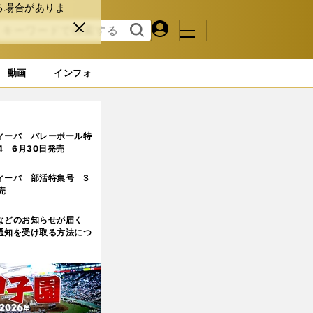
る場合がありま
マイペ
閉じ
検索
メニュ
ー
る
す
ジ
る
動画
インフォ
ィーバ バレーボール特
.4 6月30日発売
ィーバ 部活特集号 3
売
などのお知らせが届く
通知を受け取る方法につ