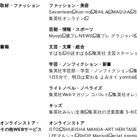
い
し
い
い
ド
ン
ド
ン
取材・ファッション
ファッション・美容
開
く
開
ウ
い
ウ
ウ
ウ
ド
ウ
ド
Seventeen
non-no
BAILA
MAQUIA
S
く
く
新
新
新
新
ィ
ウ
ィ
ィ
で
ウ
で
ウ
集英社オンライン
し
新
し
し
し
ン
ィ
ン
ン
開
で
開
で
い
し
い
い
い
ド
ン
ド
ド
芸能・情報・スポーツ
く
開
く
開
ウ
い
ウ
ウ
ウ
ウ
ド
ウ
ウ
Myojo
週プレNEWS
週プレ グラジャパ!
く
く
新
新
新
ィ
ウ
ィ
ィ
ィ
で
ウ
で
で
し
し
ン
ィ
ン
ン
ン
書籍
文芸・文庫・総合
開
で
開
開
い
い
ド
ン
ド
ド
ド
すばる
小説すばる
集英社 文芸ステーシ
く
開
く
く
新
新
ウ
ウ
ウ
ド
ウ
ウ
ウ
く
し
し
ィ
ィ
学芸・ノンフィクション・新書
で
ウ
で
で
で
い
い
ン
ン
集英社学芸部 - 学芸・ノンフィクション
開
で
開
開
開
新
ウ
ウ
ド
ド
1日5分で、明日は変わる よみタイ yomitai
く
開
く
く
く
し
新
ィ
ィ
ウ
ウ
く
い
ン
ン
ライトノベル・ノベライズ
で
で
ウ
ド
ド
集英社Webマガジン コバルト
集英社オレ
開
開
新
ィ
ウ
ウ
く
く
し
ン
キッズ
で
で
い
ド
集英社みらい文庫
集英社の児童図書 S-KID
開
開
新
ウ
ウ
く
く
し
ィ
オンラインストア・
オンラインストア
で
い
ン
その他WEBサービス
OTO
SHUEISHA MANGA-ART HERITAGE
開
新
ウ
ド
LEEマルシェ
SHOP Marisol
eclat prem
く
し
新
新