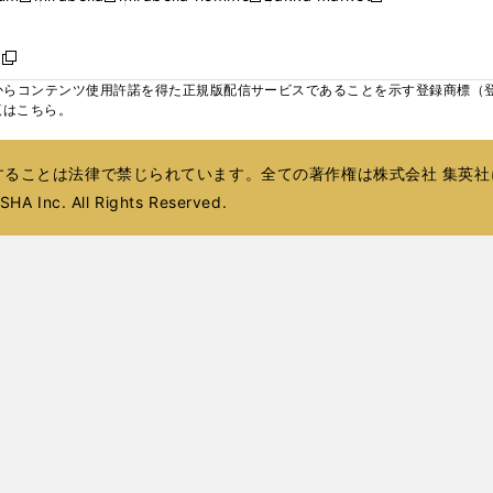
ィ
ウ
ウ
ウ
く
く
く
く
い
し
し
い
し
し
い
ン
で
で
で
ウ
い
い
ウ
い
い
ウ
ド
ボ
開
開
開
新
ィ
ウ
ウ
ィ
ウ
ウ
ィ
ウ
く
く
く
し
らコンテンツ使用許諾を得た正規版配信サービスであることを示す登録商標（登録番
ン
ィ
ィ
ン
ィ
ィ
ン
で
い
覧はこちら。
ド
ン
ン
ド
ン
ン
ド
開
ウ
ウ
ド
ド
ウ
ド
ド
ウ
く
ィ
で
ウ
ウ
で
ウ
ウ
で
ることは法律で禁じられています。全ての著作権は株式会社 集英社
ン
開
で
で
開
で
で
開
ド
HA Inc. All Rights Reserved.
く
開
開
く
開
開
く
ウ
く
く
く
く
で
開
く