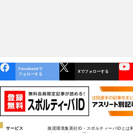
指名を目指す
ebo
X
YouTube
Facebookで
Xでフォローする
ok
フォローする
サービス
推奨環境
集英社ID・スポルティーバIDとは