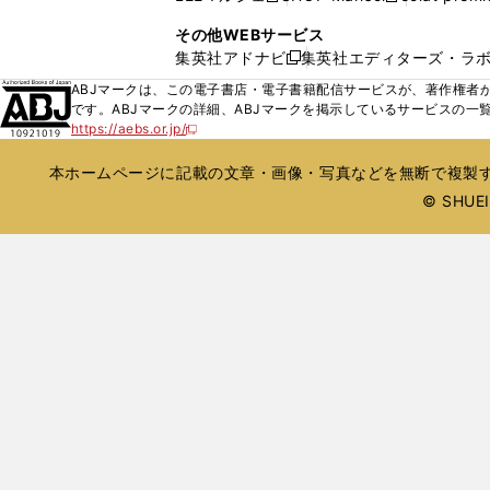
ィ
ウ
い
し
し
ン
その他WEBサービス
で
ウ
い
い
ド
集英社アドナビ
集英社エディターズ・ラ
開
新
ィ
ウ
ウ
ウ
く
し
ABJマークは、この電子書店・電子書籍配信サービスが、著作権者か
ン
ィ
ィ
で
い
です。ABJマークの詳細、ABJマークを掲示しているサービスの一
ド
ン
ン
開
https://aebs.or.jp/
ウ
新
ウ
ド
ド
く
し
ィ
で
ウ
ウ
い
本ホームページに記載の文章・画像・写真などを無断で複製す
ン
開
で
で
ウ
ド
© SHUEIS
ィ
く
開
開
ン
ウ
く
く
ド
で
ウ
開
で
開
く
く