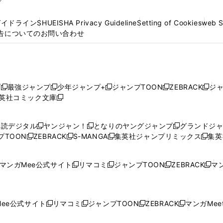
プ
ガイドライン
SHUEISHA Privacy Guideline
Setting of Cookies
web 
告についてのお問い合わせ
プ
最強ジャンプ
少年ジャンプ+
ジャンプTOON
ZEBRACK
ジ
新
新
新
新
新
英社コミック文庫
し
新
し
し
し
し
い
い
し
い
い
い
ウ
ウ
い
ウ
ウ
ウ
購読デジタル
ヤンジャン！
となりのヤングジャンプ
グランドジ
新
新
新
ィ
ィ
ウ
ィ
ィ
ィ
プTOON
ZEBRACK
S-MANGA
集英社ジャンプリミックス
集英
新
し
新
し
新
し
新
ン
ン
ィ
ン
ン
ン
し
い
し
い
し
い
し
ド
ド
ン
ド
ド
ド
い
ウ
い
ウ
い
ウ
い
ウ
ウ
ド
ウ
ウ
ウ
マンガMee公式サイト
リマコミ
ジャンプTOON
ZEBRACK
マン
新
新
新
新
ウ
ィ
ウ
ィ
ウ
ィ
ウ
で
で
ウ
で
で
で
し
し
し
し
し
ィ
ン
ィ
ン
ィ
ン
ィ
開
開
で
開
開
開
い
い
い
い
い
ン
ド
ン
ド
ン
ド
ン
く
く
開
く
く
く
ウ
ウ
ウ
ウ
ウ
ド
ウ
ド
ウ
ド
ウ
ド
ee公式サイト
リマコミ
ジャンプTOON
ZEBRACK
マンガMeet
く
新
新
新
新
ィ
ィ
ィ
ィ
ィ
ウ
で
ウ
で
ウ
で
ウ
し
し
し
し
ン
ン
ン
ン
ン
で
開
で
開
で
開
で