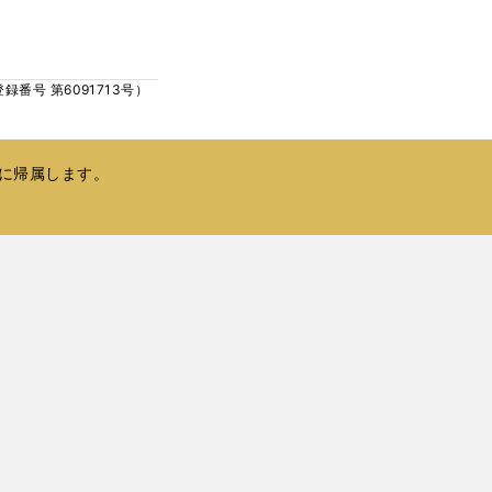
ウ
い
で
ウ
開
ィ
く
号 第6091713号）
ン
ド
ウ
で
に帰属します。
開
く