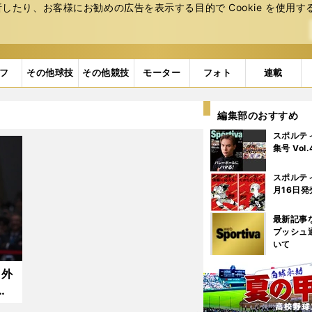
たり、お客様にお勧めの広告を表⽰する⽬的で Cookie を使⽤す
フ
その他球技
その他競技
モーター
フォト
連載
編集部のおすすめ
スポルテ
集号 Vol
スポルテ
月16日発
最新記事
プッシュ
いて
 外
翔