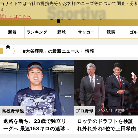
当サイトでは当社の提携先等がお客様のニーズ等について調査・分析し
web Sportiva (webスポルティーバ)
す。
詳しくはこちら
新着
ランキング
野球
サッカー
競馬
ゴル
we
「#大谷輝龍」の最新ニュース・ 情報
b
ス
ポ
ル
テ
ィ
ー
バ
高校野球他
プロ野球
2024.06.11更新
2023.11.15更新
退路を断ち、23歳で独立リ
ロッテのドラフトを検証
ーグへ 最速158キロの速球を
れ外れ外れ1位で上田希由
武器に廣澤優はドラフト上位
を指名した理由を考察