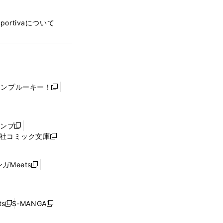
Sportivaについて
ャンプルーキー！
新
し
い
ウ
ャンプ
新
ィ
社コミック文庫
し
新
ン
い
し
ド
ウ
い
ウ
ガMeets
新
ィ
ウ
で
し
ン
ィ
開
い
ド
ン
く
ウ
ウ
ド
s
S-MANGA
新
新
ィ
で
ウ
し
し
ン
開
で