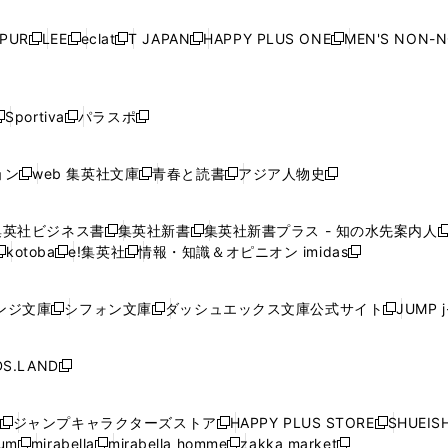
い
い
い
い
ド
ド
ド
ド
ド
開
く
開
く
開
く
開
ウ
ウ
ウ
ウ
ウ
ウ
ウ
ウ
ウ
PUR
LEE
eclat
T JAPAN
HAPPY PLUS ONE
MEN'S NON-
く
く
く
く
新
新
新
新
新
ィ
ィ
ィ
ィ
で
で
で
で
で
し
し
し
し
し
ン
ン
ン
ン
開
開
開
開
開
い
い
い
い
い
ド
ド
ド
ド
く
く
く
く
く
ウ
ウ
ウ
ウ
ウ
ウ
ウ
ウ
ウ
Sportiva
パラスポ
新
新
ィ
ィ
ィ
ィ
ィ
で
で
で
で
し
し
し
ン
ン
ン
ン
ン
開
開
開
開
い
い
い
ド
ド
ド
ド
ド
ョン
web 集英社文庫
青春と読書
アジア人物史
く
く
く
く
新
新
新
新
ウ
ウ
ウ
ウ
ウ
ウ
ウ
ウ
し
し
し
し
ィ
ィ
ィ
で
で
で
で
で
い
い
い
い
ン
ン
ン
集英社ビジネス書
集英社新書
集英社新書プラス - 知の水先案内人
開
開
開
開
開
新
新
新
ウ
ウ
ウ
ウ
ド
ド
ド
kotoba
e!集英社
情報・知識＆オピニオン imidas
く
く
く
く
く
新
し
新
し
新
ィ
ィ
ィ
ィ
ウ
ウ
ウ
し
し
い
し
い
し
ン
ン
ン
ン
で
で
で
い
い
ウ
い
ウ
い
ド
ド
ド
ド
ンジ文庫
シフォン文庫
ダッシュエックス文庫公式サイト
JUMP 
開
開
開
新
新
新
ウ
ウ
ィ
ウ
ィ
ウ
ウ
ウ
ウ
ウ
く
く
く
し
し
し
ィ
ィ
ン
ィ
ン
ィ
で
で
で
で
い
い
い
ン
ン
ド
ン
ド
ン
S.LAND
開
開
開
開
新
ウ
ウ
ウ
ド
ド
ウ
ド
ウ
ド
く
く
く
く
し
ィ
ィ
ィ
ウ
ウ
で
ウ
で
ウ
い
ン
ン
ン
ジャンプキャラクターズストア
HAPPY PLUS STORE
SHUEIS
で
で
開
で
開
で
新
新
新
ウ
ド
ド
ド
ium
mirabella
mirabella homme
zakka market
開
開
く
開
く
開
し
新
新
新
し
新
し