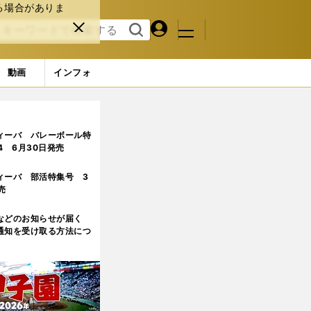
る場合がありま
マイペ
閉じ
検索
メニュ
ー
る
す
ジ
る
動画
インフォ
ィーバ バレーボール特
.4 6月30日発売
ィーバ 部活特集号 3
売
などのお知らせが届く
通知を受け取る方法につ