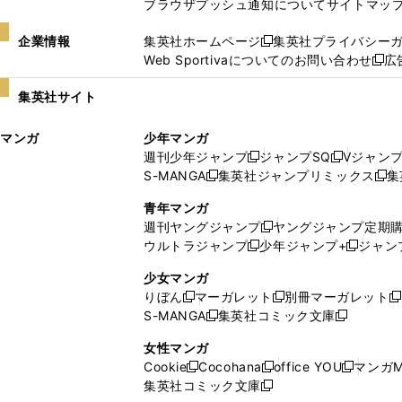
ブラウザプッシュ通知について
サイトマッ
企業情報
集英社ホームページ
集英社プライバシー
新
Web Sportivaについてのお問い合わせ
広
し
新
い
し
集英社サイト
ウ
い
ィ
ウ
マンガ
少年マンガ
ン
ィ
週刊少年ジャンプ
ジャンプSQ
Vジャン
ド
ン
新
新
S-MANGA
集英社ジャンプリミックス
集
ウ
ド
新
し
し
新
で
ウ
し
い
い
し
青年マンガ
開
で
い
ウ
ウ
い
週刊ヤングジャンプ
ヤングジャンプ定期
新
く
開
ウ
ィ
ィ
ウ
ウルトラジャンプ
少年ジャンプ+
ジャン
新
し
新
く
ィ
ン
ン
ィ
し
い
し
ン
ド
ド
ン
少女マンガ
い
ウ
い
ド
ウ
ウ
ド
りぼん
マーガレット
別冊マーガレット
新
新
新
ウ
ィ
ウ
ウ
で
で
ウ
S-MANGA
集英社コミック文庫
し
新
し
新
ィ
ン
ィ
で
開
開
で
い
し
い
し
ン
ド
ン
女性マンガ
開
く
く
開
ウ
い
ウ
い
ド
ウ
ド
Cookie
Cocohana
office YOU
マンガM
く
く
新
新
新
ィ
ウ
ィ
ウ
ウ
で
ウ
集英社コミック文庫
し
新
し
し
ン
ィ
ン
ィ
で
開
で