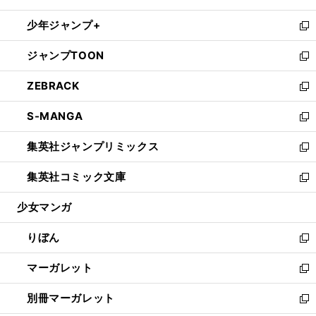
開
ウ
ン
ウ
し
少年ジャンプ+
く
で
ド
ィ
い
新
開
ウ
ン
ウ
し
ジャンプTOON
く
で
ド
ィ
い
新
開
ウ
ン
ウ
し
ZEBRACK
く
で
ド
ィ
い
新
開
ウ
ン
ウ
し
S-MANGA
く
で
ド
ィ
い
新
開
ウ
ン
ウ
し
集英社ジャンプリミックス
く
で
ド
ィ
い
新
開
ウ
ン
ウ
し
集英社コミック文庫
く
で
ド
ィ
い
新
開
ウ
ン
ウ
し
少女マンガ
く
で
ド
ィ
い
開
ウ
ン
ウ
りぼん
く
で
ド
ィ
新
開
ウ
ン
し
マーガレット
く
で
ド
い
新
開
ウ
ウ
し
別冊マーガレット
く
で
ィ
い
新
開
ン
ウ