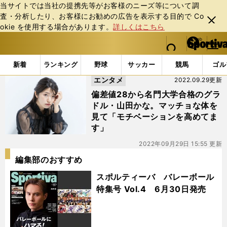
当サイトでは当社の提携先等がお客様のニーズ等について調
査・分析したり、お客様にお勧めの広告を表⽰する⽬的で Co
閉じ
okie を使⽤する場合があります。
詳しくはこちら
る
マイペ
web Sportiva (webスポルティーバ)
検索
メニュ
we
ー
「#大学受験」の最新ニュース・ 情報
b
ジ
新着
ランキング
野球
サッカー
競馬
ゴル
ス
エンタメ
2022.09.29更新
ポ
ル
偏差値28から名門大学合格のグラ
テ
ドル・山田かな。マッチョな体を
ィ
見て「モチベーションを高めてま
ー
す」
バ
2022年09月29日 15:55 更新
編集部のおすすめ
スポルティーバ バレーボール
特集号 Vol.4 6月30日発売