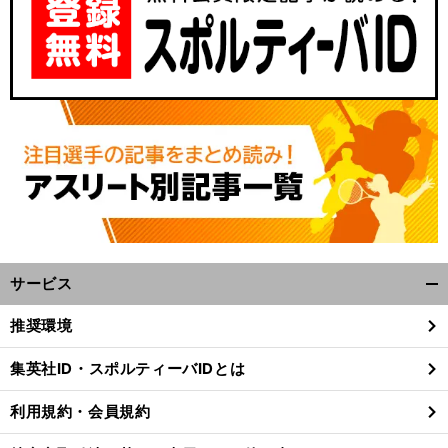
サービス
開
く/
推奨環境
閉
じ
集英社ID・スポルティーバIDとは
る
利用規約・会員規約