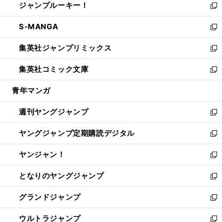
ジャンプルーキー！
く
で
ド
ィ
い
新
開
ウ
ン
ウ
し
S-MANGA
く
で
ド
ィ
い
新
開
ウ
ン
ウ
し
集英社ジャンプリミックス
く
で
ド
ィ
い
新
開
ウ
ン
ウ
し
集英社コミック文庫
く
で
ド
ィ
い
新
開
ウ
ン
ウ
し
青年マンガ
く
で
ド
ィ
い
開
ウ
ン
ウ
週刊ヤングジャンプ
く
で
ド
ィ
新
開
ウ
ン
し
ヤングジャンプ定期購読デジタル
く
で
ド
い
新
開
ウ
ウ
し
ヤンジャン！
く
で
ィ
い
新
開
ン
ウ
し
となりのヤングジャンプ
く
ド
ィ
い
新
ウ
ン
ウ
し
グランドジャンプ
で
ド
ィ
い
新
開
ウ
ン
ウ
し
ウルトラジャンプ
く
で
ド
ィ
い
新