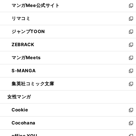
し
マンガMee公式サイト
く
ド
ィ
い
新
ウ
ン
ウ
し
リマコミ
で
ド
ィ
い
新
開
ウ
ン
ウ
し
ジャンプTOON
く
で
ド
ィ
い
新
開
ウ
ン
ウ
し
ZEBRACK
く
で
ド
ィ
い
新
開
ウ
ン
ウ
し
マンガMeets
く
で
ド
ィ
い
新
開
ウ
ン
ウ
し
S-MANGA
く
で
ド
ィ
い
新
開
ウ
ン
ウ
し
集英社コミック文庫
く
で
ド
ィ
い
新
開
ウ
ン
ウ
し
女性マンガ
く
で
ド
ィ
い
開
ウ
ン
ウ
Cookie
く
で
ド
ィ
新
開
ウ
ン
し
Cocohana
く
で
ド
い
新
開
ウ
ウ
し
office YOU
く