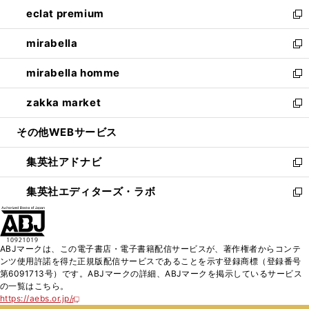
ン
ウ
し
eclat premium
く
で
ド
ィ
い
新
開
ウ
ン
ウ
し
mirabella
く
で
ド
ィ
い
新
開
ウ
ン
ウ
し
mirabella homme
く
で
ド
ィ
い
新
開
ウ
ン
ウ
し
zakka market
く
で
ド
ィ
い
新
開
ウ
ン
ウ
し
その他WEBサービス
く
で
ド
ィ
い
開
ウ
ン
ウ
集英社アドナビ
く
で
ド
ィ
新
開
ウ
ン
し
集英社エディターズ・ラボ
く
で
ド
い
新
開
ウ
ウ
し
く
で
ィ
い
開
ン
ウ
ABJマークは、この電子書店・電子書籍配信サービスが、著作権者からコンテ
く
ド
ィ
ンツ使用許諾を得た正規版配信サービスであることを示す登録商標（登録番号
ウ
ン
第6091713号）です。ABJマークの詳細、ABJマークを掲示しているサービス
で
ド
の一覧はこちら。
開
ウ
https://aebs.or.jp/
新