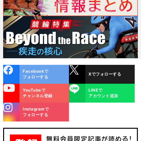
cebo
X
Facebookで
Xでフォローする
ok
フォローする
uTube
LINE
YouTubeで
LINEで
チャンネル登録
アカウント追加
stagra
Instagramで
m
フォローする