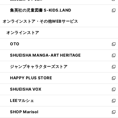
新
開
ウ
ン
し
集英社の児童図書 S-KIDS.LAND
く
で
ド
い
新
開
ウ
ウ
し
オンラインストア・
その他WEBサービス
く
で
ィ
い
開
ン
ウ
オンラインストア
く
ド
ィ
ウ
ン
OTO
で
ド
新
開
ウ
し
SHUEISHA MANGA-ART HERITAGE
く
で
い
新
開
ウ
し
ジャンプキャラクターズストア
く
ィ
い
新
ン
ウ
し
HAPPY PLUS STORE
ド
ィ
い
新
ウ
ン
ウ
し
SHUEISHA VOX
で
ド
ィ
い
新
開
ウ
ン
ウ
し
LEEマルシェ
く
で
ド
ィ
い
新
開
ウ
ン
ウ
し
SHOP Marisol
く
で
ド
ィ
い
新
開
ウ