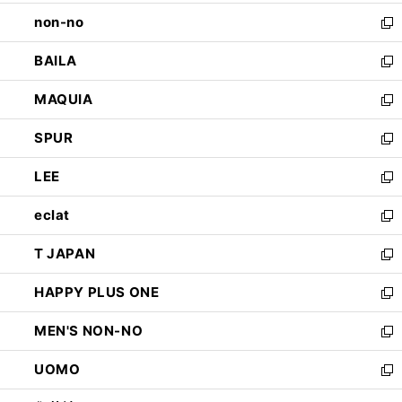
開
ウ
し
non-no
く
で
い
新
開
ウ
し
BAILA
く
ィ
い
新
ン
ウ
し
MAQUIA
ド
ィ
い
新
ウ
ン
ウ
し
SPUR
で
ド
ィ
い
新
開
ウ
ン
ウ
し
LEE
く
で
ド
ィ
い
新
開
ウ
ン
ウ
し
eclat
く
で
ド
ィ
い
新
開
ウ
ン
ウ
し
T JAPAN
く
で
ド
ィ
い
新
開
ウ
ン
ウ
し
HAPPY PLUS ONE
く
で
ド
ィ
い
新
開
ウ
ン
ウ
し
MEN'S NON-NO
く
で
ド
ィ
い
新
開
ウ
ン
ウ
し
UOMO
く
で
ド
ィ
い
新
開
ウ
ン
ウ
し