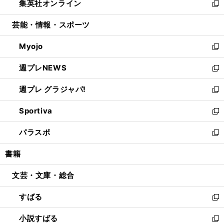
集英社オンライン
く
で
ド
ィ
い
新
開
ウ
ン
ウ
し
芸能・情報・スポーツ
く
で
ド
ィ
い
開
ウ
ン
ウ
Myojo
く
で
ド
ィ
新
開
ウ
ン
し
週プレNEWS
く
で
ド
い
新
開
ウ
ウ
し
週プレ グラジャパ!
く
で
ィ
い
新
開
ン
ウ
し
Sportiva
く
ド
ィ
い
新
ウ
ン
ウ
し
パラスポ
で
ド
ィ
い
新
開
ウ
ン
ウ
し
書籍
く
で
ド
ィ
い
開
ウ
ン
ウ
文芸・文庫・総合
く
で
ド
ィ
開
ウ
ン
すばる
く
で
ド
新
開
ウ
し
小説すばる
く
で
い
新