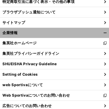
特定商取引法に基づく表示・その他の事項
ブラウザプッシュ通知について
サイトマップ
企業情報
開
く/
集英社ホームページ
新
閉
し
じ
集英社プライバシーガイドライン
い
る
ウ
SHUEISHA Privacy Guideline
ィ
ン
Setting of Cookies
ド
ウ
web Sportivaについて
で
開
Web Sportivaについてのお問い合わせ
く
新
し
広告についてのお問い合わせ
い