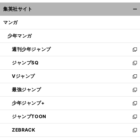
ウ
集英社サイト
ィ
開
ン
く/
マンガ
ド
閉
ウ
じ
少年マンガ
で
る
開
週刊少年ジャンプ
く
新
し
ジャンプSQ
い
新
ウ
し
Vジャンプ
ィ
い
新
ン
ウ
し
最強ジャンプ
ド
ィ
い
新
ウ
ン
ウ
し
少年ジャンプ+
で
ド
ィ
い
新
開
ウ
ン
ウ
し
ジャンプTOON
く
で
ド
ィ
い
新
開
ウ
ン
ウ
し
ZEBRACK
く
で
ド
ィ
い
新
開
ウ
ン
ウ
し