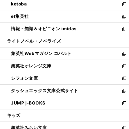
kotoba
く
で
ド
ィ
い
新
開
ウ
ン
ウ
し
e!集英社
く
で
ド
ィ
い
新
開
ウ
ン
ウ
し
情報・知識＆オピニオン imidas
く
で
ド
ィ
い
新
開
ウ
ン
ウ
し
ライトノベル・ノベライズ
く
で
ド
ィ
い
開
ウ
ン
ウ
集英社Webマガジン コバルト
く
で
ド
ィ
新
開
ウ
ン
し
集英社オレンジ文庫
く
で
ド
い
新
開
ウ
ウ
し
シフォン文庫
く
で
ィ
い
新
開
ン
ウ
し
ダッシュエックス文庫公式サイト
く
ド
ィ
い
新
ウ
ン
ウ
し
JUMP j-BOOKS
で
ド
ィ
い
新
開
ウ
ン
ウ
し
キッズ
く
で
ド
ィ
い
開
ウ
ン
ウ
集英社みらい文庫
く
で
ド
ィ