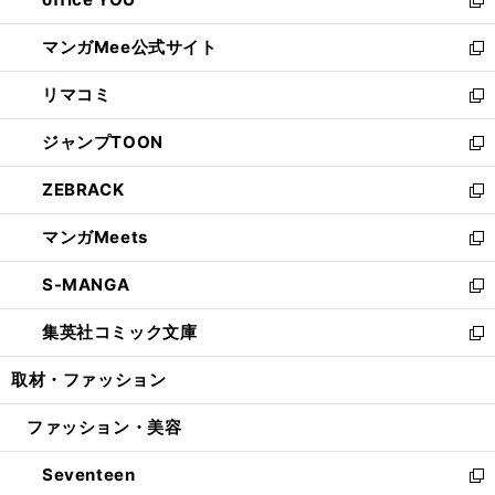
で
ィ
い
新
開
ン
ウ
し
マンガMee公式サイト
く
ド
ィ
い
新
ウ
ン
ウ
し
リマコミ
で
ド
ィ
い
新
開
ウ
ン
ウ
し
ジャンプTOON
く
で
ド
ィ
い
新
開
ウ
ン
ウ
し
ZEBRACK
く
で
ド
ィ
い
新
開
ウ
ン
ウ
し
マンガMeets
く
で
ド
ィ
い
新
開
ウ
ン
ウ
し
S-MANGA
く
で
ド
ィ
い
新
開
ウ
ン
ウ
し
集英社コミック文庫
く
で
ド
ィ
い
新
開
ウ
ン
ウ
し
取材・ファッション
く
で
ド
ィ
い
開
ウ
ン
ウ
ファッション・美容
く
で
ド
ィ
開
ウ
ン
Seventeen
く
で
ド
新