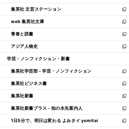
開
ウ
し
集英社 文芸ステーション
く
ィ
い
新
ン
ウ
し
web 集英社文庫
ド
ィ
い
新
ウ
ン
ウ
し
青春と読書
で
ド
ィ
い
新
開
ウ
ン
ウ
し
アジア人物史
く
で
ド
ィ
い
新
開
ウ
ン
ウ
し
学芸・ノンフィクション・新書
く
で
ド
ィ
い
開
ウ
ン
ウ
集英社学芸部 - 学芸・ノンフィクション
く
で
ド
ィ
新
開
ウ
ン
し
集英社ビジネス書
く
で
ド
い
新
開
ウ
ウ
し
集英社新書
く
で
ィ
い
新
開
ン
ウ
し
集英社新書プラス - 知の水先案内人
く
ド
ィ
い
新
ウ
ン
ウ
し
1日5分で、明日は変わる よみタイ yomitai
で
ド
ィ
い
新
開
ウ
ン
ウ
し