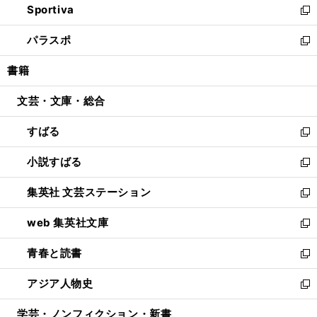
Sportiva
く
ド
ィ
い
新
ウ
ン
ウ
し
パラスポ
で
ド
ィ
い
新
開
ウ
ン
ウ
し
書籍
く
で
ド
ィ
い
開
ウ
ン
ウ
文芸・文庫・総合
く
で
ド
ィ
開
ウ
ン
すばる
く
で
ド
新
開
ウ
し
小説すばる
く
で
い
新
開
ウ
し
集英社 文芸ステーション
く
ィ
い
新
ン
ウ
し
web 集英社文庫
ド
ィ
い
新
ウ
ン
ウ
し
青春と読書
で
ド
ィ
い
新
開
ウ
ン
ウ
し
アジア人物史
く
で
ド
ィ
い
新
開
ウ
ン
ウ
し
学芸・ノンフィクション・新書
く
で
ド
ィ
い