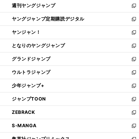
週刊ヤングジャンプ
く
で
ド
ィ
新
開
ウ
ン
し
ヤングジャンプ定期購読デジタル
く
で
ド
い
新
開
ウ
ウ
し
ヤンジャン！
く
で
ィ
い
新
開
ン
ウ
し
となりのヤングジャンプ
く
ド
ィ
い
新
ウ
ン
ウ
し
グランドジャンプ
で
ド
ィ
い
新
開
ウ
ン
ウ
し
ウルトラジャンプ
く
で
ド
ィ
い
新
開
ウ
ン
ウ
し
少年ジャンプ+
く
で
ド
ィ
い
新
開
ウ
ン
ウ
し
ジャンプTOON
く
で
ド
ィ
い
新
開
ウ
ン
ウ
し
ZEBRACK
く
で
ド
ィ
い
新
開
ウ
ン
ウ
し
S-MANGA
く
で
ド
ィ
い
新
開
ウ
ン
ウ
し
集英社ジャンプリミックス
く