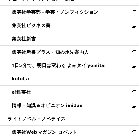
開
ウ
ン
ウ
集英社学芸部 - 学芸・ノンフィクション
く
で
ド
ィ
新
開
ウ
ン
し
集英社ビジネス書
く
で
ド
い
新
開
ウ
ウ
し
集英社新書
く
で
ィ
い
新
開
ン
ウ
し
集英社新書プラス - 知の水先案内人
く
ド
ィ
い
新
ウ
ン
ウ
し
1日5分で、明日は変わる よみタイ yomitai
で
ド
ィ
い
新
開
ウ
ン
ウ
し
kotoba
く
で
ド
ィ
い
新
開
ウ
ン
ウ
し
e!集英社
く
で
ド
ィ
い
新
開
ウ
ン
ウ
し
情報・知識＆オピニオン imidas
く
で
ド
ィ
い
新
開
ウ
ン
ウ
し
ライトノベル・ノベライズ
く
で
ド
ィ
い
開
ウ
ン
ウ
集英社Webマガジン コバルト
く
で
ド
ィ
新
開