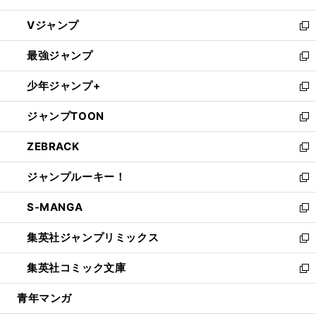
ウ
し
Vジャンプ
ィ
い
新
ン
ウ
し
最強ジャンプ
ド
ィ
い
新
ウ
ン
ウ
し
少年ジャンプ+
で
ド
ィ
い
新
開
ウ
ン
ウ
し
ジャンプTOON
く
で
ド
ィ
い
新
開
ウ
ン
ウ
し
ZEBRACK
く
で
ド
ィ
い
新
開
ウ
ン
ウ
し
ジャンプルーキー！
く
で
ド
ィ
い
新
開
ウ
ン
ウ
し
S-MANGA
く
で
ド
ィ
い
新
開
ウ
ン
ウ
し
集英社ジャンプリミックス
く
で
ド
ィ
い
新
開
ウ
ン
ウ
し
集英社コミック文庫
く
で
ド
ィ
い
新
開
ウ
ン
ウ
し
青年マンガ
く
で
ド
ィ
い
開
ウ
ン
ウ