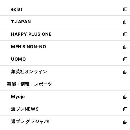
開
ウ
ン
ウ
し
eclat
く
で
ド
ィ
い
新
開
ウ
ン
ウ
し
T JAPAN
く
で
ド
ィ
い
新
開
ウ
ン
ウ
し
HAPPY PLUS ONE
く
で
ド
ィ
い
新
開
ウ
ン
ウ
し
MEN'S NON-NO
く
で
ド
ィ
い
新
開
ウ
ン
ウ
し
UOMO
く
で
ド
ィ
い
新
開
ウ
ン
ウ
し
集英社オンライン
く
で
ド
ィ
い
新
開
ウ
ン
ウ
し
芸能・情報・スポーツ
く
で
ド
ィ
い
開
ウ
ン
ウ
Myojo
く
で
ド
ィ
新
開
ウ
ン
し
週プレNEWS
く
で
ド
い
新
開
ウ
ウ
し
週プレ グラジャパ!
く
で
ィ
い
新
開
ン
ウ
し