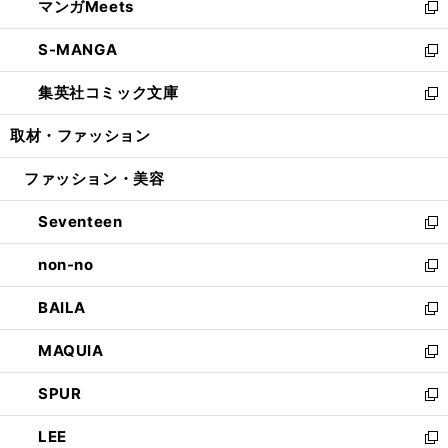
マンガMeets
く
で
ド
ィ
い
新
開
ウ
ン
ウ
し
S-MANGA
く
で
ド
ィ
い
新
開
ウ
ン
ウ
し
集英社コミック文庫
く
で
ド
ィ
い
新
開
ウ
ン
ウ
し
取材・ファッション
く
で
ド
ィ
い
開
ウ
ン
ウ
ファッション・美容
く
で
ド
ィ
開
ウ
ン
Seventeen
く
で
ド
新
開
ウ
し
non-no
く
で
い
新
開
ウ
し
BAILA
く
ィ
い
新
ン
ウ
し
MAQUIA
ド
ィ
い
新
ウ
ン
ウ
し
SPUR
で
ド
ィ
い
新
開
ウ
ン
ウ
し
LEE
く
で
ド
ィ
い
新