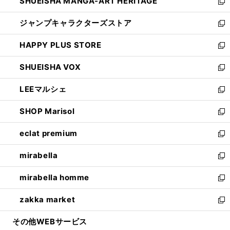
SHUEISHA MANGA-ART HERITAGE
く
で
い
新
開
ウ
し
ジャンプキャラクターズストア
く
ィ
い
新
ン
ウ
し
HAPPY PLUS STORE
ド
ィ
い
新
ウ
ン
ウ
し
SHUEISHA VOX
で
ド
ィ
い
新
開
ウ
ン
ウ
し
LEEマルシェ
く
で
ド
ィ
い
新
開
ウ
ン
ウ
し
SHOP Marisol
く
で
ド
ィ
い
新
開
ウ
ン
ウ
し
eclat premium
く
で
ド
ィ
い
新
開
ウ
ン
ウ
し
mirabella
く
で
ド
ィ
い
新
開
ウ
ン
ウ
し
mirabella homme
く
で
ド
ィ
い
新
開
ウ
ン
ウ
し
zakka market
く
で
ド
ィ
い
新
開
ウ
ン
ウ
し
その他WEBサービス
く
で
ド
ィ
い