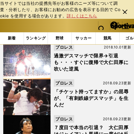
当サイトでは当社の提携先等がお客様のニーズ等について調
査・分析したり、お客様にお勧めの広告を表⽰する⽬的で Co
閉じ
okie を使⽤する場合があります。
詳しくはこちら
る
マイペ
web Sportiva (webスポルティーバ)
検索
メニュ
we
ー
「#大仁田厚の邪道なレスラー人生」の最新ニュース・ 情
b
ジ
新着
ランキング
野球
サッカー
競馬
ゴル
ス
プロレス
2018.10.01更新
ポ
ル
過激デスマッチで限界→引退
テ
も・・・すぐに復帰で大仁田厚に
ィ
吹いた逆風
ー
バ
プロレス
2018.09.23更新
「チケット持ってますか」の屈辱
が、「有刺鉄線デスマッチ」を生
んだ
プロレス
2018.09.23更新
７度目で本当の引退？ 大仁田厚