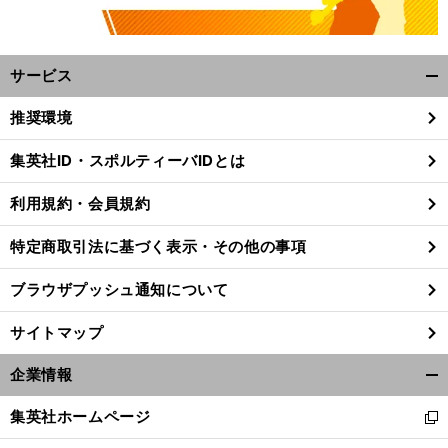
サービス
開
く/
推奨環境
閉
じ
集英社ID・スポルティーバIDとは
る
利用規約・会員規約
特定商取引法に基づく表示・その他の事項
ブラウザプッシュ通知について
サイトマップ
企業情報
開
く/
集英社ホームページ
新
閉
し
じ