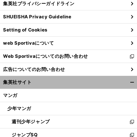
集英社プライバシーガイドライン
い
る
ウ
SHUEISHA Privacy Guideline
ィ
ン
Setting of Cookies
ド
ウ
web Sportivaについて
で
開
Web Sportivaについてのお問い合わせ
く
新
し
広告についてのお問い合わせ
い
ウ
集英社サイト
ィ
開
ン
く/
マンガ
ド
閉
ウ
じ
少年マンガ
で
る
開
週刊少年ジャンプ
く
新
し
ジャンプSQ
い
新