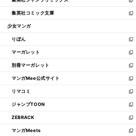
で
ド
ィ
い
新
開
ウ
ン
ウ
し
集英社コミック文庫
く
で
ド
ィ
い
新
開
ウ
ン
ウ
し
少女マンガ
く
で
ド
ィ
い
開
ウ
ン
ウ
りぼん
く
で
ド
ィ
新
開
ウ
ン
し
マーガレット
く
で
ド
い
新
開
ウ
ウ
し
別冊マーガレット
く
で
ィ
い
新
開
ン
ウ
し
マンガMee公式サイト
く
ド
ィ
い
新
ウ
ン
ウ
し
リマコミ
で
ド
ィ
い
新
開
ウ
ン
ウ
し
ジャンプTOON
く
で
ド
ィ
い
新
開
ウ
ン
ウ
し
ZEBRACK
く
で
ド
ィ
い
新
開
ウ
ン
ウ
し
マンガMeets
く
で
ド
ィ
い
新