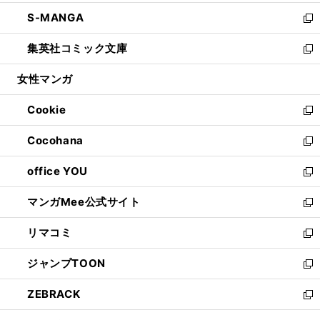
開
ウ
ン
ウ
し
S-MANGA
く
で
ド
ィ
い
新
開
ウ
ン
ウ
し
集英社コミック文庫
く
で
ド
ィ
い
新
開
ウ
ン
ウ
し
女性マンガ
く
で
ド
ィ
い
開
ウ
ン
ウ
Cookie
く
で
ド
ィ
新
開
ウ
ン
し
Cocohana
く
で
ド
い
新
開
ウ
ウ
し
office YOU
く
で
ィ
い
新
開
ン
ウ
し
マンガMee公式サイト
く
ド
ィ
い
新
ウ
ン
ウ
し
リマコミ
で
ド
ィ
い
新
開
ウ
ン
ウ
し
ジャンプTOON
く
で
ド
ィ
い
新
開
ウ
ン
ウ
し
ZEBRACK
く
で
ド
ィ
い
新
開
ウ
ン
ウ
し