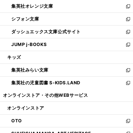
ウ
ン
し
集英社オレンジ文庫
く
で
ド
い
新
開
ウ
ウ
し
シフォン文庫
く
で
ィ
い
新
開
ン
ウ
し
ダッシュエックス文庫公式サイト
く
ド
ィ
い
新
ウ
ン
ウ
し
JUMP j-BOOKS
で
ド
ィ
い
新
開
ウ
ン
ウ
し
キッズ
く
で
ド
ィ
い
開
ウ
ン
ウ
集英社みらい文庫
く
で
ド
ィ
新
開
ウ
ン
し
集英社の児童図書 S-KIDS.LAND
く
で
ド
い
新
開
ウ
ウ
し
オンラインストア・
その他WEBサービス
く
で
ィ
い
開
ン
ウ
オンラインストア
く
ド
ィ
ウ
ン
OTO
で
ド
新
開
ウ
し