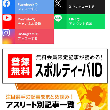
cebo
X
Facebookで
Xでフォローする
ok
フォローする
uTube
LINE
YouTubeで
LINEで
チャンネル登録
アカウント追加
stagra
Instagramで
m
フォローする