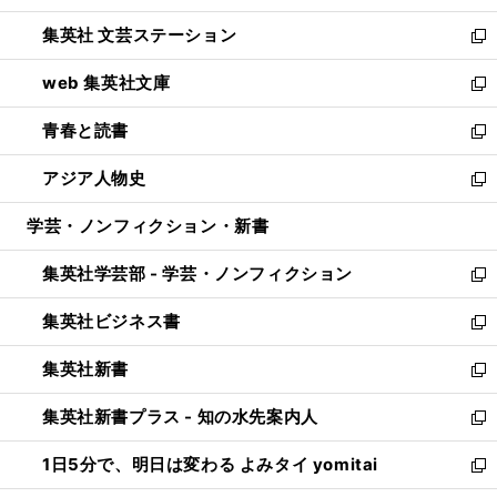
開
ウ
し
集英社 文芸ステーション
く
ィ
い
新
ン
ウ
し
web 集英社文庫
ド
ィ
い
新
ウ
ン
ウ
し
青春と読書
で
ド
ィ
い
新
開
ウ
ン
ウ
し
アジア人物史
く
で
ド
ィ
い
新
開
ウ
ン
ウ
し
学芸・ノンフィクション・新書
く
で
ド
ィ
い
開
ウ
ン
ウ
集英社学芸部 - 学芸・ノンフィクション
く
で
ド
ィ
新
開
ウ
ン
し
集英社ビジネス書
く
で
ド
い
新
開
ウ
ウ
し
集英社新書
く
で
ィ
い
新
開
ン
ウ
し
集英社新書プラス - 知の水先案内人
く
ド
ィ
い
新
ウ
ン
ウ
し
1日5分で、明日は変わる よみタイ yomitai
で
ド
ィ
い
新
開
ウ
ン
ウ
し