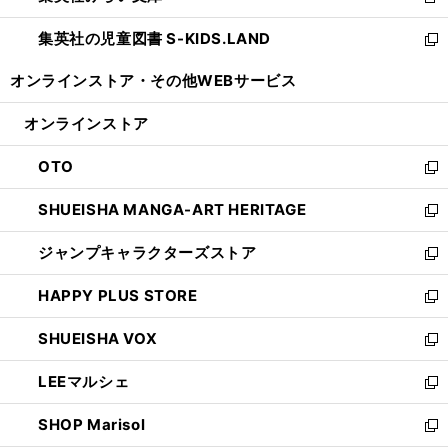
新
開
ウ
ン
し
集英社の児童図書 S-KIDS.LAND
く
で
ド
い
新
開
ウ
ウ
し
オンラインストア・
その他WEBサービス
く
で
ィ
い
開
ン
ウ
オンラインストア
く
ド
ィ
ウ
ン
OTO
で
ド
新
開
ウ
し
SHUEISHA MANGA-ART HERITAGE
く
で
い
新
開
ウ
し
ジャンプキャラクターズストア
く
ィ
い
新
ン
ウ
し
HAPPY PLUS STORE
ド
ィ
い
新
ウ
ン
ウ
し
SHUEISHA VOX
で
ド
ィ
い
新
開
ウ
ン
ウ
し
LEEマルシェ
く
で
ド
ィ
い
新
開
ウ
ン
ウ
し
SHOP Marisol
く
で
ド
ィ
い
新
開
ウ