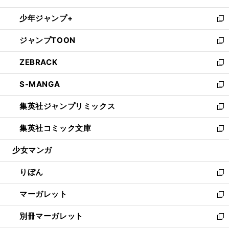
開
ウ
ン
ウ
し
少年ジャンプ+
く
で
ド
ィ
い
新
開
ウ
ン
ウ
し
ジャンプTOON
く
で
ド
ィ
い
新
開
ウ
ン
ウ
し
ZEBRACK
く
で
ド
ィ
い
新
開
ウ
ン
ウ
し
S-MANGA
く
で
ド
ィ
い
新
開
ウ
ン
ウ
し
集英社ジャンプリミックス
く
で
ド
ィ
い
新
開
ウ
ン
ウ
し
集英社コミック文庫
く
で
ド
ィ
い
新
開
ウ
ン
ウ
し
少女マンガ
く
で
ド
ィ
い
開
ウ
ン
ウ
りぼん
く
で
ド
ィ
新
開
ウ
ン
し
マーガレット
く
で
ド
い
新
開
ウ
ウ
し
別冊マーガレット
く
で
ィ
い
新
開
ン
ウ