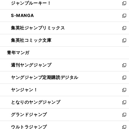
ジャンプルーキー！
く
で
ド
ィ
い
新
開
ウ
ン
ウ
し
S-MANGA
く
で
ド
ィ
い
新
開
ウ
ン
ウ
し
集英社ジャンプリミックス
く
で
ド
ィ
い
新
開
ウ
ン
ウ
し
集英社コミック文庫
く
で
ド
ィ
い
新
開
ウ
ン
ウ
し
青年マンガ
く
で
ド
ィ
い
開
ウ
ン
ウ
週刊ヤングジャンプ
く
で
ド
ィ
新
開
ウ
ン
し
ヤングジャンプ定期購読デジタル
く
で
ド
い
新
開
ウ
ウ
し
ヤンジャン！
く
で
ィ
い
新
開
ン
ウ
し
となりのヤングジャンプ
く
ド
ィ
い
新
ウ
ン
ウ
し
グランドジャンプ
で
ド
ィ
い
新
開
ウ
ン
ウ
し
ウルトラジャンプ
く
で
ド
ィ
い
新