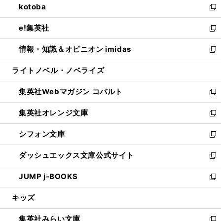
kotoba
く
で
ド
ィ
い
新
開
ウ
ン
ウ
し
e!集英社
く
で
ド
ィ
い
新
開
ウ
ン
ウ
し
情報・知識＆オピニオン imidas
く
で
ド
ィ
い
新
開
ウ
ン
ウ
し
ライトノベル・ノベライズ
く
で
ド
ィ
い
開
ウ
ン
ウ
集英社Webマガジン コバルト
く
で
ド
ィ
新
開
ウ
ン
し
集英社オレンジ文庫
く
で
ド
い
新
開
ウ
ウ
し
シフォン文庫
く
で
ィ
い
新
開
ン
ウ
し
ダッシュエックス文庫公式サイト
く
ド
ィ
い
新
ウ
ン
ウ
し
JUMP j-BOOKS
で
ド
ィ
い
新
開
ウ
ン
ウ
し
キッズ
く
で
ド
ィ
い
開
ウ
ン
ウ
集英社みらい文庫
く
で
ド
ィ