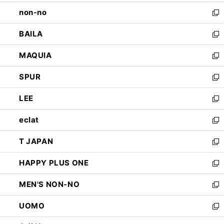
開
ウ
し
non-no
く
で
い
新
開
ウ
し
BAILA
く
ィ
い
新
ン
ウ
し
MAQUIA
ド
ィ
い
新
ウ
ン
ウ
し
SPUR
で
ド
ィ
い
新
開
ウ
ン
ウ
し
LEE
く
で
ド
ィ
い
新
開
ウ
ン
ウ
し
eclat
く
で
ド
ィ
い
新
開
ウ
ン
ウ
し
T JAPAN
く
で
ド
ィ
い
新
開
ウ
ン
ウ
し
HAPPY PLUS ONE
く
で
ド
ィ
い
新
開
ウ
ン
ウ
し
MEN'S NON-NO
く
で
ド
ィ
い
新
開
ウ
ン
ウ
し
UOMO
く
で
ド
ィ
い
新
開
ウ
ン
ウ
し