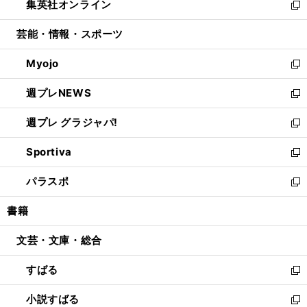
集英社オンライン
く
で
ド
ィ
い
新
開
ウ
ン
ウ
し
芸能・情報・スポーツ
く
で
ド
ィ
い
開
ウ
ン
ウ
Myojo
く
で
ド
ィ
新
開
ウ
ン
し
週プレNEWS
く
で
ド
い
新
開
ウ
ウ
し
週プレ グラジャパ!
く
で
ィ
い
新
開
ン
ウ
し
Sportiva
く
ド
ィ
い
新
ウ
ン
ウ
し
パラスポ
で
ド
ィ
い
新
開
ウ
ン
ウ
し
書籍
く
で
ド
ィ
い
開
ウ
ン
ウ
文芸・文庫・総合
く
で
ド
ィ
開
ウ
ン
すばる
く
で
ド
新
開
ウ
し
小説すばる
く
で
い
新