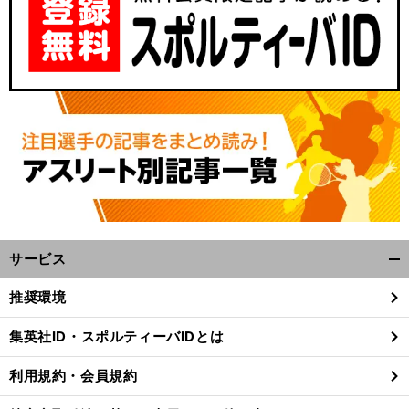
サービス
開
く/
推奨環境
閉
じ
集英社ID・スポルティーバIDとは
る
利用規約・会員規約