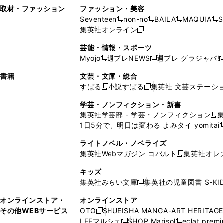
い
し
い
い
ド
ン
ド
ン
取材・ファッション
ファッション・美容
開
く
開
ウ
い
ウ
ウ
ウ
ド
ウ
ド
Seventeen
non-no
BAILA
MAQUIA
S
く
く
新
新
新
新
ィ
ウ
ィ
ィ
で
ウ
で
ウ
集英社オンライン
し
新
し
し
し
ン
ィ
ン
ン
開
で
開
で
い
し
い
い
い
ド
ン
ド
ド
芸能・情報・スポーツ
く
開
く
開
ウ
い
ウ
ウ
ウ
ウ
ド
ウ
ウ
Myojo
週プレNEWS
週プレ グラジャパ!
く
く
新
新
新
ィ
ウ
ィ
ィ
ィ
で
ウ
で
で
し
し
ン
ィ
ン
ン
ン
書籍
文芸・文庫・総合
開
で
開
開
い
い
ド
ン
ド
ド
ド
すばる
小説すばる
集英社 文芸ステーシ
く
開
く
く
新
新
ウ
ウ
ウ
ド
ウ
ウ
ウ
く
し
し
ィ
ィ
学芸・ノンフィクション・新書
で
ウ
で
で
で
い
い
ン
ン
集英社学芸部 - 学芸・ノンフィクション
開
で
開
開
開
新
ウ
ウ
ド
ド
1日5分で、明日は変わる よみタイ yomitai
く
開
く
く
く
し
新
ィ
ィ
ウ
ウ
く
い
ン
ン
ライトノベル・ノベライズ
で
で
ウ
ド
ド
集英社Webマガジン コバルト
集英社オレ
開
開
新
ィ
ウ
ウ
く
く
し
ン
キッズ
で
で
い
ド
集英社みらい文庫
集英社の児童図書 S-KID
開
開
新
ウ
ウ
く
く
し
ィ
オンラインストア・
オンラインストア
で
い
ン
その他WEBサービス
OTO
SHUEISHA MANGA-ART HERITAGE
開
新
ウ
ド
LEEマルシェ
SHOP Marisol
eclat prem
く
し
新
新