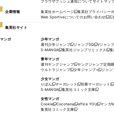
ブラウザプッシュ通知について
サイトマッ
企業情報
集英社ホームページ
集英社プライバシー
新
Web Sportivaについてのお問い合わせ
広
し
新
い
し
集英社サイト
ウ
い
ィ
ウ
マンガ
少年マンガ
ン
ィ
週刊少年ジャンプ
ジャンプSQ
Vジャン
ド
ン
新
新
S-MANGA
集英社ジャンプリミックス
集
ウ
ド
新
し
し
新
で
ウ
し
い
い
し
青年マンガ
開
で
い
ウ
ウ
い
週刊ヤングジャンプ
ヤングジャンプ定期
新
く
開
ウ
ィ
ィ
ウ
ウルトラジャンプ
少年ジャンプ+
ジャン
新
し
新
く
ィ
ン
ン
ィ
し
い
し
ン
ド
ド
ン
少女マンガ
い
ウ
い
ド
ウ
ウ
ド
りぼん
マーガレット
別冊マーガレット
新
新
新
ウ
ィ
ウ
ウ
で
で
ウ
S-MANGA
集英社コミック文庫
し
新
し
新
ィ
ン
ィ
で
開
開
で
い
し
い
し
ン
ド
ン
女性マンガ
開
く
く
開
ウ
い
ウ
い
ド
ウ
ド
Cookie
Cocohana
office YOU
マンガM
く
く
新
新
新
ィ
ウ
ィ
ウ
ウ
で
ウ
集英社コミック文庫
し
新
し
し
ン
ィ
ン
ィ
で
開
で