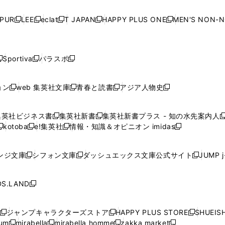
い
い
い
い
ド
ド
ド
ド
ド
開
く
開
く
開
く
開
ウ
ウ
ウ
ウ
ウ
ウ
ウ
ウ
ウ
PUR
LEE
eclat
T JAPAN
HAPPY PLUS ONE
MEN'S NON-
く
く
く
く
新
新
新
新
新
ィ
ィ
ィ
ィ
で
で
で
で
で
し
し
し
し
し
ン
ン
ン
ン
開
開
開
開
開
い
い
い
い
い
ド
ド
ド
ド
く
く
く
く
く
ウ
ウ
ウ
ウ
ウ
ウ
ウ
ウ
ウ
Sportiva
パラスポ
新
新
ィ
ィ
ィ
ィ
ィ
で
で
で
で
し
し
し
ン
ン
ン
ン
ン
開
開
開
開
い
い
い
ド
ド
ド
ド
ド
ョン
web 集英社文庫
青春と読書
アジア人物史
く
く
く
く
新
新
新
新
ウ
ウ
ウ
ウ
ウ
ウ
ウ
ウ
し
し
し
し
ィ
ィ
ィ
で
で
で
で
で
い
い
い
い
ン
ン
ン
集英社ビジネス書
集英社新書
集英社新書プラス - 知の水先案内人
開
開
開
開
開
新
新
新
ウ
ウ
ウ
ウ
ド
ド
ド
kotoba
e!集英社
情報・知識＆オピニオン imidas
く
く
く
く
く
新
し
新
し
新
ィ
ィ
ィ
ィ
ウ
ウ
ウ
し
し
い
し
い
し
ン
ン
ン
ン
で
で
で
い
い
ウ
い
ウ
い
ド
ド
ド
ド
ンジ文庫
シフォン文庫
ダッシュエックス文庫公式サイト
JUMP 
開
開
開
新
新
新
ウ
ウ
ィ
ウ
ィ
ウ
ウ
ウ
ウ
ウ
く
く
く
し
し
し
ィ
ィ
ン
ィ
ン
ィ
で
で
で
で
い
い
い
ン
ン
ド
ン
ド
ン
S.LAND
開
開
開
開
新
ウ
ウ
ウ
ド
ド
ウ
ド
ウ
ド
く
く
く
く
し
ィ
ィ
ィ
ウ
ウ
で
ウ
で
ウ
い
ン
ン
ン
ジャンプキャラクターズストア
HAPPY PLUS STORE
SHUEIS
で
で
開
で
開
で
新
新
新
ウ
ド
ド
ド
ium
mirabella
mirabella homme
zakka market
開
開
く
開
く
開
し
新
新
新
し
新
し