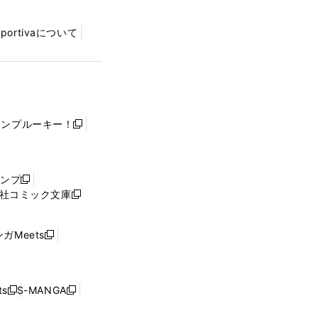
Sportivaについて
ャンプルーキー！
新
し
い
ウ
ャンプ
新
ィ
社コミック文庫
し
新
ン
い
し
ド
ウ
い
ウ
ガMeets
新
ィ
ウ
で
し
ン
ィ
開
い
ド
ン
く
ウ
ウ
ド
s
S-MANGA
新
新
ィ
で
ウ
し
し
ン
開
で