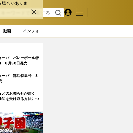
る場合がありま
マイペ
閉じ
検索
メニュ
ー
る
す
ジ
る
動画
インフォ
ィーバ バレーボール特
.4 6月30日発売
ィーバ 部活特集号 3
売
などのお知らせが届く
通知を受け取る方法につ