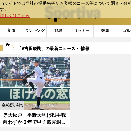
当サイトでは当社の提携先等がお客様のニーズ等について調査・分析し
web Sportiva (webスポルティーバ)
す。
詳しくはこちら
新着
ランキング
野球
サッカー
競馬
ゴル
we
「#吉田慶剛」の最新ニュース・ 情報
b
ス
ポ
ル
テ
ィ
ー
バ
高校野球他
2023.03.26更新
専大松戸・平野大地は投手転
向わずか２年で甲子園完封勝
利 センバツ最速記録よりも