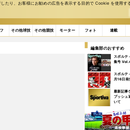
たり、お客様にお勧めの広告を表⽰する⽬的で Cookie を使⽤す
フ
その他球技
その他競技
モーター
フォト
連載
編集部のおすすめ
スポルテ
集号 Vol
スポルテ
月16日発
最新記事
プッシュ
いて