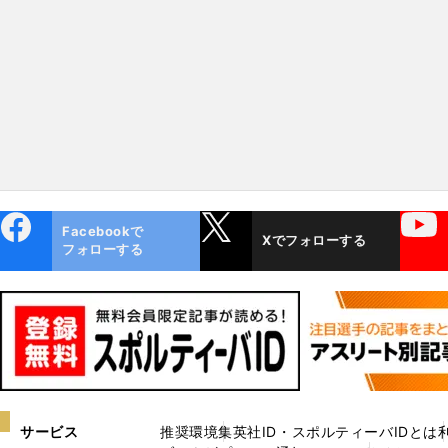
目指すもの
ebo
X
YouTube
Facebookで
Xでフォローする
ok
フォローする
サービス
推奨環境
集英社ID・スポルティーバIDとは