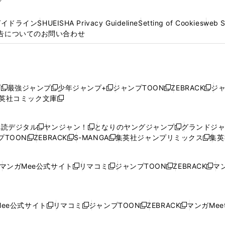
プ
ガイドライン
SHUEISHA Privacy Guideline
Setting of Cookies
web 
告についてのお問い合わせ
プ
最強ジャンプ
少年ジャンプ+
ジャンプTOON
ZEBRACK
ジ
新
新
新
新
新
英社コミック文庫
し
新
し
し
し
し
い
い
し
い
い
い
ウ
ウ
い
ウ
ウ
ウ
購読デジタル
ヤンジャン！
となりのヤングジャンプ
グランドジ
新
新
新
ィ
ィ
ウ
ィ
ィ
ィ
プTOON
ZEBRACK
S-MANGA
集英社ジャンプリミックス
集英
新
し
新
し
新
し
新
ン
ン
ィ
ン
ン
ン
し
い
し
い
し
い
し
ド
ド
ン
ド
ド
ド
い
ウ
い
ウ
い
ウ
い
ウ
ウ
ド
ウ
ウ
ウ
マンガMee公式サイト
リマコミ
ジャンプTOON
ZEBRACK
マン
新
新
新
新
ウ
ィ
ウ
ィ
ウ
ィ
ウ
で
で
ウ
で
で
で
し
し
し
し
し
ィ
ン
ィ
ン
ィ
ン
ィ
開
開
で
開
開
開
い
い
い
い
い
ン
ド
ン
ド
ン
ド
ン
く
く
開
く
く
く
ウ
ウ
ウ
ウ
ウ
ド
ウ
ド
ウ
ド
ウ
ド
ee公式サイト
リマコミ
ジャンプTOON
ZEBRACK
マンガMeet
く
新
新
新
新
ィ
ィ
ィ
ィ
ィ
ウ
で
ウ
で
ウ
で
ウ
し
し
し
し
ン
ン
ン
ン
ン
で
開
で
開
で
開
で