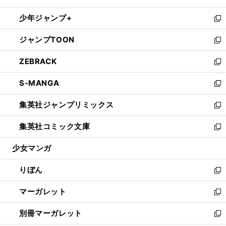
開
ウ
ン
ウ
し
少年ジャンプ+
く
で
ド
ィ
い
新
開
ウ
ン
ウ
し
ジャンプTOON
く
で
ド
ィ
い
新
開
ウ
ン
ウ
し
ZEBRACK
く
で
ド
ィ
い
新
開
ウ
ン
ウ
し
S-MANGA
く
で
ド
ィ
い
新
開
ウ
ン
ウ
し
集英社ジャンプリミックス
く
で
ド
ィ
い
新
開
ウ
ン
ウ
し
集英社コミック文庫
く
で
ド
ィ
い
新
開
ウ
ン
ウ
し
少女マンガ
く
で
ド
ィ
い
開
ウ
ン
ウ
りぼん
く
で
ド
ィ
新
開
ウ
ン
し
マーガレット
く
で
ド
い
新
開
ウ
ウ
し
別冊マーガレット
く
で
ィ
い
新
開
ン
ウ