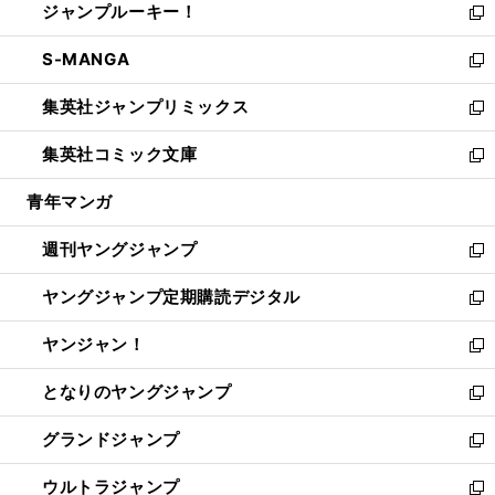
ジャンプルーキー！
く
で
ド
ィ
い
新
開
ウ
ン
ウ
し
S-MANGA
く
で
ド
ィ
い
新
開
ウ
ン
ウ
し
集英社ジャンプリミックス
く
で
ド
ィ
い
新
開
ウ
ン
ウ
し
集英社コミック文庫
く
で
ド
ィ
い
新
開
ウ
ン
ウ
し
青年マンガ
く
で
ド
ィ
い
開
ウ
ン
ウ
週刊ヤングジャンプ
く
で
ド
ィ
新
開
ウ
ン
し
ヤングジャンプ定期購読デジタル
く
で
ド
い
新
開
ウ
ウ
し
ヤンジャン！
く
で
ィ
い
新
開
ン
ウ
し
となりのヤングジャンプ
く
ド
ィ
い
新
ウ
ン
ウ
し
グランドジャンプ
で
ド
ィ
い
新
開
ウ
ン
ウ
し
ウルトラジャンプ
く
で
ド
ィ
い
新