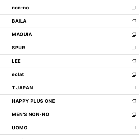
開
ウ
し
non-no
く
で
い
新
開
ウ
し
BAILA
く
ィ
い
新
ン
ウ
し
MAQUIA
ド
ィ
い
新
ウ
ン
ウ
し
SPUR
で
ド
ィ
い
新
開
ウ
ン
ウ
し
LEE
く
で
ド
ィ
い
新
開
ウ
ン
ウ
し
eclat
く
で
ド
ィ
い
新
開
ウ
ン
ウ
し
T JAPAN
く
で
ド
ィ
い
新
開
ウ
ン
ウ
し
HAPPY PLUS ONE
く
で
ド
ィ
い
新
開
ウ
ン
ウ
し
MEN'S NON-NO
く
で
ド
ィ
い
新
開
ウ
ン
ウ
し
UOMO
く
で
ド
ィ
い
新
開
ウ
ン
ウ
し