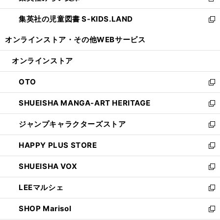
新
開
ウ
ン
し
集英社の児童図書 S-KIDS.LAND
く
で
ド
い
新
開
ウ
ウ
し
オンラインストア・
その他WEBサービス
く
で
ィ
い
開
ン
ウ
オンラインストア
く
ド
ィ
ウ
ン
OTO
で
ド
新
開
ウ
し
SHUEISHA MANGA-ART HERITAGE
く
で
い
新
開
ウ
し
ジャンプキャラクターズストア
く
ィ
い
新
ン
ウ
し
HAPPY PLUS STORE
ド
ィ
い
新
ウ
ン
ウ
し
SHUEISHA VOX
で
ド
ィ
い
新
開
ウ
ン
ウ
し
LEEマルシェ
く
で
ド
ィ
い
新
開
ウ
ン
ウ
し
SHOP Marisol
く
で
ド
ィ
い
新
開
ウ