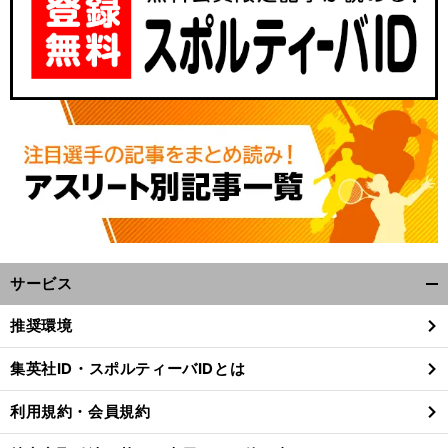
サービス
開
く/
推奨環境
閉
じ
集英社ID・スポルティーバIDとは
る
利用規約・会員規約