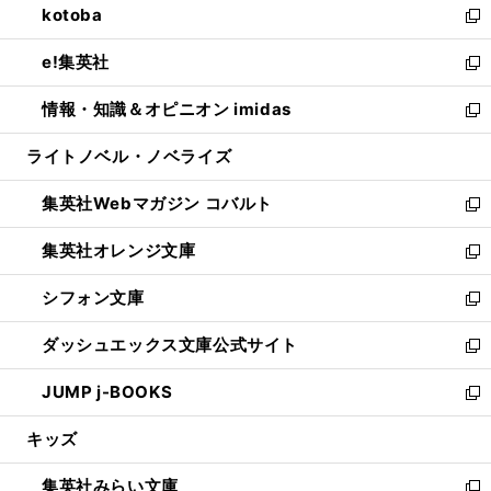
kotoba
く
で
ド
ィ
い
新
開
ウ
ン
ウ
し
e!集英社
く
で
ド
ィ
い
新
開
ウ
ン
ウ
し
情報・知識＆オピニオン imidas
く
で
ド
ィ
い
新
開
ウ
ン
ウ
し
ライトノベル・ノベライズ
く
で
ド
ィ
い
開
ウ
ン
ウ
集英社Webマガジン コバルト
く
で
ド
ィ
新
開
ウ
ン
し
集英社オレンジ文庫
く
で
ド
い
新
開
ウ
ウ
し
シフォン文庫
く
で
ィ
い
新
開
ン
ウ
し
ダッシュエックス文庫公式サイト
く
ド
ィ
い
新
ウ
ン
ウ
し
JUMP j-BOOKS
で
ド
ィ
い
新
開
ウ
ン
ウ
し
キッズ
く
で
ド
ィ
い
開
ウ
ン
ウ
集英社みらい文庫
く
で
ド
ィ