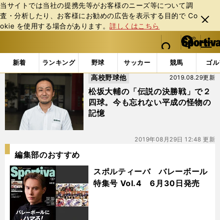
当サイトでは当社の提携先等がお客様のニーズ等について調
査・分析したり、お客様にお勧めの広告を表⽰する⽬的で Co
閉じ
okie を使⽤する場合があります。
詳しくはこちら
る
マイペ
web Sportiva (webスポルティーバ)
検索
メニュ
we
ー
「#古岡基紀」の最新ニュース・ 情報
b
ジ
新着
ランキング
野球
サッカー
競馬
ゴル
ス
高校野球他
2019.08.29更新
ポ
ル
松坂大輔の「伝説の決勝戦」で２
テ
四球。今も忘れない平成の怪物の
ィ
記憶
ー
バ
2019年08月29日 12:48 更新
編集部のおすすめ
スポルティーバ バレーボール
特集号 Vol.4 6月30日発売