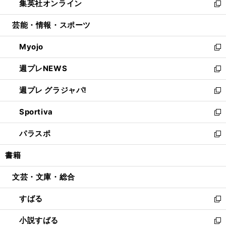
集英社オンライン
く
で
ド
ィ
い
新
開
ウ
ン
ウ
し
芸能・情報・スポーツ
く
で
ド
ィ
い
開
ウ
ン
ウ
Myojo
く
で
ド
ィ
新
開
ウ
ン
し
週プレNEWS
く
で
ド
い
新
開
ウ
ウ
し
週プレ グラジャパ!
く
で
ィ
い
新
開
ン
ウ
し
Sportiva
く
ド
ィ
い
新
ウ
ン
ウ
し
パラスポ
で
ド
ィ
い
新
開
ウ
ン
ウ
し
書籍
く
で
ド
ィ
い
開
ウ
ン
ウ
文芸・文庫・総合
く
で
ド
ィ
開
ウ
ン
すばる
く
で
ド
新
開
ウ
し
小説すばる
く
で
い
新