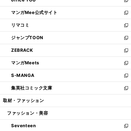
で
ィ
い
新
開
ン
ウ
し
マンガMee公式サイト
く
ド
ィ
い
新
ウ
ン
ウ
し
リマコミ
で
ド
ィ
い
新
開
ウ
ン
ウ
し
ジャンプTOON
く
で
ド
ィ
い
新
開
ウ
ン
ウ
し
ZEBRACK
く
で
ド
ィ
い
新
開
ウ
ン
ウ
し
マンガMeets
く
で
ド
ィ
い
新
開
ウ
ン
ウ
し
S-MANGA
く
で
ド
ィ
い
新
開
ウ
ン
ウ
し
集英社コミック文庫
く
で
ド
ィ
い
新
開
ウ
ン
ウ
し
取材・ファッション
く
で
ド
ィ
い
開
ウ
ン
ウ
ファッション・美容
く
で
ド
ィ
開
ウ
ン
Seventeen
く
で
ド
新