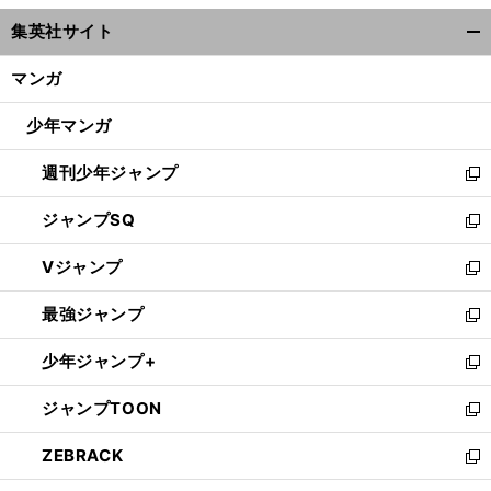
ウ
集英社サイト
ィ
開
ン
く/
マンガ
ド
閉
ウ
じ
少年マンガ
で
る
開
週刊少年ジャンプ
く
新
し
ジャンプSQ
い
新
ウ
し
Vジャンプ
ィ
い
新
ン
ウ
し
最強ジャンプ
ド
ィ
い
新
ウ
ン
ウ
し
少年ジャンプ+
で
ド
ィ
い
新
開
ウ
ン
ウ
し
ジャンプTOON
く
で
ド
ィ
い
新
開
ウ
ン
ウ
し
ZEBRACK
く
で
ド
ィ
い
新
開
ウ
ン
ウ
し