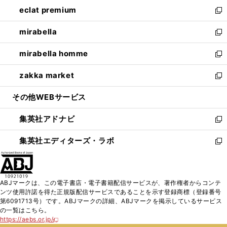
ン
ウ
し
eclat premium
く
で
ド
ィ
い
新
開
ウ
ン
ウ
し
mirabella
く
で
ド
ィ
い
新
開
ウ
ン
ウ
し
mirabella homme
く
で
ド
ィ
い
新
開
ウ
ン
ウ
し
zakka market
く
で
ド
ィ
い
新
開
ウ
ン
ウ
し
その他WEBサービス
く
で
ド
ィ
い
開
ウ
ン
ウ
集英社アドナビ
く
で
ド
ィ
新
開
ウ
ン
し
集英社エディターズ・ラボ
く
で
ド
い
新
開
ウ
ウ
し
く
で
ィ
い
開
ン
ウ
ABJマークは、この電子書店・電子書籍配信サービスが、著作権者からコンテ
く
ド
ィ
ンツ使用許諾を得た正規版配信サービスであることを示す登録商標（登録番号
ウ
ン
第6091713号）です。ABJマークの詳細、ABJマークを掲示しているサービス
で
ド
の一覧はこちら。
開
ウ
https://aebs.or.jp/
新