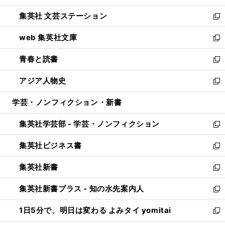
開
ウ
し
集英社 文芸ステーション
く
ィ
い
新
ン
ウ
し
web 集英社文庫
ド
ィ
い
新
ウ
ン
ウ
し
青春と読書
で
ド
ィ
い
新
開
ウ
ン
ウ
し
アジア人物史
く
で
ド
ィ
い
新
開
ウ
ン
ウ
し
学芸・ノンフィクション・新書
く
で
ド
ィ
い
開
ウ
ン
ウ
集英社学芸部 - 学芸・ノンフィクション
く
で
ド
ィ
新
開
ウ
ン
し
集英社ビジネス書
く
で
ド
い
新
開
ウ
ウ
し
集英社新書
く
で
ィ
い
新
開
ン
ウ
し
集英社新書プラス - 知の水先案内人
く
ド
ィ
い
新
ウ
ン
ウ
し
1日5分で、明日は変わる よみタイ yomitai
で
ド
ィ
い
新
開
ウ
ン
ウ
し