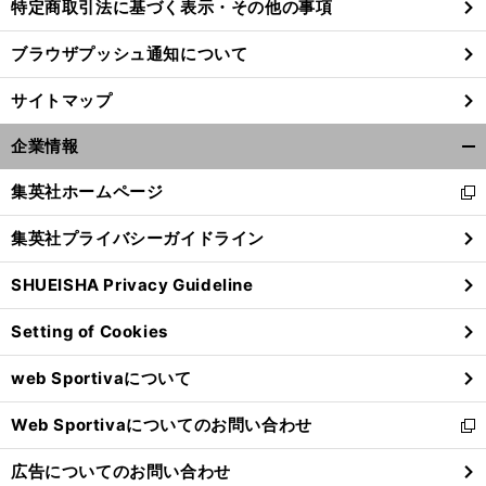
特定商取引法に基づく表示・その他の事項
ブラウザプッシュ通知について
サイトマップ
企業情報
開
く/
集英社ホームページ
新
閉
し
じ
集英社プライバシーガイドライン
い
る
ウ
SHUEISHA Privacy Guideline
ィ
ン
Setting of Cookies
ド
ウ
web Sportivaについて
で
開
Web Sportivaについてのお問い合わせ
く
新
し
広告についてのお問い合わせ
い