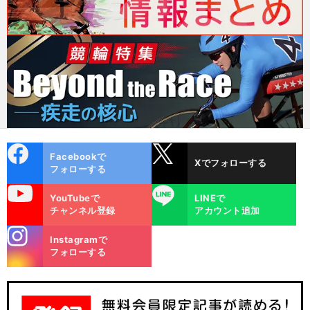
cebo
X
Facebookで
Xでフォローする
ok
フォローする
uTube
LINE
YouTubeで
LINEで
チャンネル登録
アカウント追加
stagra
Instagramで
m
フォローする