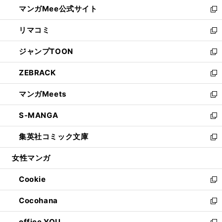
し
マンガMee公式サイト
く
ド
ィ
い
新
ウ
ン
ウ
し
リマコミ
で
ド
ィ
い
新
開
ウ
ン
ウ
し
ジャンプTOON
く
で
ド
ィ
い
新
開
ウ
ン
ウ
し
ZEBRACK
く
で
ド
ィ
い
新
開
ウ
ン
ウ
し
マンガMeets
く
で
ド
ィ
い
新
開
ウ
ン
ウ
し
S-MANGA
く
で
ド
ィ
い
新
開
ウ
ン
ウ
し
集英社コミック文庫
く
で
ド
ィ
い
新
開
ウ
ン
ウ
し
女性マンガ
く
で
ド
ィ
い
開
ウ
ン
ウ
Cookie
く
で
ド
ィ
新
開
ウ
ン
し
Cocohana
く
で
ド
い
新
開
ウ
ウ
し
office YOU
く