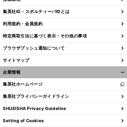
閉
じ
集英社ID・スポルティーバIDとは
る
利用規約・会員規約
特定商取引法に基づく表示・その他の事項
ブラウザプッシュ通知について
サイトマップ
企業情報
開
く/
集英社ホームページ
新
閉
し
じ
集英社プライバシーガイドライン
い
る
ウ
SHUEISHA Privacy Guideline
ィ
ン
Setting of Cookies
ド