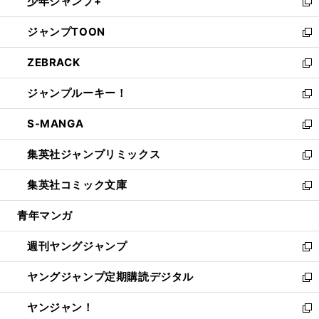
少年ジャンプ+
で
ド
ィ
い
新
開
ウ
ン
ウ
し
ジャンプTOON
く
で
ド
ィ
い
新
開
ウ
ン
ウ
し
ZEBRACK
く
で
ド
ィ
い
新
開
ウ
ン
ウ
し
ジャンプルーキー！
く
で
ド
ィ
い
新
開
ウ
ン
ウ
し
S-MANGA
く
で
ド
ィ
い
新
開
ウ
ン
ウ
し
集英社ジャンプリミックス
く
で
ド
ィ
い
新
開
ウ
ン
ウ
し
集英社コミック文庫
く
で
ド
ィ
い
新
開
ウ
ン
ウ
し
青年マンガ
く
で
ド
ィ
い
開
ウ
ン
ウ
週刊ヤングジャンプ
く
で
ド
ィ
新
開
ウ
ン
し
ヤングジャンプ定期購読デジタル
く
で
ド
い
新
開
ウ
ウ
し
ヤンジャン！
く
で
ィ
い
新