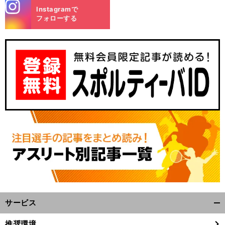
stagra
Instagramで
m
フォローする
サービス
開
く/
推奨環境