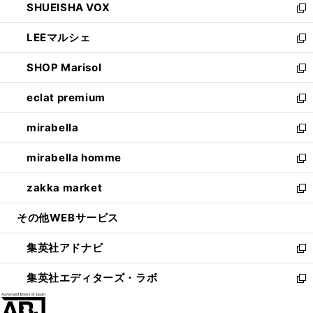
SHUEISHA VOX
で
ド
ィ
い
新
開
ウ
ン
ウ
し
LEEマルシェ
く
で
ド
ィ
い
新
開
ウ
ン
ウ
し
SHOP Marisol
く
で
ド
ィ
い
新
開
ウ
ン
ウ
し
eclat premium
く
で
ド
ィ
い
新
開
ウ
ン
ウ
し
mirabella
く
で
ド
ィ
い
新
開
ウ
ン
ウ
し
mirabella homme
く
で
ド
ィ
い
新
開
ウ
ン
ウ
し
zakka market
く
で
ド
ィ
い
新
開
ウ
ン
ウ
し
その他WEBサービス
く
で
ド
ィ
い
開
ウ
ン
ウ
集英社アドナビ
く
で
ド
ィ
新
開
ウ
ン
し
集英社エディターズ・ラボ
く
で
ド
い
新
開
ウ
ウ
し
く
で
ィ
い