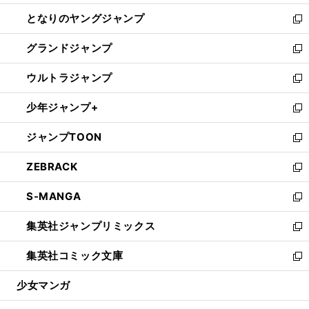
開
ン
ウ
し
となりのヤングジャンプ
く
ド
ィ
い
新
ウ
ン
ウ
し
グランドジャンプ
で
ド
ィ
い
新
開
ウ
ン
ウ
し
ウルトラジャンプ
く
で
ド
ィ
い
新
開
ウ
ン
ウ
し
少年ジャンプ+
く
で
ド
ィ
い
新
開
ウ
ン
ウ
し
ジャンプTOON
く
で
ド
ィ
い
新
開
ウ
ン
ウ
し
ZEBRACK
く
で
ド
ィ
い
新
開
ウ
ン
ウ
し
S-MANGA
く
で
ド
ィ
い
新
開
ウ
ン
ウ
し
集英社ジャンプリミックス
く
で
ド
ィ
い
新
開
ウ
ン
ウ
し
集英社コミック文庫
く
で
ド
ィ
い
新
開
ウ
ン
ウ
し
少女マンガ
く
で
ド
ィ
い
開
ウ
ン
ウ