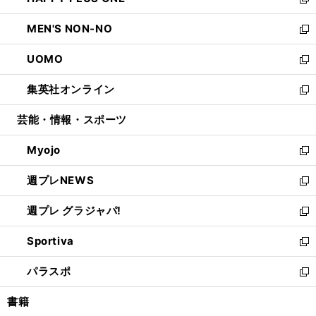
ィ
い
新
開
ウ
ン
ウ
し
MEN'S NON-NO
く
で
ド
ィ
い
新
開
ウ
ン
ウ
し
UOMO
く
で
ド
ィ
い
新
開
ウ
ン
ウ
し
集英社オンライン
く
で
ド
ィ
い
新
開
ウ
ン
ウ
し
芸能・情報・スポーツ
く
で
ド
ィ
い
開
ウ
ン
ウ
Myojo
く
で
ド
ィ
新
開
ウ
ン
し
週プレNEWS
く
で
ド
い
新
開
ウ
ウ
し
週プレ グラジャパ!
く
で
ィ
い
新
開
ン
ウ
し
Sportiva
く
ド
ィ
い
新
ウ
ン
ウ
し
パラスポ
で
ド
ィ
い
新
開
ウ
ン
ウ
し
書籍
く
で
ド
ィ
い