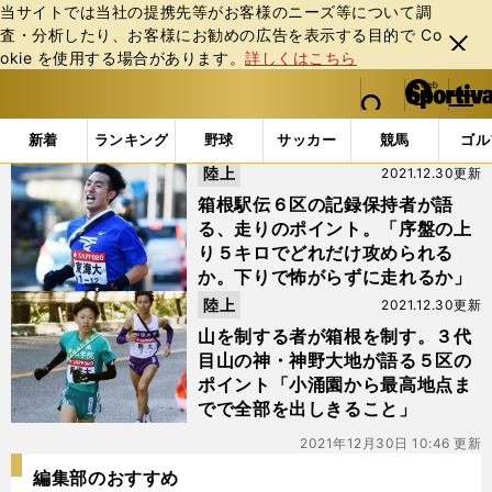
当サイトでは当社の提携先等がお客様のニーズ等について調
査・分析したり、お客様にお勧めの広告を表⽰する⽬的で Co
閉じ
okie を使⽤する場合があります。
詳しくはこちら
る
マイペ
web Sportiva (webスポルティーバ)
検索
メニュ
we
ー
「#区間記録」の最新ニュース・ 情報
b
ジ
新着
ランキング
野球
サッカー
競馬
ゴル
ス
陸上
2021.12.30更新
ポ
ル
箱根駅伝６区の記録保持者が語
テ
る、走りのポイント。「序盤の上
ィ
り５キロでどれだけ攻められる
ー
か。下りで怖がらずに走れるか」
バ
陸上
2021.12.30更新
山を制する者が箱根を制す。３代
目山の神・神野大地が語る５区の
ポイント「小涌園から最高地点ま
でで全部を出しきること」
2021年12月30日 10:46 更新
編集部のおすすめ