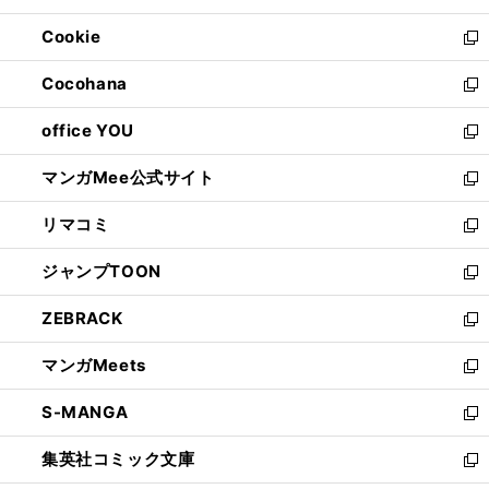
開
ウ
ン
ウ
Cookie
く
で
ド
ィ
新
開
ウ
ン
し
Cocohana
く
で
ド
い
新
開
ウ
ウ
し
office YOU
く
で
ィ
い
新
開
ン
ウ
し
マンガMee公式サイト
く
ド
ィ
い
新
ウ
ン
ウ
し
リマコミ
で
ド
ィ
い
新
開
ウ
ン
ウ
し
ジャンプTOON
く
で
ド
ィ
い
新
開
ウ
ン
ウ
し
ZEBRACK
く
で
ド
ィ
い
新
開
ウ
ン
ウ
し
マンガMeets
く
で
ド
ィ
い
新
開
ウ
ン
ウ
し
S-MANGA
く
で
ド
ィ
い
新
開
ウ
ン
ウ
し
集英社コミック文庫
く
で
ド
ィ
い
新
開
ウ
ン
ウ
し