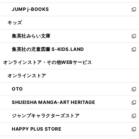
ウ
ン
ウ
し
JUMP j-BOOKS
で
ド
ィ
い
新
開
ウ
ン
ウ
し
キッズ
く
で
ド
ィ
い
開
ウ
ン
ウ
集英社みらい文庫
く
で
ド
ィ
新
開
ウ
ン
し
集英社の児童図書 S-KIDS.LAND
く
で
ド
い
新
開
ウ
ウ
し
オンラインストア・
その他WEBサービス
く
で
ィ
い
開
ン
ウ
オンラインストア
く
ド
ィ
ウ
ン
OTO
で
ド
新
開
ウ
し
SHUEISHA MANGA-ART HERITAGE
く
で
い
新
開
ウ
し
ジャンプキャラクターズストア
く
ィ
い
新
ン
ウ
し
HAPPY PLUS STORE
ド
ィ
い
新
ウ
ン
ウ
し