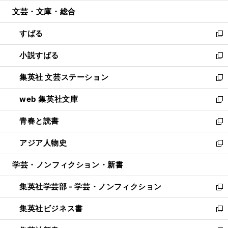
開
ウ
ン
ウ
文芸・文庫・総合
く
で
ド
ィ
開
ウ
ン
すばる
く
で
ド
新
開
ウ
し
小説すばる
く
で
い
新
開
ウ
し
集英社 文芸ステーション
く
ィ
い
新
ン
ウ
し
web 集英社文庫
ド
ィ
い
新
ウ
ン
ウ
し
青春と読書
で
ド
ィ
い
新
開
ウ
ン
ウ
し
アジア人物史
く
で
ド
ィ
い
新
開
ウ
ン
ウ
し
学芸・ノンフィクション・新書
く
で
ド
ィ
い
開
ウ
ン
ウ
集英社学芸部 - 学芸・ノンフィクション
く
で
ド
ィ
新
開
ウ
ン
し
集英社ビジネス書
く
で
ド
い
新
開
ウ
ウ
し