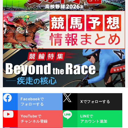
cebo
X
Facebookで
Xでフォローする
ok
フォローする
uTube
LINE
YouTubeで
LINEで
チャンネル登録
アカウント追加