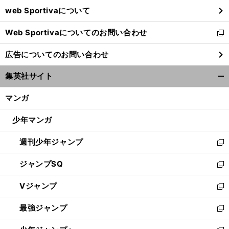
ウ
web Sportivaについて
で
開
Web Sportivaについてのお問い合わせ
く
新
し
広告についてのお問い合わせ
い
ウ
集英社サイト
ィ
開
ン
く/
マンガ
ド
閉
ウ
じ
少年マンガ
で
る
開
週刊少年ジャンプ
く
新
し
ジャンプSQ
い
新
ウ
し
Vジャンプ
ィ
い
新
ン
ウ
し
最強ジャンプ
ド
ィ
い
新
ウ
ン
ウ
し