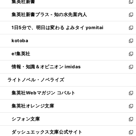
集英社新書
く
で
ィ
い
新
開
ン
ウ
し
集英社新書プラス - 知の水先案内人
く
ド
ィ
い
新
ウ
ン
ウ
し
1日5分で、明日は変わる よみタイ yomitai
で
ド
ィ
い
新
開
ウ
ン
ウ
し
kotoba
く
で
ド
ィ
い
新
開
ウ
ン
ウ
し
e!集英社
く
で
ド
ィ
い
新
開
ウ
ン
ウ
し
情報・知識＆オピニオン imidas
く
で
ド
ィ
い
新
開
ウ
ン
ウ
し
ライトノベル・ノベライズ
く
で
ド
ィ
い
開
ウ
ン
ウ
集英社Webマガジン コバルト
く
で
ド
ィ
新
開
ウ
ン
し
集英社オレンジ文庫
く
で
ド
い
新
開
ウ
ウ
し
シフォン文庫
く
で
ィ
い
新
開
ン
ウ
し
ダッシュエックス文庫公式サイト
く
ド
ィ
い
新