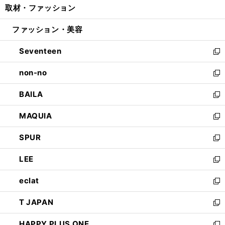
取材・ファッション
く
で
ド
ィ
い
開
ウ
ン
ウ
ファッション・美容
く
で
ド
ィ
開
ウ
ン
Seventeen
く
で
ド
新
開
ウ
し
non-no
く
で
い
新
開
ウ
し
BAILA
く
ィ
い
新
ン
ウ
し
MAQUIA
ド
ィ
い
新
ウ
ン
ウ
し
SPUR
で
ド
ィ
い
新
開
ウ
ン
ウ
し
LEE
く
で
ド
ィ
い
新
開
ウ
ン
ウ
し
eclat
く
で
ド
ィ
い
新
開
ウ
ン
ウ
し
T JAPAN
く
で
ド
ィ
い
新
開
ウ
ン
ウ
し
HAPPY PLUS ONE
く
で
ド