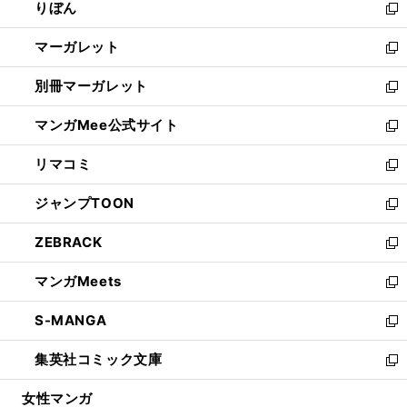
りぼん
く
で
ド
ィ
新
開
ウ
ン
し
マーガレット
く
で
ド
い
新
開
ウ
ウ
し
別冊マーガレット
く
で
ィ
い
新
開
ン
ウ
し
マンガMee公式サイト
く
ド
ィ
い
新
ウ
ン
ウ
し
リマコミ
で
ド
ィ
い
新
開
ウ
ン
ウ
し
ジャンプTOON
く
で
ド
ィ
い
新
開
ウ
ン
ウ
し
ZEBRACK
く
で
ド
ィ
い
新
開
ウ
ン
ウ
し
マンガMeets
く
で
ド
ィ
い
新
開
ウ
ン
ウ
し
S-MANGA
く
で
ド
ィ
い
新
開
ウ
ン
ウ
し
集英社コミック文庫
く
で
ド
ィ
い
新
開
ウ
ン
ウ
し
女性マンガ
く
で
ド
ィ
い