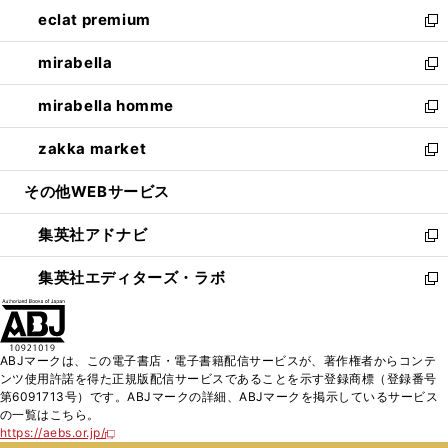
ン
ウ
し
eclat premium
く
で
ド
ィ
い
新
開
ウ
ン
ウ
し
mirabella
く
で
ド
ィ
い
新
開
ウ
ン
ウ
し
mirabella homme
く
で
ド
ィ
い
新
開
ウ
ン
ウ
し
zakka market
く
で
ド
ィ
い
新
開
ウ
ン
ウ
し
その他WEBサービス
く
で
ド
ィ
い
開
ウ
ン
ウ
集英社アドナビ
く
で
ド
ィ
新
開
ウ
ン
し
集英社エディターズ・ラボ
く
で
ド
い
新
開
ウ
ウ
し
く
で
ィ
い
開
ン
ウ
ABJマークは、この電子書店・電子書籍配信サービスが、著作権者からコンテ
く
ド
ィ
ンツ使用許諾を得た正規版配信サービスであることを示す登録商標（登録番号
ウ
ン
第6091713号）です。ABJマークの詳細、ABJマークを掲示しているサービス
で
ド
の一覧はこちら。
開
ウ
https://aebs.or.jp/
新