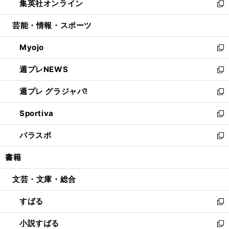
集英社オンライン
く
で
ド
ィ
い
新
開
ウ
ン
ウ
し
芸能・情報・スポーツ
く
で
ド
ィ
い
開
ウ
ン
ウ
Myojo
く
で
ド
ィ
新
開
ウ
ン
し
週プレNEWS
く
で
ド
い
新
開
ウ
ウ
し
週プレ グラジャパ!
く
で
ィ
い
新
開
ン
ウ
し
Sportiva
く
ド
ィ
い
新
ウ
ン
ウ
し
パラスポ
で
ド
ィ
い
新
開
ウ
ン
ウ
し
書籍
く
で
ド
ィ
い
開
ウ
ン
ウ
文芸・文庫・総合
く
で
ド
ィ
開
ウ
ン
すばる
く
で
ド
新
開
ウ
し
小説すばる
く
で
い
新