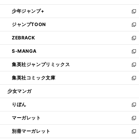
開
ウ
ン
ウ
し
少年ジャンプ+
く
で
ド
ィ
い
新
開
ウ
ン
ウ
し
ジャンプTOON
く
で
ド
ィ
い
新
開
ウ
ン
ウ
し
ZEBRACK
く
で
ド
ィ
い
新
開
ウ
ン
ウ
し
S-MANGA
く
で
ド
ィ
い
新
開
ウ
ン
ウ
し
集英社ジャンプリミックス
く
で
ド
ィ
い
新
開
ウ
ン
ウ
し
集英社コミック文庫
く
で
ド
ィ
い
新
開
ウ
ン
ウ
し
少女マンガ
く
で
ド
ィ
い
開
ウ
ン
ウ
りぼん
く
で
ド
ィ
新
開
ウ
ン
し
マーガレット
く
で
ド
い
新
開
ウ
ウ
し
別冊マーガレット
く
で
ィ
い
新
開
ン
ウ