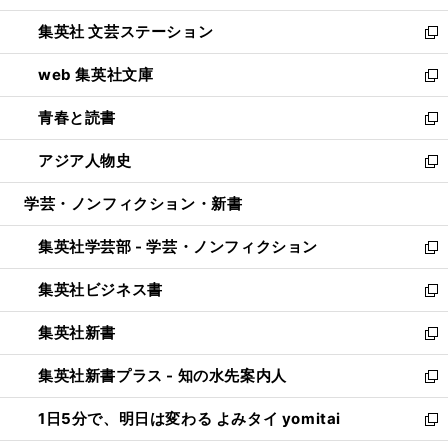
開
ウ
し
集英社 文芸ステーション
く
ィ
い
新
ン
ウ
し
web 集英社文庫
ド
ィ
い
新
ウ
ン
ウ
し
青春と読書
で
ド
ィ
い
新
開
ウ
ン
ウ
し
アジア人物史
く
で
ド
ィ
い
新
開
ウ
ン
ウ
し
学芸・ノンフィクション・新書
く
で
ド
ィ
い
開
ウ
ン
ウ
集英社学芸部 - 学芸・ノンフィクション
く
で
ド
ィ
新
開
ウ
ン
し
集英社ビジネス書
く
で
ド
い
新
開
ウ
ウ
し
集英社新書
く
で
ィ
い
新
開
ン
ウ
し
集英社新書プラス - 知の水先案内人
く
ド
ィ
い
新
ウ
ン
ウ
し
1日5分で、明日は変わる よみタイ yomitai
で
ド
ィ
い
新
開
ウ
ン
ウ
し