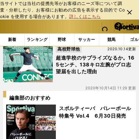
当サイトでは当社の提携先等がお客様のニーズ等について調
査・分析したり、お客様にお勧めの広告を表⽰する⽬的で Co
閉じ
okie を使⽤する場合があります。
詳しくはこちら
る
マイペ
web Sportiva (webスポルティーバ)
検索
メニュ
we
ー
「#北野高校」の最新ニュース・ 情報
b
ジ
新着
ランキング
野球
サッカー
競馬
ゴル
ス
高校野球他
2020.10.14更新
ポ
ル
超進学校のサプライズなるか。16
テ
5センチ、138キロ左腕がプロ志
ィ
望届を出した理由
ー
バ
2020年10月14日 11:29 更新
編集部のおすすめ
スポルティーバ バレーボール
特集号 Vol.4 6月30日発売