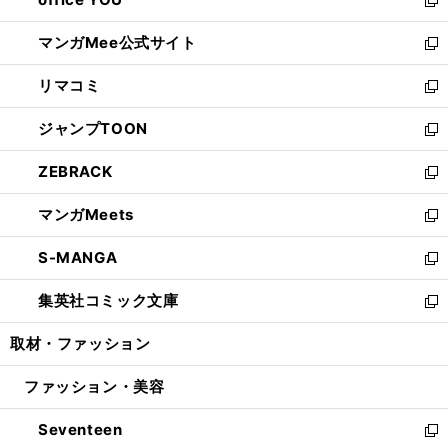
で
ィ
い
新
開
ン
ウ
し
マンガMee公式サイト
く
ド
ィ
い
新
ウ
ン
ウ
し
リマコミ
で
ド
ィ
い
新
開
ウ
ン
ウ
し
ジャンプTOON
く
で
ド
ィ
い
新
開
ウ
ン
ウ
し
ZEBRACK
く
で
ド
ィ
い
新
開
ウ
ン
ウ
し
マンガMeets
く
で
ド
ィ
い
新
開
ウ
ン
ウ
し
S-MANGA
く
で
ド
ィ
い
新
開
ウ
ン
ウ
し
集英社コミック文庫
く
で
ド
ィ
い
新
開
ウ
ン
ウ
し
取材・ファッション
く
で
ド
ィ
い
開
ウ
ン
ウ
ファッション・美容
く
で
ド
ィ
開
ウ
ン
Seventeen
く
で
ド
新