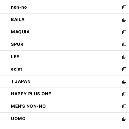
開
ウ
し
non-no
く
で
い
新
開
ウ
し
BAILA
く
ィ
い
新
ン
ウ
し
MAQUIA
ド
ィ
い
新
ウ
ン
ウ
し
SPUR
で
ド
ィ
い
新
開
ウ
ン
ウ
し
LEE
く
で
ド
ィ
い
新
開
ウ
ン
ウ
し
eclat
く
で
ド
ィ
い
新
開
ウ
ン
ウ
し
T JAPAN
く
で
ド
ィ
い
新
開
ウ
ン
ウ
し
HAPPY PLUS ONE
く
で
ド
ィ
い
新
開
ウ
ン
ウ
し
MEN'S NON-NO
く
で
ド
ィ
い
新
開
ウ
ン
ウ
し
UOMO
く
で
ド
ィ
い
新
開
ウ
ン
ウ
し