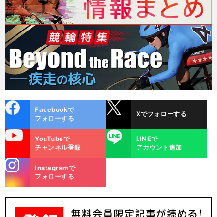
cebo
X
Facebookで
Xでフォローする
ok
フォローする
uTube
LINE
YouTubeで
LINEで
チャンネル登録
アカウント追加
stagra
Instagramで
m
フォローする