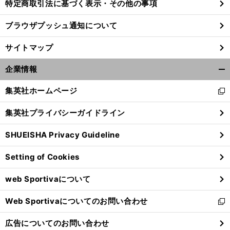
特定商取引法に基づく表示・その他の事項
ブラウザプッシュ通知について
サイトマップ
企業情報
開
く/
集英社ホームページ
新
閉
し
じ
集英社プライバシーガイドライン
い
る
ウ
SHUEISHA Privacy Guideline
ィ
ン
Setting of Cookies
ド
ウ
web Sportivaについて
で
開
Web Sportivaについてのお問い合わせ
く
新
し
広告についてのお問い合わせ
い