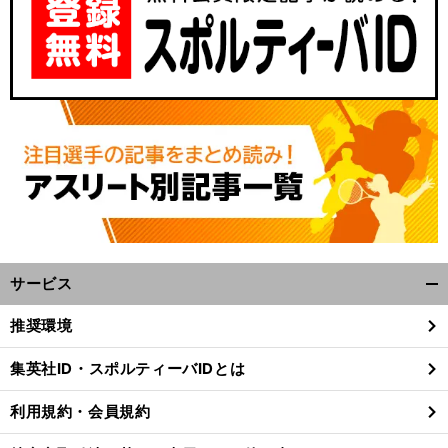
サービス
開
く/
推奨環境
閉
じ
集英社ID・スポルティーバIDとは
る
利用規約・会員規約