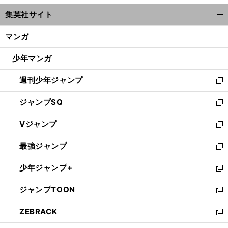
ウ
集英社サイト
ィ
開
ン
く/
マンガ
ド
閉
ウ
じ
少年マンガ
で
る
開
週刊少年ジャンプ
く
新
し
ジャンプSQ
い
新
ウ
し
Vジャンプ
ィ
い
新
ン
ウ
し
最強ジャンプ
ド
ィ
い
新
ウ
ン
ウ
し
少年ジャンプ+
で
ド
ィ
い
新
開
ウ
ン
ウ
し
ジャンプTOON
く
で
ド
ィ
い
新
開
ウ
ン
ウ
し
ZEBRACK
く
で
ド
ィ
い
新
開
ウ
ン
ウ
し