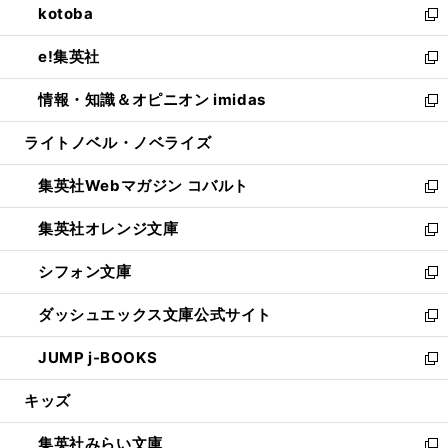
kotoba
く
で
ド
ィ
い
新
開
ウ
ン
ウ
し
e!集英社
く
で
ド
ィ
い
新
開
ウ
ン
ウ
し
情報・知識＆オピニオン imidas
く
で
ド
ィ
い
新
開
ウ
ン
ウ
し
ライトノベル・ノベライズ
く
で
ド
ィ
い
開
ウ
ン
ウ
集英社Webマガジン コバルト
く
で
ド
ィ
新
開
ウ
ン
し
集英社オレンジ文庫
く
で
ド
い
新
開
ウ
ウ
し
シフォン文庫
く
で
ィ
い
新
開
ン
ウ
し
ダッシュエックス文庫公式サイト
く
ド
ィ
い
新
ウ
ン
ウ
し
JUMP j-BOOKS
で
ド
ィ
い
新
開
ウ
ン
ウ
し
キッズ
く
で
ド
ィ
い
開
ウ
ン
ウ
集英社みらい文庫
く
で
ド
ィ