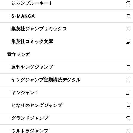
ジャンプルーキー！
く
で
ド
ィ
い
新
開
ウ
ン
ウ
し
S-MANGA
く
で
ド
ィ
い
新
開
ウ
ン
ウ
し
集英社ジャンプリミックス
く
で
ド
ィ
い
新
開
ウ
ン
ウ
し
集英社コミック文庫
く
で
ド
ィ
い
新
開
ウ
ン
ウ
し
青年マンガ
く
で
ド
ィ
い
開
ウ
ン
ウ
週刊ヤングジャンプ
く
で
ド
ィ
新
開
ウ
ン
し
ヤングジャンプ定期購読デジタル
く
で
ド
い
新
開
ウ
ウ
し
ヤンジャン！
く
で
ィ
い
新
開
ン
ウ
し
となりのヤングジャンプ
く
ド
ィ
い
新
ウ
ン
ウ
し
グランドジャンプ
で
ド
ィ
い
新
開
ウ
ン
ウ
し
ウルトラジャンプ
く
で
ド
ィ
い
新