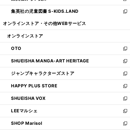
新
開
ウ
ン
し
集英社の児童図書 S-KIDS.LAND
く
で
ド
い
新
開
ウ
ウ
し
オンラインストア・
その他WEBサービス
く
で
ィ
い
開
ン
ウ
オンラインストア
く
ド
ィ
ウ
ン
OTO
で
ド
新
開
ウ
し
SHUEISHA MANGA-ART HERITAGE
く
で
い
新
開
ウ
し
ジャンプキャラクターズストア
く
ィ
い
新
ン
ウ
し
HAPPY PLUS STORE
ド
ィ
い
新
ウ
ン
ウ
し
SHUEISHA VOX
で
ド
ィ
い
新
開
ウ
ン
ウ
し
LEEマルシェ
く
で
ド
ィ
い
新
開
ウ
ン
ウ
し
SHOP Marisol
く
で
ド
ィ
い
新
開
ウ