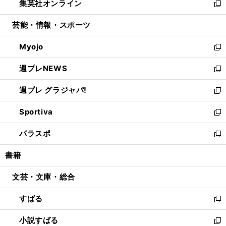
集英社オンライン
く
で
ド
ィ
い
新
開
ウ
ン
ウ
し
芸能・情報・スポーツ
く
で
ド
ィ
い
開
ウ
ン
ウ
Myojo
く
で
ド
ィ
新
開
ウ
ン
し
週プレNEWS
く
で
ド
い
新
開
ウ
ウ
し
週プレ グラジャパ!
く
で
ィ
い
新
開
ン
ウ
し
Sportiva
く
ド
ィ
い
新
ウ
ン
ウ
し
パラスポ
で
ド
ィ
い
新
開
ウ
ン
ウ
し
書籍
く
で
ド
ィ
い
開
ウ
ン
ウ
文芸・文庫・総合
く
で
ド
ィ
開
ウ
ン
すばる
く
で
ド
新
開
ウ
し
小説すばる
く
で
い
新