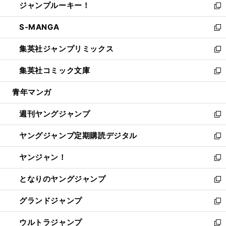
ジャンプルーキー！
く
で
ド
ィ
い
新
開
ウ
ン
ウ
し
S-MANGA
く
で
ド
ィ
い
新
開
ウ
ン
ウ
し
集英社ジャンプリミックス
く
で
ド
ィ
い
新
開
ウ
ン
ウ
し
集英社コミック文庫
く
で
ド
ィ
い
新
開
ウ
ン
ウ
し
青年マンガ
く
で
ド
ィ
い
開
ウ
ン
ウ
週刊ヤングジャンプ
く
で
ド
ィ
新
開
ウ
ン
し
ヤングジャンプ定期購読デジタル
く
で
ド
い
新
開
ウ
ウ
し
ヤンジャン！
く
で
ィ
い
新
開
ン
ウ
し
となりのヤングジャンプ
く
ド
ィ
い
新
ウ
ン
ウ
し
グランドジャンプ
で
ド
ィ
い
新
開
ウ
ン
ウ
し
ウルトラジャンプ
く
で
ド
ィ
い
新