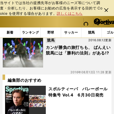
当サイトでは当社の提携先等がお客様のニーズ等について調
査・分析したり、お客様にお勧めの広告を表⽰する⽬的で Co
閉じ
okie を使⽤する場合があります。
詳しくはこちら
る
マイペ
web Sportiva (webスポルティーバ)
検索
メニュ
we
ー
「#北の屋台村」の最新ニュース・ 情報
b
ジ
新着
ランキング
野球
サッカー
競馬
ゴル
ス
競馬
2016.08.12更新
ポ
ル
カンが勝負の旅打ちも、 ばんえい
テ
競馬には「勝利の法則」がある!?
ィ
ー
バ
2016年08月12日 11:28 更新
編集部のおすすめ
スポルティーバ バレーボール
特集号 Vol.4 6月30日発売