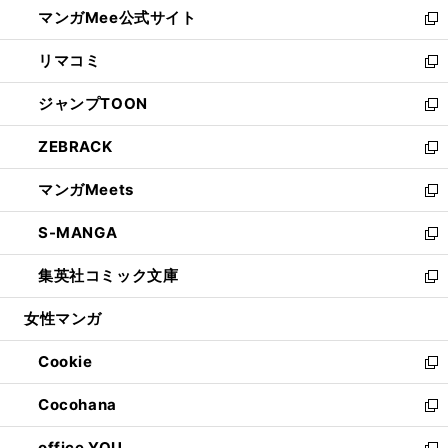
し
マンガMee公式サイト
く
ド
ィ
い
新
ウ
ン
ウ
し
リマコミ
で
ド
ィ
い
新
開
ウ
ン
ウ
し
ジャンプTOON
く
で
ド
ィ
い
新
開
ウ
ン
ウ
し
ZEBRACK
く
で
ド
ィ
い
新
開
ウ
ン
ウ
し
マンガMeets
く
で
ド
ィ
い
新
開
ウ
ン
ウ
し
S-MANGA
く
で
ド
ィ
い
新
開
ウ
ン
ウ
し
集英社コミック文庫
く
で
ド
ィ
い
新
開
ウ
ン
ウ
し
女性マンガ
く
で
ド
ィ
い
開
ウ
ン
ウ
Cookie
く
で
ド
ィ
新
開
ウ
ン
し
Cocohana
く
で
ド
い
新
開
ウ
ウ
し
office YOU
く