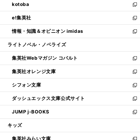
kotoba
く
で
ド
ィ
い
新
開
ウ
ン
ウ
し
e!集英社
く
で
ド
ィ
い
新
開
ウ
ン
ウ
し
情報・知識＆オピニオン imidas
く
で
ド
ィ
い
新
開
ウ
ン
ウ
し
ライトノベル・ノベライズ
く
で
ド
ィ
い
開
ウ
ン
ウ
集英社Webマガジン コバルト
く
で
ド
ィ
新
開
ウ
ン
し
集英社オレンジ文庫
く
で
ド
い
新
開
ウ
ウ
し
シフォン文庫
く
で
ィ
い
新
開
ン
ウ
し
ダッシュエックス文庫公式サイト
く
ド
ィ
い
新
ウ
ン
ウ
し
JUMP j-BOOKS
で
ド
ィ
い
新
開
ウ
ン
ウ
し
キッズ
く
で
ド
ィ
い
開
ウ
ン
ウ
集英社みらい文庫
く
で
ド
ィ