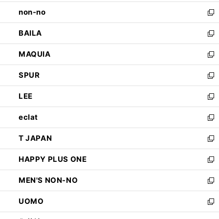
開
ウ
し
non-no
く
で
い
新
開
ウ
し
BAILA
く
ィ
い
新
ン
ウ
し
MAQUIA
ド
ィ
い
新
ウ
ン
ウ
し
SPUR
で
ド
ィ
い
新
開
ウ
ン
ウ
し
LEE
く
で
ド
ィ
い
新
開
ウ
ン
ウ
し
eclat
く
で
ド
ィ
い
新
開
ウ
ン
ウ
し
T JAPAN
く
で
ド
ィ
い
新
開
ウ
ン
ウ
し
HAPPY PLUS ONE
く
で
ド
ィ
い
新
開
ウ
ン
ウ
し
MEN'S NON-NO
く
で
ド
ィ
い
新
開
ウ
ン
ウ
し
UOMO
く
で
ド
ィ
い
新
開
ウ
ン
ウ
し