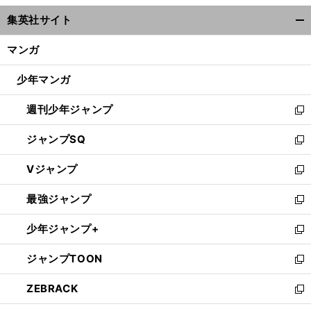
ウ
集英社サイト
ィ
開
ン
く/
マンガ
ド
閉
ウ
じ
少年マンガ
で
る
開
週刊少年ジャンプ
く
新
し
ジャンプSQ
い
新
ウ
し
Vジャンプ
ィ
い
新
ン
ウ
し
最強ジャンプ
ド
ィ
い
新
ウ
ン
ウ
し
少年ジャンプ+
で
ド
ィ
い
新
開
ウ
ン
ウ
し
ジャンプTOON
く
で
ド
ィ
い
新
開
ウ
ン
ウ
し
ZEBRACK
く
で
ド
ィ
い
新
開
ウ
ン
ウ
し