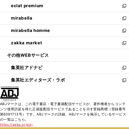
ン
ウ
し
eclat premium
く
で
ド
ィ
い
新
開
ウ
ン
ウ
し
mirabella
く
で
ド
ィ
い
新
開
ウ
ン
ウ
し
mirabella homme
く
で
ド
ィ
い
新
開
ウ
ン
ウ
し
zakka market
く
で
ド
ィ
い
新
開
ウ
ン
ウ
し
その他WEBサービス
く
で
ド
ィ
い
開
ウ
ン
ウ
集英社アドナビ
く
で
ド
ィ
新
開
ウ
ン
し
集英社エディターズ・ラボ
く
で
ド
い
新
開
ウ
ウ
し
く
で
ィ
い
開
ン
ウ
ABJマークは、この電子書店・電子書籍配信サービスが、著作権者からコンテ
く
ド
ィ
ンツ使用許諾を得た正規版配信サービスであることを示す登録商標（登録番号
ウ
ン
第6091713号）です。ABJマークの詳細、ABJマークを掲示しているサービス
で
ド
の一覧はこちら。
開
ウ
https://aebs.or.jp/
新