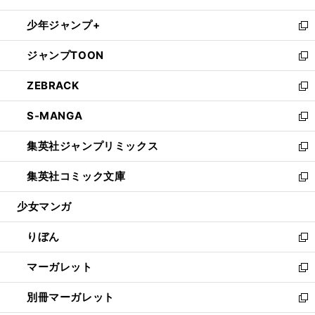
開
ウ
ン
ウ
し
少年ジャンプ+
く
で
ド
ィ
い
新
開
ウ
ン
ウ
し
ジャンプTOON
く
で
ド
ィ
い
新
開
ウ
ン
ウ
し
ZEBRACK
く
で
ド
ィ
い
新
開
ウ
ン
ウ
し
S-MANGA
く
で
ド
ィ
い
新
開
ウ
ン
ウ
し
集英社ジャンプリミックス
く
で
ド
ィ
い
新
開
ウ
ン
ウ
し
集英社コミック文庫
く
で
ド
ィ
い
新
開
ウ
ン
ウ
し
少女マンガ
く
で
ド
ィ
い
開
ウ
ン
ウ
りぼん
く
で
ド
ィ
新
開
ウ
ン
し
マーガレット
く
で
ド
い
新
開
ウ
ウ
し
別冊マーガレット
く
で
ィ
い
新
開
ン
ウ