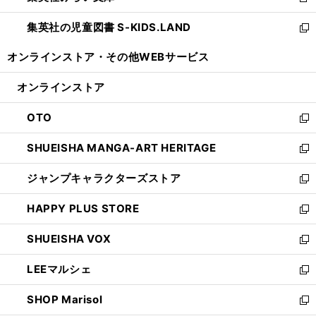
新
開
ウ
ン
し
集英社の児童図書 S-KIDS.LAND
く
で
ド
い
新
開
ウ
ウ
し
オンラインストア・
その他WEBサービス
く
で
ィ
い
開
ン
ウ
オンラインストア
く
ド
ィ
ウ
ン
OTO
で
ド
新
開
ウ
し
SHUEISHA MANGA-ART HERITAGE
く
で
い
新
開
ウ
し
ジャンプキャラクターズストア
く
ィ
い
新
ン
ウ
し
HAPPY PLUS STORE
ド
ィ
い
新
ウ
ン
ウ
し
SHUEISHA VOX
で
ド
ィ
い
新
開
ウ
ン
ウ
し
LEEマルシェ
く
で
ド
ィ
い
新
開
ウ
ン
ウ
し
SHOP Marisol
く
で
ド
ィ
い
新
開
ウ