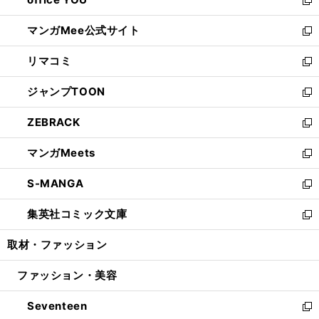
で
ィ
い
新
開
ン
ウ
し
マンガMee公式サイト
く
ド
ィ
い
新
ウ
ン
ウ
し
リマコミ
で
ド
ィ
い
新
開
ウ
ン
ウ
し
ジャンプTOON
く
で
ド
ィ
い
新
開
ウ
ン
ウ
し
ZEBRACK
く
で
ド
ィ
い
新
開
ウ
ン
ウ
し
マンガMeets
く
で
ド
ィ
い
新
開
ウ
ン
ウ
し
S-MANGA
く
で
ド
ィ
い
新
開
ウ
ン
ウ
し
集英社コミック文庫
く
で
ド
ィ
い
新
開
ウ
ン
ウ
し
取材・ファッション
く
で
ド
ィ
い
開
ウ
ン
ウ
ファッション・美容
く
で
ド
ィ
開
ウ
ン
Seventeen
く
で
ド
新