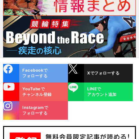
cebo
X
Facebookで
Xでフォローする
ok
フォローする
uTube
LINE
YouTubeで
LINEで
チャンネル登録
アカウント追加
stagra
Instagramで
m
フォローする