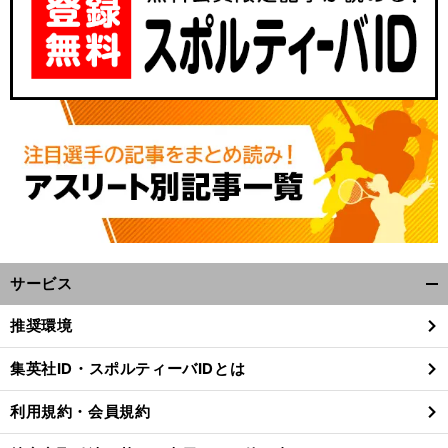
サービス
開
く/
推奨環境
閉
じ
集英社ID・スポルティーバIDとは
る
利用規約・会員規約