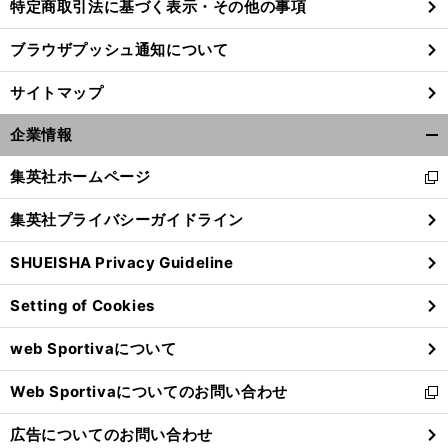
特定商取引法に基づく表示・その他の事項
ブラウザプッシュ通知について
サイトマップ
企業情報
開
く/
集英社ホームページ
新
閉
し
じ
集英社プライバシーガイドライン
い
る
ウ
SHUEISHA Privacy Guideline
ィ
ン
Setting of Cookies
ド
ウ
web Sportivaについて
で
開
Web Sportivaについてのお問い合わせ
く
新
し
広告についてのお問い合わせ
い