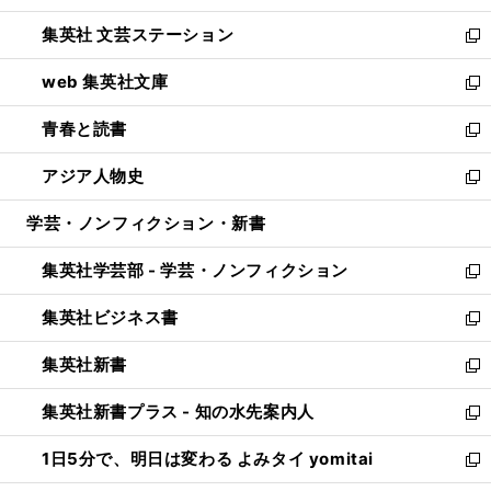
開
ウ
し
集英社 文芸ステーション
く
ィ
い
新
ン
ウ
し
web 集英社文庫
ド
ィ
い
新
ウ
ン
ウ
し
青春と読書
で
ド
ィ
い
新
開
ウ
ン
ウ
し
アジア人物史
く
で
ド
ィ
い
新
開
ウ
ン
ウ
し
学芸・ノンフィクション・新書
く
で
ド
ィ
い
開
ウ
ン
ウ
集英社学芸部 - 学芸・ノンフィクション
く
で
ド
ィ
新
開
ウ
ン
し
集英社ビジネス書
く
で
ド
い
新
開
ウ
ウ
し
集英社新書
く
で
ィ
い
新
開
ン
ウ
し
集英社新書プラス - 知の水先案内人
く
ド
ィ
い
新
ウ
ン
ウ
し
1日5分で、明日は変わる よみタイ yomitai
で
ド
ィ
い
新
開
ウ
ン
ウ
し