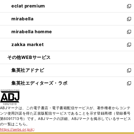
ン
ウ
し
eclat premium
く
で
ド
ィ
い
新
開
ウ
ン
ウ
し
mirabella
く
で
ド
ィ
い
新
開
ウ
ン
ウ
し
mirabella homme
く
で
ド
ィ
い
新
開
ウ
ン
ウ
し
zakka market
く
で
ド
ィ
い
新
開
ウ
ン
ウ
し
その他WEBサービス
く
で
ド
ィ
い
開
ウ
ン
ウ
集英社アドナビ
く
で
ド
ィ
新
開
ウ
ン
し
集英社エディターズ・ラボ
く
で
ド
い
新
開
ウ
ウ
し
く
で
ィ
い
開
ン
ウ
ABJマークは、この電子書店・電子書籍配信サービスが、著作権者からコンテ
く
ド
ィ
ンツ使用許諾を得た正規版配信サービスであることを示す登録商標（登録番号
ウ
ン
第6091713号）です。ABJマークの詳細、ABJマークを掲示しているサービス
で
ド
の一覧はこちら。
開
ウ
https://aebs.or.jp/
新