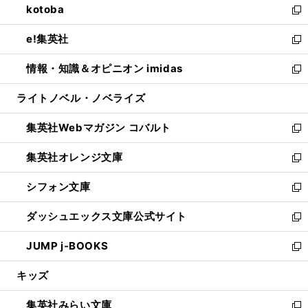
kotoba
く
で
ド
ィ
い
新
開
ウ
ン
ウ
し
e!集英社
く
で
ド
ィ
い
新
開
ウ
ン
ウ
し
情報・知識＆オピニオン imidas
く
で
ド
ィ
い
新
開
ウ
ン
ウ
し
ライトノベル・ノベライズ
く
で
ド
ィ
い
開
ウ
ン
ウ
集英社Webマガジン コバルト
く
で
ド
ィ
新
開
ウ
ン
し
集英社オレンジ文庫
く
で
ド
い
新
開
ウ
ウ
し
シフォン文庫
く
で
ィ
い
新
開
ン
ウ
し
ダッシュエックス文庫公式サイト
く
ド
ィ
い
新
ウ
ン
ウ
し
JUMP j-BOOKS
で
ド
ィ
い
新
開
ウ
ン
ウ
し
キッズ
く
で
ド
ィ
い
開
ウ
ン
ウ
集英社みらい文庫
く
で
ド
ィ