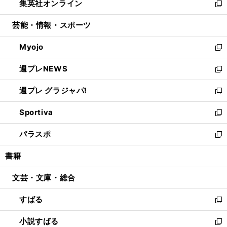
集英社オンライン
く
で
ド
ィ
い
新
開
ウ
ン
ウ
し
芸能・情報・スポーツ
く
で
ド
ィ
い
開
ウ
ン
ウ
Myojo
く
で
ド
ィ
新
開
ウ
ン
し
週プレNEWS
く
で
ド
い
新
開
ウ
ウ
し
週プレ グラジャパ!
く
で
ィ
い
新
開
ン
ウ
し
Sportiva
く
ド
ィ
い
新
ウ
ン
ウ
し
パラスポ
で
ド
ィ
い
新
開
ウ
ン
ウ
し
書籍
く
で
ド
ィ
い
開
ウ
ン
ウ
文芸・文庫・総合
く
で
ド
ィ
開
ウ
ン
すばる
く
で
ド
新
開
ウ
し
小説すばる
く
で
い
新