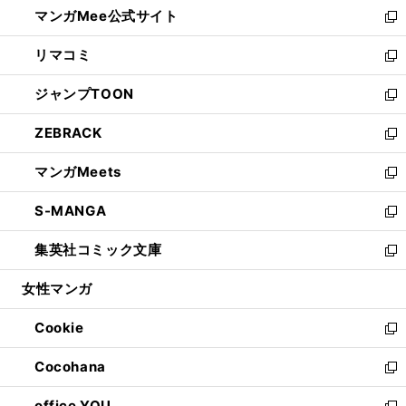
し
マンガMee公式サイト
く
ド
ィ
い
新
ウ
ン
ウ
し
リマコミ
で
ド
ィ
い
新
開
ウ
ン
ウ
し
ジャンプTOON
く
で
ド
ィ
い
新
開
ウ
ン
ウ
し
ZEBRACK
く
で
ド
ィ
い
新
開
ウ
ン
ウ
し
マンガMeets
く
で
ド
ィ
い
新
開
ウ
ン
ウ
し
S-MANGA
く
で
ド
ィ
い
新
開
ウ
ン
ウ
し
集英社コミック文庫
く
で
ド
ィ
い
新
開
ウ
ン
ウ
し
女性マンガ
く
で
ド
ィ
い
開
ウ
ン
ウ
Cookie
く
で
ド
ィ
新
開
ウ
ン
し
Cocohana
く
で
ド
い
新
開
ウ
ウ
し
office YOU
く