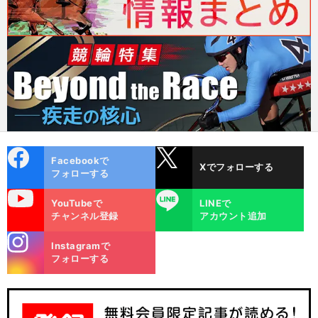
cebo
X
Facebookで
Xでフォローする
ok
フォローする
uTube
LINE
YouTubeで
LINEで
チャンネル登録
アカウント追加
stagra
Instagramで
m
フォローする