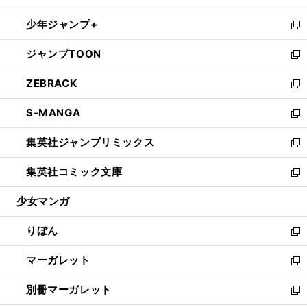
開
ウ
ン
ウ
し
少年ジャンプ+
く
で
ド
ィ
い
新
開
ウ
ン
ウ
し
ジャンプTOON
く
で
ド
ィ
い
新
開
ウ
ン
ウ
し
ZEBRACK
く
で
ド
ィ
い
新
開
ウ
ン
ウ
し
S-MANGA
く
で
ド
ィ
い
新
開
ウ
ン
ウ
し
集英社ジャンプリミックス
く
で
ド
ィ
い
新
開
ウ
ン
ウ
し
集英社コミック文庫
く
で
ド
ィ
い
新
開
ウ
ン
ウ
し
少女マンガ
く
で
ド
ィ
い
開
ウ
ン
ウ
りぼん
く
で
ド
ィ
新
開
ウ
ン
し
マーガレット
く
で
ド
い
新
開
ウ
ウ
し
別冊マーガレット
く
で
ィ
い
新
開
ン
ウ