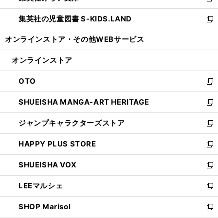
新
開
ウ
ン
し
集英社の児童図書 S-KIDS.LAND
く
で
ド
い
新
開
ウ
ウ
し
オンラインストア・
その他WEBサービス
く
で
ィ
い
開
ン
ウ
オンラインストア
く
ド
ィ
ウ
ン
OTO
で
ド
新
開
ウ
し
SHUEISHA MANGA-ART HERITAGE
く
で
い
新
開
ウ
し
ジャンプキャラクターズストア
く
ィ
い
新
ン
ウ
し
HAPPY PLUS STORE
ド
ィ
い
新
ウ
ン
ウ
し
SHUEISHA VOX
で
ド
ィ
い
新
開
ウ
ン
ウ
し
LEEマルシェ
く
で
ド
ィ
い
新
開
ウ
ン
ウ
し
SHOP Marisol
く
で
ド
ィ
い
新
開
ウ