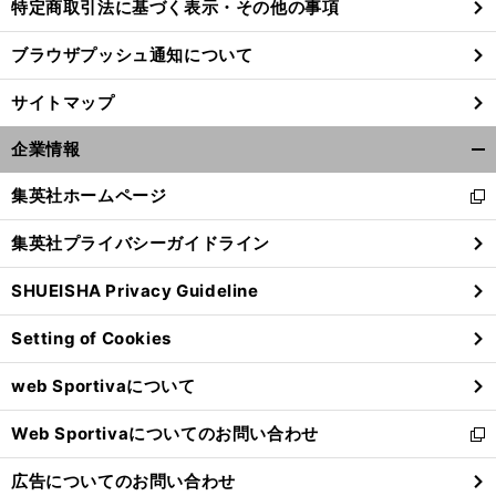
特定商取引法に基づく表示・その他の事項
ブラウザプッシュ通知について
サイトマップ
企業情報
開
く/
集英社ホームページ
新
閉
し
じ
集英社プライバシーガイドライン
い
る
ウ
SHUEISHA Privacy Guideline
ィ
ン
Setting of Cookies
ド
ウ
web Sportivaについて
で
開
Web Sportivaについてのお問い合わせ
く
新
し
広告についてのお問い合わせ
い