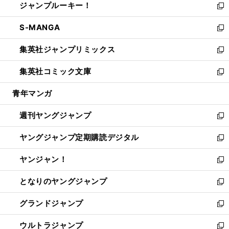
ジャンプルーキー！
く
で
ド
ィ
い
新
開
ウ
ン
ウ
し
S-MANGA
く
で
ド
ィ
い
新
開
ウ
ン
ウ
し
集英社ジャンプリミックス
く
で
ド
ィ
い
新
開
ウ
ン
ウ
し
集英社コミック文庫
く
で
ド
ィ
い
新
開
ウ
ン
ウ
し
青年マンガ
く
で
ド
ィ
い
開
ウ
ン
ウ
週刊ヤングジャンプ
く
で
ド
ィ
新
開
ウ
ン
し
ヤングジャンプ定期購読デジタル
く
で
ド
い
新
開
ウ
ウ
し
ヤンジャン！
く
で
ィ
い
新
開
ン
ウ
し
となりのヤングジャンプ
く
ド
ィ
い
新
ウ
ン
ウ
し
グランドジャンプ
で
ド
ィ
い
新
開
ウ
ン
ウ
し
ウルトラジャンプ
く
で
ド
ィ
い
新