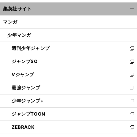
ウ
集英社サイト
ィ
開
ン
く/
マンガ
ド
閉
ウ
じ
少年マンガ
で
る
開
週刊少年ジャンプ
く
新
し
ジャンプSQ
い
新
ウ
し
Vジャンプ
ィ
い
新
ン
ウ
し
最強ジャンプ
ド
ィ
い
新
ウ
ン
ウ
し
少年ジャンプ+
で
ド
ィ
い
新
開
ウ
ン
ウ
し
ジャンプTOON
く
で
ド
ィ
い
新
開
ウ
ン
ウ
し
ZEBRACK
く
で
ド
ィ
い
新
開
ウ
ン
ウ
し