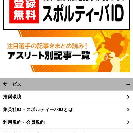
サービス
開
く/
推奨環境
閉
じ
集英社ID・スポルティーバIDとは
る
利用規約・会員規約