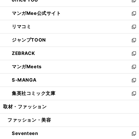
で
ィ
い
新
開
ン
ウ
し
マンガMee公式サイト
く
ド
ィ
い
新
ウ
ン
ウ
し
リマコミ
で
ド
ィ
い
新
開
ウ
ン
ウ
し
ジャンプTOON
く
で
ド
ィ
い
新
開
ウ
ン
ウ
し
ZEBRACK
く
で
ド
ィ
い
新
開
ウ
ン
ウ
し
マンガMeets
く
で
ド
ィ
い
新
開
ウ
ン
ウ
し
S-MANGA
く
で
ド
ィ
い
新
開
ウ
ン
ウ
し
集英社コミック文庫
く
で
ド
ィ
い
新
開
ウ
ン
ウ
し
取材・ファッション
く
で
ド
ィ
い
開
ウ
ン
ウ
ファッション・美容
く
で
ド
ィ
開
ウ
ン
Seventeen
く
で
ド
新