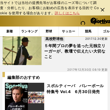
当サイトでは当社の提携先等がお客様のニーズ等について調
査・分析したり、お客様にお勧めの広告を表⽰する⽬的で Co
閉じ
okie を使⽤する場合があります。
詳しくはこちら
る
マイペ
web Sportiva (webスポルティーバ)
検索
メニュ
we
ー
「#出雲工」の最新ニュース・ 情報
b
ジ
新着
ランキング
野球
サッカー
競馬
ゴル
ス
高校野球他
2017.12.30更新
ポ
ル
５年間プロの夢を追った元独立リ
テ
ーガーが、教壇で伝えたい大切な
ィ
こと
ー
バ
2017年12月30日 08:19 更新
編集部のおすすめ
スポルティーバ バレーボール
特集号 Vol.4 6月30日発売