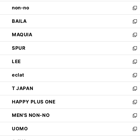
開
ウ
し
non-no
く
で
い
新
開
ウ
し
BAILA
く
ィ
い
新
ン
ウ
し
MAQUIA
ド
ィ
い
新
ウ
ン
ウ
し
SPUR
で
ド
ィ
い
新
開
ウ
ン
ウ
し
LEE
く
で
ド
ィ
い
新
開
ウ
ン
ウ
し
eclat
く
で
ド
ィ
い
新
開
ウ
ン
ウ
し
T JAPAN
く
で
ド
ィ
い
新
開
ウ
ン
ウ
し
HAPPY PLUS ONE
く
で
ド
ィ
い
新
開
ウ
ン
ウ
し
MEN'S NON-NO
く
で
ド
ィ
い
新
開
ウ
ン
ウ
し
UOMO
く
で
ド
ィ
い
新
開
ウ
ン
ウ
し