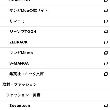
で
ィ
い
新
開
ン
ウ
し
マンガMee公式サイト
く
ド
ィ
い
新
ウ
ン
ウ
し
リマコミ
で
ド
ィ
い
新
開
ウ
ン
ウ
し
ジャンプTOON
く
で
ド
ィ
い
新
開
ウ
ン
ウ
し
ZEBRACK
く
で
ド
ィ
い
新
開
ウ
ン
ウ
し
マンガMeets
く
で
ド
ィ
い
新
開
ウ
ン
ウ
し
S-MANGA
く
で
ド
ィ
い
新
開
ウ
ン
ウ
し
集英社コミック文庫
く
で
ド
ィ
い
新
開
ウ
ン
ウ
し
取材・ファッション
く
で
ド
ィ
い
開
ウ
ン
ウ
ファッション・美容
く
で
ド
ィ
開
ウ
ン
Seventeen
く
で
ド
新