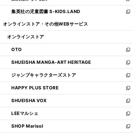
新
開
ウ
ン
し
集英社の児童図書 S-KIDS.LAND
く
で
ド
い
新
開
ウ
ウ
し
オンラインストア・
その他WEBサービス
く
で
ィ
い
開
ン
ウ
オンラインストア
く
ド
ィ
ウ
ン
OTO
で
ド
新
開
ウ
し
SHUEISHA MANGA-ART HERITAGE
く
で
い
新
開
ウ
し
ジャンプキャラクターズストア
く
ィ
い
新
ン
ウ
し
HAPPY PLUS STORE
ド
ィ
い
新
ウ
ン
ウ
し
SHUEISHA VOX
で
ド
ィ
い
新
開
ウ
ン
ウ
し
LEEマルシェ
く
で
ド
ィ
い
新
開
ウ
ン
ウ
し
SHOP Marisol
く
で
ド
ィ
い
新
開
ウ