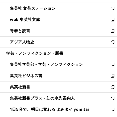
開
ウ
し
集英社 文芸ステーション
く
ィ
い
新
ン
ウ
し
web 集英社文庫
ド
ィ
い
新
ウ
ン
ウ
し
青春と読書
で
ド
ィ
い
新
開
ウ
ン
ウ
し
アジア人物史
く
で
ド
ィ
い
新
開
ウ
ン
ウ
し
学芸・ノンフィクション・新書
く
で
ド
ィ
い
開
ウ
ン
ウ
集英社学芸部 - 学芸・ノンフィクション
く
で
ド
ィ
新
開
ウ
ン
し
集英社ビジネス書
く
で
ド
い
新
開
ウ
ウ
し
集英社新書
く
で
ィ
い
新
開
ン
ウ
し
集英社新書プラス - 知の水先案内人
く
ド
ィ
い
新
ウ
ン
ウ
し
1日5分で、明日は変わる よみタイ yomitai
で
ド
ィ
い
新
開
ウ
ン
ウ
し