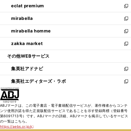
ン
ウ
し
eclat premium
く
で
ド
ィ
い
新
開
ウ
ン
ウ
し
mirabella
く
で
ド
ィ
い
新
開
ウ
ン
ウ
し
mirabella homme
く
で
ド
ィ
い
新
開
ウ
ン
ウ
し
zakka market
く
で
ド
ィ
い
新
開
ウ
ン
ウ
し
その他WEBサービス
く
で
ド
ィ
い
開
ウ
ン
ウ
集英社アドナビ
く
で
ド
ィ
新
開
ウ
ン
し
集英社エディターズ・ラボ
く
で
ド
い
新
開
ウ
ウ
し
く
で
ィ
い
開
ン
ウ
ABJマークは、この電子書店・電子書籍配信サービスが、著作権者からコンテ
く
ド
ィ
ンツ使用許諾を得た正規版配信サービスであることを示す登録商標（登録番号
ウ
ン
第6091713号）です。ABJマークの詳細、ABJマークを掲示しているサービス
で
ド
の一覧はこちら。
開
ウ
https://aebs.or.jp/
新