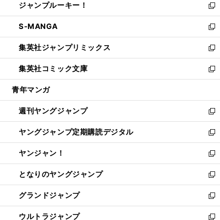
ジャンプルーキー！
く
で
ド
ィ
い
新
開
ウ
ン
ウ
し
S-MANGA
く
で
ド
ィ
い
新
開
ウ
ン
ウ
し
集英社ジャンプリミックス
く
で
ド
ィ
い
新
開
ウ
ン
ウ
し
集英社コミック文庫
く
で
ド
ィ
い
新
開
ウ
ン
ウ
し
青年マンガ
く
で
ド
ィ
い
開
ウ
ン
ウ
週刊ヤングジャンプ
く
で
ド
ィ
新
開
ウ
ン
し
ヤングジャンプ定期購読デジタル
く
で
ド
い
新
開
ウ
ウ
し
ヤンジャン！
く
で
ィ
い
新
開
ン
ウ
し
となりのヤングジャンプ
く
ド
ィ
い
新
ウ
ン
ウ
し
グランドジャンプ
で
ド
ィ
い
新
開
ウ
ン
ウ
し
ウルトラジャンプ
く
で
ド
ィ
い
新