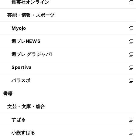
集英社オンライン
く
で
ド
ィ
い
新
開
ウ
ン
ウ
し
芸能・情報・スポーツ
く
で
ド
ィ
い
開
ウ
ン
ウ
Myojo
く
で
ド
ィ
新
開
ウ
ン
し
週プレNEWS
く
で
ド
い
新
開
ウ
ウ
し
週プレ グラジャパ!
く
で
ィ
い
新
開
ン
ウ
し
Sportiva
く
ド
ィ
い
新
ウ
ン
ウ
し
パラスポ
で
ド
ィ
い
新
開
ウ
ン
ウ
し
書籍
く
で
ド
ィ
い
開
ウ
ン
ウ
文芸・文庫・総合
く
で
ド
ィ
開
ウ
ン
すばる
く
で
ド
新
開
ウ
し
小説すばる
く
で
い
新