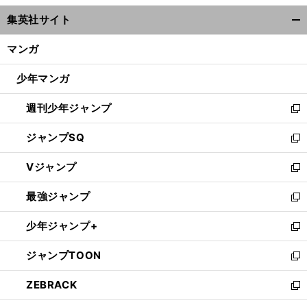
ウ
集英社サイト
ィ
開
ン
く/
マンガ
ド
閉
ウ
じ
少年マンガ
で
る
開
週刊少年ジャンプ
く
新
し
ジャンプSQ
い
新
ウ
し
Vジャンプ
ィ
い
新
ン
ウ
し
最強ジャンプ
ド
ィ
い
新
ウ
ン
ウ
し
少年ジャンプ+
で
ド
ィ
い
新
開
ウ
ン
ウ
し
ジャンプTOON
く
で
ド
ィ
い
新
開
ウ
ン
ウ
し
ZEBRACK
く
で
ド
ィ
い
新
開
ウ
ン
ウ
し