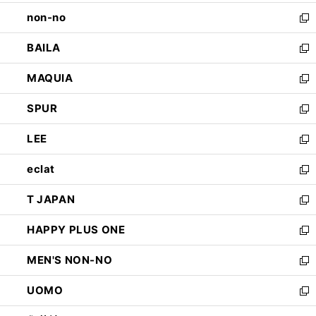
開
ウ
し
non-no
く
で
い
新
開
ウ
し
BAILA
く
ィ
い
新
ン
ウ
し
MAQUIA
ド
ィ
い
新
ウ
ン
ウ
し
SPUR
で
ド
ィ
い
新
開
ウ
ン
ウ
し
LEE
く
で
ド
ィ
い
新
開
ウ
ン
ウ
し
eclat
く
で
ド
ィ
い
新
開
ウ
ン
ウ
し
T JAPAN
く
で
ド
ィ
い
新
開
ウ
ン
ウ
し
HAPPY PLUS ONE
く
で
ド
ィ
い
新
開
ウ
ン
ウ
し
MEN'S NON-NO
く
で
ド
ィ
い
新
開
ウ
ン
ウ
し
UOMO
く
で
ド
ィ
い
新
開
ウ
ン
ウ
し