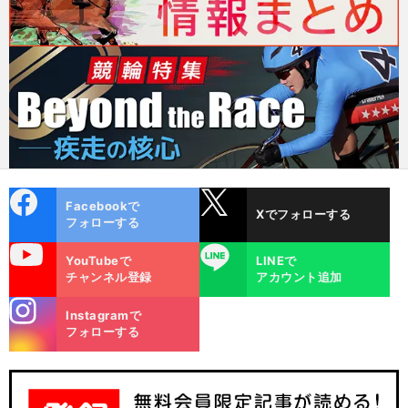
cebo
X
Facebookで
Xでフォローする
ok
フォローする
uTube
LINE
YouTubeで
LINEで
チャンネル登録
アカウント追加
stagra
Instagramで
m
フォローする