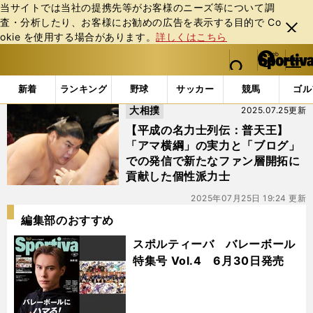
当サイトでは当社の提携先等がお客様のニーズ等について調
査・分析したり、お客様にお勧めの広告を表⽰する⽬的で Co
閉じ
okie を使⽤する場合があります。
詳しくはこちら
る
マイペ
web Sportiva (webスポルティーバ)
検索
メニュ
we
ー
「#内田水」の最新ニュース・ 情報
b
ジ
新着
ランキング
野球
サッカー
競馬
ゴル
ス
大相撲
2025.07.25更新
ポ
ル
【平成の名力士列伝：普天王】
テ
「アマ横綱」の実力と「ブログ」
ィ
での発信で新たなファン層開拓に
ー
貢献した個性派力士
バ
2025年07月25日 19:24 更新
編集部のおすすめ
スポルティーバ バレーボール
特集号 Vol.4 6月30日発売