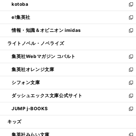
kotoba
く
で
ド
ィ
い
新
開
ウ
ン
ウ
し
e!集英社
く
で
ド
ィ
い
新
開
ウ
ン
ウ
し
情報・知識＆オピニオン imidas
く
で
ド
ィ
い
新
開
ウ
ン
ウ
し
ライトノベル・ノベライズ
く
で
ド
ィ
い
開
ウ
ン
ウ
集英社Webマガジン コバルト
く
で
ド
ィ
新
開
ウ
ン
し
集英社オレンジ文庫
く
で
ド
い
新
開
ウ
ウ
し
シフォン文庫
く
で
ィ
い
新
開
ン
ウ
し
ダッシュエックス文庫公式サイト
く
ド
ィ
い
新
ウ
ン
ウ
し
JUMP j-BOOKS
で
ド
ィ
い
新
開
ウ
ン
ウ
し
キッズ
く
で
ド
ィ
い
開
ウ
ン
ウ
集英社みらい文庫
く
で
ド
ィ