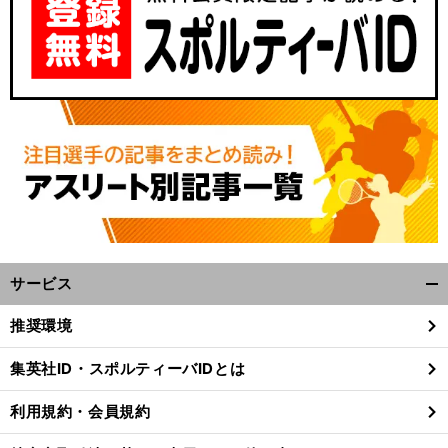
サービス
開
く/
推奨環境
閉
じ
集英社ID・スポルティーバIDとは
る
利用規約・会員規約