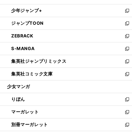
開
ウ
ン
ウ
し
少年ジャンプ+
く
で
ド
ィ
い
新
開
ウ
ン
ウ
し
ジャンプTOON
く
で
ド
ィ
い
新
開
ウ
ン
ウ
し
ZEBRACK
く
で
ド
ィ
い
新
開
ウ
ン
ウ
し
S-MANGA
く
で
ド
ィ
い
新
開
ウ
ン
ウ
し
集英社ジャンプリミックス
く
で
ド
ィ
い
新
開
ウ
ン
ウ
し
集英社コミック文庫
く
で
ド
ィ
い
新
開
ウ
ン
ウ
し
少女マンガ
く
で
ド
ィ
い
開
ウ
ン
ウ
りぼん
く
で
ド
ィ
新
開
ウ
ン
し
マーガレット
く
で
ド
い
新
開
ウ
ウ
し
別冊マーガレット
く
で
ィ
い
新
開
ン
ウ