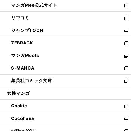
し
マンガMee公式サイト
く
ド
ィ
い
新
ウ
ン
ウ
し
リマコミ
で
ド
ィ
い
新
開
ウ
ン
ウ
し
ジャンプTOON
く
で
ド
ィ
い
新
開
ウ
ン
ウ
し
ZEBRACK
く
で
ド
ィ
い
新
開
ウ
ン
ウ
し
マンガMeets
く
で
ド
ィ
い
新
開
ウ
ン
ウ
し
S-MANGA
く
で
ド
ィ
い
新
開
ウ
ン
ウ
し
集英社コミック文庫
く
で
ド
ィ
い
新
開
ウ
ン
ウ
し
女性マンガ
く
で
ド
ィ
い
開
ウ
ン
ウ
Cookie
く
で
ド
ィ
新
開
ウ
ン
し
Cocohana
く
で
ド
い
新
開
ウ
ウ
し
office YOU
く