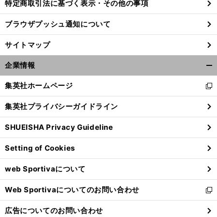
特定商取引法に基づく表示・その他の事項
ブラウザプッシュ通知について
サイトマップ
企業情報
開
く/
集英社ホームページ
新
閉
し
じ
集英社プライバシーガイドライン
い
る
ウ
SHUEISHA Privacy Guideline
ィ
ン
Setting of Cookies
ド
ウ
web Sportivaについて
で
開
Web Sportivaについてのお問い合わせ
く
新
し
広告についてのお問い合わせ
い