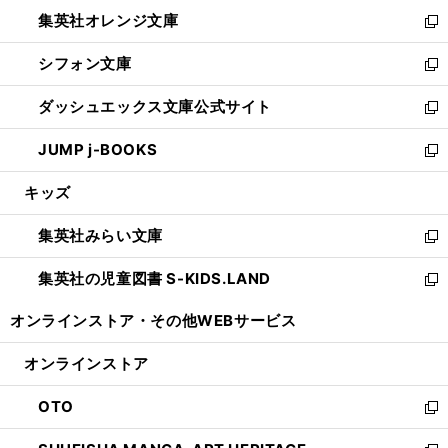
ウ
ン
し
集英社オレンジ文庫
く
で
ド
い
新
開
ウ
ウ
し
シフォン文庫
く
で
ィ
い
新
開
ン
ウ
し
ダッシュエックス文庫公式サイト
く
ド
ィ
い
新
ウ
ン
ウ
し
JUMP j-BOOKS
で
ド
ィ
い
新
開
ウ
ン
ウ
し
キッズ
く
で
ド
ィ
い
開
ウ
ン
ウ
集英社みらい文庫
く
で
ド
ィ
新
開
ウ
ン
し
集英社の児童図書 S-KIDS.LAND
く
で
ド
い
新
開
ウ
ウ
し
オンラインストア・
その他WEBサービス
く
で
ィ
い
開
ン
ウ
オンラインストア
く
ド
ィ
ウ
ン
OTO
で
ド
新
開
ウ
し