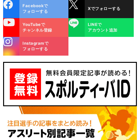
cebo
X
Facebookで
Xでフォローする
ok
フォローする
uTube
LINE
YouTubeで
LINEで
チャンネル登録
アカウント追加
stagra
Instagramで
m
フォローする