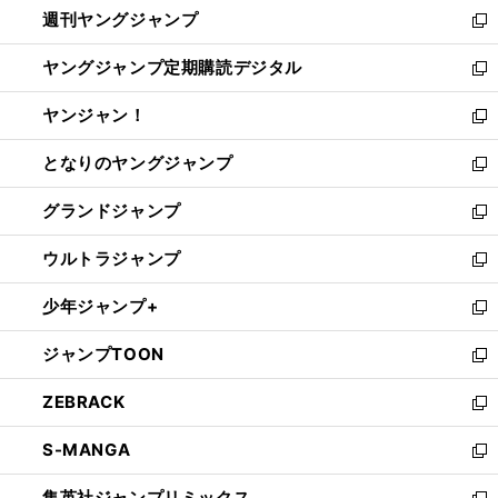
週刊ヤングジャンプ
く
で
ド
ィ
新
開
ウ
ン
し
ヤングジャンプ定期購読デジタル
く
で
ド
い
新
開
ウ
ウ
し
ヤンジャン！
く
で
ィ
い
新
開
ン
ウ
し
となりのヤングジャンプ
く
ド
ィ
い
新
ウ
ン
ウ
し
グランドジャンプ
で
ド
ィ
い
新
開
ウ
ン
ウ
し
ウルトラジャンプ
く
で
ド
ィ
い
新
開
ウ
ン
ウ
し
少年ジャンプ+
く
で
ド
ィ
い
新
開
ウ
ン
ウ
し
ジャンプTOON
く
で
ド
ィ
い
新
開
ウ
ン
ウ
し
ZEBRACK
く
で
ド
ィ
い
新
開
ウ
ン
ウ
し
S-MANGA
く
で
ド
ィ
い
新
開
ウ
ン
ウ
し
集英社ジャンプリミックス
く