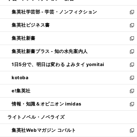
開
ウ
ン
ウ
集英社学芸部 - 学芸・ノンフィクション
く
で
ド
ィ
新
開
ウ
ン
し
集英社ビジネス書
く
で
ド
い
新
開
ウ
ウ
し
集英社新書
く
で
ィ
い
新
開
ン
ウ
し
集英社新書プラス - 知の水先案内人
く
ド
ィ
い
新
ウ
ン
ウ
し
1日5分で、明日は変わる よみタイ yomitai
で
ド
ィ
い
新
開
ウ
ン
ウ
し
kotoba
く
で
ド
ィ
い
新
開
ウ
ン
ウ
し
e!集英社
く
で
ド
ィ
い
新
開
ウ
ン
ウ
し
情報・知識＆オピニオン imidas
く
で
ド
ィ
い
新
開
ウ
ン
ウ
し
ライトノベル・ノベライズ
く
で
ド
ィ
い
開
ウ
ン
ウ
集英社Webマガジン コバルト
く
で
ド
ィ
新
開