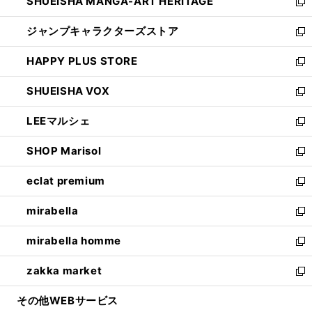
SHUEISHA MANGA-ART HERITAGE
く
で
い
新
開
ウ
し
ジャンプキャラクターズストア
く
ィ
い
新
ン
ウ
し
HAPPY PLUS STORE
ド
ィ
い
新
ウ
ン
ウ
し
SHUEISHA VOX
で
ド
ィ
い
新
開
ウ
ン
ウ
し
LEEマルシェ
く
で
ド
ィ
い
新
開
ウ
ン
ウ
し
SHOP Marisol
く
で
ド
ィ
い
新
開
ウ
ン
ウ
し
eclat premium
く
で
ド
ィ
い
新
開
ウ
ン
ウ
し
mirabella
く
で
ド
ィ
い
新
開
ウ
ン
ウ
し
mirabella homme
く
で
ド
ィ
い
新
開
ウ
ン
ウ
し
zakka market
く
で
ド
ィ
い
新
開
ウ
ン
ウ
し
その他WEBサービス
く
で
ド
ィ
い