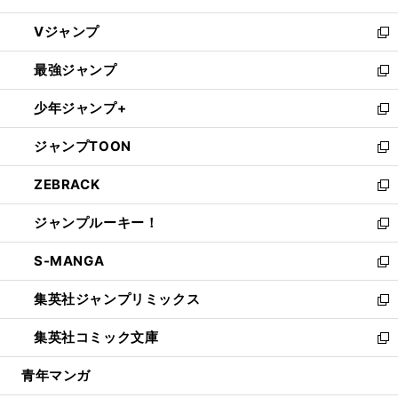
ウ
し
Vジャンプ
ィ
い
新
ン
ウ
し
最強ジャンプ
ド
ィ
い
新
ウ
ン
ウ
し
少年ジャンプ+
で
ド
ィ
い
新
開
ウ
ン
ウ
し
ジャンプTOON
く
で
ド
ィ
い
新
開
ウ
ン
ウ
し
ZEBRACK
く
で
ド
ィ
い
新
開
ウ
ン
ウ
し
ジャンプルーキー！
く
で
ド
ィ
い
新
開
ウ
ン
ウ
し
S-MANGA
く
で
ド
ィ
い
新
開
ウ
ン
ウ
し
集英社ジャンプリミックス
く
で
ド
ィ
い
新
開
ウ
ン
ウ
し
集英社コミック文庫
く
で
ド
ィ
い
新
開
ウ
ン
ウ
し
青年マンガ
く
で
ド
ィ
い
開
ウ
ン
ウ