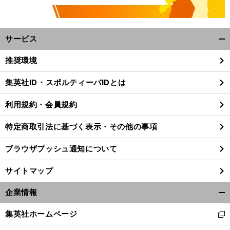
サービス
開
く/
推奨環境
閉
じ
集英社ID・スポルティーバIDとは
る
利用規約・会員規約
特定商取引法に基づく表示・その他の事項
ブラウザプッシュ通知について
サイトマップ
企業情報
開
く/
集英社ホームページ
新
閉
し
じ