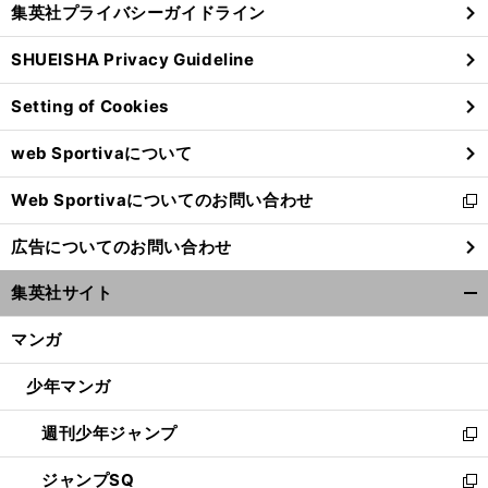
集英社プライバシーガイドライン
い
る
ウ
SHUEISHA Privacy Guideline
ィ
ン
Setting of Cookies
ド
ウ
web Sportivaについて
で
開
Web Sportivaについてのお問い合わせ
く
新
し
広告についてのお問い合わせ
い
ウ
集英社サイト
ィ
開
ン
く/
マンガ
ド
閉
ウ
じ
少年マンガ
で
る
開
週刊少年ジャンプ
く
新
し
ジャンプSQ
い
新