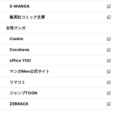
開
ウ
ン
ウ
し
S-MANGA
く
で
ド
ィ
い
新
開
ウ
ン
ウ
し
集英社コミック文庫
く
で
ド
ィ
い
新
開
ウ
ン
ウ
し
女性マンガ
く
で
ド
ィ
い
開
ウ
ン
ウ
Cookie
く
で
ド
ィ
新
開
ウ
ン
し
Cocohana
く
で
ド
い
新
開
ウ
ウ
し
office YOU
く
で
ィ
い
新
開
ン
ウ
し
マンガMee公式サイト
く
ド
ィ
い
新
ウ
ン
ウ
し
リマコミ
で
ド
ィ
い
新
開
ウ
ン
ウ
し
ジャンプTOON
く
で
ド
ィ
い
新
開
ウ
ン
ウ
し
ZEBRACK
く
で
ド
ィ
い
新
開
ウ
ン
ウ
し