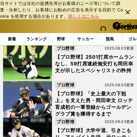
当サイトでは当社の提携先等がお客様のニーズ等について調
査・分析したり、お客様にお勧めの広告を表⽰する⽬的で Co
閉じ
okie を使⽤する場合があります。
詳しくはこちら
る
マイペ
web Sportiva (webスポルティーバ)
検索
メニュ
we
ー
「#全足利」の最新ニュース・ 情報
b
ジ
新着
ランキング
野球
サッカー
競馬
ゴル
ス
プロ野球
2025.09.03更新
ポ
ル
【プロ野球】2501打席ホームラン
テ
なし、59打席連続無安打も岡田幸
ィ
文が示したスペシャリストの矜持
ー
バ
プロ野球
2025.09.03更新
【プロ野球】「史上最大の下剋
上」を支えた男・岡田幸文 ロッテ
育成初の一軍登録からゴールデン
グラブ賞を獲得するまで
プロ野球
2025.09.03更新
【プロ野球】大学中退、引きこも