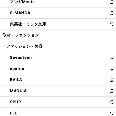
マンガMeets
く
で
ド
ィ
い
新
開
ウ
ン
ウ
し
S-MANGA
く
で
ド
ィ
い
新
開
ウ
ン
ウ
し
集英社コミック文庫
く
で
ド
ィ
い
新
開
ウ
ン
ウ
し
取材・ファッション
く
で
ド
ィ
い
開
ウ
ン
ウ
ファッション・美容
く
で
ド
ィ
開
ウ
ン
Seventeen
く
で
ド
新
開
ウ
し
non-no
く
で
い
新
開
ウ
し
BAILA
く
ィ
い
新
ン
ウ
し
MAQUIA
ド
ィ
い
新
ウ
ン
ウ
し
SPUR
で
ド
ィ
い
新
開
ウ
ン
ウ
し
LEE
く
で
ド
ィ
い
新