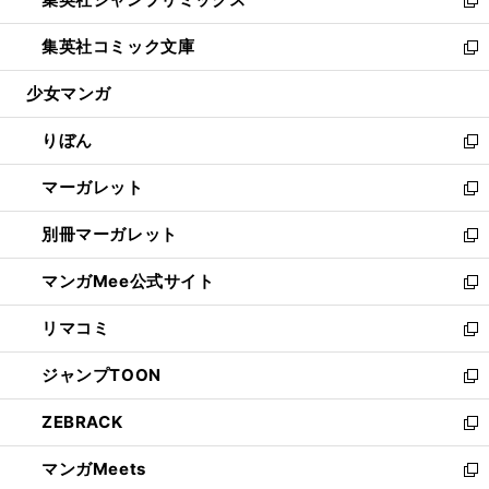
で
ド
ィ
い
新
開
ウ
ン
ウ
し
集英社コミック文庫
く
で
ド
ィ
い
新
開
ウ
ン
ウ
し
少女マンガ
く
で
ド
ィ
い
開
ウ
ン
ウ
りぼん
く
で
ド
ィ
新
開
ウ
ン
し
マーガレット
く
で
ド
い
新
開
ウ
ウ
し
別冊マーガレット
く
で
ィ
い
新
開
ン
ウ
し
マンガMee公式サイト
く
ド
ィ
い
新
ウ
ン
ウ
し
リマコミ
で
ド
ィ
い
新
開
ウ
ン
ウ
し
ジャンプTOON
く
で
ド
ィ
い
新
開
ウ
ン
ウ
し
ZEBRACK
く
で
ド
ィ
い
新
開
ウ
ン
ウ
し
マンガMeets
く
で
ド
ィ
い
新