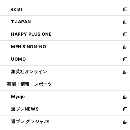
開
ウ
ン
ウ
し
eclat
く
で
ド
ィ
い
新
開
ウ
ン
ウ
し
T JAPAN
く
で
ド
ィ
い
新
開
ウ
ン
ウ
し
HAPPY PLUS ONE
く
で
ド
ィ
い
新
開
ウ
ン
ウ
し
MEN'S NON-NO
く
で
ド
ィ
い
新
開
ウ
ン
ウ
し
UOMO
く
で
ド
ィ
い
新
開
ウ
ン
ウ
し
集英社オンライン
く
で
ド
ィ
い
新
開
ウ
ン
ウ
し
芸能・情報・スポーツ
く
で
ド
ィ
い
開
ウ
ン
ウ
Myojo
く
で
ド
ィ
新
開
ウ
ン
し
週プレNEWS
く
で
ド
い
新
開
ウ
ウ
し
週プレ グラジャパ!
く
で
ィ
い
新
開
ン
ウ
し