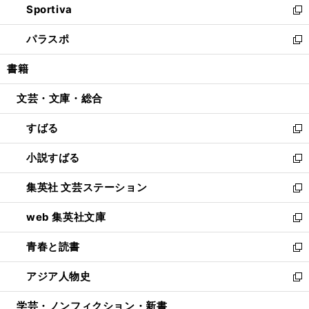
Sportiva
く
ド
ィ
い
新
ウ
ン
ウ
し
パラスポ
で
ド
ィ
い
新
開
ウ
ン
ウ
し
書籍
く
で
ド
ィ
い
開
ウ
ン
ウ
文芸・文庫・総合
く
で
ド
ィ
開
ウ
ン
すばる
く
で
ド
新
開
ウ
し
小説すばる
く
で
い
新
開
ウ
し
集英社 文芸ステーション
く
ィ
い
新
ン
ウ
し
web 集英社文庫
ド
ィ
い
新
ウ
ン
ウ
し
青春と読書
で
ド
ィ
い
新
開
ウ
ン
ウ
し
アジア人物史
く
で
ド
ィ
い
新
開
ウ
ン
ウ
し
学芸・ノンフィクション・新書
く
で
ド
ィ
い