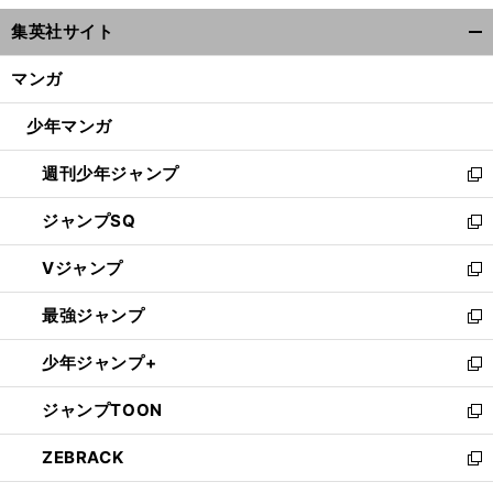
ウ
集英社サイト
ィ
開
ン
く/
マンガ
ド
閉
ウ
じ
少年マンガ
で
る
開
週刊少年ジャンプ
く
新
し
ジャンプSQ
い
新
ウ
し
Vジャンプ
ィ
い
新
ン
ウ
し
最強ジャンプ
ド
ィ
い
新
ウ
ン
ウ
し
少年ジャンプ+
で
ド
ィ
い
新
開
ウ
ン
ウ
し
ジャンプTOON
く
で
ド
ィ
い
新
開
ウ
ン
ウ
し
ZEBRACK
く
で
ド
ィ
い
新
開
ウ
ン
ウ
し