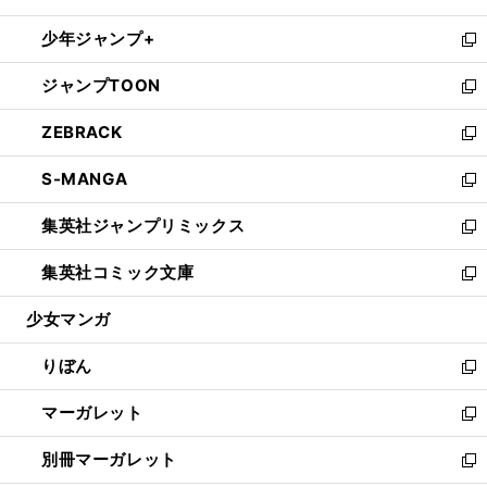
開
ウ
ン
ウ
し
少年ジャンプ+
く
で
ド
ィ
い
新
開
ウ
ン
ウ
し
ジャンプTOON
く
で
ド
ィ
い
新
開
ウ
ン
ウ
し
ZEBRACK
く
で
ド
ィ
い
新
開
ウ
ン
ウ
し
S-MANGA
く
で
ド
ィ
い
新
開
ウ
ン
ウ
し
集英社ジャンプリミックス
く
で
ド
ィ
い
新
開
ウ
ン
ウ
し
集英社コミック文庫
く
で
ド
ィ
い
新
開
ウ
ン
ウ
し
少女マンガ
く
で
ド
ィ
い
開
ウ
ン
ウ
りぼん
く
で
ド
ィ
新
開
ウ
ン
し
マーガレット
く
で
ド
い
新
開
ウ
ウ
し
別冊マーガレット
く
で
ィ
い
新
開
ン
ウ