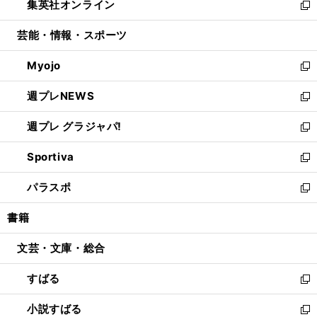
集英社オンライン
く
で
ド
ィ
い
新
開
ウ
ン
ウ
し
芸能・情報・スポーツ
く
で
ド
ィ
い
開
ウ
ン
ウ
Myojo
く
で
ド
ィ
新
開
ウ
ン
し
週プレNEWS
く
で
ド
い
新
開
ウ
ウ
し
週プレ グラジャパ!
く
で
ィ
い
新
開
ン
ウ
し
Sportiva
く
ド
ィ
い
新
ウ
ン
ウ
し
パラスポ
で
ド
ィ
い
新
開
ウ
ン
ウ
し
書籍
く
で
ド
ィ
い
開
ウ
ン
ウ
文芸・文庫・総合
く
で
ド
ィ
開
ウ
ン
すばる
く
で
ド
新
開
ウ
し
小説すばる
く
で
い
新