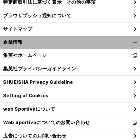
特定商取引法に基づく表示・その他の事項
ブラウザプッシュ通知について
サイトマップ
企業情報
開
く/
集英社ホームページ
新
閉
し
じ
集英社プライバシーガイドライン
い
る
ウ
SHUEISHA Privacy Guideline
ィ
ン
Setting of Cookies
ド
ウ
web Sportivaについて
で
開
Web Sportivaについてのお問い合わせ
く
新
し
広告についてのお問い合わせ
い