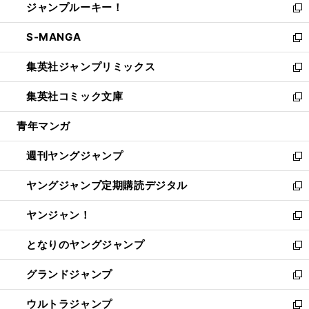
ジャンプルーキー！
く
で
ド
ィ
い
新
開
ウ
ン
ウ
し
S-MANGA
く
で
ド
ィ
い
新
開
ウ
ン
ウ
し
集英社ジャンプリミックス
く
で
ド
ィ
い
新
開
ウ
ン
ウ
し
集英社コミック文庫
く
で
ド
ィ
い
新
開
ウ
ン
ウ
し
青年マンガ
く
で
ド
ィ
い
開
ウ
ン
ウ
週刊ヤングジャンプ
く
で
ド
ィ
新
開
ウ
ン
し
ヤングジャンプ定期購読デジタル
く
で
ド
い
新
開
ウ
ウ
し
ヤンジャン！
く
で
ィ
い
新
開
ン
ウ
し
となりのヤングジャンプ
く
ド
ィ
い
新
ウ
ン
ウ
し
グランドジャンプ
で
ド
ィ
い
新
開
ウ
ン
ウ
し
ウルトラジャンプ
く
で
ド
ィ
い
新