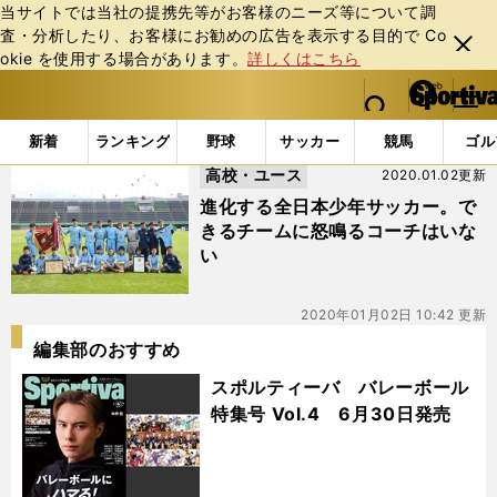
当サイトでは当社の提携先等がお客様のニーズ等について調
査・分析したり、お客様にお勧めの広告を表⽰する⽬的で Co
閉じ
okie を使⽤する場合があります。
詳しくはこちら
る
マイペ
web Sportiva (webスポルティーバ)
検索
メニュ
we
ー
「#全日本Ｕ－12サッカー選手権大会」の最新ニュース・ 
b
ジ
新着
ランキング
野球
サッカー
競馬
ゴル
ス
高校・ユース
2020.01.02更新
ポ
ル
進化する全日本少年サッカー。で
テ
きるチームに怒鳴るコーチはいな
ィ
い
ー
バ
2020年01月02日 10:42 更新
編集部のおすすめ
スポルティーバ バレーボール
特集号 Vol.4 6月30日発売