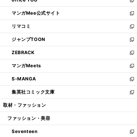
で
ィ
い
新
開
ン
ウ
し
マンガMee公式サイト
く
ド
ィ
い
新
ウ
ン
ウ
し
リマコミ
で
ド
ィ
い
新
開
ウ
ン
ウ
し
ジャンプTOON
く
で
ド
ィ
い
新
開
ウ
ン
ウ
し
ZEBRACK
く
で
ド
ィ
い
新
開
ウ
ン
ウ
し
マンガMeets
く
で
ド
ィ
い
新
開
ウ
ン
ウ
し
S-MANGA
く
で
ド
ィ
い
新
開
ウ
ン
ウ
し
集英社コミック文庫
く
で
ド
ィ
い
新
開
ウ
ン
ウ
し
取材・ファッション
く
で
ド
ィ
い
開
ウ
ン
ウ
ファッション・美容
く
で
ド
ィ
開
ウ
ン
Seventeen
く
で
ド
新