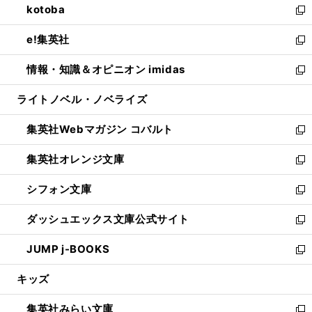
kotoba
く
で
ド
ィ
い
新
開
ウ
ン
ウ
し
e!集英社
く
で
ド
ィ
い
新
開
ウ
ン
ウ
し
情報・知識＆オピニオン imidas
く
で
ド
ィ
い
新
開
ウ
ン
ウ
し
ライトノベル・ノベライズ
く
で
ド
ィ
い
開
ウ
ン
ウ
集英社Webマガジン コバルト
く
で
ド
ィ
新
開
ウ
ン
し
集英社オレンジ文庫
く
で
ド
い
新
開
ウ
ウ
し
シフォン文庫
く
で
ィ
い
新
開
ン
ウ
し
ダッシュエックス文庫公式サイト
く
ド
ィ
い
新
ウ
ン
ウ
し
JUMP j-BOOKS
で
ド
ィ
い
新
開
ウ
ン
ウ
し
キッズ
く
で
ド
ィ
い
開
ウ
ン
ウ
集英社みらい文庫
く
で
ド
ィ