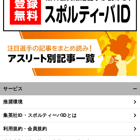
サービス
開
く/
推奨環境
閉
じ
集英社ID・スポルティーバIDとは
る
利用規約・会員規約