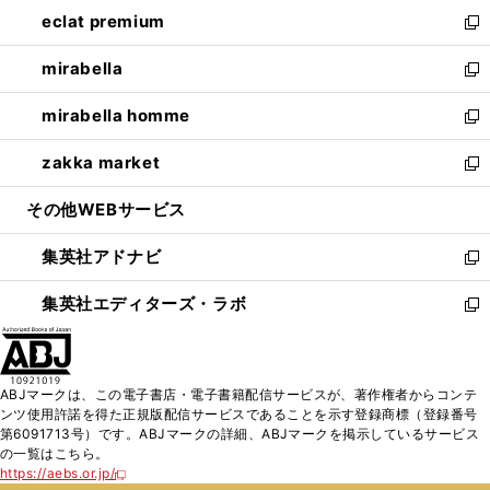
ン
ウ
し
eclat premium
く
で
ド
ィ
い
新
開
ウ
ン
ウ
し
mirabella
く
で
ド
ィ
い
新
開
ウ
ン
ウ
し
mirabella homme
く
で
ド
ィ
い
新
開
ウ
ン
ウ
し
zakka market
く
で
ド
ィ
い
新
開
ウ
ン
ウ
し
その他WEBサービス
く
で
ド
ィ
い
開
ウ
ン
ウ
集英社アドナビ
く
で
ド
ィ
新
開
ウ
ン
し
集英社エディターズ・ラボ
く
で
ド
い
新
開
ウ
ウ
し
く
で
ィ
い
開
ン
ウ
ABJマークは、この電子書店・電子書籍配信サービスが、著作権者からコンテ
く
ド
ィ
ンツ使用許諾を得た正規版配信サービスであることを示す登録商標（登録番号
ウ
ン
第6091713号）です。ABJマークの詳細、ABJマークを掲示しているサービス
で
ド
の一覧はこちら。
開
ウ
https://aebs.or.jp/
新