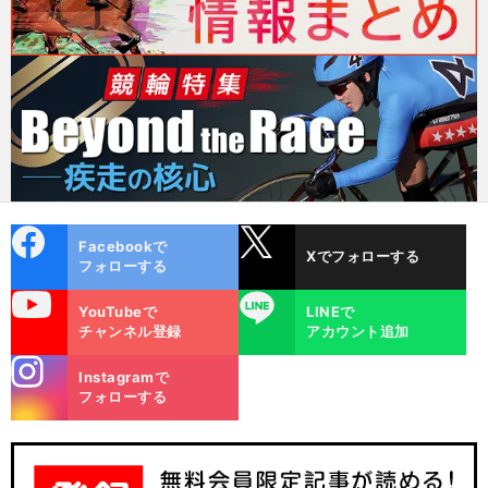
cebo
X
Facebookで
Xでフォローする
ok
フォローする
uTube
LINE
YouTubeで
LINEで
チャンネル登録
アカウント追加
stagra
Instagramで
m
フォローする