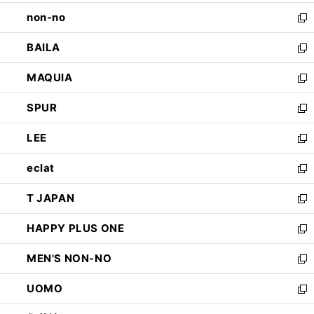
開
ウ
し
non-no
く
で
い
新
開
ウ
し
BAILA
く
ィ
い
新
ン
ウ
し
MAQUIA
ド
ィ
い
新
ウ
ン
ウ
し
SPUR
で
ド
ィ
い
新
開
ウ
ン
ウ
し
LEE
く
で
ド
ィ
い
新
開
ウ
ン
ウ
し
eclat
く
で
ド
ィ
い
新
開
ウ
ン
ウ
し
T JAPAN
く
で
ド
ィ
い
新
開
ウ
ン
ウ
し
HAPPY PLUS ONE
く
で
ド
ィ
い
新
開
ウ
ン
ウ
し
MEN'S NON-NO
く
で
ド
ィ
い
新
開
ウ
ン
ウ
し
UOMO
く
で
ド
ィ
い
新
開
ウ
ン
ウ
し