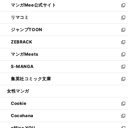
し
マンガMee公式サイト
く
ド
ィ
い
新
ウ
ン
ウ
し
リマコミ
で
ド
ィ
い
新
開
ウ
ン
ウ
し
ジャンプTOON
く
で
ド
ィ
い
新
開
ウ
ン
ウ
し
ZEBRACK
く
で
ド
ィ
い
新
開
ウ
ン
ウ
し
マンガMeets
く
で
ド
ィ
い
新
開
ウ
ン
ウ
し
S-MANGA
く
で
ド
ィ
い
新
開
ウ
ン
ウ
し
集英社コミック文庫
く
で
ド
ィ
い
新
開
ウ
ン
ウ
し
女性マンガ
く
で
ド
ィ
い
開
ウ
ン
ウ
Cookie
く
で
ド
ィ
新
開
ウ
ン
し
Cocohana
く
で
ド
い
新
開
ウ
ウ
し
office YOU
く