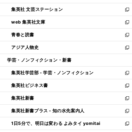
開
ウ
し
集英社 文芸ステーション
く
ィ
い
新
ン
ウ
し
web 集英社文庫
ド
ィ
い
新
ウ
ン
ウ
し
青春と読書
で
ド
ィ
い
新
開
ウ
ン
ウ
し
アジア人物史
く
で
ド
ィ
い
新
開
ウ
ン
ウ
し
学芸・ノンフィクション・新書
く
で
ド
ィ
い
開
ウ
ン
ウ
集英社学芸部 - 学芸・ノンフィクション
く
で
ド
ィ
新
開
ウ
ン
し
集英社ビジネス書
く
で
ド
い
新
開
ウ
ウ
し
集英社新書
く
で
ィ
い
新
開
ン
ウ
し
集英社新書プラス - 知の水先案内人
く
ド
ィ
い
新
ウ
ン
ウ
し
1日5分で、明日は変わる よみタイ yomitai
で
ド
ィ
い
新
開
ウ
ン
ウ
し