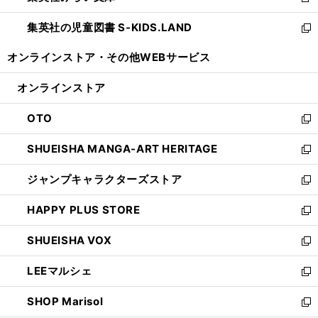
新
開
ウ
ン
し
集英社の児童図書 S-KIDS.LAND
く
で
ド
い
新
開
ウ
ウ
し
オンラインストア・
その他WEBサービス
く
で
ィ
い
開
ン
ウ
オンラインストア
く
ド
ィ
ウ
ン
OTO
で
ド
新
開
ウ
し
SHUEISHA MANGA-ART HERITAGE
く
で
い
新
開
ウ
し
ジャンプキャラクターズストア
く
ィ
い
新
ン
ウ
し
HAPPY PLUS STORE
ド
ィ
い
新
ウ
ン
ウ
し
SHUEISHA VOX
で
ド
ィ
い
新
開
ウ
ン
ウ
し
LEEマルシェ
く
で
ド
ィ
い
新
開
ウ
ン
ウ
し
SHOP Marisol
く
で
ド
ィ
い
新
開
ウ