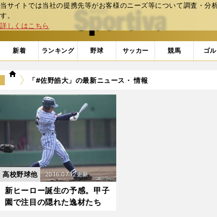
当サイトでは当社の提携先等がお客様のニーズ等について調査・分析し
web Sportiva (webスポルティーバ)
す。
詳しくはこちら
新着
ランキング
野球
サッカー
競馬
ゴル
we
「#佐野皓大」の最新ニュース・ 情報
b
ス
ポ
ル
テ
ィ
ー
バ
高校野球他
2016.07.12更新
新ヒーロー誕生の予感。甲子
園で注目の隠れた逸材たち