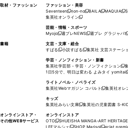
い
し
い
い
ド
ン
ド
ン
取材・ファッション
ファッション・美容
開
く
開
ウ
い
ウ
ウ
ウ
ド
ウ
ド
Seventeen
non-no
BAILA
MAQUIA
S
く
く
新
新
新
新
ィ
ウ
ィ
ィ
で
ウ
で
ウ
集英社オンライン
し
新
し
し
し
ン
ィ
ン
ン
開
で
開
で
い
し
い
い
い
ド
ン
ド
ド
芸能・情報・スポーツ
く
開
く
開
ウ
い
ウ
ウ
ウ
ウ
ド
ウ
ウ
Myojo
週プレNEWS
週プレ グラジャパ!
く
く
新
新
新
ィ
ウ
ィ
ィ
ィ
で
ウ
で
で
し
し
ン
ィ
ン
ン
ン
書籍
文芸・文庫・総合
開
で
開
開
い
い
ド
ン
ド
ド
ド
すばる
小説すばる
集英社 文芸ステーシ
く
開
く
く
新
新
ウ
ウ
ウ
ド
ウ
ウ
ウ
く
し
し
ィ
ィ
学芸・ノンフィクション・新書
で
ウ
で
で
で
い
い
ン
ン
集英社学芸部 - 学芸・ノンフィクション
開
で
開
開
開
新
ウ
ウ
ド
ド
1日5分で、明日は変わる よみタイ yomitai
く
開
く
く
く
し
新
ィ
ィ
ウ
ウ
く
い
ン
ン
ライトノベル・ノベライズ
で
で
ウ
ド
ド
集英社Webマガジン コバルト
集英社オレ
開
開
新
ィ
ウ
ウ
く
く
し
ン
キッズ
で
で
い
ド
集英社みらい文庫
集英社の児童図書 S-KID
開
開
新
ウ
ウ
く
く
し
ィ
オンラインストア・
オンラインストア
で
い
ン
その他WEBサービス
OTO
SHUEISHA MANGA-ART HERITAGE
開
新
ウ
ド
LEEマルシェ
SHOP Marisol
eclat prem
く
し
新
新