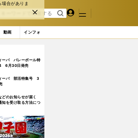
る場合がありま
マイペ
閉じ
検索
メニュ
ー
る
す
ジ
る
動画
インフォ
ィーバ バレーボール特
.4 6月30日発売
ィーバ 部活特集号 3
売
などのお知らせが届く
通知を受け取る方法につ