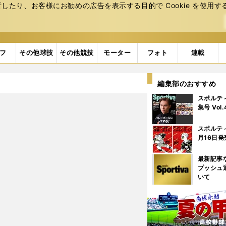
たり、お客様にお勧めの広告を表⽰する⽬的で Cookie を使⽤す
フ
その他球技
その他競技
モーター
フォト
連載
編集部のおすすめ
スポルテ
集号 Vol
スポルテ
月16日発
最新記事
プッシュ
いて