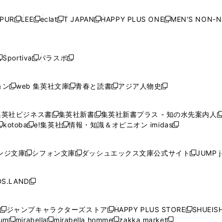
い
い
い
い
ド
ド
ド
ド
ド
開
く
開
く
開
く
開
ウ
ウ
ウ
ウ
ウ
ウ
ウ
ウ
ウ
PUR
LEE
eclat
T JAPAN
HAPPY PLUS ONE
MEN'S NON-
く
く
く
く
新
新
新
新
新
ィ
ィ
ィ
ィ
で
で
で
で
で
し
し
し
し
し
ン
ン
ン
ン
開
開
開
開
開
い
い
い
い
い
ド
ド
ド
ド
く
く
く
く
く
ウ
ウ
ウ
ウ
ウ
ウ
ウ
ウ
ウ
Sportiva
パラスポ
新
新
ィ
ィ
ィ
ィ
ィ
で
で
で
で
し
し
し
ン
ン
ン
ン
ン
開
開
開
開
い
い
い
ド
ド
ド
ド
ド
ョン
web 集英社文庫
青春と読書
アジア人物史
く
く
く
く
新
新
新
新
ウ
ウ
ウ
ウ
ウ
ウ
ウ
ウ
し
し
し
し
ィ
ィ
ィ
で
で
で
で
で
い
い
い
い
ン
ン
ン
集英社ビジネス書
集英社新書
集英社新書プラス - 知の水先案内人
開
開
開
開
開
新
新
新
ウ
ウ
ウ
ウ
ド
ド
ド
kotoba
e!集英社
情報・知識＆オピニオン imidas
く
く
く
く
く
新
し
新
し
新
ィ
ィ
ィ
ィ
ウ
ウ
ウ
し
し
い
し
い
し
ン
ン
ン
ン
で
で
で
い
い
ウ
い
ウ
い
ド
ド
ド
ド
ンジ文庫
シフォン文庫
ダッシュエックス文庫公式サイト
JUMP 
開
開
開
新
新
新
ウ
ウ
ィ
ウ
ィ
ウ
ウ
ウ
ウ
ウ
く
く
く
し
し
し
ィ
ィ
ン
ィ
ン
ィ
で
で
で
で
い
い
い
ン
ン
ド
ン
ド
ン
S.LAND
開
開
開
開
新
ウ
ウ
ウ
ド
ド
ウ
ド
ウ
ド
く
く
く
く
し
ィ
ィ
ィ
ウ
ウ
で
ウ
で
ウ
い
ン
ン
ン
ジャンプキャラクターズストア
HAPPY PLUS STORE
SHUEIS
で
で
開
で
開
で
新
新
新
ウ
ド
ド
ド
ium
mirabella
mirabella homme
zakka market
開
開
く
開
く
開
し
新
新
新
し
新
し