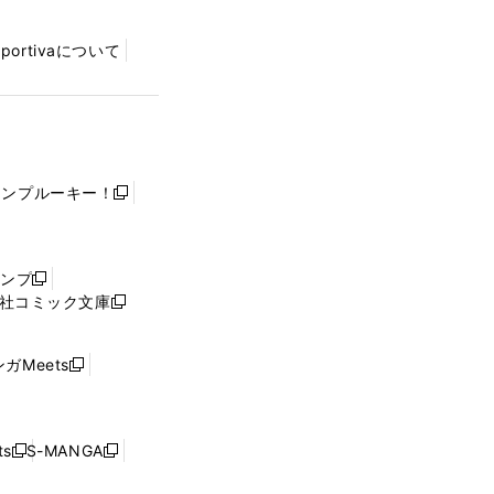
Sportivaについて
ャンプルーキー！
新
し
い
ウ
ャンプ
新
ィ
社コミック文庫
し
新
ン
い
し
ド
ウ
い
ウ
ガMeets
新
ィ
ウ
で
し
ン
ィ
開
い
ド
ン
く
ウ
ウ
ド
s
S-MANGA
新
新
ィ
で
ウ
し
し
ン
開
で