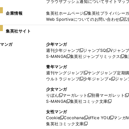
ブラウザプッシュ通知について
サイトマッ
企業情報
集英社ホームページ
集英社プライバシー
新
Web Sportivaについてのお問い合わせ
広
し
新
い
し
集英社サイト
ウ
い
ィ
ウ
マンガ
少年マンガ
ン
ィ
週刊少年ジャンプ
ジャンプSQ
Vジャン
ド
ン
新
新
S-MANGA
集英社ジャンプリミックス
集
ウ
ド
新
し
し
新
で
ウ
し
い
い
し
青年マンガ
開
で
い
ウ
ウ
い
週刊ヤングジャンプ
ヤングジャンプ定期
新
く
開
ウ
ィ
ィ
ウ
ウルトラジャンプ
少年ジャンプ+
ジャン
新
し
新
く
ィ
ン
ン
ィ
し
い
し
ン
ド
ド
ン
少女マンガ
い
ウ
い
ド
ウ
ウ
ド
りぼん
マーガレット
別冊マーガレット
新
新
新
ウ
ィ
ウ
ウ
で
で
ウ
S-MANGA
集英社コミック文庫
し
新
し
新
ィ
ン
ィ
で
開
開
で
い
し
い
し
ン
ド
ン
女性マンガ
開
く
く
開
ウ
い
ウ
い
ド
ウ
ド
Cookie
Cocohana
office YOU
マンガM
く
く
新
新
新
ィ
ウ
ィ
ウ
ウ
で
ウ
集英社コミック文庫
し
新
し
し
ン
ィ
ン
ィ
で
開
で