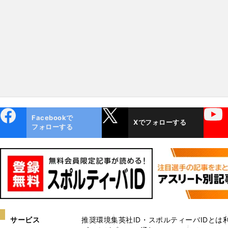
ebo
X
YouTube
Facebookで
Xでフォローする
ok
フォローする
サービス
推奨環境
集英社ID・スポルティーバIDとは