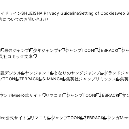
プ
ガイドライン
SHUEISHA Privacy Guideline
Setting of Cookies
web 
告についてのお問い合わせ
プ
最強ジャンプ
少年ジャンプ+
ジャンプTOON
ZEBRACK
ジ
新
新
新
新
新
英社コミック文庫
し
新
し
し
し
し
い
い
し
い
い
い
ウ
ウ
い
ウ
ウ
ウ
購読デジタル
ヤンジャン！
となりのヤングジャンプ
グランドジ
新
新
新
ィ
ィ
ウ
ィ
ィ
ィ
プTOON
ZEBRACK
S-MANGA
集英社ジャンプリミックス
集英
新
し
新
し
新
し
新
ン
ン
ィ
ン
ン
ン
し
い
し
い
し
い
し
ド
ド
ン
ド
ド
ド
い
ウ
い
ウ
い
ウ
い
ウ
ウ
ド
ウ
ウ
ウ
マンガMee公式サイト
リマコミ
ジャンプTOON
ZEBRACK
マン
新
新
新
新
ウ
ィ
ウ
ィ
ウ
ィ
ウ
で
で
ウ
で
で
で
し
し
し
し
し
ィ
ン
ィ
ン
ィ
ン
ィ
開
開
で
開
開
開
い
い
い
い
い
ン
ド
ン
ド
ン
ド
ン
く
く
開
く
く
く
ウ
ウ
ウ
ウ
ウ
ド
ウ
ド
ウ
ド
ウ
ド
ee公式サイト
リマコミ
ジャンプTOON
ZEBRACK
マンガMeet
く
新
新
新
新
ィ
ィ
ィ
ィ
ィ
ウ
で
ウ
で
ウ
で
ウ
し
し
し
し
ン
ン
ン
ン
ン
で
開
で
開
で
開
で