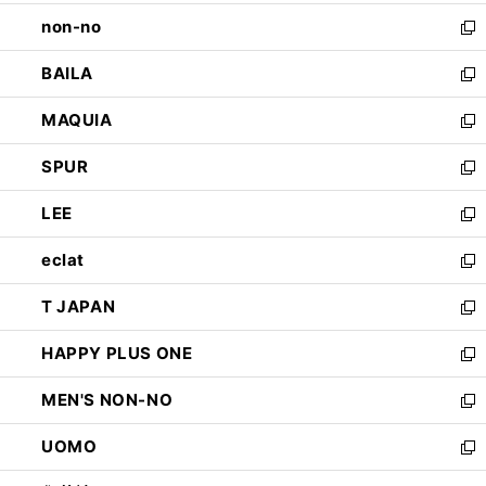
開
ウ
し
non-no
く
で
い
新
開
ウ
し
BAILA
く
ィ
い
新
ン
ウ
し
MAQUIA
ド
ィ
い
新
ウ
ン
ウ
し
SPUR
で
ド
ィ
い
新
開
ウ
ン
ウ
し
LEE
く
で
ド
ィ
い
新
開
ウ
ン
ウ
し
eclat
く
で
ド
ィ
い
新
開
ウ
ン
ウ
し
T JAPAN
く
で
ド
ィ
い
新
開
ウ
ン
ウ
し
HAPPY PLUS ONE
く
で
ド
ィ
い
新
開
ウ
ン
ウ
し
MEN'S NON-NO
く
で
ド
ィ
い
新
開
ウ
ン
ウ
し
UOMO
く
で
ド
ィ
い
新
開
ウ
ン
ウ
し