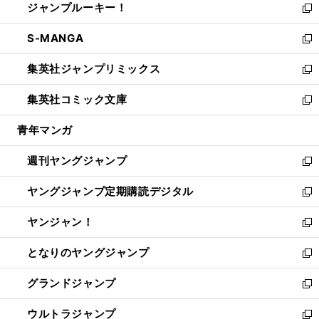
ジャンプルーキー！
く
で
ド
ィ
い
新
開
ウ
ン
ウ
し
S-MANGA
く
で
ド
ィ
い
新
開
ウ
ン
ウ
し
集英社ジャンプリミックス
く
で
ド
ィ
い
新
開
ウ
ン
ウ
し
集英社コミック文庫
く
で
ド
ィ
い
新
開
ウ
ン
ウ
し
青年マンガ
く
で
ド
ィ
い
開
ウ
ン
ウ
週刊ヤングジャンプ
く
で
ド
ィ
新
開
ウ
ン
し
ヤングジャンプ定期購読デジタル
く
で
ド
い
新
開
ウ
ウ
し
ヤンジャン！
く
で
ィ
い
新
開
ン
ウ
し
となりのヤングジャンプ
く
ド
ィ
い
新
ウ
ン
ウ
し
グランドジャンプ
で
ド
ィ
い
新
開
ウ
ン
ウ
し
ウルトラジャンプ
く
で
ド
ィ
い
新