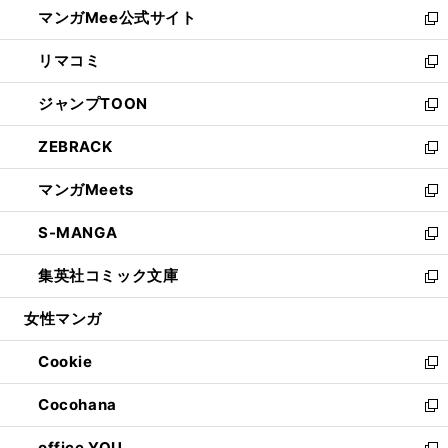
し
マンガMee公式サイト
く
ド
ィ
い
新
ウ
ン
ウ
し
リマコミ
で
ド
ィ
い
新
開
ウ
ン
ウ
し
ジャンプTOON
く
で
ド
ィ
い
新
開
ウ
ン
ウ
し
ZEBRACK
く
で
ド
ィ
い
新
開
ウ
ン
ウ
し
マンガMeets
く
で
ド
ィ
い
新
開
ウ
ン
ウ
し
S-MANGA
く
で
ド
ィ
い
新
開
ウ
ン
ウ
し
集英社コミック文庫
く
で
ド
ィ
い
新
開
ウ
ン
ウ
し
女性マンガ
く
で
ド
ィ
い
開
ウ
ン
ウ
Cookie
く
で
ド
ィ
新
開
ウ
ン
し
Cocohana
く
で
ド
い
新
開
ウ
ウ
し
office YOU
く