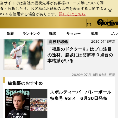
当サイトでは当社の提携先等がお客様のニーズ等について調
査・分析したり、お客様にお勧めの広告を表⽰する⽬的で Co
閉じ
okie を使⽤する場合があります。
詳しくはこちら
る
マイペ
web Sportiva (webスポルティーバ)
検索
メニュ
we
ー
「#佐藤日翔」の最新ニュース・ 情報
b
ジ
新着
ランキング
野球
サッカー
競馬
ゴル
ス
高校野球他
2020.07.18更新
ポ
ル
「福島のドクターK」はプロ注目
テ
の逸材。磐城には防御率０点台の
ィ
本格派がいる
ー
バ
2020年07月18日 06:51 更新
編集部のおすすめ
スポルティーバ バレーボール
特集号 Vol.4 6月30日発売