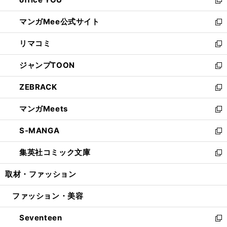
で
ィ
い
新
開
ン
ウ
し
マンガMee公式サイト
く
ド
ィ
い
新
ウ
ン
ウ
し
リマコミ
で
ド
ィ
い
新
開
ウ
ン
ウ
し
ジャンプTOON
く
で
ド
ィ
い
新
開
ウ
ン
ウ
し
ZEBRACK
く
で
ド
ィ
い
新
開
ウ
ン
ウ
し
マンガMeets
く
で
ド
ィ
い
新
開
ウ
ン
ウ
し
S-MANGA
く
で
ド
ィ
い
新
開
ウ
ン
ウ
し
集英社コミック文庫
く
で
ド
ィ
い
新
開
ウ
ン
ウ
し
取材・ファッション
く
で
ド
ィ
い
開
ウ
ン
ウ
ファッション・美容
く
で
ド
ィ
開
ウ
ン
Seventeen
く
で
ド
新