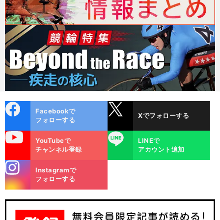
cebo
X
Facebookで
Xでフォローする
ok
フォローする
uTube
LINE
YouTubeで
LINEで
チャンネル登録
アカウント追加
stagra
Instagramで
m
フォローする