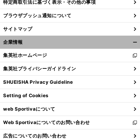
特定商取引法に基づく表示・その他の事項
ブラウザプッシュ通知について
サイトマップ
企業情報
開
く/
集英社ホームページ
新
閉
し
じ
集英社プライバシーガイドライン
い
る
ウ
SHUEISHA Privacy Guideline
ィ
ン
Setting of Cookies
ド
ウ
web Sportivaについて
で
開
Web Sportivaについてのお問い合わせ
く
新
し
広告についてのお問い合わせ
い