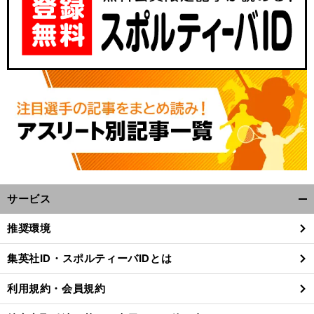
サービス
開
く/
推奨環境
閉
じ
集英社ID・スポルティーバIDとは
る
利用規約・会員規約