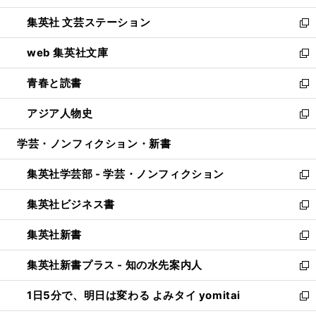
開
ウ
し
集英社 文芸ステーション
く
ィ
い
新
ン
ウ
し
web 集英社文庫
ド
ィ
い
新
ウ
ン
ウ
し
青春と読書
で
ド
ィ
い
新
開
ウ
ン
ウ
し
アジア人物史
く
で
ド
ィ
い
新
開
ウ
ン
ウ
し
学芸・ノンフィクション・新書
く
で
ド
ィ
い
開
ウ
ン
ウ
集英社学芸部 - 学芸・ノンフィクション
く
で
ド
ィ
新
開
ウ
ン
し
集英社ビジネス書
く
で
ド
い
新
開
ウ
ウ
し
集英社新書
く
で
ィ
い
新
開
ン
ウ
し
集英社新書プラス - 知の水先案内人
く
ド
ィ
い
新
ウ
ン
ウ
し
1日5分で、明日は変わる よみタイ yomitai
で
ド
ィ
い
新
開
ウ
ン
ウ
し