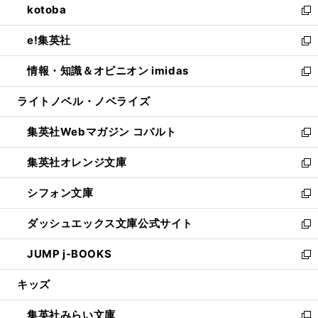
kotoba
く
で
ド
ィ
い
新
開
ウ
ン
ウ
し
e!集英社
く
で
ド
ィ
い
新
開
ウ
ン
ウ
し
情報・知識＆オピニオン imidas
く
で
ド
ィ
い
新
開
ウ
ン
ウ
し
ライトノベル・ノベライズ
く
で
ド
ィ
い
開
ウ
ン
ウ
集英社Webマガジン コバルト
く
で
ド
ィ
新
開
ウ
ン
し
集英社オレンジ文庫
く
で
ド
い
新
開
ウ
ウ
し
シフォン文庫
く
で
ィ
い
新
開
ン
ウ
し
ダッシュエックス文庫公式サイト
く
ド
ィ
い
新
ウ
ン
ウ
し
JUMP j-BOOKS
で
ド
ィ
い
新
開
ウ
ン
ウ
し
キッズ
く
で
ド
ィ
い
開
ウ
ン
ウ
集英社みらい文庫
く
で
ド
ィ