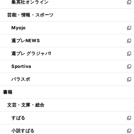
集英社オンライン
く
で
ド
ィ
い
新
開
ウ
ン
ウ
し
芸能・情報・スポーツ
く
で
ド
ィ
い
開
ウ
ン
ウ
Myojo
く
で
ド
ィ
新
開
ウ
ン
し
週プレNEWS
く
で
ド
い
新
開
ウ
ウ
し
週プレ グラジャパ!
く
で
ィ
い
新
開
ン
ウ
し
Sportiva
く
ド
ィ
い
新
ウ
ン
ウ
し
パラスポ
で
ド
ィ
い
新
開
ウ
ン
ウ
し
書籍
く
で
ド
ィ
い
開
ウ
ン
ウ
文芸・文庫・総合
く
で
ド
ィ
開
ウ
ン
すばる
く
で
ド
新
開
ウ
し
小説すばる
く
で
い
新