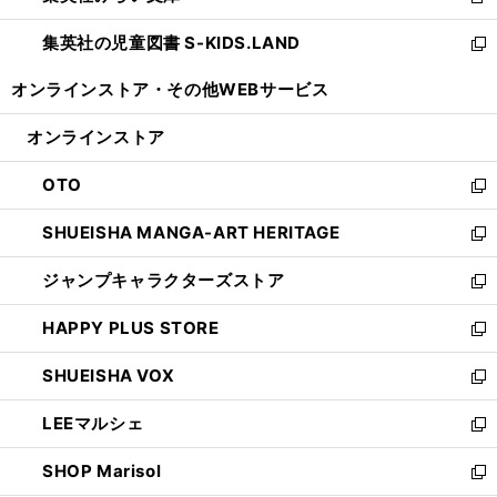
新
開
ウ
ン
し
集英社の児童図書 S-KIDS.LAND
く
で
ド
い
新
開
ウ
ウ
し
オンラインストア・
その他WEBサービス
く
で
ィ
い
開
ン
ウ
オンラインストア
く
ド
ィ
ウ
ン
OTO
で
ド
新
開
ウ
し
SHUEISHA MANGA-ART HERITAGE
く
で
い
新
開
ウ
し
ジャンプキャラクターズストア
く
ィ
い
新
ン
ウ
し
HAPPY PLUS STORE
ド
ィ
い
新
ウ
ン
ウ
し
SHUEISHA VOX
で
ド
ィ
い
新
開
ウ
ン
ウ
し
LEEマルシェ
く
で
ド
ィ
い
新
開
ウ
ン
ウ
し
SHOP Marisol
く
で
ド
ィ
い
新
開
ウ