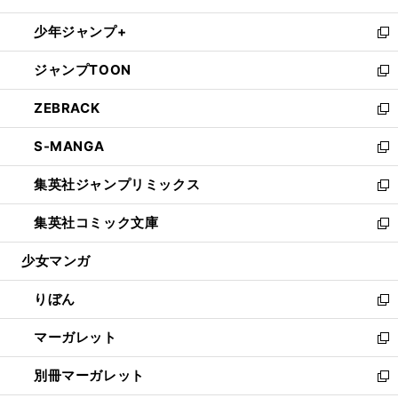
開
ウ
ン
ウ
し
少年ジャンプ+
く
で
ド
ィ
い
新
開
ウ
ン
ウ
し
ジャンプTOON
く
で
ド
ィ
い
新
開
ウ
ン
ウ
し
ZEBRACK
く
で
ド
ィ
い
新
開
ウ
ン
ウ
し
S-MANGA
く
で
ド
ィ
い
新
開
ウ
ン
ウ
し
集英社ジャンプリミックス
く
で
ド
ィ
い
新
開
ウ
ン
ウ
し
集英社コミック文庫
く
で
ド
ィ
い
新
開
ウ
ン
ウ
し
少女マンガ
く
で
ド
ィ
い
開
ウ
ン
ウ
りぼん
く
で
ド
ィ
新
開
ウ
ン
し
マーガレット
く
で
ド
い
新
開
ウ
ウ
し
別冊マーガレット
く
で
ィ
い
新
開
ン
ウ