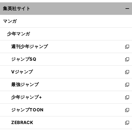
ウ
集英社サイト
ィ
開
ン
く/
マンガ
ド
閉
ウ
じ
少年マンガ
で
る
開
週刊少年ジャンプ
く
新
し
ジャンプSQ
い
新
ウ
し
Vジャンプ
ィ
い
新
ン
ウ
し
最強ジャンプ
ド
ィ
い
新
ウ
ン
ウ
し
少年ジャンプ+
で
ド
ィ
い
新
開
ウ
ン
ウ
し
ジャンプTOON
く
で
ド
ィ
い
新
開
ウ
ン
ウ
し
ZEBRACK
く
で
ド
ィ
い
新
開
ウ
ン
ウ
し