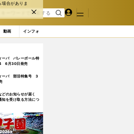
る場合がありま
マイペ
閉じ
検索
メニュ
ー
る
す
ジ
る
動画
インフォ
ィーバ バレーボール特
.4 6月30日発売
ィーバ 部活特集号 3
売
などのお知らせが届く
通知を受け取る方法につ