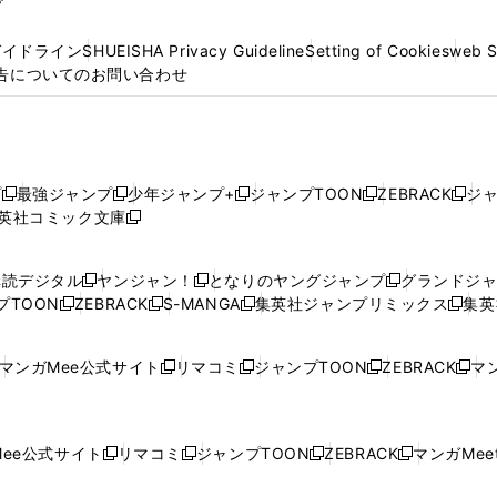
プ
ガイドライン
SHUEISHA Privacy Guideline
Setting of Cookies
web 
告についてのお問い合わせ
プ
最強ジャンプ
少年ジャンプ+
ジャンプTOON
ZEBRACK
ジ
新
新
新
新
新
英社コミック文庫
し
新
し
し
し
し
い
い
し
い
い
い
ウ
ウ
い
ウ
ウ
ウ
購読デジタル
ヤンジャン！
となりのヤングジャンプ
グランドジ
新
新
新
ィ
ィ
ウ
ィ
ィ
ィ
プTOON
ZEBRACK
S-MANGA
集英社ジャンプリミックス
集英
新
し
新
し
新
し
新
ン
ン
ィ
ン
ン
ン
し
い
し
い
し
い
し
ド
ド
ン
ド
ド
ド
い
ウ
い
ウ
い
ウ
い
ウ
ウ
ド
ウ
ウ
ウ
マンガMee公式サイト
リマコミ
ジャンプTOON
ZEBRACK
マン
新
新
新
新
ウ
ィ
ウ
ィ
ウ
ィ
ウ
で
で
ウ
で
で
で
し
し
し
し
し
ィ
ン
ィ
ン
ィ
ン
ィ
開
開
で
開
開
開
い
い
い
い
い
ン
ド
ン
ド
ン
ド
ン
く
く
開
く
く
く
ウ
ウ
ウ
ウ
ウ
ド
ウ
ド
ウ
ド
ウ
ド
ee公式サイト
リマコミ
ジャンプTOON
ZEBRACK
マンガMeet
く
新
新
新
新
ィ
ィ
ィ
ィ
ィ
ウ
で
ウ
で
ウ
で
ウ
し
し
し
し
ン
ン
ン
ン
ン
で
開
で
開
で
開
で