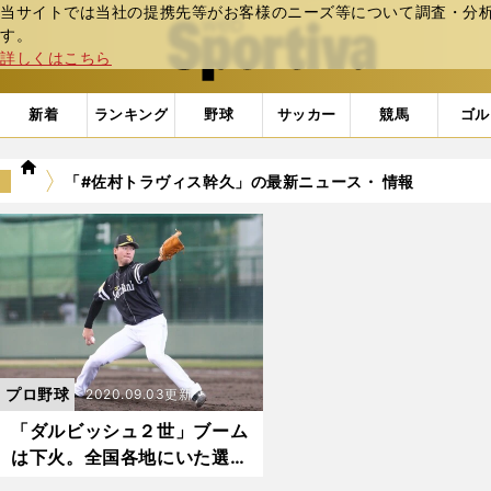
当サイトでは当社の提携先等がお客様のニーズ等について調査・分析し
web Sportiva (webスポルティーバ)
す。
詳しくはこちら
新着
ランキング
野球
サッカー
競馬
ゴル
we
「#佐村トラヴィス幹久」の最新ニュース・ 情報
b
ス
ポ
ル
テ
ィ
ー
バ
プロ野球
2020.09.03更新
「ダルビッシュ２世」ブーム
は下火。全国各地にいた選手
たちのその後