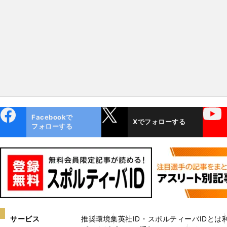
ebo
X
YouTube
Facebookで
Xでフォローする
ok
フォローする
サービス
推奨環境
集英社ID・スポルティーバIDとは