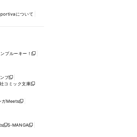
Sportivaについて
ャンプルーキー！
新
し
い
ウ
ャンプ
新
ィ
社コミック文庫
し
新
ン
い
し
ド
ウ
い
ウ
ガMeets
新
ィ
ウ
で
し
ン
ィ
開
い
ド
ン
く
ウ
ウ
ド
s
S-MANGA
新
新
ィ
で
ウ
し
し
ン
開
で