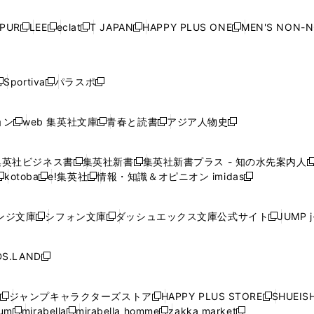
い
い
い
い
ド
ド
ド
ド
ド
開
く
開
く
開
く
開
ウ
ウ
ウ
ウ
ウ
ウ
ウ
ウ
ウ
PUR
LEE
eclat
T JAPAN
HAPPY PLUS ONE
MEN'S NON-
く
く
く
く
新
新
新
新
新
ィ
ィ
ィ
ィ
で
で
で
で
で
し
し
し
し
し
ン
ン
ン
ン
開
開
開
開
開
い
い
い
い
い
ド
ド
ド
ド
く
く
く
く
く
ウ
ウ
ウ
ウ
ウ
ウ
ウ
ウ
ウ
Sportiva
パラスポ
新
新
ィ
ィ
ィ
ィ
ィ
で
で
で
で
し
し
し
ン
ン
ン
ン
ン
開
開
開
開
い
い
い
ド
ド
ド
ド
ド
ョン
web 集英社文庫
青春と読書
アジア人物史
く
く
く
く
新
新
新
新
ウ
ウ
ウ
ウ
ウ
ウ
ウ
ウ
し
し
し
し
ィ
ィ
ィ
で
で
で
で
で
い
い
い
い
ン
ン
ン
集英社ビジネス書
集英社新書
集英社新書プラス - 知の水先案内人
開
開
開
開
開
新
新
新
ウ
ウ
ウ
ウ
ド
ド
ド
kotoba
e!集英社
情報・知識＆オピニオン imidas
く
く
く
く
く
新
し
新
し
新
ィ
ィ
ィ
ィ
ウ
ウ
ウ
し
し
い
し
い
し
ン
ン
ン
ン
で
で
で
い
い
ウ
い
ウ
い
ド
ド
ド
ド
ンジ文庫
シフォン文庫
ダッシュエックス文庫公式サイト
JUMP 
開
開
開
新
新
新
ウ
ウ
ィ
ウ
ィ
ウ
ウ
ウ
ウ
ウ
く
く
く
し
し
し
ィ
ィ
ン
ィ
ン
ィ
で
で
で
で
い
い
い
ン
ン
ド
ン
ド
ン
S.LAND
開
開
開
開
新
ウ
ウ
ウ
ド
ド
ウ
ド
ウ
ド
く
く
く
く
し
ィ
ィ
ィ
ウ
ウ
で
ウ
で
ウ
い
ン
ン
ン
ジャンプキャラクターズストア
HAPPY PLUS STORE
SHUEIS
で
で
開
で
開
で
新
新
新
ウ
ド
ド
ド
ium
mirabella
mirabella homme
zakka market
開
開
く
開
く
開
し
新
新
新
し
新
し