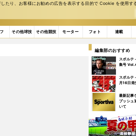
たり、お客様にお勧めの広告を表⽰する⽬的で Cookie を使⽤す
フ
その他球技
その他競技
モーター
フォト
連載
編集部のおすすめ
スポルテ
集号 Vol
スポルテ
月16日発
最新記事
プッシュ
いて