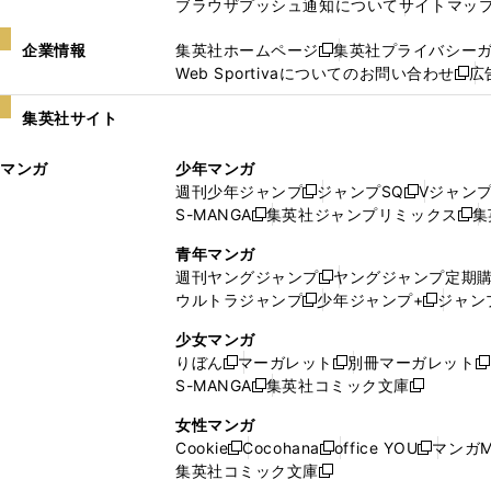
ブラウザプッシュ通知について
サイトマッ
企業情報
集英社ホームページ
集英社プライバシー
新
Web Sportivaについてのお問い合わせ
広
し
新
い
し
集英社サイト
ウ
い
ィ
ウ
マンガ
少年マンガ
ン
ィ
週刊少年ジャンプ
ジャンプSQ
Vジャン
ド
ン
新
新
S-MANGA
集英社ジャンプリミックス
集
ウ
ド
新
し
し
新
で
ウ
し
い
い
し
青年マンガ
開
で
い
ウ
ウ
い
週刊ヤングジャンプ
ヤングジャンプ定期
新
く
開
ウ
ィ
ィ
ウ
ウルトラジャンプ
少年ジャンプ+
ジャン
新
し
新
く
ィ
ン
ン
ィ
し
い
し
ン
ド
ド
ン
少女マンガ
い
ウ
い
ド
ウ
ウ
ド
りぼん
マーガレット
別冊マーガレット
新
新
新
ウ
ィ
ウ
ウ
で
で
ウ
S-MANGA
集英社コミック文庫
し
新
し
新
ィ
ン
ィ
で
開
開
で
い
し
い
し
ン
ド
ン
女性マンガ
開
く
く
開
ウ
い
ウ
い
ド
ウ
ド
Cookie
Cocohana
office YOU
マンガM
く
く
新
新
新
ィ
ウ
ィ
ウ
ウ
で
ウ
集英社コミック文庫
し
新
し
し
ン
ィ
ン
ィ
で
開
で