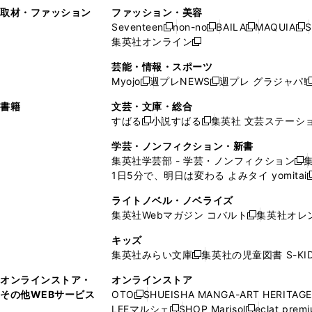
い
し
い
い
ド
ン
ド
ン
取材・ファッション
ファッション・美容
開
く
開
ウ
い
ウ
ウ
ウ
ド
ウ
ド
Seventeen
non-no
BAILA
MAQUIA
S
く
く
新
新
新
新
ィ
ウ
ィ
ィ
で
ウ
で
ウ
集英社オンライン
し
新
し
し
し
ン
ィ
ン
ン
開
で
開
で
い
し
い
い
い
ド
ン
ド
ド
芸能・情報・スポーツ
く
開
く
開
ウ
い
ウ
ウ
ウ
ウ
ド
ウ
ウ
Myojo
週プレNEWS
週プレ グラジャパ!
く
く
新
新
新
ィ
ウ
ィ
ィ
ィ
で
ウ
で
で
し
し
ン
ィ
ン
ン
ン
書籍
文芸・文庫・総合
開
で
開
開
い
い
ド
ン
ド
ド
ド
すばる
小説すばる
集英社 文芸ステーシ
く
開
く
く
新
新
ウ
ウ
ウ
ド
ウ
ウ
ウ
く
し
し
ィ
ィ
学芸・ノンフィクション・新書
で
ウ
で
で
で
い
い
ン
ン
集英社学芸部 - 学芸・ノンフィクション
開
で
開
開
開
新
ウ
ウ
ド
ド
1日5分で、明日は変わる よみタイ yomitai
く
開
く
く
く
し
新
ィ
ィ
ウ
ウ
く
い
ン
ン
ライトノベル・ノベライズ
で
で
ウ
ド
ド
集英社Webマガジン コバルト
集英社オレ
開
開
新
ィ
ウ
ウ
く
く
し
ン
キッズ
で
で
い
ド
集英社みらい文庫
集英社の児童図書 S-KID
開
開
新
ウ
ウ
く
く
し
ィ
オンラインストア・
オンラインストア
で
い
ン
その他WEBサービス
OTO
SHUEISHA MANGA-ART HERITAGE
開
新
ウ
ド
LEEマルシェ
SHOP Marisol
eclat prem
く
し
新
新