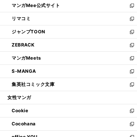
し
マンガMee公式サイト
く
ド
ィ
い
新
ウ
ン
ウ
し
リマコミ
で
ド
ィ
い
新
開
ウ
ン
ウ
し
ジャンプTOON
く
で
ド
ィ
い
新
開
ウ
ン
ウ
し
ZEBRACK
く
で
ド
ィ
い
新
開
ウ
ン
ウ
し
マンガMeets
く
で
ド
ィ
い
新
開
ウ
ン
ウ
し
S-MANGA
く
で
ド
ィ
い
新
開
ウ
ン
ウ
し
集英社コミック文庫
く
で
ド
ィ
い
新
開
ウ
ン
ウ
し
女性マンガ
く
で
ド
ィ
い
開
ウ
ン
ウ
Cookie
く
で
ド
ィ
新
開
ウ
ン
し
Cocohana
く
で
ド
い
新
開
ウ
ウ
し
office YOU
く