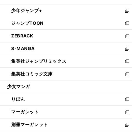
開
ウ
ン
ウ
し
少年ジャンプ+
く
で
ド
ィ
い
新
開
ウ
ン
ウ
し
ジャンプTOON
く
で
ド
ィ
い
新
開
ウ
ン
ウ
し
ZEBRACK
く
で
ド
ィ
い
新
開
ウ
ン
ウ
し
S-MANGA
く
で
ド
ィ
い
新
開
ウ
ン
ウ
し
集英社ジャンプリミックス
く
で
ド
ィ
い
新
開
ウ
ン
ウ
し
集英社コミック文庫
く
で
ド
ィ
い
新
開
ウ
ン
ウ
し
少女マンガ
く
で
ド
ィ
い
開
ウ
ン
ウ
りぼん
く
で
ド
ィ
新
開
ウ
ン
し
マーガレット
く
で
ド
い
新
開
ウ
ウ
し
別冊マーガレット
く
で
ィ
い
新
開
ン
ウ