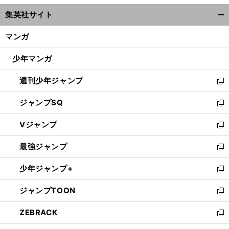
ウ
集英社サイト
ィ
開
ン
く/
マンガ
ド
閉
ウ
じ
少年マンガ
で
る
開
週刊少年ジャンプ
く
新
し
ジャンプSQ
い
新
ウ
し
Vジャンプ
ィ
い
新
ン
ウ
し
最強ジャンプ
ド
ィ
い
新
ウ
ン
ウ
し
少年ジャンプ+
で
ド
ィ
い
新
開
ウ
ン
ウ
し
ジャンプTOON
く
で
ド
ィ
い
新
開
ウ
ン
ウ
し
ZEBRACK
く
で
ド
ィ
い
新
開
ウ
ン
ウ
し