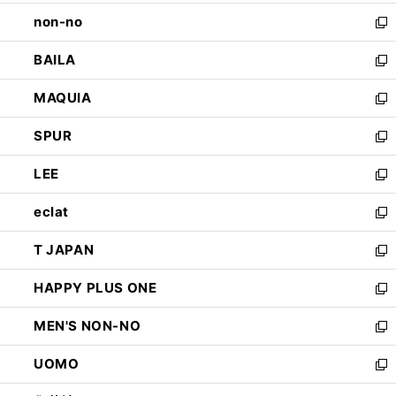
開
ウ
し
non-no
く
で
い
新
開
ウ
し
BAILA
く
ィ
い
新
ン
ウ
し
MAQUIA
ド
ィ
い
新
ウ
ン
ウ
し
SPUR
で
ド
ィ
い
新
開
ウ
ン
ウ
し
LEE
く
で
ド
ィ
い
新
開
ウ
ン
ウ
し
eclat
く
で
ド
ィ
い
新
開
ウ
ン
ウ
し
T JAPAN
く
で
ド
ィ
い
新
開
ウ
ン
ウ
し
HAPPY PLUS ONE
く
で
ド
ィ
い
新
開
ウ
ン
ウ
し
MEN'S NON-NO
く
で
ド
ィ
い
新
開
ウ
ン
ウ
し
UOMO
く
で
ド
ィ
い
新
開
ウ
ン
ウ
し