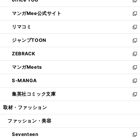
で
ィ
い
新
開
ン
ウ
し
マンガMee公式サイト
く
ド
ィ
い
新
ウ
ン
ウ
し
リマコミ
で
ド
ィ
い
新
開
ウ
ン
ウ
し
ジャンプTOON
く
で
ド
ィ
い
新
開
ウ
ン
ウ
し
ZEBRACK
く
で
ド
ィ
い
新
開
ウ
ン
ウ
し
マンガMeets
く
で
ド
ィ
い
新
開
ウ
ン
ウ
し
S-MANGA
く
で
ド
ィ
い
新
開
ウ
ン
ウ
し
集英社コミック文庫
く
で
ド
ィ
い
新
開
ウ
ン
ウ
し
取材・ファッション
く
で
ド
ィ
い
開
ウ
ン
ウ
ファッション・美容
く
で
ド
ィ
開
ウ
ン
Seventeen
く
で
ド
新