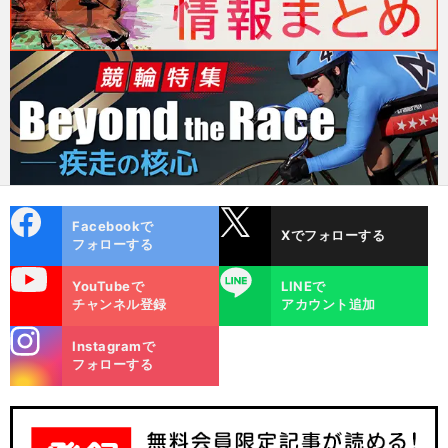
cebo
X
Facebookで
Xでフォローする
ok
フォローする
uTube
LINE
YouTubeで
LINEで
チャンネル登録
アカウント追加
stagra
Instagramで
m
フォローする