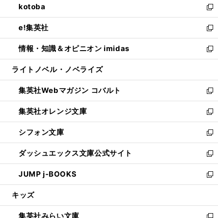
kotoba
く
で
ド
ィ
い
新
開
ウ
ン
ウ
し
e!集英社
く
で
ド
ィ
い
新
開
ウ
ン
ウ
し
情報・知識＆オピニオン imidas
く
で
ド
ィ
い
新
開
ウ
ン
ウ
し
ライトノベル・ノベライズ
く
で
ド
ィ
い
開
ウ
ン
ウ
集英社Webマガジン コバルト
く
で
ド
ィ
新
開
ウ
ン
し
集英社オレンジ文庫
く
で
ド
い
新
開
ウ
ウ
し
シフォン文庫
く
で
ィ
い
新
開
ン
ウ
し
ダッシュエックス文庫公式サイト
く
ド
ィ
い
新
ウ
ン
ウ
し
JUMP j-BOOKS
で
ド
ィ
い
新
開
ウ
ン
ウ
し
キッズ
く
で
ド
ィ
い
開
ウ
ン
ウ
集英社みらい文庫
く
で
ド
ィ