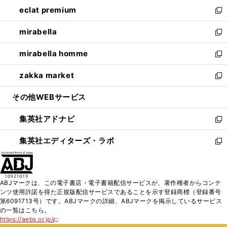
ン
ウ
し
eclat premium
く
で
ド
ィ
い
新
開
ウ
ン
ウ
し
mirabella
く
で
ド
ィ
い
新
開
ウ
ン
ウ
し
mirabella homme
く
で
ド
ィ
い
新
開
ウ
ン
ウ
し
zakka market
く
で
ド
ィ
い
新
開
ウ
ン
ウ
し
その他WEBサービス
く
で
ド
ィ
い
開
ウ
ン
ウ
集英社アドナビ
く
で
ド
ィ
新
開
ウ
ン
し
集英社エディターズ・ラボ
く
で
ド
い
新
開
ウ
ウ
し
く
で
ィ
い
開
ン
ウ
ABJマークは、この電子書店・電子書籍配信サービスが、著作権者からコンテ
く
ド
ィ
ンツ使用許諾を得た正規版配信サービスであることを示す登録商標（登録番号
ウ
ン
第6091713号）です。ABJマークの詳細、ABJマークを掲示しているサービス
で
ド
の一覧はこちら。
開
ウ
https://aebs.or.jp/
新