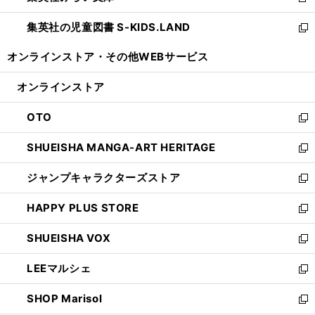
新
開
ウ
ン
し
集英社の児童図書 S-KIDS.LAND
く
で
ド
い
新
開
ウ
ウ
し
オンラインストア・
その他WEBサービス
く
で
ィ
い
開
ン
ウ
オンラインストア
く
ド
ィ
ウ
ン
OTO
で
ド
新
開
ウ
し
SHUEISHA MANGA-ART HERITAGE
く
で
い
新
開
ウ
し
ジャンプキャラクターズストア
く
ィ
い
新
ン
ウ
し
HAPPY PLUS STORE
ド
ィ
い
新
ウ
ン
ウ
し
SHUEISHA VOX
で
ド
ィ
い
新
開
ウ
ン
ウ
し
LEEマルシェ
く
で
ド
ィ
い
新
開
ウ
ン
ウ
し
SHOP Marisol
く
で
ド
ィ
い
新
開
ウ