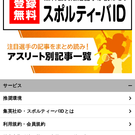
サービス
開
く/
推奨環境
閉
じ
集英社ID・スポルティーバIDとは
る
利用規約・会員規約