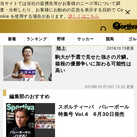
当サイトでは当社の提携先等がお客様のニーズ等について調
査・分析したり、お客様にお勧めの広告を表⽰する⽬的で Co
閉じ
okie を使⽤する場合があります。
詳しくはこちら
る
マイペ
web Sportiva (webスポルティーバ)
検索
メニュ
we
ー
「#伊勢翔吾」の最新ニュース・ 情報
b
ジ
新着
ランキング
野球
サッカー
競馬
ゴル
ス
陸上
2018.10.15更新
ポ
ル
駒大が予選で見せた強さの片鱗。
テ
箱根の優勝争いに加わる可能性は
ィ
高い
ー
バ
2018年10月15日 12:25 更新
編集部のおすすめ
スポルティーバ バレーボール
特集号 Vol.4 6月30日発売