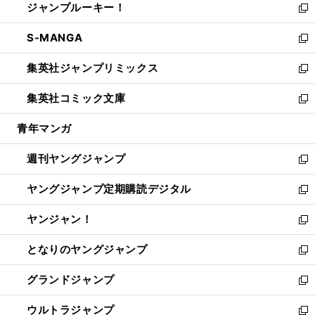
ジャンプルーキー！
く
で
ド
ィ
い
新
開
ウ
ン
ウ
し
S-MANGA
く
で
ド
ィ
い
新
開
ウ
ン
ウ
し
集英社ジャンプリミックス
く
で
ド
ィ
い
新
開
ウ
ン
ウ
し
集英社コミック文庫
く
で
ド
ィ
い
新
開
ウ
ン
ウ
し
青年マンガ
く
で
ド
ィ
い
開
ウ
ン
ウ
週刊ヤングジャンプ
く
で
ド
ィ
新
開
ウ
ン
し
ヤングジャンプ定期購読デジタル
く
で
ド
い
新
開
ウ
ウ
し
ヤンジャン！
く
で
ィ
い
新
開
ン
ウ
し
となりのヤングジャンプ
く
ド
ィ
い
新
ウ
ン
ウ
し
グランドジャンプ
で
ド
ィ
い
新
開
ウ
ン
ウ
し
ウルトラジャンプ
く
で
ド
ィ
い
新