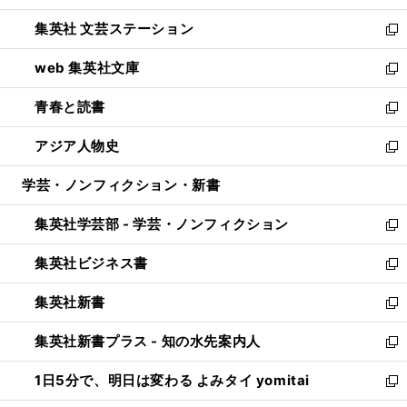
開
ウ
し
集英社 文芸ステーション
く
ィ
い
新
ン
ウ
し
web 集英社文庫
ド
ィ
い
新
ウ
ン
ウ
し
青春と読書
で
ド
ィ
い
新
開
ウ
ン
ウ
し
アジア人物史
く
で
ド
ィ
い
新
開
ウ
ン
ウ
し
学芸・ノンフィクション・新書
く
で
ド
ィ
い
開
ウ
ン
ウ
集英社学芸部 - 学芸・ノンフィクション
く
で
ド
ィ
新
開
ウ
ン
し
集英社ビジネス書
く
で
ド
い
新
開
ウ
ウ
し
集英社新書
く
で
ィ
い
新
開
ン
ウ
し
集英社新書プラス - 知の水先案内人
く
ド
ィ
い
新
ウ
ン
ウ
し
1日5分で、明日は変わる よみタイ yomitai
で
ド
ィ
い
新
開
ウ
ン
ウ
し