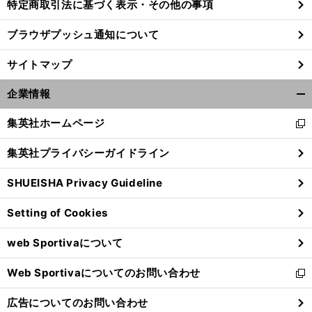
特定商取引法に基づく表示・その他の事項
ブラウザプッシュ通知について
サイトマップ
企業情報
開
く/
集英社ホームページ
新
閉
し
じ
集英社プライバシーガイドライン
い
る
ウ
SHUEISHA Privacy Guideline
ィ
ン
Setting of Cookies
ド
ウ
web Sportivaについて
で
開
Web Sportivaについてのお問い合わせ
く
新
し
広告についてのお問い合わせ
い