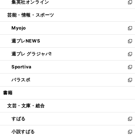
集英社オンライン
く
で
ド
ィ
い
新
開
ウ
ン
ウ
し
芸能・情報・スポーツ
く
で
ド
ィ
い
開
ウ
ン
ウ
Myojo
く
で
ド
ィ
新
開
ウ
ン
し
週プレNEWS
く
で
ド
い
新
開
ウ
ウ
し
週プレ グラジャパ!
く
で
ィ
い
新
開
ン
ウ
し
Sportiva
く
ド
ィ
い
新
ウ
ン
ウ
し
パラスポ
で
ド
ィ
い
新
開
ウ
ン
ウ
し
書籍
く
で
ド
ィ
い
開
ウ
ン
ウ
文芸・文庫・総合
く
で
ド
ィ
開
ウ
ン
すばる
く
で
ド
新
開
ウ
し
小説すばる
く
で
い
新