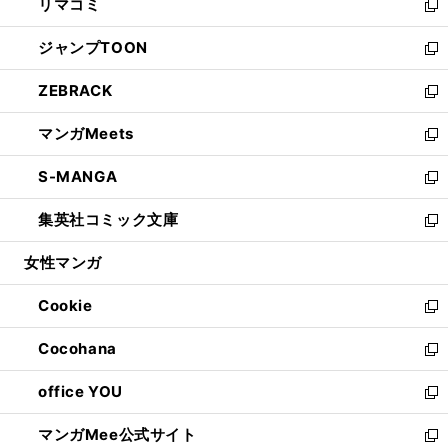
リマコミ
で
ド
ィ
い
新
開
ウ
ン
ウ
し
ジャンプTOON
く
で
ド
ィ
い
新
開
ウ
ン
ウ
し
ZEBRACK
く
で
ド
ィ
い
新
開
ウ
ン
ウ
し
マンガMeets
く
で
ド
ィ
い
新
開
ウ
ン
ウ
し
S-MANGA
く
で
ド
ィ
い
新
開
ウ
ン
ウ
し
集英社コミック文庫
く
で
ド
ィ
い
新
開
ウ
ン
ウ
し
女性マンガ
く
で
ド
ィ
い
開
ウ
ン
ウ
Cookie
く
で
ド
ィ
新
開
ウ
ン
し
Cocohana
く
で
ド
い
新
開
ウ
ウ
し
office YOU
く
で
ィ
い
新
開
ン
ウ
し
マンガMee公式サイト
く
ド
ィ
い
新