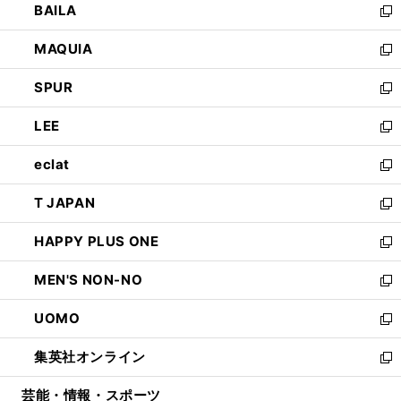
BAILA
く
ィ
い
新
ン
ウ
し
MAQUIA
ド
ィ
い
新
ウ
ン
ウ
し
SPUR
で
ド
ィ
い
新
開
ウ
ン
ウ
し
LEE
く
で
ド
ィ
い
新
開
ウ
ン
ウ
し
eclat
く
で
ド
ィ
い
新
開
ウ
ン
ウ
し
T JAPAN
く
で
ド
ィ
い
新
開
ウ
ン
ウ
し
HAPPY PLUS ONE
く
で
ド
ィ
い
新
開
ウ
ン
ウ
し
MEN'S NON-NO
く
で
ド
ィ
い
新
開
ウ
ン
ウ
し
UOMO
く
で
ド
ィ
い
新
開
ウ
ン
ウ
し
集英社オンライン
く
で
ド
ィ
い
新
開
ウ
ン
ウ
し
芸能・情報・スポーツ
く
で
ド
ィ
い