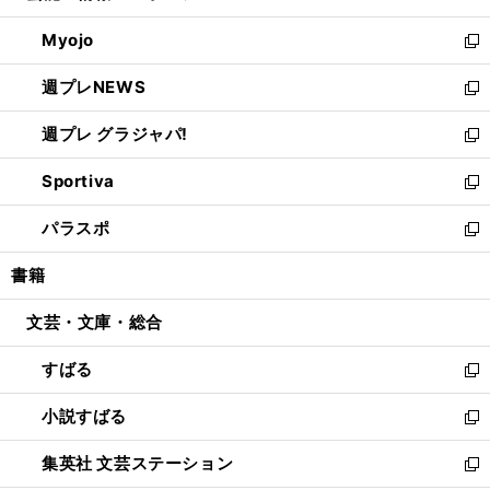
開
ウ
ン
ウ
Myojo
く
で
ド
ィ
新
開
ウ
ン
し
週プレNEWS
く
で
ド
い
新
開
ウ
ウ
し
週プレ グラジャパ!
く
で
ィ
い
新
開
ン
ウ
し
Sportiva
く
ド
ィ
い
新
ウ
ン
ウ
し
パラスポ
で
ド
ィ
い
新
開
ウ
ン
ウ
し
書籍
く
で
ド
ィ
い
開
ウ
ン
ウ
文芸・文庫・総合
く
で
ド
ィ
開
ウ
ン
すばる
く
で
ド
新
開
ウ
し
小説すばる
く
で
い
新
開
ウ
し
集英社 文芸ステーション
く
ィ
い
新
ン