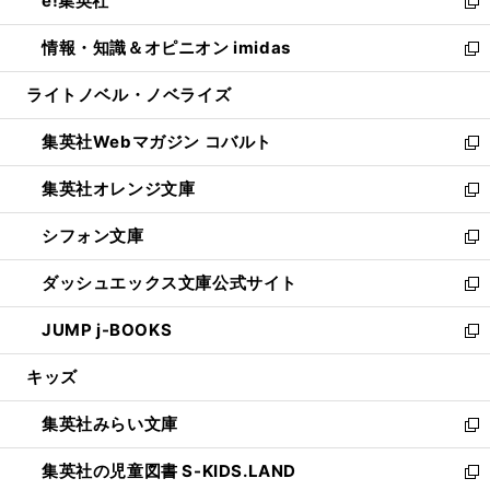
e!集英社
く
で
ド
ィ
い
新
開
ウ
ン
ウ
し
情報・知識＆オピニオン imidas
く
で
ド
ィ
い
新
開
ウ
ン
ウ
し
ライトノベル・ノベライズ
く
で
ド
ィ
い
開
ウ
ン
ウ
集英社Webマガジン コバルト
く
で
ド
ィ
新
開
ウ
ン
し
集英社オレンジ文庫
く
で
ド
い
新
開
ウ
ウ
し
シフォン文庫
く
で
ィ
い
新
開
ン
ウ
し
ダッシュエックス文庫公式サイト
く
ド
ィ
い
新
ウ
ン
ウ
し
JUMP j-BOOKS
で
ド
ィ
い
新
開
ウ
ン
ウ
し
キッズ
く
で
ド
ィ
い
開
ウ
ン
ウ
集英社みらい文庫
く
で
ド
ィ
新
開
ウ
ン
し
集英社の児童図書 S-KIDS.LAND
く
で
ド
い
新