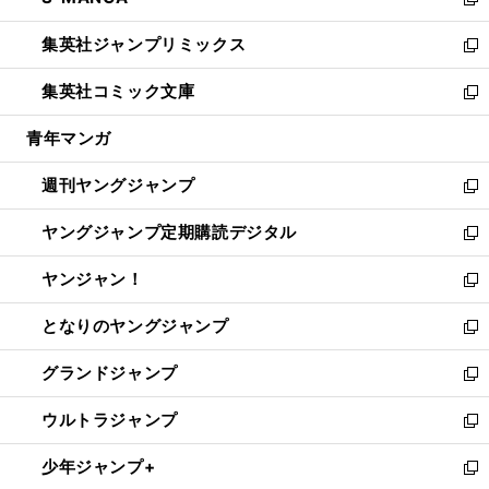
ィ
い
新
開
ウ
ン
ウ
し
集英社ジャンプリミックス
く
で
ド
ィ
い
新
開
ウ
ン
ウ
し
集英社コミック文庫
く
で
ド
ィ
い
新
開
ウ
ン
ウ
し
青年マンガ
く
で
ド
ィ
い
開
ウ
ン
ウ
週刊ヤングジャンプ
く
で
ド
ィ
新
開
ウ
ン
し
ヤングジャンプ定期購読デジタル
く
で
ド
い
新
開
ウ
ウ
し
ヤンジャン！
く
で
ィ
い
新
開
ン
ウ
し
となりのヤングジャンプ
く
ド
ィ
い
新
ウ
ン
ウ
し
グランドジャンプ
で
ド
ィ
い
新
開
ウ
ン
ウ
し
ウルトラジャンプ
く
で
ド
ィ
い
新
開
ウ
ン
ウ
し
少年ジャンプ+
く
で
ド
ィ
い
新