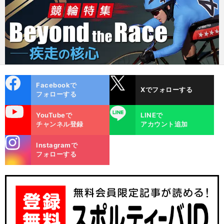
cebo
X
Facebookで
Xでフォローする
ok
フォローする
uTube
LINE
YouTubeで
LINEで
チャンネル登録
アカウント追加
stagra
Instagramで
m
フォローする