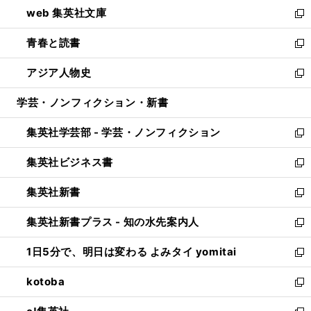
ウ
し
web 集英社文庫
ド
ィ
い
新
ウ
ン
ウ
し
青春と読書
で
ド
ィ
い
新
開
ウ
ン
ウ
し
アジア人物史
く
で
ド
ィ
い
新
開
ウ
ン
ウ
し
学芸・ノンフィクション・新書
く
で
ド
ィ
い
開
ウ
ン
ウ
集英社学芸部 - 学芸・ノンフィクション
く
で
ド
ィ
新
開
ウ
ン
し
集英社ビジネス書
く
で
ド
い
新
開
ウ
ウ
し
集英社新書
く
で
ィ
い
新
開
ン
ウ
し
集英社新書プラス - 知の水先案内人
く
ド
ィ
い
新
ウ
ン
ウ
し
1日5分で、明日は変わる よみタイ yomitai
で
ド
ィ
い
新
開
ウ
ン
ウ
し
kotoba
く
で
ド
ィ
い
新
開
ウ
ン
ウ
し