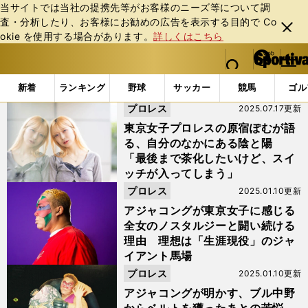
当サイトでは当社の提携先等がお客様のニーズ等について調
査・分析したり、お客様にお勧めの広告を表⽰する⽬的で Co
閉じ
okie を使⽤する場合があります。
詳しくはこちら
る
マイペ
web Sportiva (webスポルティーバ)
検索
メニュ
we
ー
「#井上京子」の最新ニュース・ 情報
b
ジ
新着
ランキング
野球
サッカー
競馬
ゴル
ス
プロレス
2025.07.17更新
ポ
ル
東京女子プロレスの原宿ぽむが語
テ
る、自分のなかにある陰と陽
ィ
「最後まで茶化したいけど、スイ
ー
ッチが入ってしまう」
バ
プロレス
2025.01.10更新
アジャコングが東京女子に感じる
全女のノスタルジーと闘い続ける
理由 理想は「生涯現役」のジャ
イアント馬場
プロレス
2025.01.10更新
アジャコングが明かす、ブル中野