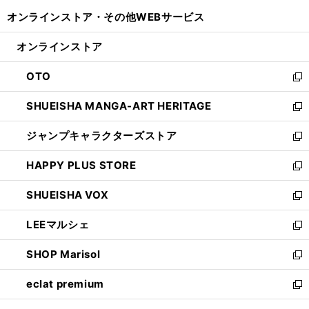
開
ウ
ウ
し
オンラインストア・
その他WEBサービス
く
で
ィ
い
開
ン
ウ
オンラインストア
く
ド
ィ
ウ
ン
OTO
で
ド
新
開
ウ
し
SHUEISHA MANGA-ART HERITAGE
く
で
い
新
開
ウ
し
ジャンプキャラクターズストア
く
ィ
い
新
ン
ウ
し
HAPPY PLUS STORE
ド
ィ
い
新
ウ
ン
ウ
し
SHUEISHA VOX
で
ド
ィ
い
新
開
ウ
ン
ウ
し
LEEマルシェ
く
で
ド
ィ
い
新
開
ウ
ン
ウ
し
SHOP Marisol
く
で
ド
ィ
い
新
開
ウ
ン
ウ
し
eclat premium
く
で
ド
ィ
い
新
開
ウ
ン
ウ
し