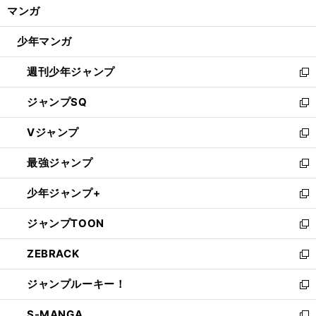
く/
マンガ
ド
閉
ウ
じ
少年マンガ
で
る
開
週刊少年ジャンプ
く
新
し
ジャンプSQ
い
新
ウ
し
Vジャンプ
ィ
い
新
ン
ウ
し
最強ジャンプ
ド
ィ
い
新
ウ
ン
ウ
し
少年ジャンプ+
で
ド
ィ
い
新
開
ウ
ン
ウ
し
ジャンプTOON
く
で
ド
ィ
い
新
開
ウ
ン
ウ
し
ZEBRACK
く
で
ド
ィ
い
新
開
ウ
ン
ウ
し
ジャンプルーキー！
く
で
ド
ィ
い
新
開
ウ
ン
ウ
し
S-MANGA
く
で
ド