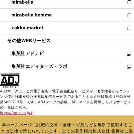
mirabella
く
で
ド
ィ
い
新
開
ウ
ン
ウ
し
mirabella homme
く
で
ド
ィ
い
新
開
ウ
ン
ウ
し
zakka market
く
で
ド
ィ
い
新
開
ウ
ン
ウ
し
その他WEBサービス
く
で
ド
ィ
い
開
ウ
ン
ウ
集英社アドナビ
く
で
ド
ィ
新
開
ウ
ン
し
集英社エディターズ・ラボ
く
で
ド
い
新
開
ウ
ウ
し
く
で
ィ
い
開
ン
ウ
ABJマークは、この電子書店・電子書籍配信サービスが、著作権者からコンテ
く
ド
ィ
ンツ使用許諾を得た正規版配信サービスであることを示す登録商標（登録番号
ウ
ン
第6091713号）です。ABJマークの詳細、ABJマークを掲示しているサービス
で
ド
の一覧はこちら。
開
ウ
https://aebs.or.jp/
新
く
で
し
い
開
本ホームページに記載の文章・画像・写真などを無断で複製するこ
ウ
く
とは法律で禁じられています。全ての著作権は株式会社 集英社に帰
ィ