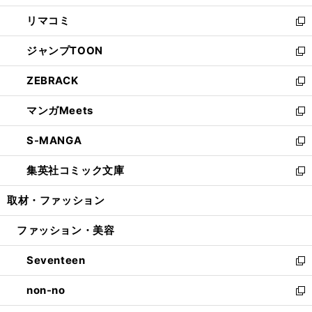
ウ
ン
ウ
し
リマコミ
で
ド
ィ
い
新
開
ウ
ン
ウ
し
ジャンプTOON
く
で
ド
ィ
い
新
開
ウ
ン
ウ
し
ZEBRACK
く
で
ド
ィ
い
新
開
ウ
ン
ウ
し
マンガMeets
く
で
ド
ィ
い
新
開
ウ
ン
ウ
し
S-MANGA
く
で
ド
ィ
い
新
開
ウ
ン
ウ
し
集英社コミック文庫
く
で
ド
ィ
い
新
開
ウ
ン
ウ
し
取材・ファッション
く
で
ド
ィ
い
開
ウ
ン
ウ
ファッション・美容
く
で
ド
ィ
開
ウ
ン
Seventeen
く
で
ド
新
開
ウ
し
non-no
く
で
い
新
開
ウ
し