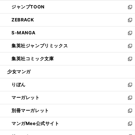
開
ウ
ン
ウ
し
ジャンプTOON
く
で
ド
ィ
い
新
開
ウ
ン
ウ
し
ZEBRACK
く
で
ド
ィ
い
新
開
ウ
ン
ウ
し
S-MANGA
く
で
ド
ィ
い
新
開
ウ
ン
ウ
し
集英社ジャンプリミックス
く
で
ド
ィ
い
新
開
ウ
ン
ウ
し
集英社コミック文庫
く
で
ド
ィ
い
新
開
ウ
ン
ウ
し
少女マンガ
く
で
ド
ィ
い
開
ウ
ン
ウ
りぼん
く
で
ド
ィ
新
開
ウ
ン
し
マーガレット
く
で
ド
い
新
開
ウ
ウ
し
別冊マーガレット
く
で
ィ
い
新
開
ン
ウ
し
マンガMee公式サイト
く
ド
ィ
い
新
ウ
ン
ウ
し