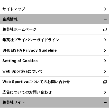
サイトマップ
企業情報
開
く/
集英社ホームページ
新
閉
し
じ
集英社プライバシーガイドライン
い
る
ウ
SHUEISHA Privacy Guideline
ィ
ン
Setting of Cookies
ド
ウ
web Sportivaについて
で
開
Web Sportivaについてのお問い合わせ
く
新
し
広告についてのお問い合わせ
い
ウ
集英社サイト
ィ
開
ン