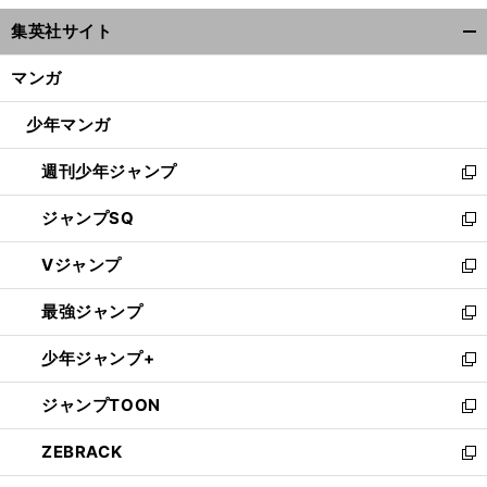
ウ
集英社サイト
ィ
開
ン
く/
マンガ
ド
閉
ウ
じ
少年マンガ
で
る
開
週刊少年ジャンプ
く
新
し
ジャンプSQ
い
新
ウ
し
Vジャンプ
ィ
い
新
ン
ウ
し
最強ジャンプ
ド
ィ
い
新
ウ
ン
ウ
し
少年ジャンプ+
で
ド
ィ
い
新
開
ウ
ン
ウ
し
ジャンプTOON
く
で
ド
ィ
い
新
開
ウ
ン
ウ
し
ZEBRACK
く
で
ド
ィ
い
新
開
ウ
ン
ウ
し