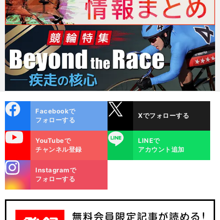
cebo
X
Facebookで
Xでフォローする
ok
フォローする
uTube
LINE
YouTubeで
LINEで
チャンネル登録
アカウント追加
stagra
Instagramで
m
フォローする