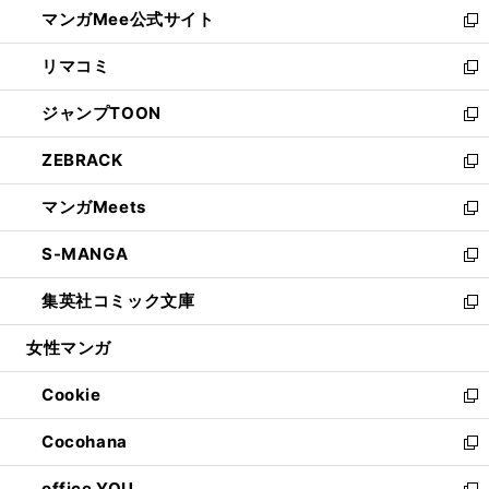
し
マンガMee公式サイト
く
ド
ィ
い
新
ウ
ン
ウ
し
リマコミ
で
ド
ィ
い
新
開
ウ
ン
ウ
し
ジャンプTOON
く
で
ド
ィ
い
新
開
ウ
ン
ウ
し
ZEBRACK
く
で
ド
ィ
い
新
開
ウ
ン
ウ
し
マンガMeets
く
で
ド
ィ
い
新
開
ウ
ン
ウ
し
S-MANGA
く
で
ド
ィ
い
新
開
ウ
ン
ウ
し
集英社コミック文庫
く
で
ド
ィ
い
新
開
ウ
ン
ウ
し
女性マンガ
く
で
ド
ィ
い
開
ウ
ン
ウ
Cookie
く
で
ド
ィ
新
開
ウ
ン
し
Cocohana
く
で
ド
い
新
開
ウ
ウ
し
office YOU
く