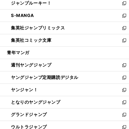
ジャンプルーキー！
く
で
ド
ィ
い
新
開
ウ
ン
ウ
し
S-MANGA
く
で
ド
ィ
い
新
開
ウ
ン
ウ
し
集英社ジャンプリミックス
く
で
ド
ィ
い
新
開
ウ
ン
ウ
し
集英社コミック文庫
く
で
ド
ィ
い
新
開
ウ
ン
ウ
し
青年マンガ
く
で
ド
ィ
い
開
ウ
ン
ウ
週刊ヤングジャンプ
く
で
ド
ィ
新
開
ウ
ン
し
ヤングジャンプ定期購読デジタル
く
で
ド
い
新
開
ウ
ウ
し
ヤンジャン！
く
で
ィ
い
新
開
ン
ウ
し
となりのヤングジャンプ
く
ド
ィ
い
新
ウ
ン
ウ
し
グランドジャンプ
で
ド
ィ
い
新
開
ウ
ン
ウ
し
ウルトラジャンプ
く
で
ド
ィ
い
新