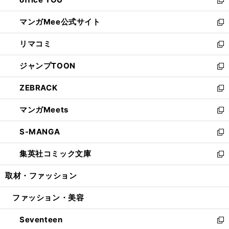
で
ィ
い
新
開
ン
ウ
し
マンガMee公式サイト
く
ド
ィ
い
新
ウ
ン
ウ
し
リマコミ
で
ド
ィ
い
新
開
ウ
ン
ウ
し
ジャンプTOON
く
で
ド
ィ
い
新
開
ウ
ン
ウ
し
ZEBRACK
く
で
ド
ィ
い
新
開
ウ
ン
ウ
し
マンガMeets
く
で
ド
ィ
い
新
開
ウ
ン
ウ
し
S-MANGA
く
で
ド
ィ
い
新
開
ウ
ン
ウ
し
集英社コミック文庫
く
で
ド
ィ
い
新
開
ウ
ン
ウ
し
取材・ファッション
く
で
ド
ィ
い
開
ウ
ン
ウ
ファッション・美容
く
で
ド
ィ
開
ウ
ン
Seventeen
く
で
ド
新