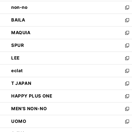
開
ウ
し
non-no
く
で
い
新
開
ウ
し
BAILA
く
ィ
い
新
ン
ウ
し
MAQUIA
ド
ィ
い
新
ウ
ン
ウ
し
SPUR
で
ド
ィ
い
新
開
ウ
ン
ウ
し
LEE
く
で
ド
ィ
い
新
開
ウ
ン
ウ
し
eclat
く
で
ド
ィ
い
新
開
ウ
ン
ウ
し
T JAPAN
く
で
ド
ィ
い
新
開
ウ
ン
ウ
し
HAPPY PLUS ONE
く
で
ド
ィ
い
新
開
ウ
ン
ウ
し
MEN'S NON-NO
く
で
ド
ィ
い
新
開
ウ
ン
ウ
し
UOMO
く
で
ド
ィ
い
新
開
ウ
ン
ウ
し