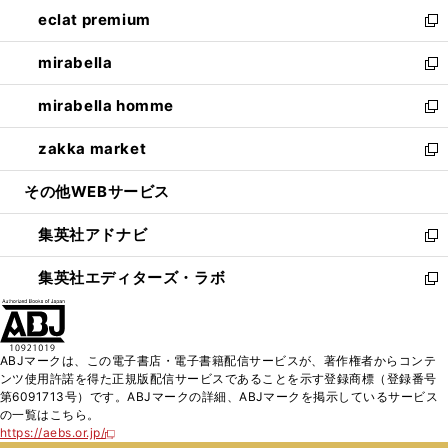
ン
ウ
し
eclat premium
く
で
ド
ィ
い
新
開
ウ
ン
ウ
し
mirabella
く
で
ド
ィ
い
新
開
ウ
ン
ウ
し
mirabella homme
く
で
ド
ィ
い
新
開
ウ
ン
ウ
し
zakka market
く
で
ド
ィ
い
新
開
ウ
ン
ウ
し
その他WEBサービス
く
で
ド
ィ
い
開
ウ
ン
ウ
集英社アドナビ
く
で
ド
ィ
新
開
ウ
ン
し
集英社エディターズ・ラボ
く
で
ド
い
新
開
ウ
ウ
し
く
で
ィ
い
開
ン
ウ
ABJマークは、この電子書店・電子書籍配信サービスが、著作権者からコンテ
く
ド
ィ
ンツ使用許諾を得た正規版配信サービスであることを示す登録商標（登録番号
ウ
ン
第6091713号）です。ABJマークの詳細、ABJマークを掲示しているサービス
で
ド
の一覧はこちら。
開
ウ
https://aebs.or.jp/
新