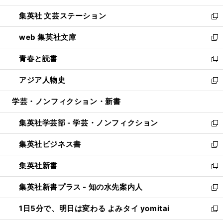
開
ウ
し
集英社 文芸ステーション
く
ィ
い
新
ン
ウ
し
web 集英社文庫
ド
ィ
い
新
ウ
ン
ウ
し
青春と読書
で
ド
ィ
い
新
開
ウ
ン
ウ
し
アジア人物史
く
で
ド
ィ
い
新
開
ウ
ン
ウ
し
学芸・ノンフィクション・新書
く
で
ド
ィ
い
開
ウ
ン
ウ
集英社学芸部 - 学芸・ノンフィクション
く
で
ド
ィ
新
開
ウ
ン
し
集英社ビジネス書
く
で
ド
い
新
開
ウ
ウ
し
集英社新書
く
で
ィ
い
新
開
ン
ウ
し
集英社新書プラス - 知の水先案内人
く
ド
ィ
い
新
ウ
ン
ウ
し
1日5分で、明日は変わる よみタイ yomitai
で
ド
ィ
い
新
開
ウ
ン
ウ
し