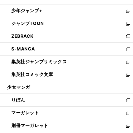
開
ウ
ン
ウ
し
少年ジャンプ+
く
で
ド
ィ
い
新
開
ウ
ン
ウ
し
ジャンプTOON
く
で
ド
ィ
い
新
開
ウ
ン
ウ
し
ZEBRACK
く
で
ド
ィ
い
新
開
ウ
ン
ウ
し
S-MANGA
く
で
ド
ィ
い
新
開
ウ
ン
ウ
し
集英社ジャンプリミックス
く
で
ド
ィ
い
新
開
ウ
ン
ウ
し
集英社コミック文庫
く
で
ド
ィ
い
新
開
ウ
ン
ウ
し
少女マンガ
く
で
ド
ィ
い
開
ウ
ン
ウ
りぼん
く
で
ド
ィ
新
開
ウ
ン
し
マーガレット
く
で
ド
い
新
開
ウ
ウ
し
別冊マーガレット
く
で
ィ
い
新
開
ン
ウ