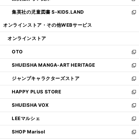
新
開
ウ
ン
し
集英社の児童図書 S-KIDS.LAND
く
で
ド
い
新
開
ウ
ウ
し
オンラインストア・
その他WEBサービス
く
で
ィ
い
開
ン
ウ
オンラインストア
く
ド
ィ
ウ
ン
OTO
で
ド
新
開
ウ
し
SHUEISHA MANGA-ART HERITAGE
く
で
い
新
開
ウ
し
ジャンプキャラクターズストア
く
ィ
い
新
ン
ウ
し
HAPPY PLUS STORE
ド
ィ
い
新
ウ
ン
ウ
し
SHUEISHA VOX
で
ド
ィ
い
新
開
ウ
ン
ウ
し
LEEマルシェ
く
で
ド
ィ
い
新
開
ウ
ン
ウ
し
SHOP Marisol
く
で
ド
ィ
い
新
開
ウ