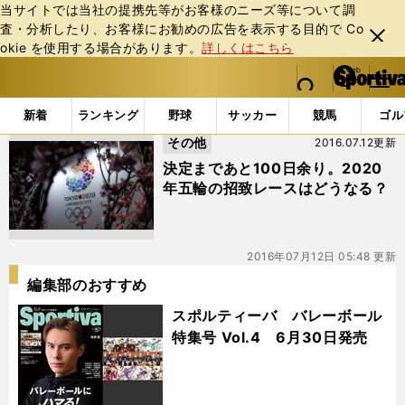
当サイトでは当社の提携先等がお客様のニーズ等について調
査・分析したり、お客様にお勧めの広告を表⽰する⽬的で Co
閉じ
okie を使⽤する場合があります。
詳しくはこちら
る
マイペ
web Sportiva (webスポルティーバ)
検索
メニュ
we
ー
「#五輪招致」の最新ニュース・ 情報
b
ジ
新着
ランキング
野球
サッカー
競馬
ゴル
ス
その他
2016.07.12更新
ポ
ル
決定まであと100日余り。2020
テ
年五輪の招致レースはどうなる？
ィ
ー
バ
2016年07月12日 05:48 更新
編集部のおすすめ
スポルティーバ バレーボール
特集号 Vol.4 6月30日発売