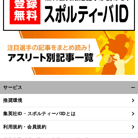
サービス
開
く/
推奨環境
閉
じ
集英社ID・スポルティーバIDとは
る
利用規約・会員規約