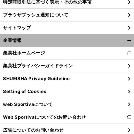
特定商取引法に基づく表示・その他の事項
ブラウザプッシュ通知について
サイトマップ
企業情報
開
く/
集英社ホームページ
新
閉
し
じ
集英社プライバシーガイドライン
い
る
ウ
SHUEISHA Privacy Guideline
ィ
ン
Setting of Cookies
ド
ウ
web Sportivaについて
で
開
Web Sportivaについてのお問い合わせ
く
新
し
広告についてのお問い合わせ
い