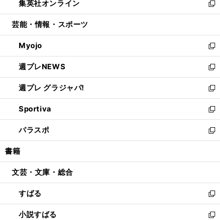
集英社オンライン
く
で
ド
ィ
い
新
開
ウ
ン
ウ
し
芸能・情報・スポーツ
く
で
ド
ィ
い
開
ウ
ン
ウ
Myojo
く
で
ド
ィ
新
開
ウ
ン
し
週プレNEWS
く
で
ド
い
新
開
ウ
ウ
し
週プレ グラジャパ!
く
で
ィ
い
新
開
ン
ウ
し
Sportiva
く
ド
ィ
い
新
ウ
ン
ウ
し
パラスポ
で
ド
ィ
い
新
開
ウ
ン
ウ
し
書籍
く
で
ド
ィ
い
開
ウ
ン
ウ
文芸・文庫・総合
く
で
ド
ィ
開
ウ
ン
すばる
く
で
ド
新
開
ウ
し
小説すばる
く
で
い
新