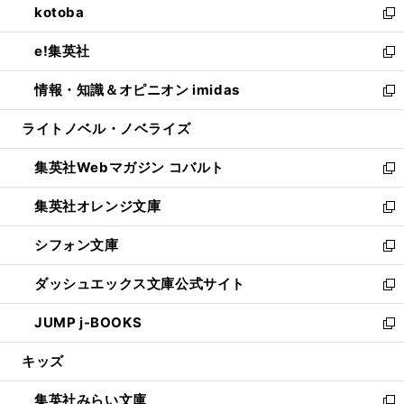
kotoba
く
で
ド
ィ
い
新
開
ウ
ン
ウ
し
e!集英社
く
で
ド
ィ
い
新
開
ウ
ン
ウ
し
情報・知識＆オピニオン imidas
く
で
ド
ィ
い
新
開
ウ
ン
ウ
し
ライトノベル・ノベライズ
く
で
ド
ィ
い
開
ウ
ン
ウ
集英社Webマガジン コバルト
く
で
ド
ィ
新
開
ウ
ン
し
集英社オレンジ文庫
く
で
ド
い
新
開
ウ
ウ
し
シフォン文庫
く
で
ィ
い
新
開
ン
ウ
し
ダッシュエックス文庫公式サイト
く
ド
ィ
い
新
ウ
ン
ウ
し
JUMP j-BOOKS
で
ド
ィ
い
新
開
ウ
ン
ウ
し
キッズ
く
で
ド
ィ
い
開
ウ
ン
ウ
集英社みらい文庫
く
で
ド
ィ